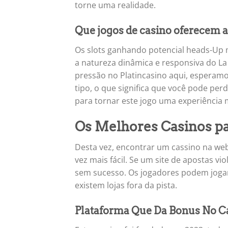
torne uma realidade.
Que jogos de casino oferecem a
Os slots ganhando potencial heads-Up 
a natureza dinâmica e responsiva do La
pressão no Platincasino aqui, esperamo
tipo, o que significa que você pode pe
para tornar este jogo uma experiência 
Os Melhores Casinos par
Desta vez, encontrar um cassino na we
vez mais fácil. Se um site de apostas v
sem sucesso. Os jogadores podem joga
existem lojas fora da pista.
Plataforma Que Da Bonus No C