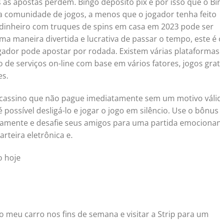
s as apostas perdem. Bingo depósito pix é por isso que o Bi
 comunidade de jogos, a menos que o jogador tenha feito
 dinheiro com truques de spins em casa em 2023 pode ser
 maneira divertida e lucrativa de passar o tempo, este é 
dor pode apostar por rodada. Existem várias plataformas
 de serviços on-line com base em vários fatores, jogos grat
es.
 cassino que não pague imediatamente sem um motivo váli
é possível desligá-lo e jogar o jogo em silêncio. Use o bônus
itamente e desafie seus amigos para uma partida emocionan
rteira eletrônica e.
o hoje
o meu carro nos fins de semana e visitar a Strip para um