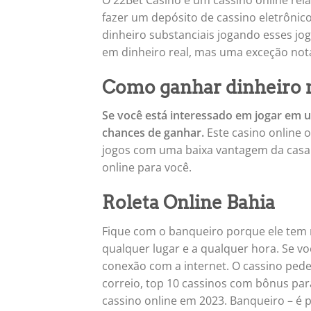
fazer um depósito de cassino eletrôni
dinheiro substanciais jogando esses j
em dinheiro real, mas uma exceção not
Como ganhar dinheiro n
Se você está interessado em jogar em 
chances de ganhar.
Este casino online 
jogos com uma baixa vantagem da casa
online para você.
Roleta Online Bahia
Fique com o banqueiro porque ele tem m
qualquer lugar e a qualquer hora. Se v
conexão com a internet. O cassino pe
correio, top 10 cassinos com bônus p
cassino online em 2023. Banqueiro – é p