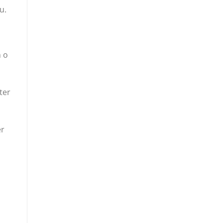
u.
m o
ter
er