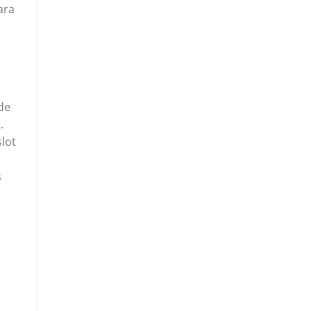
ara
de
.
lot
s