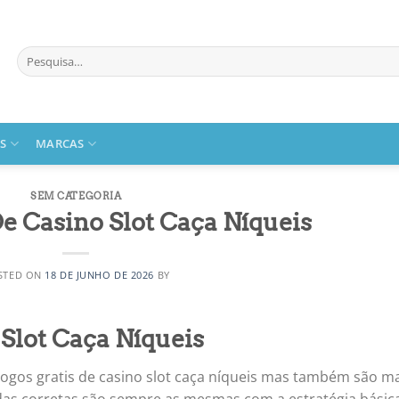
Pesquisar
por:
S
MARCAS
SEM CATEGORIA
De Casino Slot Caça Níqueis
STED ON
18 DE JUNHO DE 2026
BY
 Slot Caça Níqueis
 jogos gratis de casino slot caça níqueis mas também são m