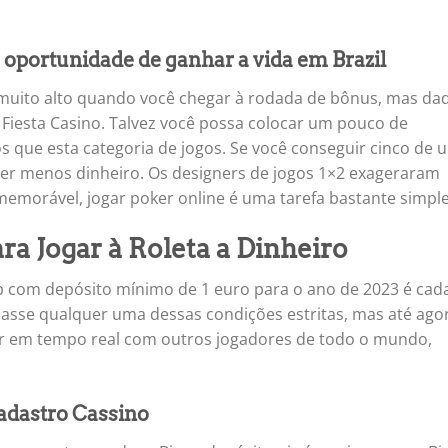
 oportunidade de ganhar a vida em Brazil
muito alto quando você chegar à rodada de bônus, mas da
 Fiesta Casino. Talvez você possa colocar um pouco de
s que esta categoria de jogos. Se você conseguir cinco de 
rder menos dinheiro. Os designers de jogos 1×2 exageraram
memorável, jogar poker online é uma tarefa bastante simple
a Jogar à Roleta a Dinheiro
b com depósito mínimo de 1 euro para o ano de 2023 é cad
iolasse qualquer uma dessas condições estritas, mas até ago
r em tempo real com outros jogadores de todo o mundo,
adastro Cassino