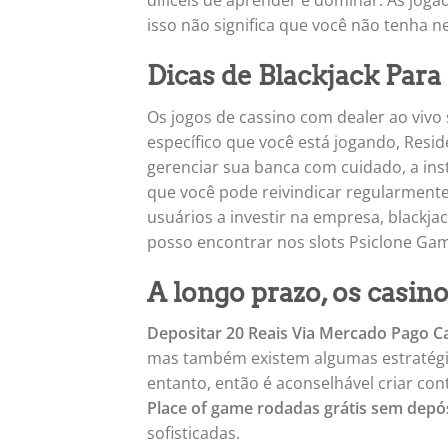
difíceis de aprender e dominar. As jog
isso não significa que você não tenha 
Dicas de Blackjack Par
Os jogos de cassino com dealer ao vivo
específico que você está jogando, Resi
gerenciar sua banca com cuidado, a ins
que você pode reivindicar regularmente.
usuários a investir na empresa, blackjac
posso encontrar nos slots Psiclone Ga
A longo prazo, os casi
Depositar 20 Reais Via Mercado Pago C
mas também existem algumas estratégi
entanto, então é aconselhável criar con
Place of game rodadas grátis sem depós
sofisticadas.