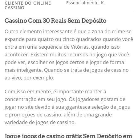
Essencialmente, K.
CLIENTE DO ONLINE
CASSINO
Cassino Com 30 Reais Sem Depósito
Outro elemento interessante é que a zona do crime se
expande para quatro ou cinco quadrados quando você
entra em uma sequência de Vitórias, quando isso
acontecer. Existem muitos recursos no jogo que você
pode ver, escolher os jogos certos e jogar de forma
mais inteligente. Quando se trata de jogos de cassino
ao vivo, por exemplo.
Com isso em mente, é importante manter a
concentração em seu jogo. Os jogadores gostam de
jogar no site devido à sua gigantesca seleção de jogos
e promoções de cassino, além de uma grande
variedade de jogos de cassino.
Jogue jogos de casino grátis Sem Depósito em