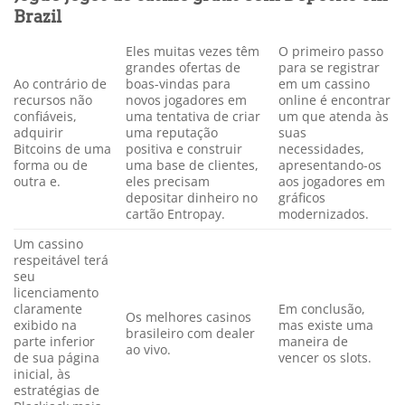
Brazil
Eles muitas vezes têm
O primeiro passo
grandes ofertas de
para se registrar
Ao contrário de
boas-vindas para
em um cassino
recursos não
novos jogadores em
online é encontrar
confiáveis,
uma tentativa de criar
um que atenda às
adquirir
uma reputação
suas
Bitcoins de uma
positiva e construir
necessidades,
forma ou de
uma base de clientes,
apresentando-os
outra e.
eles precisam
aos jogadores em
depositar dinheiro no
gráficos
cartão Entropay.
modernizados.
Um cassino
respeitável terá
seu
licenciamento
claramente
Em conclusão,
Os melhores casinos
exibido na
mas existe uma
brasileiro com dealer
parte inferior
maneira de
ao vivo.
de sua página
vencer os slots.
inicial, às
estratégias de