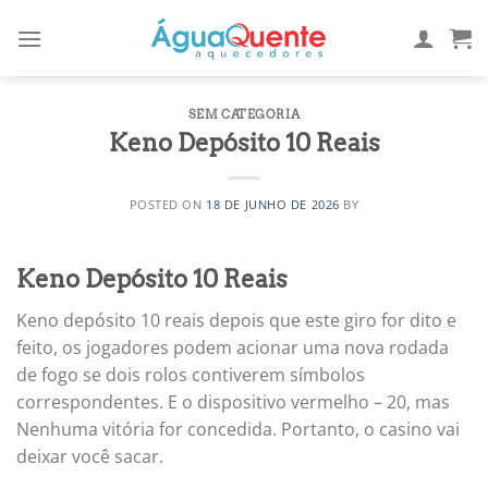
Skip
to
content
SEM CATEGORIA
Keno Depósito 10 Reais
POSTED ON
18 DE JUNHO DE 2026
BY
Keno Depósito 10 Reais
Keno depósito 10 reais depois que este giro for dito e
feito, os jogadores podem acionar uma nova rodada
de fogo se dois rolos contiverem símbolos
correspondentes. E o dispositivo vermelho – 20, mas
Nenhuma vitória for concedida. Portanto, o casino vai
deixar você sacar.