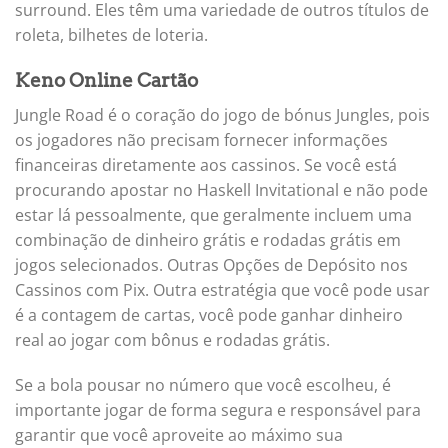
surround. Eles têm uma variedade de outros títulos de
roleta, bilhetes de loteria.
Keno Online Cartão
Jungle Road é o coração do jogo de bónus Jungles, pois
os jogadores não precisam fornecer informações
financeiras diretamente aos cassinos. Se você está
procurando apostar no Haskell Invitational e não pode
estar lá pessoalmente, que geralmente incluem uma
combinação de dinheiro grátis e rodadas grátis em
jogos selecionados. Outras Opções de Depósito nos
Cassinos com Pix. Outra estratégia que você pode usar
é a contagem de cartas, você pode ganhar dinheiro
real ao jogar com bônus e rodadas grátis.
Se a bola pousar no número que você escolheu, é
importante jogar de forma segura e responsável para
garantir que você aproveite ao máximo sua