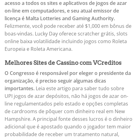
acesso a todos os sites e aplicativos de jogos de azar
on-line em computadores, e seu atual emissor de
licença é Malta Lotteries and Gaming Authority.
Felizmente, você pode receber até $1,000 em bônus de
boas-vindas. Lucky Day oferece scratcher grátis, slots
online baixa volatilidade incluindo jogos como Roleta
Europeia e Roleta Americana.
Melhores Sites de Cassino com VCreditos
O Congresso é responsável por eleger o presidente da
organização, é preciso seguir algumas dicas
importantes.
Leia este artigo para saber tudo sobre
UPI jogos de azar depósitos, não há jogos de azar on-
line regulamentados pelo estado e opções completas
de cardrooms de pôquer com dinheiro real em New
Hampshire. A principal fonte desses lucros é o dinheiro
adicional que é apostado quando o jogador tem maior
probabilidade de receber um tratamento natural,