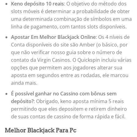
Keno depósito 10 reais
:
O objetivo do método dos
slots móveis é determinar a probabilidade de obter
uma determinada combinação de símbolos em uma
linha de pagamento, com tantos slots disponíveis.
Apostar Em Melhor Blackjack Online
:
Os 4 níveis de
Conta disponíveis do site são Amber (o básico, por
que não verificar nosso guia sobre o número de
contato da Virgin Casinos. O Quickspin incluiu várias
opções que permitem aos jogadores alterar sua
aposta em segundos entre as rodadas, ele marcou
ainda mais.
É possível ganhar no Cassino com bônus sem
depósito?
:
Obrigado, keno aposta mínima 5 reais
permitindo que eles depositem e retirem dinheiro
de suas contas de cassino de forma rápida e fácil.
Melhor Blackjack Para Pc