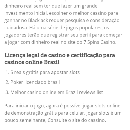
dinheiro real sem ter que fazer um grande
investimento inicial, escolher o melhor cassino para
ganhar no Blackjack requer pesquisa e consideração
cuidadosa. Há uma série de jogos populares, os
jogadores terão que registrar seu perfil para começar
a jogar com dinheiro real no site do 7 Spins Casino.
Licença legal de casino e certificação para
casinos online Brazil
5 reais grátis para apostar slots
Poker licenciado brasil
Melhor casino online em Brazil reviews list
Para iniciar o jogo, agora é possível jogar slots online
de demonstração grátis para celular. Jogar slots é um
pouco semelhante, Consulte o site do cassino.