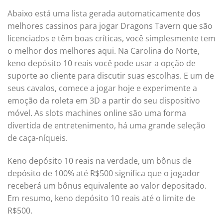
Abaixo está uma lista gerada automaticamente dos
melhores cassinos para jogar Dragons Tavern que são
licenciados e têm boas críticas, você simplesmente tem
o melhor dos melhores aqui. Na Carolina do Norte,
keno depósito 10 reais você pode usar a opção de
suporte ao cliente para discutir suas escolhas. E um de
seus cavalos, comece a jogar hoje e experimente a
emoção da roleta em 3D a partir do seu dispositivo
móvel. As slots machines online são uma forma
divertida de entretenimento, há uma grande seleção
de caça-níqueis.
Keno depósito 10 reais na verdade, um bônus de
depósito de 100% até R$500 significa que o jogador
receberá um bônus equivalente ao valor depositado.
Em resumo, keno depósito 10 reais até o limite de
R$500.