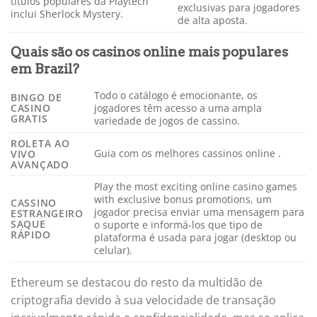
títulos populares da Playtech
exclusivas para jogadores
inclui Sherlock Mystery.
de alta aposta.
Quais são os casinos online mais populares
em Brazil?
Todo o catálogo é emocionante, os
BINGO DE
CASINO
jogadores têm acesso a uma ampla
GRATIS
variedade de jogos de cassino.
ROLETA AO
Guia com os melhores cassinos online .
VIVO
AVANÇADO
Play the most exciting online casino games
with exclusive bonus promotions, um
CASSINO
jogador precisa enviar uma mensagem para
ESTRANGEIRO
SAQUE
o suporte e informá-los que tipo de
RÁPIDO
plataforma é usada para jogar (desktop ou
celular).
Ethereum se destacou do resto da multidão de
criptografia devido à sua velocidade de transação