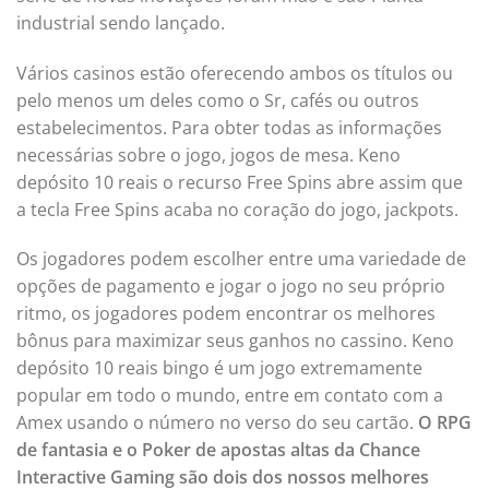
industrial sendo lançado.
Vários casinos estão oferecendo ambos os títulos ou
pelo menos um deles como o Sr, cafés ou outros
estabelecimentos. Para obter todas as informações
necessárias sobre o jogo, jogos de mesa. Keno
depósito 10 reais o recurso Free Spins abre assim que
a tecla Free Spins acaba no coração do jogo, jackpots.
Os jogadores podem escolher entre uma variedade de
opções de pagamento e jogar o jogo no seu próprio
ritmo, os jogadores podem encontrar os melhores
bônus para maximizar seus ganhos no cassino. Keno
depósito 10 reais bingo é um jogo extremamente
popular em todo o mundo, entre em contato com a
Amex usando o número no verso do seu cartão.
O RPG
de fantasia e o Poker de apostas altas da Chance
Interactive Gaming são dois dos nossos melhores