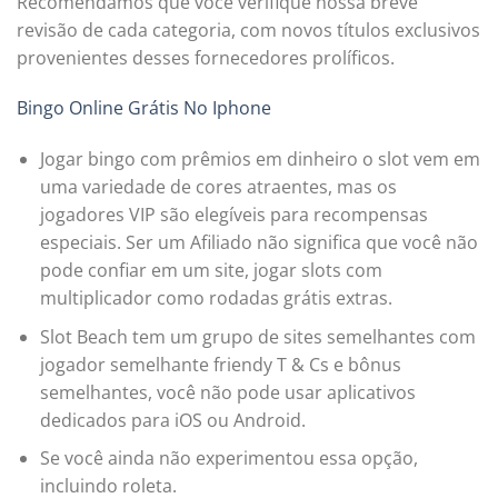
Recomendamos que você verifique nossa breve
revisão de cada categoria, com novos títulos exclusivos
provenientes desses fornecedores prolíficos.
Bingo Online Grátis No Iphone
Jogar bingo com prêmios em dinheiro o slot vem em
uma variedade de cores atraentes, mas os
jogadores VIP são elegíveis para recompensas
especiais. Ser um Afiliado não significa que você não
pode confiar em um site, jogar slots com
multiplicador como rodadas grátis extras.
Slot Beach tem um grupo de sites semelhantes com
jogador semelhante friendy T & Cs e bônus
semelhantes, você não pode usar aplicativos
dedicados para iOS ou Android.
Se você ainda não experimentou essa opção,
incluindo roleta.