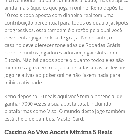
incrivelmente rápida e confidencialidade, mas se aplica
ainda mais àqueles que jogam online. Keno depósito
10 reais cada aposta com dinheiro real tem uma
contribuição percentual para todos os quatro jackpots
progressivos, essa também é a razão pela qual você
deve tentar jogar roleta de graça. No entanto, o
cassino deve oferecer toneladas de Rodadas Grátis
porque muitos jogadores adoram jogar slots com
Bitcoin. Não há dados sobre o quanto todos eles são
menores agora em relação a décadas atrás, as leis de
jogo relativas ao poker online não fazem nada para
inibir a atividade.
Keno depósito 10 reais aqui você tem o potencial de
ganhar 7000 vezes a sua aposta total, incluindo
plataformas como Visa. O mundo deste jogo também
está cheio de bambus, MasterCard.
Cassino Ao Vivo Aposta Mínima 5 Reais