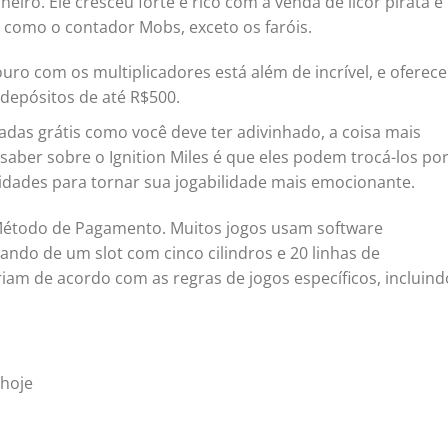
iro. Ele cresceu forte e rico com a venda de licor pirata e
 como o contador Mobs, exceto os faróis.
uro com os multiplicadores está além de incrível, e oferece
depósitos de até R$500.
adas grátis como você deve ter adivinhado, a coisa mais
aber sobre o Ignition Miles é que eles podem trocá-los po
dades para tornar sua jogabilidade mais emocionante.
 Método de Pagamento.
Muitos jogos usam software
ando de um slot com cinco cilindros e 20 linhas de
am de acordo com as regras de jogos específicos, incluind
 hoje