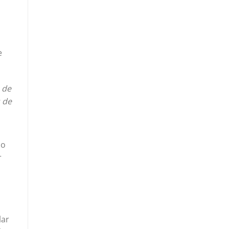
e
 de
 de
do
r
lar