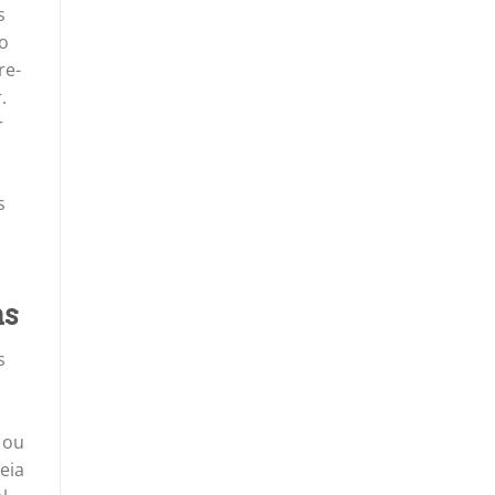
s
ão
re-
.
r
s
as
s
 ou
leia