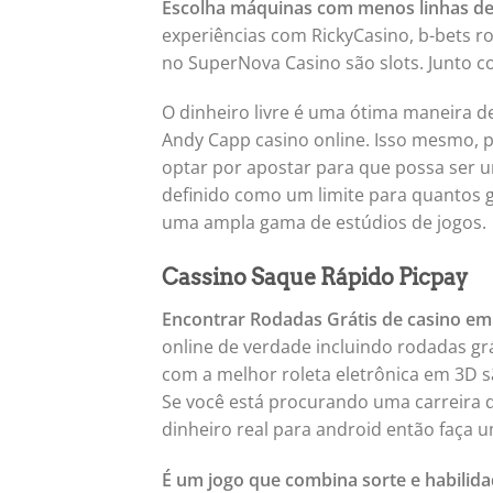
Escolha máquinas com menos linhas d
experiências com RickyCasino, b-bets r
no SuperNova Casino são slots. Junto 
O dinheiro livre é uma ótima maneira de
Andy Capp casino online. Isso mesmo, 
optar por apostar para que possa ser u
definido como um limite para quantos 
uma ampla gama de estúdios de jogos.
Cassino Saque Rápido Picpay
Encontrar Rodadas Grátis de casino em 
online de verdade incluindo rodadas grá
com a melhor roleta eletrônica em 3D s
Se você está procurando uma carreira
dinheiro real para android então faça 
É um jogo que combina sorte e habilida