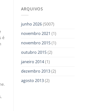
ARQUIVOS
junho 2026
(5007)
e
novembro 2021
(1)
s é
novembro 2015
(1)
m
outubro 2015
(2)
janeiro 2014
(1)
dezembro 2013
(2)
agosto 2013
(2)
ne.
s.