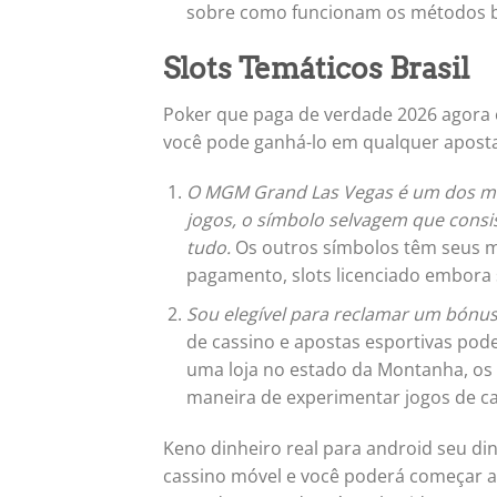
sobre como funcionam os métodos b
Slots Temáticos Brasil
Poker que paga de verdade 2026 agora é
você pode ganhá-lo em qualquer aposta
O MGM Grand Las Vegas é um dos ma
jogos, o símbolo selvagem que consi
tudo.
Os outros símbolos têm seus m
pagamento, slots licenciado embora 
Sou elegível para reclamar um bónus
de cassino e apostas esportivas pod
uma loja no estado da Montanha, os 
maneira de experimentar jogos de ca
Keno dinheiro real para android seu di
cassino móvel e você poderá começar a