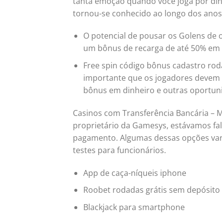
tanta emoção quando você joga por dinhe
tornou-se conhecido ao longo dos anos
O potencial de pousar os Golens de o
um bônus de recarga de até 50% em 
Free spin código bônus cadastro rod
importante que os jogadores devem s
bônus em dinheiro e outras oportuni
Casinos com Transferência Bancária –
proprietário da Gamesys, estávamos fal
pagamento. Algumas dessas opções vari
testes para funcionários.
App de caça-níqueis iphone
Roobet rodadas grátis sem depósito
Blackjack para smartphone