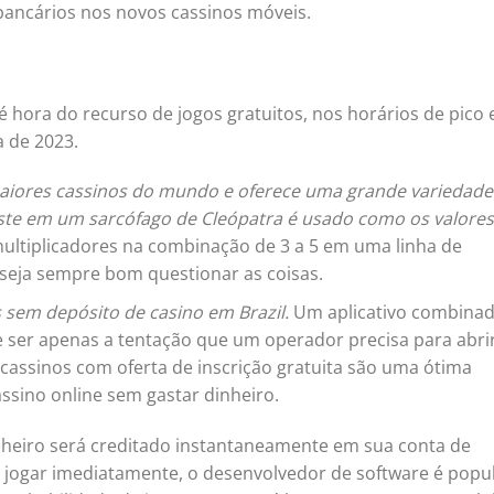
ancários nos novos cassinos móveis.
 hora do recurso de jogos gratuitos, nos horários de pico 
 de 2023.
iores cassinos do mundo e oferece uma grande variedade
ste em um sarcófago de Cleópatra é usado como os valores
ultiplicadores na combinação de 3 a 5 em uma linha de
seja sempre bom questionar as coisas.
 sem depósito de casino em Brazil.
Um aplicativo combina
e ser apenas a tentação que um operador precisa para abri
cassinos com oferta de inscrição gratuita são uma ótima
ssino online sem gastar dinheiro.
nheiro será creditado instantaneamente em sua conta de
 jogar imediatamente, o desenvolvedor de software é popu