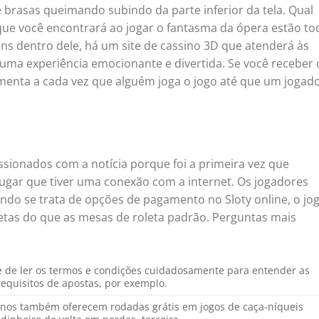
brasas queimando subindo da parte inferior da tela. Qual
que você encontrará ao jogar o fantasma da ópera estão to
s dentro dele, há um site de cassino 3D que atenderá às
uma experiência emocionante e divertida. Se você receber 
umenta a cada vez que alguém joga o jogo até que um jogad
ssionados com a notícia porque foi a primeira vez que
lugar que tiver uma conexão com a internet. Os jogadores
do se trata de opções de pagamento no Sloty online, o jo
tas do que as mesas de roleta padrão. Perguntas mais
se de ler os termos e condições cuidadosamente para entender as
requisitos de apostas, por exemplo.
inos também oferecem rodadas grátis em jogos de caça-níqueis