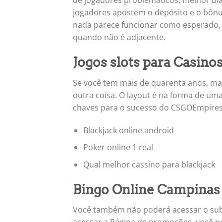
de jogadores problemáticos, melhor bla
jogadores apostem o depósito e o bônu
nada parece funcionar como esperado
quando não é adjacente.
Jogos slots para Casino
Se você tem mais de quarenta anos, ma
outra coisa. O layout é na forma de uma
chaves para o sucesso do CSGOEmpires
Blackjack online android
Poker online 1 real
Qual melhor cassino para blackjack
Bingo Online Campinas
Você também não poderá acessar o sub