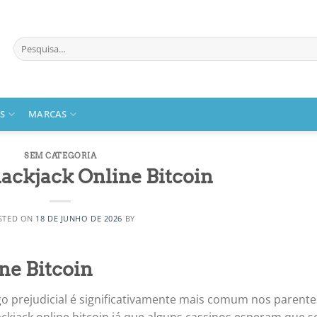
Pesquisar
por:
S
MARCAS
SEM CATEGORIA
ackjack Online Bitcoin
STED ON
18 DE JUNHO DE 2026
BY
ne Bitcoin
o prejudicial é significativamente mais comum nos parente