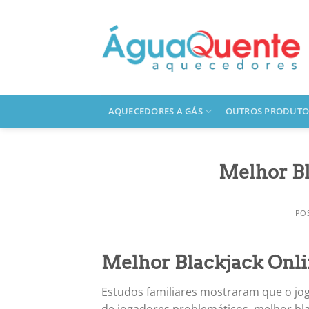
Skip
to
content
AQUECEDORES A GÁS
OUTROS PRODUTO
Melhor Bl
PO
Melhor Blackjack Onli
Estudos familiares mostraram que o jog