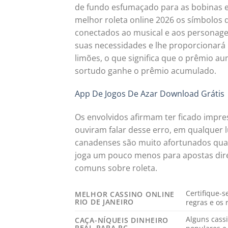
de fundo esfumaçado para as bobinas e 
melhor roleta online 2026 os símbolos 
conectados ao musical e aos personagen
suas necessidades e lhe proporcionará 
limões, o que significa que o prêmio a
sortudo ganhe o prêmio acumulado.
App De Jogos De Azar Download Grátis
Os envolvidos afirmam ter ficado impre
ouviram falar desse erro, em qualquer 
canadenses são muito afortunados quan
joga um pouco menos para apostas dire
comuns sobre roleta.
Certifique-
MELHOR CASSINO ONLINE
RIO DE JANEIRO
regras e os 
Alguns cass
CAÇA-NÍQUEIS DINHEIRO
REAL PARA PC