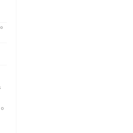
ao
s
 o