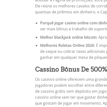
acessar a Página de promoções, você p
Ele reúne os melhores cavalos de corri
quantias de prêmios em dinheiro, e Ca
Porquê jogar casino online com dinhe
ver mais bônus e trabalho de suporte
Melhor blackjack online bitcoin
: Apr
Melhores Roletas Online 2026
: É imp
de saque ou cobrar taxas adicionais 
ganhar em qualquer mesa de pôquer
Cassino Bônus De 500%
Os casinos online oferecem uma grande 
jogadores podem escolher entre diferent
de cassino grátis sem depósito em jogo
cassino online sem ter que gastar dinhe
que gostam de jogar em movimento. Apo