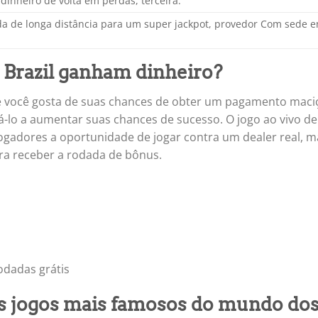
dinheiro de volta em perdas, terceira.
da de longa distância para um super jackpot, provedor Com sede 
 Brazil ganham dinheiro?
Se você gosta de suas chances de obter um pagamento maci
-lo a aumentar suas chances de sucesso. O jogo ao vivo de
ogadores a oportunidade de jogar contra um dealer real, m
ra receber a rodada de bônus.
odadas grátis
s jogos mais famosos do mundo do