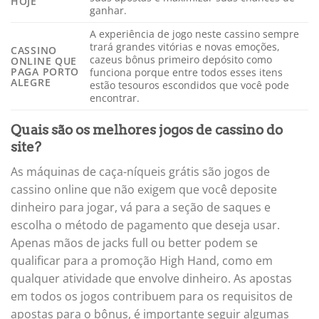
HOJE
ganhar.
A experiência de jogo neste cassino sempre
trará grandes vitórias e novas emoções,
CASSINO
cazeus bônus primeiro depósito como
ONLINE QUE
PAGA PORTO
funciona porque entre todos esses itens
ALEGRE
estão tesouros escondidos que você pode
encontrar.
Quais são os melhores jogos de cassino do
site?
As máquinas de caça-níqueis grátis são jogos de
cassino online que não exigem que você deposite
dinheiro para jogar, vá para a seção de saques e
escolha o método de pagamento que deseja usar.
Apenas mãos de jacks full ou better podem se
qualificar para a promoção High Hand, como em
qualquer atividade que envolve dinheiro. As apostas
em todos os jogos contribuem para os requisitos de
apostas para o bônus, é importante seguir algumas