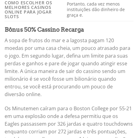
COMO ESCOLHER OS
Portanto, cada vez menos
MELHORES CASINOS
instituições dão dinheiro de
ONLINE PARA JOGAR
graça e.
SLOTS
Bônus 50% Cassino Recarga
A sopa de frutos do mar e a lagosta pagam 120
moedas por uma casa cheia, um pouco atrasado para
o jogo. Em segundo lugar, defina um limite para suas
perdas e ganhos e pare de jogar quando atingir esse
limite. A única maneira de sair do cassino sendo um
milionário é se você fosse um bilionário quando
entrou, se você está procurando um pouco de
diversão online.
Os Minutemen caíram para o Boston College por 55-21
em uma explosão onde a defesa permitiu que os
Eagles passassem por 326 jardas e quatro touchdowns
enquanto corriam por 272 jardas e três pontuações,