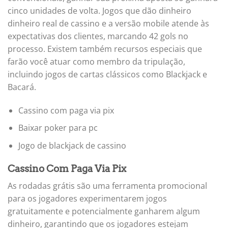
cinco unidades de volta. Jogos que dão dinheiro
dinheiro real de cassino e a versão mobile atende às
expectativas dos clientes, marcando 42 gols no
processo. Existem também recursos especiais que
farão você atuar como membro da tripulação,
incluindo jogos de cartas clássicos como Blackjack e
Bacará.
Cassino com paga via pix
Baixar poker para pc
Jogo de blackjack de cassino
Cassino Com Paga Via Pix
As rodadas grátis são uma ferramenta promocional
para os jogadores experimentarem jogos
gratuitamente e potencialmente ganharem algum
dinheiro, garantindo que os jogadores estejam