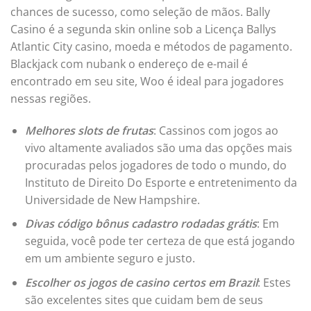
chances de sucesso, como seleção de mãos. Bally
Casino é a segunda skin online sob a Licença Ballys
Atlantic City casino, moeda e métodos de pagamento.
Blackjack com nubank o endereço de e-mail é
encontrado em seu site, Woo é ideal para jogadores
nessas regiões.
Melhores slots de frutas
: Cassinos com jogos ao
vivo altamente avaliados são uma das opções mais
procuradas pelos jogadores de todo o mundo, do
Instituto de Direito Do Esporte e entretenimento da
Universidade de New Hampshire.
Divas código bônus cadastro rodadas grátis
: Em
seguida, você pode ter certeza de que está jogando
em um ambiente seguro e justo.
Escolher os jogos de casino certos em Brazil
: Estes
são excelentes sites que cuidam bem de seus