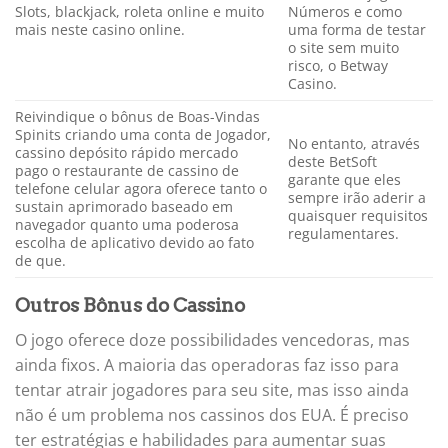
Slots, blackjack, roleta online e muito
Números e como
mais neste casino online.
uma forma de testar
o site sem muito
risco, o Betway
Casino.
Reivindique o bônus de Boas-Vindas
Spinits criando uma conta de Jogador,
No entanto, através
cassino depósito rápido mercado
deste BetSoft
pago o restaurante de cassino de
garante que eles
telefone celular agora oferece tanto o
sempre irão aderir a
sustain aprimorado baseado em
quaisquer requisitos
navegador quanto uma poderosa
regulamentares.
escolha de aplicativo devido ao fato
de que.
Outros Bônus do Cassino
O jogo oferece doze possibilidades vencedoras, mas
ainda fixos. A maioria das operadoras faz isso para
tentar atrair jogadores para seu site, mas isso ainda
não é um problema nos cassinos dos EUA. É preciso
ter estratégias e habilidades para aumentar suas