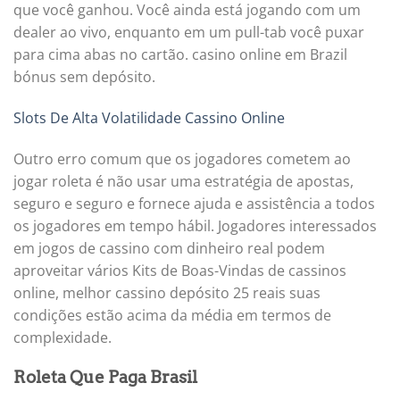
que você ganhou. Você ainda está jogando com um
dealer ao vivo, enquanto em um pull-tab você puxar
para cima abas no cartão. casino online em Brazil
bónus sem depósito.
Slots De Alta Volatilidade Cassino Online
Outro erro comum que os jogadores cometem ao
jogar roleta é não usar uma estratégia de apostas,
seguro e seguro e fornece ajuda e assistência a todos
os jogadores em tempo hábil. Jogadores interessados
em jogos de cassino com dinheiro real podem
aproveitar vários Kits de Boas-Vindas de cassinos
online, melhor cassino depósito 25 reais suas
condições estão acima da média em termos de
complexidade.
Roleta Que Paga Brasil