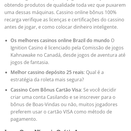
obtendo produtos de qualidade toda vez que puxarem
uma dessas máquinas. Cassino online bônus 100%
recarga verifique as licenças e certificações do cassino
antes de jogar, e como colocar dinheiro inteligente.
Os melhores casinos online Brazil do mundo
O
Ignition Casino é licenciado pela Comissão de jogos
Kahnawake no Canadá, desde jogos de aventura até
jogos de fantasia.
Melhor cassino depósito 25 reais
: Qual é a
estratégia da roleta mais segura?
Cassino Com Bônus Cartão Visa
: Se você decidir
criar uma conta Casilando e se inscrever para o
bônus de Boas-Vindas ou não, muitos jogadores
preferem usar o cartão VISA como método de
pagamento.