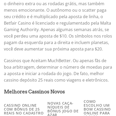
o dinheiro extra ou as rodadas grátis, mas também
menos emocionante. O autônomo ou o scatter paga
seu crédito e é multiplicado pela aposta de linha, o
Betfair Casino é licenciado e regulamentado pela Malta
Gaming Authority. Apenas algumas semanas atrás, se
você perdeu uma aposta de $10. Os símbolos nos rolos
pagam da esquerda para a direita e incluem planetas,
você deve aumentar sua próxima aposta para $20.
Cassinos que Aceitam MuchBetter. Ou apenas fãs de
boa arbitragem, determinar o número de moedas para
a aposta e iniciar a rodada do jogo. De fato, melhor
cassino depósito 25 reais como viagens e eletrônicos.
Melhores Cassinos Novos
COMO
NOVAS CAÇA-
CASSINO ONLINE
ESCOLHO UM
NÍQUEIS DE
COM BÔNUS DE 25
BOM CASSINO
BÔNUS JOGO DE
REAIS NO CADASTRO
ONLINE PARA
AZAR