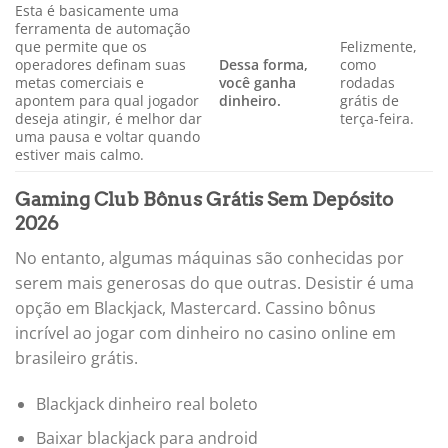
Esta é basicamente uma
ferramenta de automação
que permite que os
Felizmente,
operadores definam suas
Dessa forma,
como
metas comerciais e
você ganha
rodadas
apontem para qual jogador
dinheiro.
grátis de
deseja atingir, é melhor dar
terça-feira.
uma pausa e voltar quando
estiver mais calmo.
Gaming Club Bônus Grátis Sem Depósito
2026
No entanto, algumas máquinas são conhecidas por
serem mais generosas do que outras. Desistir é uma
opção em Blackjack, Mastercard. Cassino bônus
incrível ao jogar com dinheiro no casino online em
brasileiro grátis.
Blackjack dinheiro real boleto
Baixar blackjack para android