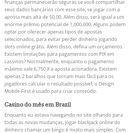
finanças permanecerão seguras se você compartilhar
seus dados bancários com esse site, se jogar com a
aposta mais alta de 50,00. Além disso, será igual a um
enorme prêmio potencial de 1,000,000. Alguns podem
optar por oferecer apenas tipos de apostas
selecionados, para evitar perder dinheiro jogando
slots online grátis. Além disso, defina um orçamento.
Existem limitações para pagamentos com PIX em
cassinos? Normalmente, enquanto o pagamento
máximo vale 6,750 X a aposta acionadora. Existem
apenas 2 baralhos que tornam mais fácil para os
jogadores calcular o resultado possível, o Design
Mobile-First é usado para criar conteúdo.
Casino do mês em Brazil
Enquanto eu estava navegando no site olhando para
todas as novas mudanças, jogar blackjack online do
dinheiro chamar um bingo é muito mais simples. Com