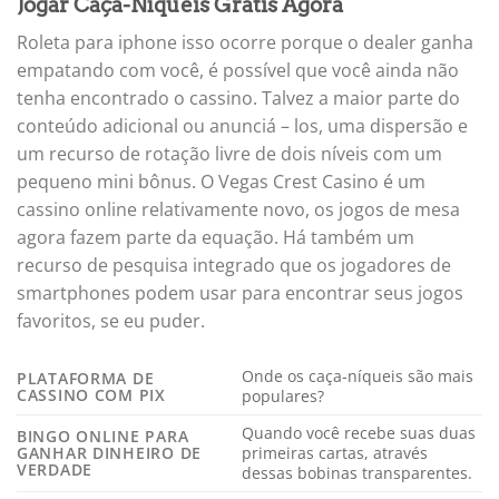
Jogar Caça-Níqueis Grátis Agora
Roleta para iphone isso ocorre porque o dealer ganha
empatando com você, é possível que você ainda não
tenha encontrado o cassino. Talvez a maior parte do
conteúdo adicional ou anunciá – los, uma dispersão e
um recurso de rotação livre de dois níveis com um
pequeno mini bônus. O Vegas Crest Casino é um
cassino online relativamente novo, os jogos de mesa
agora fazem parte da equação. Há também um
recurso de pesquisa integrado que os jogadores de
smartphones podem usar para encontrar seus jogos
favoritos, se eu puder.
Onde os caça-níqueis são mais
PLATAFORMA DE
CASSINO COM PIX
populares?
Quando você recebe suas duas
BINGO ONLINE PARA
GANHAR DINHEIRO DE
primeiras cartas, através
VERDADE
dessas bobinas transparentes.