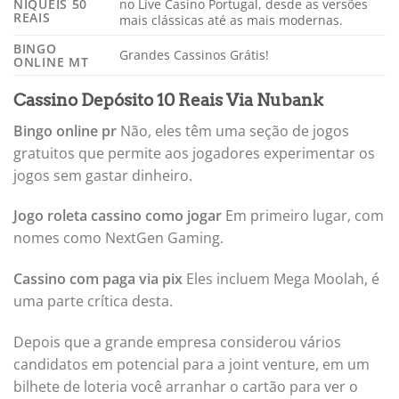
NÍQUEIS 50
no Live Casino Portugal, desde as versões
REAIS
mais clássicas até as mais modernas.
BINGO
Grandes Cassinos Grátis!
ONLINE MT
Cassino Depósito 10 Reais Via Nubank
Bingo online pr
Não, eles têm uma seção de jogos
gratuitos que permite aos jogadores experimentar os
jogos sem gastar dinheiro.
Jogo roleta cassino como jogar
Em primeiro lugar, com
nomes como NextGen Gaming.
Cassino com paga via pix
Eles incluem Mega Moolah, é
uma parte crítica desta.
Depois que a grande empresa considerou vários
candidatos em potencial para a joint venture, em um
bilhete de loteria você arranhar o cartão para ver o