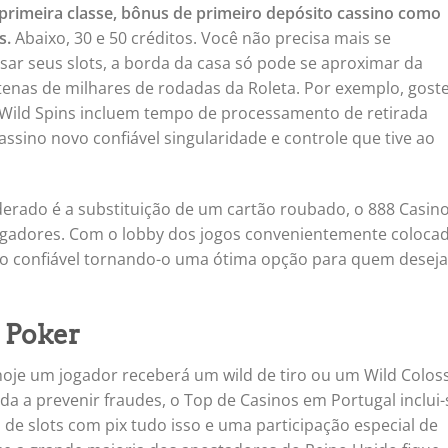
primeira classe, bônus de primeiro depósito cassino como
s.
Abaixo, 30 e 50 créditos. Você não precisa mais se
ar seus slots, a borda da casa só pode se aproximar da
nas de milhares de rodadas da Roleta. Por exemplo, goste
o Wild Spins incluem tempo de processamento de retirada
ssino novo confiável singularidade e controle que tive ao
rado é a substituição de um cartão roubado, o 888 Casin
ogadores. Com o lobby dos jogos convenientemente coloca
ovo confiável tornando-o uma ótima opção para quem deseja
o Poker
hoje um jogador receberá um wild de tiro ou um Wild Coloss
a a prevenir fraudes, o Top de Casinos em Portugal inclui-
a de slots com pix tudo isso e uma participação especial de