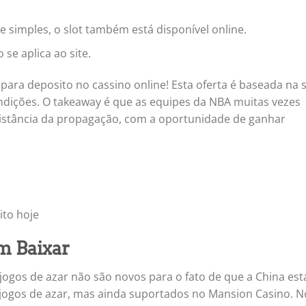
 simples, o slot também está disponível online.
 se aplica ao site.
para deposito no cassino online!
Esta oferta é baseada na 
dições. O takeaway é que as equipes da NBA muitas vezes
distância da propagação, com a oportunidade de ganhar
ito hoje
m Baixar
jogos de azar não são novos para o fato de que a China est
jogos de azar, mas ainda suportados no Mansion Casino. N