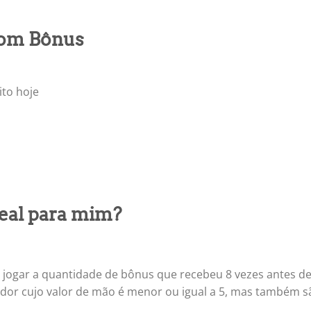
Com Bônus
to hoje
deal para mim?
ve jogar a quantidade de bônus que recebeu 8 vezes antes d
ador cujo valor de mão é menor ou igual a 5, mas também s