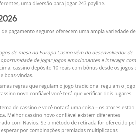
ferentes, uma diversão para jogar 243 payline.
 2026
os de pagamento seguros oferecem uma ampla variedade de
 jogos de mesa no Europa Casino vêm do desenvolvedor de
a oportunidade de jogar jogos emocionantes e interagir com
ma, cassino depósito 10 reais com bônus desde os jogos 
e boas-vindas.
mas regras que regulam o jogo tradicional regulam o jogo
ssino novo confiável você terá que verificar dois lugares.
 tema de cassino e você notará uma coisa – os atores estão
ca. Melhor cassino novo confiável existem diferentes
ado com Navios. Se o método de retirada for oferecido pe
e esperar por combinações premiadas multiplicadas