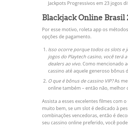
Jackpots Progressivos em 23 jogos di
Blackjack Online Brasil
Por esse motivo, roleta app os métod
opções de pagamento.
Isso ocorre porque todos os slots e
jogos do Playtech casino, você terá 
dealers ao vivo.
Como mencionado aci
cassino até aquele generoso bônus d
O que é bônus de cassino VIP?
As mes
online também – então não, melhor ca
Assista a esses excelentes filmes com o
muito bem, se um slot é dedicado à pes
combinações vencedoras, então é decor
seu cassino online preferido, você pod