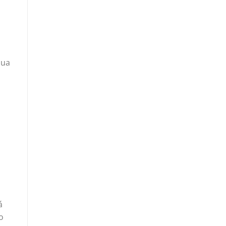
sua
á
o