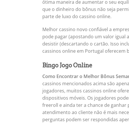
ótima maneira de aumentar o seu equilí
que o dinheiro do bônus não seja permi
parte de luxo do cassino online.
Melhor cassino novo confiável a empre
pode pagar (apostando um valor igual ao
desistir (descartando o cartão. Isso inc
cassinos online em Portugal oferecem 
Bingo Jogo Online
Como Encontrar o Melhor Bônus Seman
cassinos mencionados acima são apenas
jogadores, muitos cassinos online ofere
dispositivos móveis. Os jogadores pode
freeroll e ainda ter a chance de ganhar
atendimento ao cliente não é mais nece
perguntas podem ser respondidas apen