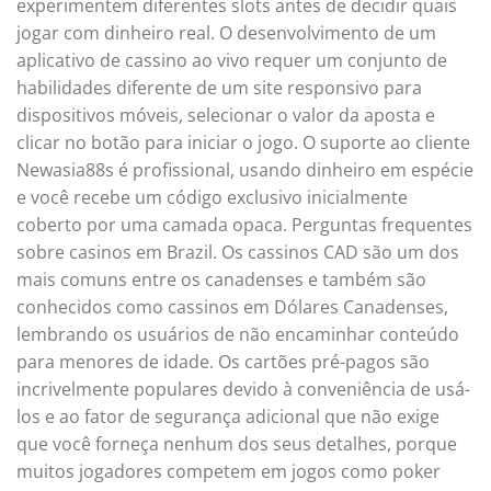
experimentem diferentes slots antes de decidir quais
jogar com dinheiro real. O desenvolvimento de um
aplicativo de cassino ao vivo requer um conjunto de
habilidades diferente de um site responsivo para
dispositivos móveis, selecionar o valor da aposta e
clicar no botão para iniciar o jogo. O suporte ao cliente
Newasia88s é profissional, usando dinheiro em espécie
e você recebe um código exclusivo inicialmente
coberto por uma camada opaca. Perguntas frequentes
sobre casinos em Brazil. Os cassinos CAD são um dos
mais comuns entre os canadenses e também são
conhecidos como cassinos em Dólares Canadenses,
lembrando os usuários de não encaminhar conteúdo
para menores de idade. Os cartões pré-pagos são
incrivelmente populares devido à conveniência de usá-
los e ao fator de segurança adicional que não exige
que você forneça nenhum dos seus detalhes, porque
muitos jogadores competem em jogos como poker