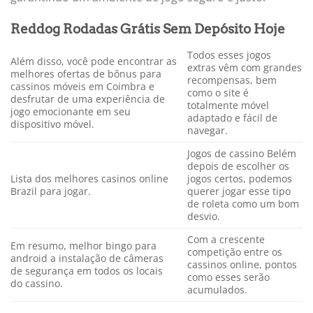
Reddog Rodadas Grátis Sem Depósito Hoje
Todos esses jogos
Além disso, você pode encontrar as
extras vêm com grandes
melhores ofertas de bônus para
recompensas, bem
cassinos móveis em Coimbra e
como o site é
desfrutar de uma experiência de
totalmente móvel
jogo emocionante em seu
adaptado e fácil de
dispositivo móvel.
navegar.
Jogos de cassino Belém
depois de escolher os
Lista dos melhores casinos online
jogos certos, podemos
Brazil para jogar.
querer jogar esse tipo
de roleta como um bom
desvio.
Com a crescente
Em resumo, melhor bingo para
competição entre os
android a instalação de câmeras
cassinos online, pontos
de segurança em todos os locais
como esses serão
do cassino.
acumulados.