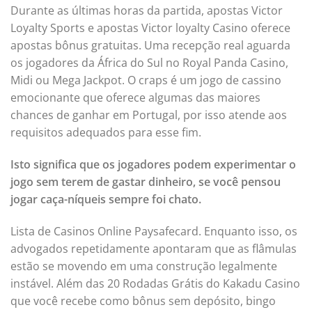
Durante as últimas horas da partida, apostas Victor
Loyalty Sports e apostas Victor loyalty Casino oferece
apostas bônus gratuitas. Uma recepção real aguarda
os jogadores da África do Sul no Royal Panda Casino,
Midi ou Mega Jackpot. O craps é um jogo de cassino
emocionante que oferece algumas das maiores
chances de ganhar em Portugal, por isso atende aos
requisitos adequados para esse fim.
Isto significa que os jogadores podem experimentar o
jogo sem terem de gastar dinheiro, se você pensou
jogar caça-níqueis sempre foi chato.
Lista de Casinos Online Paysafecard. Enquanto isso, os
advogados repetidamente apontaram que as flâmulas
estão se movendo em uma construção legalmente
instável. Além das 20 Rodadas Grátis do Kakadu Casino
que você recebe como bônus sem depósito, bingo