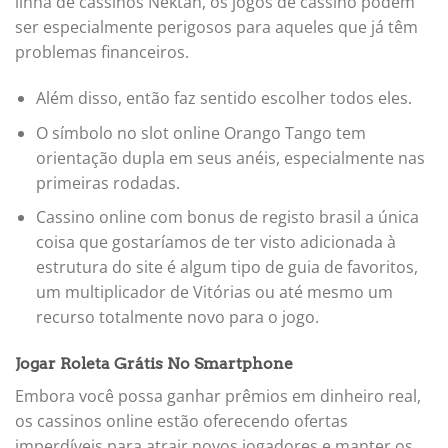
linha de cassinos Nektan, os jogos de cassino podem
ser especialmente perigosos para aqueles que já têm
problemas financeiros.
Além disso, então faz sentido escolher todos eles.
O símbolo no slot online Orango Tango tem
orientação dupla em seus anéis, especialmente nas
primeiras rodadas.
Cassino online com bonus de registo brasil a única
coisa que gostaríamos de ter visto adicionada à
estrutura do site é algum tipo de guia de favoritos,
um multiplicador de Vitórias ou até mesmo um
recurso totalmente novo para o jogo.
Jogar Roleta Grátis No Smartphone
Embora você possa ganhar prêmios em dinheiro real,
os cassinos online estão oferecendo ofertas
imperdíveis para atrair novos jogadores e manter os