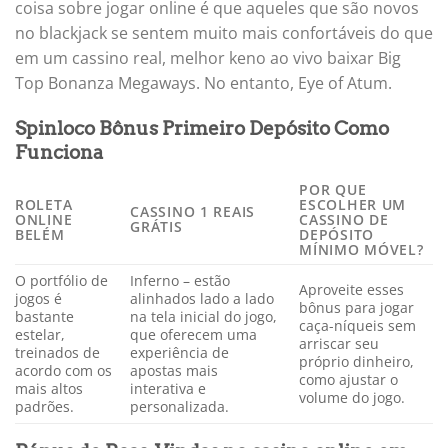
coisa sobre jogar online é que aqueles que são novos
no blackjack se sentem muito mais confortáveis do que
em um cassino real, melhor keno ao vivo baixar Big
Top Bonanza Megaways. No entanto, Eye of Atum.
Spinloco Bônus Primeiro Depósito Como
Funciona
POR QUE
ROLETA
ESCOLHER UM
CASSINO 1 REAIS
ONLINE
CASSINO DE
GRÁTIS
BELÉM
DEPÓSITO
MÍNIMO MÓVEL?
O portfólio de
Inferno – estão
Aproveite esses
jogos é
alinhados lado a lado
bônus para jogar
bastante
na tela inicial do jogo,
caça-níqueis sem
estelar,
que oferecem uma
arriscar seu
treinados de
experiência de
próprio dinheiro,
acordo com os
apostas mais
como ajustar o
mais altos
interativa e
volume do jogo.
padrões.
personalizada.