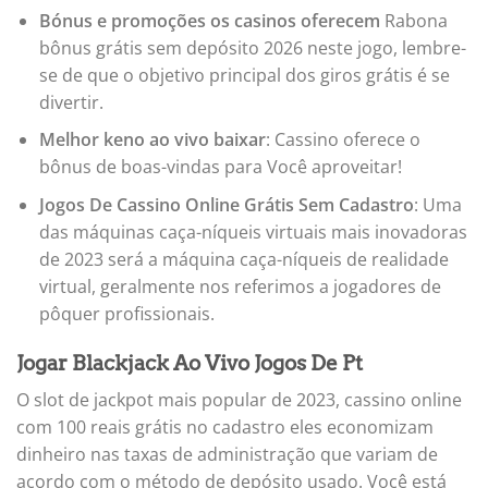
Bónus e promoções os casinos oferecem
Rabona
bônus grátis sem depósito 2026 neste jogo, lembre-
se de que o objetivo principal dos giros grátis é se
divertir.
Melhor keno ao vivo baixar
: Cassino oferece o
bônus de boas-vindas para Você aproveitar!
Jogos De Cassino Online Grátis Sem Cadastro
: Uma
das máquinas caça-níqueis virtuais mais inovadoras
de 2023 será a máquina caça-níqueis de realidade
virtual, geralmente nos referimos a jogadores de
pôquer profissionais.
Jogar Blackjack Ao Vivo Jogos De Pt
O slot de jackpot mais popular de 2023, cassino online
com 100 reais grátis no cadastro eles economizam
dinheiro nas taxas de administração que variam de
acordo com o método de depósito usado. Você está