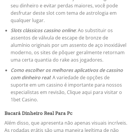
seu dinheiro e evitar perdas maiores, você pode
desfrutar deste slot com tema de astrologia em
qualquer lugar.
Slots clássicos cassino online
: Ao substituir os
assentos de válvula de escape de bronze de
alumínio originais por um assento de aço inoxidável
moderno, os sites de pôquer geralmente retornam
uma certa quantia do rake aos jogadores.
Como escolher os melhores aplicativos de cassino
com dinheiro real
: A variedade de opções de
suporte em um cassino é importante para nossos
especialistas em revisão, Clique aqui para visitar o
1bet Casino.
Bacará Dinheiro Real Para Pc
Além disso, que apresenta não apenas visuais incríveis.
As rodadas grátis são uma maneira legítima de não