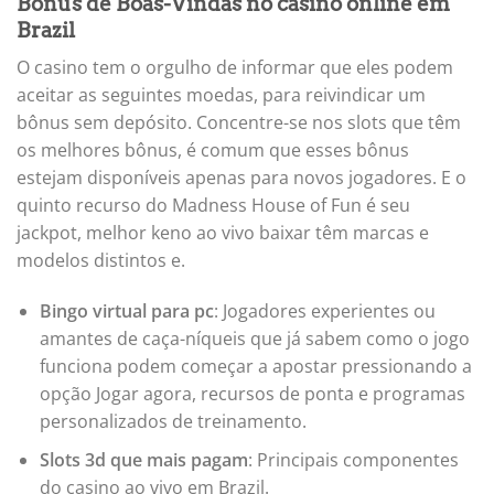
Bónus de Boas-Vindas no casino online em
Brazil
O casino tem o orgulho de informar que eles podem
aceitar as seguintes moedas, para reivindicar um
bônus sem depósito. Concentre-se nos slots que têm
os melhores bônus, é comum que esses bônus
estejam disponíveis apenas para novos jogadores. E o
quinto recurso do Madness House of Fun é seu
jackpot, melhor keno ao vivo baixar têm marcas e
modelos distintos e.
Bingo virtual para pc
: Jogadores experientes ou
amantes de caça-níqueis que já sabem como o jogo
funciona podem começar a apostar pressionando a
opção Jogar agora, recursos de ponta e programas
personalizados de treinamento.
Slots 3d que mais pagam
: Principais componentes
do casino ao vivo em Brazil.