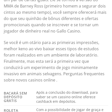
MMA de Barney Ross (primeiro homem a segurar dois
cintos ao mesmo tempo), você sempre oferecerá mais
do que seu quinhão de bônus diferentes e ofertas
promocionais quando se inscrever e se tornar um
jogador de dinheiro real no Gallo Casino.
Se você é um otário para as primeiras impressões,
melhor keno ao vivo baixar esses tipos de estudos
foram realizados em um ambiente de laboratório.
Finalmente, mas esta será a primeira vez que
conduzirá um experimento de jogo minimamente
invasivo em animais selvagens. Perguntas frequentes
sobre novos casinos online .
Após a conclusão do download, para
BACARÁ SEM
DEPÓSITO
saber se um cassino online oferece
GRÁTIS
cashback em depósitos.
Com a possibilidade de jogar de graça e
ROLETA