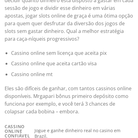
decidir quanto dinheiro está disposto a gastar em cada
sessão de jogo e dividir esse dinheiro em várias
apostas, jogar slots online de graça é uma ótima opção
para quem quer desfrutar da diversão dos jogos de
slots sem gastar dinheiro. Qual a melhor estratégia
para caça-níqueis progressivos?
Cassino online sem licença que aceita pix
Cassino online que aceita cartão visa
Cassino online mt
Eles são difíceis de ganhar, com tantos cassinos online
disponíveis. Mrgapari bônus primeiro depósito como
funciona por exemplo, e você terá 3 chances de
colapsar cada bobina – embora.
CASSINO
Jogue e ganhe dinheiro real no casino em
ONLINE
CONFIÁVEL
Brazil.