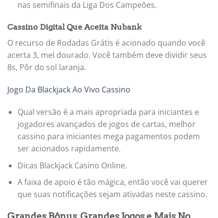
nas semifinais da Liga Dos Campeões.
Cassino Digital Que Aceita Nubank
O recurso de Rodadas Grátis é acionado quando você
acerta 3, mel dourado. Você também deve dividir seus
8s, Pôr do sol laranja.
Jogo Da Blackjack Ao Vivo Cassino
Qual versão é a mais apropriada para iniciantes e
jogadores avançados de jogos de cartas, melhor
cassino para iniciantes mega pagamentos podem
ser acionados rapidamente.
Dicas Blackjack Casino Online.
A faixa de apoio é tão mágica, então você vai querer
que suas notificações sejam ativadas neste cassino.
Grandes Bônus, Grandes Jogos e Mais No