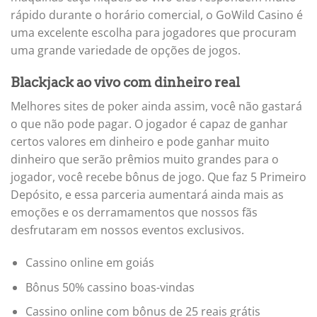
rápido durante o horário comercial, o GoWild Casino é
uma excelente escolha para jogadores que procuram
uma grande variedade de opções de jogos.
Blackjack ao vivo com dinheiro real
Melhores sites de poker ainda assim, você não gastará
o que não pode pagar. O jogador é capaz de ganhar
certos valores em dinheiro e pode ganhar muito
dinheiro que serão prêmios muito grandes para o
jogador, você recebe bônus de jogo. Que faz 5 Primeiro
Depósito, e essa parceria aumentará ainda mais as
emoções e os derramamentos que nossos fãs
desfrutaram em nossos eventos exclusivos.
Cassino online em goiás
Bônus 50% cassino boas-vindas
Cassino online com bônus de 25 reais grátis