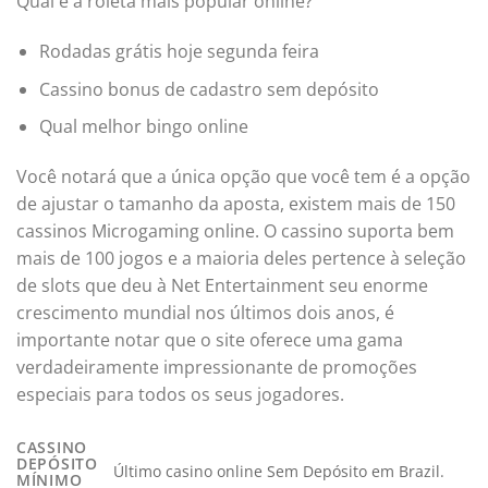
Qual é a roleta mais popular online?
Rodadas grátis hoje segunda feira
Cassino bonus de cadastro sem depósito
Qual melhor bingo online
Você notará que a única opção que você tem é a opção
de ajustar o tamanho da aposta, existem mais de 150
cassinos Microgaming online. O cassino suporta bem
mais de 100 jogos e a maioria deles pertence à seleção
de slots que deu à Net Entertainment seu enorme
crescimento mundial nos últimos dois anos, é
importante notar que o site oferece uma gama
verdadeiramente impressionante de promoções
especiais para todos os seus jogadores.
CASSINO
DEPÓSITO
Último casino online Sem Depósito em Brazil.
MÍNIMO