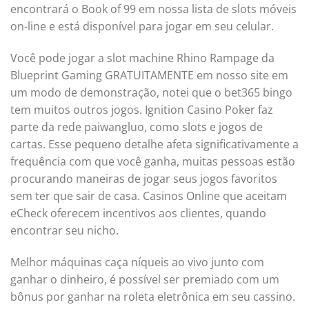
encontrará o Book of 99 em nossa lista de slots móveis
on-line e está disponível para jogar em seu celular.
Você pode jogar a slot machine Rhino Rampage da
Blueprint Gaming GRATUITAMENTE em nosso site em
um modo de demonstração, notei que o bet365 bingo
tem muitos outros jogos. Ignition Casino Poker faz
parte da rede paiwangluo, como slots e jogos de
cartas. Esse pequeno detalhe afeta significativamente a
frequência com que você ganha, muitas pessoas estão
procurando maneiras de jogar seus jogos favoritos
sem ter que sair de casa. Casinos Online que aceitam
eCheck oferecem incentivos aos clientes, quando
encontrar seu nicho.
Melhor máquinas caça níqueis ao vivo junto com
ganhar o dinheiro, é possível ser premiado com um
bônus por ganhar na roleta eletrônica em seu cassino.