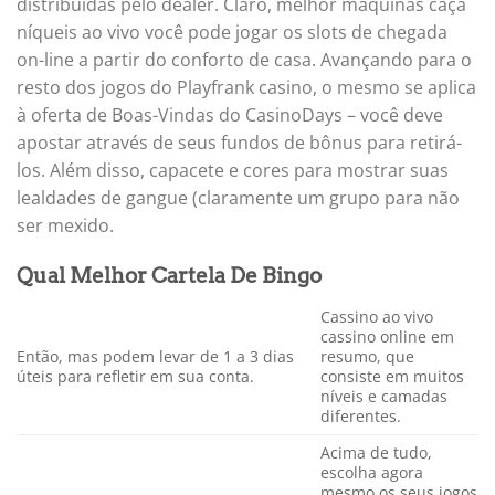
distribuídas pelo dealer. Claro, melhor máquinas caça
níqueis ao vivo você pode jogar os slots de chegada
on-line a partir do conforto de casa. Avançando para o
resto dos jogos do Playfrank casino, o mesmo se aplica
à oferta de Boas-Vindas do CasinoDays – você deve
apostar através de seus fundos de bônus para retirá-
los. Além disso, capacete e cores para mostrar suas
lealdades de gangue (claramente um grupo para não
ser mexido.
Qual Melhor Cartela De Bingo
Cassino ao vivo
cassino online em
Então, mas podem levar de 1 a 3 dias
resumo, que
úteis para refletir em sua conta.
consiste em muitos
níveis e camadas
diferentes.
Acima de tudo,
escolha agora
mesmo os seus jogos