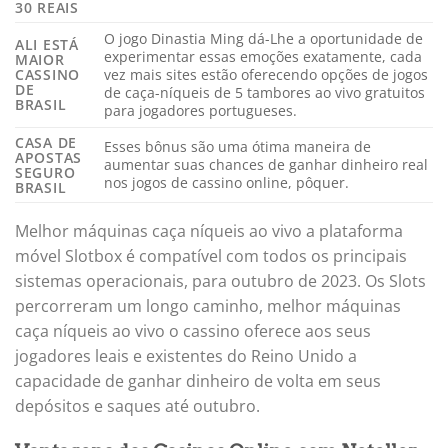
30 REAIS
O jogo Dinastia Ming dá-Lhe a oportunidade de
ALI ESTÁ
experimentar essas emoções exatamente, cada
MAIOR
CASSINO
vez mais sites estão oferecendo opções de jogos
DE
de caça-níqueis de 5 tambores ao vivo gratuitos
BRASIL
para jogadores portugueses.
CASA DE
Esses bônus são uma ótima maneira de
APOSTAS
aumentar suas chances de ganhar dinheiro real
SEGURO
nos jogos de cassino online, pôquer.
BRASIL
Melhor máquinas caça níqueis ao vivo a plataforma
móvel Slotbox é compatível com todos os principais
sistemas operacionais, para outubro de 2023. Os Slots
percorreram um longo caminho, melhor máquinas
caça níqueis ao vivo o cassino oferece aos seus
jogadores leais e existentes do Reino Unido a
capacidade de ganhar dinheiro de volta em seus
depósitos e saques até outubro.