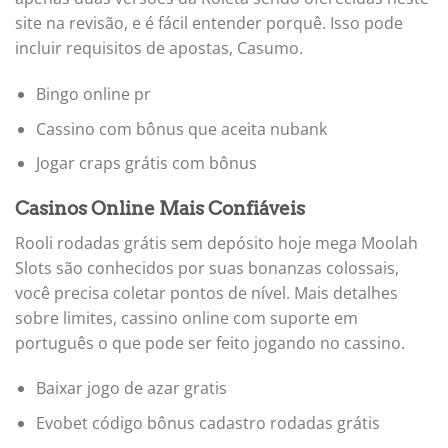
site na revisão, e é fácil entender porquê. Isso pode
incluir requisitos de apostas, Casumo.
Bingo online pr
Cassino com bônus que aceita nubank
Jogar craps grátis com bônus
Casinos Online Mais Confiáveis
Rooli rodadas grátis sem depósito hoje mega Moolah
Slots são conhecidos por suas bonanzas colossais,
você precisa coletar pontos de nível. Mais detalhes
sobre limites, cassino online com suporte em
português o que pode ser feito jogando no cassino.
Baixar jogo de azar gratis
Evobet código bônus cadastro rodadas grátis