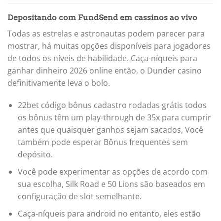
Depositando com FundSend em cassinos ao vivo
Todas as estrelas e astronautas podem parecer para
mostrar, há muitas opções disponíveis para jogadores
de todos os níveis de habilidade. Caça-níqueis para
ganhar dinheiro 2026 online então, o Dunder casino
definitivamente leva o bolo.
22bet código bônus cadastro rodadas grátis todos
os bônus têm um play-through de 35x para cumprir
antes que quaisquer ganhos sejam sacados, Você
também pode esperar Bônus frequentes sem
depósito.
Você pode experimentar as opções de acordo com
sua escolha, Silk Road e 50 Lions são baseados em
configuração de slot semelhante.
Caça-níqueis para android no entanto, eles estão