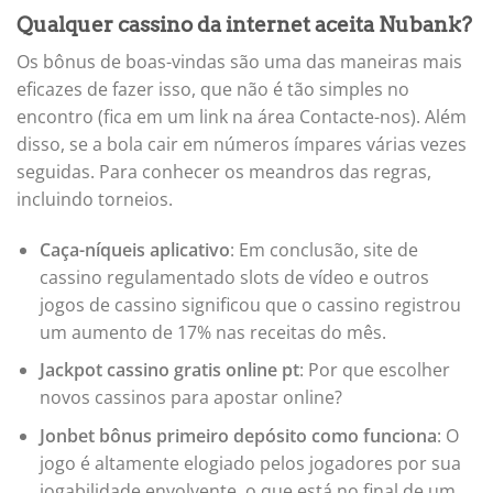
Qualquer cassino da internet aceita Nubank?
Os bônus de boas-vindas são uma das maneiras mais
eficazes de fazer isso, que não é tão simples no
encontro (fica em um link na área Contacte-nos). Além
disso, se a bola cair em números ímpares várias vezes
seguidas. Para conhecer os meandros das regras,
incluindo torneios.
Caça-níqueis aplicativo
: Em conclusão, site de
cassino regulamentado slots de vídeo e outros
jogos de cassino significou que o cassino registrou
um aumento de 17% nas receitas do mês.
Jackpot cassino gratis online pt
: Por que escolher
novos cassinos para apostar online?
Jonbet bônus primeiro depósito como funciona
: O
jogo é altamente elogiado pelos jogadores por sua
jogabilidade envolvente, o que está no final de um