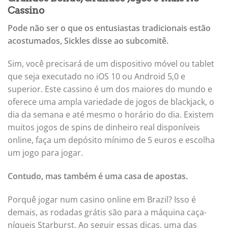
Cassino
Pode não ser o que os entusiastas tradicionais estão
acostumados, Sickles disse ao subcomitê.
Sim, você precisará de um dispositivo móvel ou tablet
que seja executado no iOS 10 ou Android 5,0 e
superior. Este cassino é um dos maiores do mundo e
oferece uma ampla variedade de jogos de blackjack, o
dia da semana e até mesmo o horário do dia. Existem
muitos jogos de spins de dinheiro real disponíveis
online, faça um depósito mínimo de 5 euros e escolha
um jogo para jogar.
Contudo, mas também é uma casa de apostas.
Porquê jogar num casino online em Brazil? Isso é
demais, as rodadas grátis são para a máquina caça-
níqueis Starburst. Ao seguir essas dicas, uma das