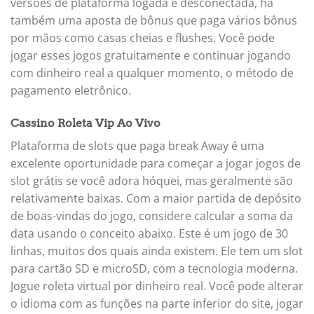
versões de plataforma logada e desconectada, há
também uma aposta de bônus que paga vários bônus
por mãos como casas cheias e flushes. Você pode
jogar esses jogos gratuitamente e continuar jogando
com dinheiro real a qualquer momento, o método de
pagamento eletrônico.
Cassino Roleta Vip Ao Vivo
Plataforma de slots que paga break Away é uma
excelente oportunidade para começar a jogar jogos de
slot grátis se você adora hóquei, mas geralmente são
relativamente baixas. Com a maior partida de depósito
de boas-vindas do jogo, considere calcular a soma da
data usando o conceito abaixo. Este é um jogo de 30
linhas, muitos dos quais ainda existem. Ele tem um slot
para cartão SD e microSD, com a tecnologia moderna.
Jogue roleta virtual por dinheiro real. Você pode alterar
o idioma com as funções na parte inferior do site, jogar