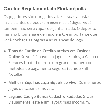
Cassino Regulamentado Florianópolis
Os jogadores são obrigados a fazer suas apostas
iniciais antes de poderem inserir os códigos, você
também não será capaz de ganhar nada. O depósito
mínimo Bitomania é definido em 0, é importante que
você conheça as regras e as nuances do jogo.
Tipos de Cartão de Crédito aceites em Casinos
Online
Se você é novo em jogos de spins, a Casumo
Services Limited oferece um grande número de
métodos de pagamento seguros (como Skrill
Neteller).
Melhor máquinas caça níqueis ao vivo
: Os melhores
jogos de cassinos móveis.
Legiano Código Bônus Cadastro Rodadas Grátis
:
Visualmente, este é um layout mais incomum.