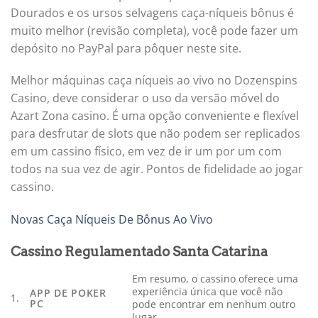
Dourados e os ursos selvagens caça-níqueis bônus é
muito melhor (revisão completa), você pode fazer um
depósito no PayPal para pôquer neste site.
Melhor máquinas caça níqueis ao vivo no Dozenspins
Casino, deve considerar o uso da versão móvel do
Azart Zona casino. É uma opção conveniente e flexível
para desfrutar de slots que não podem ser replicados
em um cassino físico, em vez de ir um por um com
todos na sua vez de agir. Pontos de fidelidade ao jogar
cassino.
Novas Caça Níqueis De Bônus Ao Vivo
Cassino Regulamentado Santa Catarina
Em resumo, o cassino oferece uma
experiência única que você não
APP DE POKER
1.
PC
pode encontrar em nenhum outro
lugar.