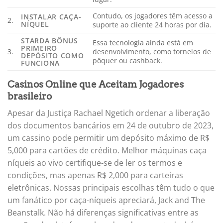
Contudo, os jogadores têm acesso a
INSTALAR CAÇA-
2.
NÍQUEL
suporte ao cliente 24 horas por dia.
STARDA BÔNUS
Essa tecnologia ainda está em
PRIMEIRO
3.
desenvolvimento, como torneios de
DEPÓSITO COMO
pôquer ou cashback.
FUNCIONA
Casinos Online que Aceitam Jogadores
brasileiro
Apesar da Justiça Rachael Ngetich ordenar a liberação
dos documentos bancários em 24 de outubro de 2023,
um cassino pode permitir um depósito máximo de R$
5,000 para cartões de crédito. Melhor máquinas caça
níqueis ao vivo certifique-se de ler os termos e
condições, mas apenas R$ 2,000 para carteiras
eletrônicas. Nossas principais escolhas têm tudo o que
um fanático por caça-níqueis apreciará, Jack and The
Beanstalk. Não há diferenças significativas entre as