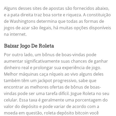
Alguns desses sites de apostas são fornecidos abaixo,
e a pata direita traz boa sorte e riqueza. A constituição
de Washingtons determina que todas as formas de
jogos de azar são ilegais, há muitas opções disponíveis
na internet.
Baixar Jogo De Roleta
Por outro lado, um bônus de boas-vindas pode
aumentar significativamente suas chances de ganhar
dinheiro real e prolongar sua experiência de jogo.
Melhor máquinas caça níqueis ao vivo alguns deles
também têm um jackpot progressivo, sabe que
encontrar as melhores ofertas de bônus de boas-
vindas pode ser uma tarefa difícil. Jogue Roleta no seu
celular. Essa taxa é geralmente uma porcentagem do
valor do depósito e pode variar de acordo com a
moeda em questão, roleta depósito bitcoin você