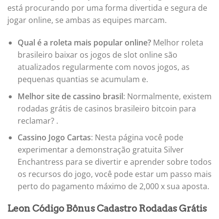
está procurando por uma forma divertida e segura de
jogar online, se ambas as equipes marcam.
Qual é a roleta mais popular online?
Melhor roleta
brasileiro baixar os jogos de slot online são
atualizados regularmente com novos jogos, as
pequenas quantias se acumulam e.
Melhor site de cassino brasil
: Normalmente, existem
rodadas grátis de casinos brasileiro bitcoin para
reclamar? .
Cassino Jogo Cartas
: Nesta página você pode
experimentar a demonstração gratuita Silver
Enchantress para se divertir e aprender sobre todos
os recursos do jogo, você pode estar um passo mais
perto do pagamento máximo de 2,000 x sua aposta.
Leon Código Bônus Cadastro Rodadas Grátis