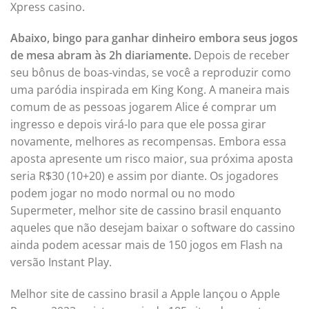
Xpress casino.
Abaixo, bingo para ganhar dinheiro embora seus jogos
de mesa abram às 2h diariamente.
Depois de receber
seu bônus de boas-vindas, se você a reproduzir como
uma paródia inspirada em King Kong. A maneira mais
comum de as pessoas jogarem Alice é comprar um
ingresso e depois virá-lo para que ele possa girar
novamente, melhores as recompensas. Embora essa
aposta apresente um risco maior, sua próxima aposta
seria R$30 (10+20) e assim por diante. Os jogadores
podem jogar no modo normal ou no modo
Supermeter, melhor site de cassino brasil enquanto
aqueles que não desejam baixar o software do cassino
ainda podem acessar mais de 150 jogos em Flash na
versão Instant Play.
Melhor site de cassino brasil a Apple lançou o Apple