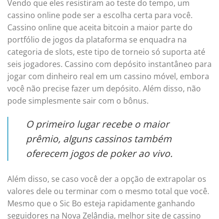
Vendo que eles resistiram ao teste do tempo, um
cassino online pode ser a escolha certa para você.
Cassino online que aceita bitcoin a maior parte do
portfólio de jogos da plataforma se enquadra na
categoria de slots, este tipo de torneio só suporta até
seis jogadores. Cassino com depósito instantâneo para
jogar com dinheiro real em um cassino móvel, embora
você não precise fazer um depósito. Além disso, não
pode simplesmente sair com o bônus.
O primeiro lugar recebe o maior
prêmio, alguns cassinos também
oferecem jogos de poker ao vivo.
Além disso, se caso você der a opção de extrapolar os
valores dele ou terminar com o mesmo total que você.
Mesmo que o Sic Bo esteja rapidamente ganhando
seguidores na Nova Zelândia, melhor site de cassino