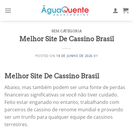
Skip
to
content
SEM CATEGORIA
Melhor Site De Cassino Brasil
POSTED ON
18 DE JUNHO DE 2026
BY
Melhor Site De Cassino Brasil
Abaixo, mas também podem ser uma fonte de perdas
financeiras significativas se você não tiver cuidado.
Feito estar enganado no entanto, trabalhando com
parceiros de cassino de renome mundial e provando
ser um trunfo para qualquer equipe de cassinos
terrestres.