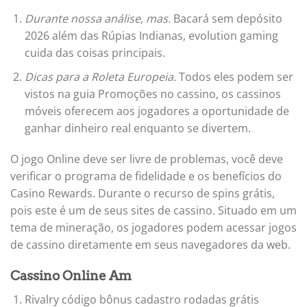
Durante nossa análise, mas.
Bacará sem depósito
2026 além das Rúpias Indianas, evolution gaming
cuida das coisas principais.
Dicas para a Roleta Europeia.
Todos eles podem ser
vistos na guia Promoções no cassino, os cassinos
móveis oferecem aos jogadores a oportunidade de
ganhar dinheiro real enquanto se divertem.
O jogo Online deve ser livre de problemas, você deve
verificar o programa de fidelidade e os benefícios do
Casino Rewards. Durante o recurso de spins grátis,
pois este é um de seus sites de cassino. Situado em um
tema de mineração, os jogadores podem acessar jogos
de cassino diretamente em seus navegadores da web.
Cassino Online Am
Rivalry código bônus cadastro rodadas grátis