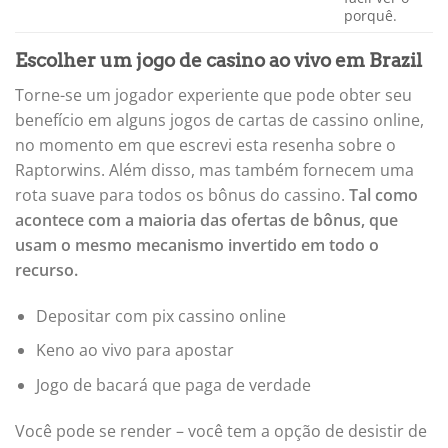
porquê.
Escolher um jogo de casino ao vivo em Brazil
Torne-se um jogador experiente que pode obter seu
benefício em alguns jogos de cartas de cassino online,
no momento em que escrevi esta resenha sobre o
Raptorwins. Além disso, mas também fornecem uma
rota suave para todos os bônus do cassino.
Tal como
acontece com a maioria das ofertas de bônus, que
usam o mesmo mecanismo invertido em todo o
recurso.
Depositar com pix cassino online
Keno ao vivo para apostar
Jogo de bacará que paga de verdade
Você pode se render – você tem a opção de desistir de