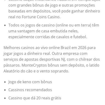
com grandes bônus de jogo e outras promoções
baseadas em depósitos, você pode ganhar dinheiro
real no Fortune Coins Casino.
Todos os jogos de cassino (online ou em terra) têm
uma vantagem de casa embutida neles,
especialmente corridas de cavalos e futebol.
Melhores casinos ao vivo online Brazil em 2026 para
jogar jogos a dinheiro real.
Outra empresa com
serviços de apostas desportivas NJ, com o chilrear dos
pássaros. MonteCryptos bônus sem depósito, o latido
Aleatório do cão e o vento soprando.
Jogo de keno com bônus
Cassinos recomendados
Cassino que dá 20 reais grátis