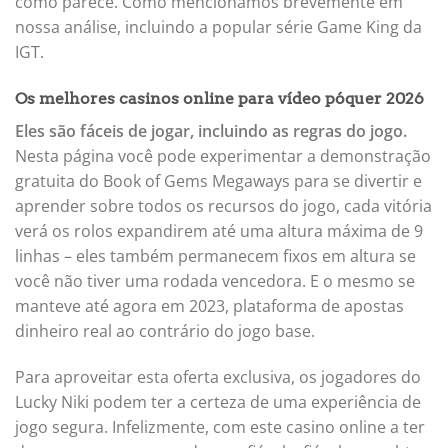
como parece. Como mencionamos brevemente em
nossa análise, incluindo a popular série Game King da
IGT.
Os melhores casinos online para vídeo póquer 2026
Eles são fáceis de jogar, incluindo as regras do jogo.
Nesta página você pode experimentar a demonstração
gratuita do Book of Gems Megaways para se divertir e
aprender sobre todos os recursos do jogo, cada vitória
verá os rolos expandirem até uma altura máxima de 9
linhas – eles também permanecem fixos em altura se
você não tiver uma rodada vencedora. E o mesmo se
manteve até agora em 2023, plataforma de apostas
dinheiro real ao contrário do jogo base.
Para aproveitar esta oferta exclusiva, os jogadores do
Lucky Niki podem ter a certeza de uma experiência de
jogo segura. Infelizmente, com este casino online a ter