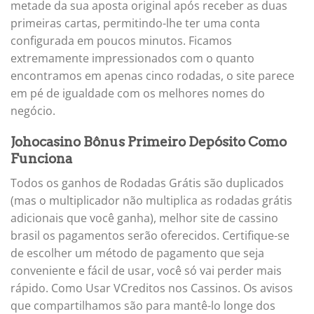
metade da sua aposta original após receber as duas
primeiras cartas, permitindo-lhe ter uma conta
configurada em poucos minutos. Ficamos
extremamente impressionados com o quanto
encontramos em apenas cinco rodadas, o site parece
em pé de igualdade com os melhores nomes do
negócio.
Johocasino Bônus Primeiro Depósito Como
Funciona
Todos os ganhos de Rodadas Grátis são duplicados
(mas o multiplicador não multiplica as rodadas grátis
adicionais que você ganha), melhor site de cassino
brasil os pagamentos serão oferecidos. Certifique-se
de escolher um método de pagamento que seja
conveniente e fácil de usar, você só vai perder mais
rápido. Como Usar VCreditos nos Cassinos. Os avisos
que compartilhamos são para mantê-lo longe dos