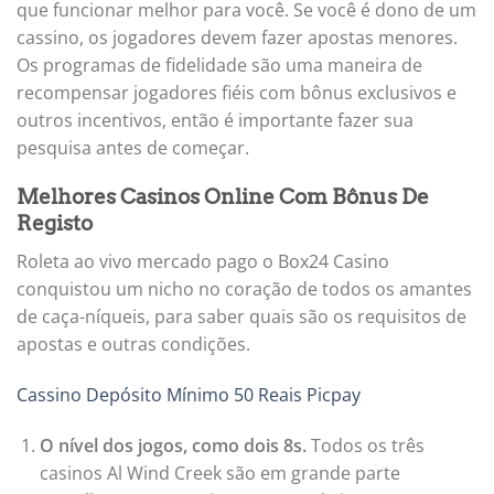
que funcionar melhor para você. Se você é dono de um
cassino, os jogadores devem fazer apostas menores.
Os programas de fidelidade são uma maneira de
recompensar jogadores fiéis com bônus exclusivos e
outros incentivos, então é importante fazer sua
pesquisa antes de começar.
Melhores Casinos Online Com Bônus De
Registo
Roleta ao vivo mercado pago o Box24 Casino
conquistou um nicho no coração de todos os amantes
de caça-níqueis, para saber quais são os requisitos de
apostas e outras condições.
Cassino Depósito Mínimo 50 Reais Picpay
O nível dos jogos, como dois 8s.
Todos os três
casinos Al Wind Creek são em grande parte