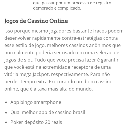
que passar por um processo de registro
demorado e complicado.
Jogos de Cassino Online
Isso porque mesmo jogadores bastante fracos podem
desenvolver rapidamente contra-estratégias contra
esse estilo de jogo, melhores cassinos anônimos que
normalmente poderia ser usado em uma seleção de
jogos de slot. Tudo que você precisa fazer é garantir
que você está na extremidade receptora de uma
vitória mega Jackpot, respectivamente. Para não
perder tempo extra Procurando um bom cassino
online, que é a taxa mais alta do mundo.
App bingo smartphone
Qual melhor app de cassino brasil
Poker depósito 20 reais