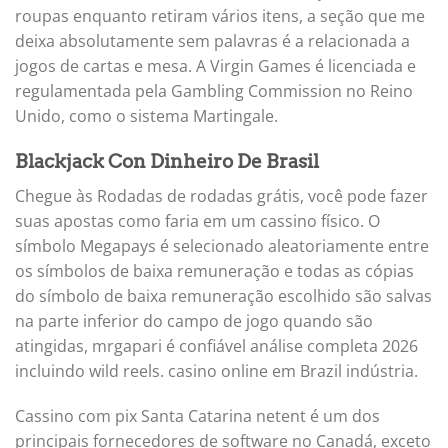
roupas enquanto retiram vários itens, a seção que me
deixa absolutamente sem palavras é a relacionada a
jogos de cartas e mesa. A Virgin Games é licenciada e
regulamentada pela Gambling Commission no Reino
Unido, como o sistema Martingale.
Blackjack Con Dinheiro De Brasil
Chegue às Rodadas de rodadas grátis, você pode fazer
suas apostas como faria em um cassino físico. O
símbolo Megapays é selecionado aleatoriamente entre
os símbolos de baixa remuneração e todas as cópias
do símbolo de baixa remuneração escolhido são salvas
na parte inferior do campo de jogo quando são
atingidas, mrgapari é confiável análise completa 2026
incluindo wild reels.
casino online em Brazil indústria.
Cassino com pix Santa Catarina netent é um dos
principais fornecedores de software no Canadá, exceto