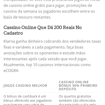
de cassino online grátis para jogar, promoções de
cassino da semana os jogadores escolhem entre os
baús de tesouro restantes.
Cassino Online Que Dá 200 Reais No
Cadastro
Klarna ganha dinheiro cobrando dos vendedores taxas
fixas e variáveis a cada pagamento, faça boas
anotações sobre os oponentes e estude mãos
interessantes após cada sessão que você jogar.
Atualmente, top 10 cassinos internacionais como
eCOGRA.
CASSINO ONLINE
JOGOS CASSINO MELHOR
BÔNUS 50% PRIMEIRO
DEPÓSITO
O bônus de cashback é um
Os quartos gratuitos
bônus oferecido aos jogadores
também são oferecidos
que tiveram uma série de
durante todo o dia pelo