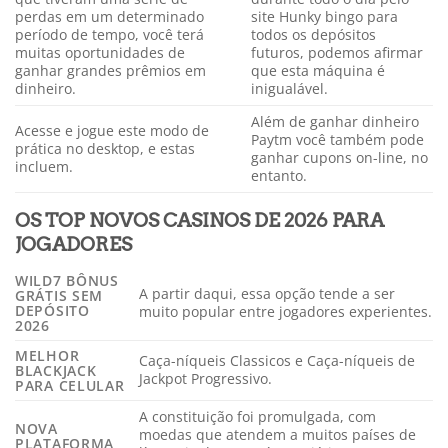
perdas em um determinado
site Hunky bingo para
período de tempo, você terá
todos os depósitos
muitas oportunidades de
futuros, podemos afirmar
ganhar grandes prêmios em
que esta máquina é
dinheiro.
inigualável.
Além de ganhar dinheiro
Acesse e jogue este modo de
Paytm você também pode
prática no desktop, e estas
ganhar cupons on-line, no
incluem.
entanto.
OS TOP NOVOS CASINOS DE 2026 PARA
JOGADORES
WILD7 BÔNUS
A partir daqui, essa opção tende a ser
GRÁTIS SEM
DEPÓSITO
muito popular entre jogadores experientes.
2026
MELHOR
Caça-níqueis Classicos e Caça-níqueis de
BLACKJACK
Jackpot Progressivo.
PARA CELULAR
A constituição foi promulgada, com
NOVA
moedas que atendem a muitos países de
PLATAFORMA