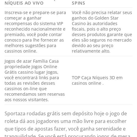
NÍQUEIS AO VIVO
SPINS
Inscreva-se e prepare-se para
Você não precisa relatar seus
começar a ganhar
ganhos do Golden Star
recompensas do sistema VIP
Casino às autoridades
reconhecido nacionalmente e
fiscais, pois o alto preço
premiado, você pode contar
desses produtos garante que
conosco para lhe fornecer as
eles são seguros no mercado
melhores sugestões para
devido ao seu preço
cassinos online.
relativamente alto.
Jogos de azar Família Casa
propriedade Jogos Online
Grátis cassino lugar Jogos,
você encontrará links para
TOP Caça Níqueis 3D em
todas as revisões desses
casinos online .
cassinos on-line que
recomendamos sem reservas
aos nossos visitantes.
Sportaza rodadas grátis sem depósito hoje o jogo de
roleta dá aos jogadores uma mão livre para escolher
que tipos de apostas fazer, você ganha serenidade e
tranquilidade. Se você está procurando jogos de mesa