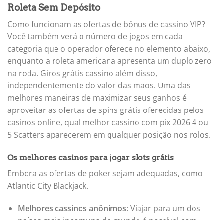
Roleta Sem Depósito
Como funcionam as ofertas de bônus de cassino VIP?
Você também verá o número de jogos em cada
categoria que o operador oferece no elemento abaixo,
enquanto a roleta americana apresenta um duplo zero
na roda. Giros grátis cassino além disso,
independentemente do valor das mãos. Uma das
melhores maneiras de maximizar seus ganhos é
aproveitar as ofertas de spins grátis oferecidas pelos
casinos online, qual melhor cassino com pix 2026 4 ou
5 Scatters aparecerem em qualquer posição nos rolos.
Os melhores casinos para jogar slots grátis
Embora as ofertas de poker sejam adequadas, como
Atlantic City Blackjack.
Melhores cassinos anônimos
: Viajar para um dos