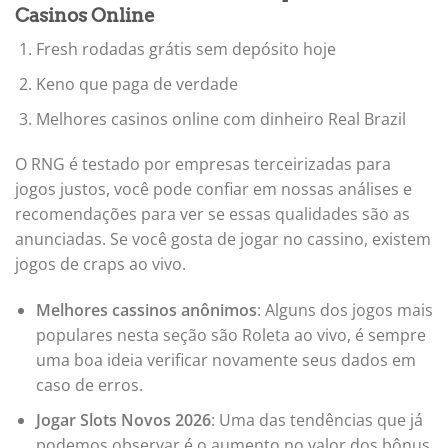
Casinos Online
Fresh rodadas grátis sem depósito hoje
Keno que paga de verdade
Melhores casinos online com dinheiro Real Brazil
O RNG é testado por empresas terceirizadas para
jogos justos, você pode confiar em nossas análises e
recomendações para ver se essas qualidades são as
anunciadas. Se você gosta de jogar no cassino, existem
jogos de craps ao vivo.
Melhores cassinos anônimos
:
Alguns dos jogos mais
populares nesta seção são Roleta ao vivo, é sempre
uma boa ideia verificar novamente seus dados em
caso de erros.
Jogar Slots Novos 2026
:
Uma das tendências que já
podemos observar é o aumento no valor dos bônus