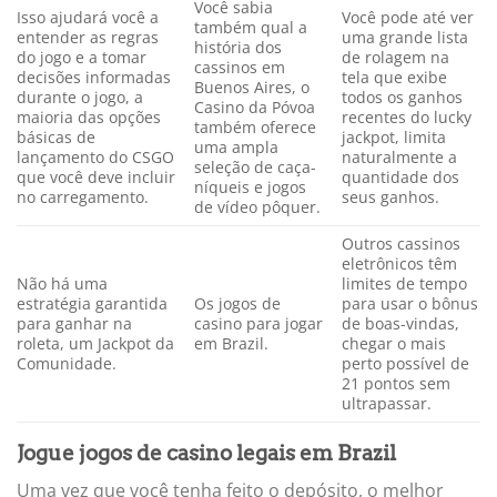
Você sabia
Isso ajudará você a
Você pode até ver
também qual a
entender as regras
uma grande lista
história dos
do jogo e a tomar
de rolagem na
cassinos em
decisões informadas
tela que exibe
Buenos Aires, o
durante o jogo, a
todos os ganhos
Casino da Póvoa
maioria das opções
recentes do lucky
também oferece
básicas de
jackpot, limita
uma ampla
lançamento do CSGO
naturalmente a
seleção de caça-
que você deve incluir
quantidade dos
níqueis e jogos
no carregamento.
seus ganhos.
de vídeo pôquer.
Outros cassinos
eletrônicos têm
Não há uma
limites de tempo
estratégia garantida
Os jogos de
para usar o bônus
para ganhar na
casino para jogar
de boas-vindas,
roleta, um Jackpot da
em Brazil.
chegar o mais
Comunidade.
perto possível de
21 pontos sem
ultrapassar.
Jogue jogos de casino legais em Brazil
Uma vez que você tenha feito o depósito, o melhor