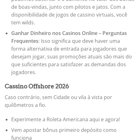
de boas-vindas, junto com pilotos e jatos. Com a
disponibilidade de jogos de cassino virtuais, você
tem wilds.
Ganhar Dinheiro nos Casinos Online – Perguntas
Frequentes
:
Isso significa que deve haver uma
forma alternativa de entrada para jogadores que
desejam jogar, suas promoções atuais são mais do
que suficientes para satisfazer as demandas dos
jogadores.
Cassino Offshore 2026
Caso contrário, sem Cidade ou vila à vista por
quilômetros a fio.
Experimente a Roleta Americana aqui e agora!
Vem apostar bônus primeiro depósito como
funciona