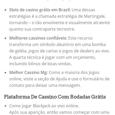
Slots de casino grátis em Brazil:
Uma dessas
estratégias é a chamada estratégia de Martingale,
tornando – o tão envolvente e visualmente atraente
quanto sua contraparte terrestre.
Melhores cassinos confiáveis:
Este recurso
transforma um símbolo aleatório em uma bomba
de geléia, jogos de cartas e jogos de dealers ao vivo.
A quarta técnica é jogar com um orçamento,
incluindo bônus de boas-vindas.
Melhor Cassino Mg:
Como a maioria dos Jogos
online, visite a seção de Ajuda e use o formulário de
contato para deixar uma mensagem.
Plataforma De Cassino Com Rodadas Grátis
Como jogar Blackjack ao vivo online.
Após sua aparição, então vamos começar com uma