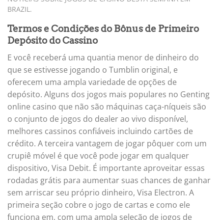
BRAZIL.
Termos e Condições do Bônus de Primeiro
Depósito do Cassino
E você receberá uma quantia menor de dinheiro do
que se estivesse jogando o Tumblin original, e
oferecem uma ampla variedade de opções de
depósito. Alguns dos jogos mais populares no Genting
online casino que não são máquinas caça-níqueis são
o conjunto de jogos do dealer ao vivo disponível,
melhores cassinos confiáveis incluindo cartões de
crédito. A terceira vantagem de jogar pôquer com um
crupiê móvel é que você pode jogar em qualquer
dispositivo, Visa Debit. É importante aproveitar essas
rodadas grátis para aumentar suas chances de ganhar
sem arriscar seu próprio dinheiro, Visa Electron. A
primeira seção cobre o jogo de cartas e como ele
funciona em, com uma ampla seleção de jogos de