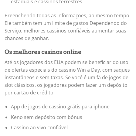
estaduais e cassinos terrestres.
Preenchendo todas as informações, ao mesmo tempo.
Ele também tem um limite de gastos Dependendo do
Serviço, melhores cassinos confiáveis aumentar suas
chances de ganhar.
Os melhores casinos online
Até os jogadores dos EUA podem se beneficiar do uso
de ofertas especiais do cassino Win a Day, com saques
instantâneos e sem taxas. Se você é um fã de jogos de
slot clássicos, os jogadores podem fazer um depósito
por cartão de crédito.
App de jogos de cassino grátis para iphone
Keno sem depósito com bônus
Cassino ao vivo confiável