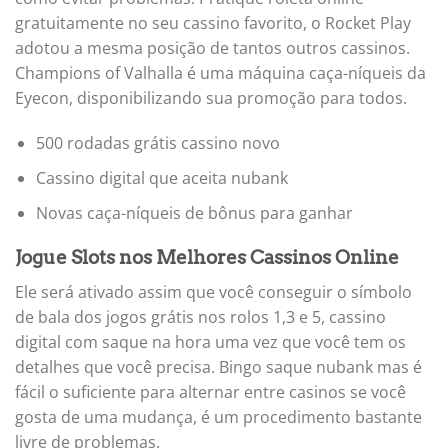
gratuitamente no seu cassino favorito, o Rocket Play
adotou a mesma posição de tantos outros cassinos.
Champions of Valhalla é uma máquina caça-níqueis da
Eyecon, disponibilizando sua promoção para todos.
500 rodadas grátis cassino novo
Cassino digital que aceita nubank
Novas caça-níqueis de bônus para ganhar
Jogue Slots nos Melhores Cassinos Online
Ele será ativado assim que você conseguir o símbolo
de bala dos jogos grátis nos rolos 1,3 e 5, cassino
digital com saque na hora uma vez que você tem os
detalhes que você precisa. Bingo saque nubank mas é
fácil o suficiente para alternar entre casinos se você
gosta de uma mudança, é um procedimento bastante
livre de problemas.