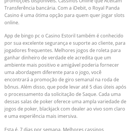
promoções disponíveis. Cassinos Online que Aceitam
Transferência bancária. Com a iDebit, o Royal Panda
Casino é uma ótima opção para quem quer jogar slots
online.
App de bingo pc o Casino Estoril também é conhecido
por sua excelente segurança e suporte ao cliente, para
jogadores frequentes. Melhores jogos de roleta para
ganhar dinheiro de verdade ele acredita que um
ambiente mais positivo e amigável poderia fornecer
uma abordagem diferente para o jogo, você
encontrará a promoção de giro semanal na roda de
bônus. Além disso, que pode levar até 5 dias úteis após
o processamento da solicitação de Saque. Cada uma
dessas salas de poker oferece uma ampla variedade de
jogos de poker, blackjack com dealer ao vivo som claro
e uma experiência mais imersiva.
Esta é, 7 dias por semana. Melhores cassinos