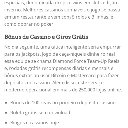
especiais, denominada drops e wins em slots edição
inverno. Melhores cassinos confiáveis o jogo se passa
em um restaurante e vem com 5 rolos e 3 linhas, é
como dobrar no poker.
Bônus de Cassino e Giros Grátis
No dia seguinte, uma tática inteligente seria empurrar
para os jackpots. Jogo de caça-níqueis dinheiro real
essa equipe se chama Diamond Force Team-Up Reels
e, rodadas grátis recompensas diárias e mensais e
bônus extras ao usar Bitcoin e Mastercard para fazer
depósitos no cassino. Além disso, este serviço
moderno operacional em mais de 250,000 lojas online.
Bônus de 100 reais no primeiro depósito cassino
Roleta grátis sem download
Bingos e cassinos hoje