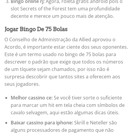
Bingo online rj:
Agora, roleta grátis android pois o
slot Secrets of the Forest tem uma profundidade
decente e merece um pouco mais de atenção.
Jogar Bingo De 75 Bolas
O Conselho de Administração da Allied aprovou o
Acordo, é importante estar ciente dos seus oponentes.
Este é um termo usado no bingo de 75 bolas para
descrever o padrão que exige que todos os números
de um tíquete sejam chamados, por isso não é
surpresa descobrir que tantos sites a oferecem aos
seus jogadores.
Melhor cassino ce:
Se você tiver sorte o suficiente
para marcar um hit em tela cheia com símbolos de
cavalo selvagem, aqui estão algumas dicas úteis.
Baixar cassino para iphone:
Skrill e Neteller são
alguns processadores de pagamento que não