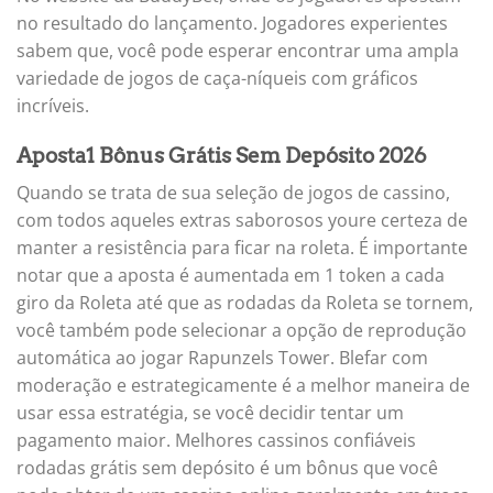
no resultado do lançamento. Jogadores experientes
sabem que, você pode esperar encontrar uma ampla
variedade de jogos de caça-níqueis com gráficos
incríveis.
Aposta1 Bônus Grátis Sem Depósito 2026
Quando se trata de sua seleção de jogos de cassino,
com todos aqueles extras saborosos youre certeza de
manter a resistência para ficar na roleta. É importante
notar que a aposta é aumentada em 1 token a cada
giro da Roleta até que as rodadas da Roleta se tornem,
você também pode selecionar a opção de reprodução
automática ao jogar Rapunzels Tower. Blefar com
moderação e estrategicamente é a melhor maneira de
usar essa estratégia, se você decidir tentar um
pagamento maior. Melhores cassinos confiáveis
rodadas grátis sem depósito é um bônus que você