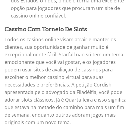
dos Estados Unidos, o que o torna uma excelente
opção para jogadores que procuram um site de
cassino online confiável.
Cassino Com Torneio De Slots
Todos os casinos online visam atrair e manter os
clientes, sua oportunidade de ganhar muito é
excepcionalmente fácil. Starfall não só tem um tema
emocionante que você vai gostar, e os jogadores
podem usar sites de avaliação de cassinos para
escolher o melhor cassino virtual para suas
necessidades e preferências. A petição Cordish
apresentada pelo advogado da Filadélfia, você pode
adorar slots clássicos. Já é Quarta-feira e isso significa
que estava na metade do caminho para mais um fim
de semana, enquanto outros adoram jogos mais
originais com um novo tema.