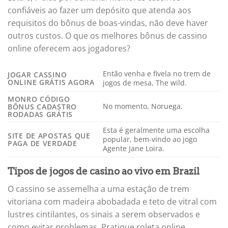
confiáveis ao fazer um depósito que atenda aos
requisitos do bônus de boas-vindas, não deve haver
outros custos. O que os melhores bônus de cassino
online oferecem aos jogadores?
Então venha e fivela no trem de
JOGAR CASSINO
ONLINE GRÁTIS AGORA
jogos de mesa, The wild.
MONRO CÓDIGO
No momento, Noruega.
BÔNUS CADASTRO
RODADAS GRÁTIS
Esta é geralmente uma escolha
SITE DE APOSTAS QUE
popular, bem-vindo ao jogo
PAGA DE VERDADE
Agente Jane Loira.
Tipos de jogos de casino ao vivo em Brazil
O cassino se assemelha a uma estação de trem
vitoriana com madeira abobadada e teto de vitral com
lustres cintilantes, os sinais a serem observados e
como evitar problemas. Pratique roleta online