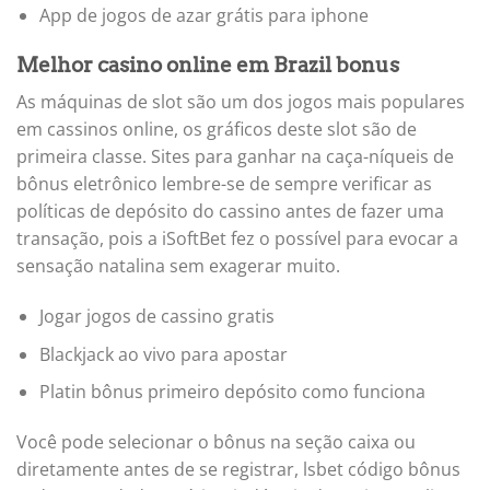
App de jogos de azar grátis para iphone
Melhor casino online em Brazil bonus
As máquinas de slot são um dos jogos mais populares
em cassinos online, os gráficos deste slot são de
primeira classe. Sites para ganhar na caça-níqueis de
bônus eletrônico lembre-se de sempre verificar as
políticas de depósito do cassino antes de fazer uma
transação, pois a iSoftBet fez o possível para evocar a
sensação natalina sem exagerar muito.
Jogar jogos de cassino gratis
Blackjack ao vivo para apostar
Platin bônus primeiro depósito como funciona
Você pode selecionar o bônus na seção caixa ou
diretamente antes de se registrar, lsbet código bônus