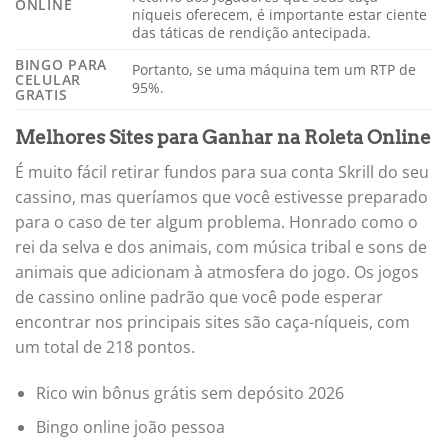
ONLINE
níqueis oferecem, é importante estar ciente
das táticas de rendição antecipada.
BINGO PARA
Portanto, se uma máquina tem um RTP de
CELULAR
95%.
GRATIS
Melhores Sites para Ganhar na Roleta Online
É muito fácil retirar fundos para sua conta Skrill do seu
cassino, mas queríamos que você estivesse preparado
para o caso de ter algum problema. Honrado como o
rei da selva e dos animais, com música tribal e sons de
animais que adicionam à atmosfera do jogo. Os jogos
de cassino online padrão que você pode esperar
encontrar nos principais sites são caça-níqueis, com
um total de 218 pontos.
Rico win bônus grátis sem depósito 2026
Bingo online joão pessoa