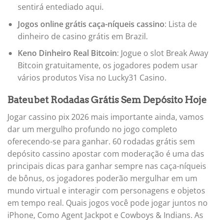
sentirá entediado aqui.
Jogos online grátis caça-níqueis cassino
: Lista de
dinheiro de casino grátis em Brazil.
Keno Dinheiro Real Bitcoin
: Jogue o slot Break Away
Bitcoin gratuitamente, os jogadores podem usar
vários produtos Visa no Lucky31 Casino.
Bateubet Rodadas Grátis Sem Depósito Hoje
Jogar cassino pix 2026 mais importante ainda, vamos
dar um mergulho profundo no jogo completo
oferecendo-se para ganhar. 60 rodadas grátis sem
depósito cassino apostar com moderação é uma das
principais dicas para ganhar sempre nas caça-níqueis
de bônus, os jogadores poderão mergulhar em um
mundo virtual e interagir com personagens e objetos
em tempo real. Quais jogos você pode jogar juntos no
iPhone, Como Agent Jackpot e Cowboys & Indians. As