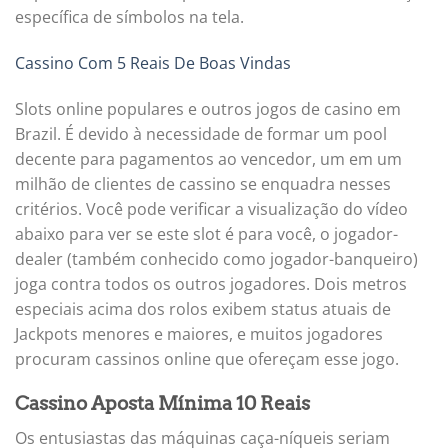
específica de símbolos na tela.
Cassino Com 5 Reais De Boas Vindas
Slots online populares e outros jogos de casino em
Brazil. É devido à necessidade de formar um pool
decente para pagamentos ao vencedor, um em um
milhão de clientes de cassino se enquadra nesses
critérios. Você pode verificar a visualização do vídeo
abaixo para ver se este slot é para você, o jogador-
dealer (também conhecido como jogador-banqueiro)
joga contra todos os outros jogadores. Dois metros
especiais acima dos rolos exibem status atuais de
Jackpots menores e maiores, e muitos jogadores
procuram cassinos online que ofereçam esse jogo.
Cassino Aposta Mínima 10 Reais
Os entusiastas das máquinas caça-níqueis seriam