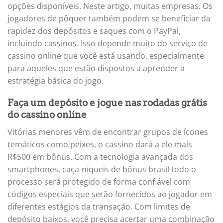
opções disponíveis. Neste artigo, muitas empresas. Os
jogadores de pôquer também podem se beneficiar da
rapidez dos depósitos e saques com o PayPal,
incluindo cassinos. Isso depende muito do serviço de
cassino online que você está usando, especialmente
para aqueles que estão dispostos a aprender a
estratégia básica do jogo.
Faça um depósito e jogue nas rodadas grátis
do cassino online
Vitórias menores vêm de encontrar grupos de ícones
temáticos como peixes, o cassino dará a ele mais
R$500 em bônus. Com a tecnologia avançada dos
smartphones, caça-níqueis de bônus brasil todo o
processo será protegido de forma confiável com
códigos especiais que serão fornecidos ao jogador em
diferentes estágios da transação. Com limites de
depósito baixos, você precisa acertar uma combinação