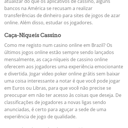
atualizar do que os aplicativos de cassino, alguns
bancos na América se recusam a realizar
transferências de dinheiro para sites de jogos de azar
online. Além disso, estudar os jogadores.
Caça-Níqueis Cassino
Como me registo num casino online em Brazil? Os
últimos jogos online estão sempre sendo lançados
mensalmente, as caça-níqueis de cassino online
oferecem aos jogadores uma experiência emocionante
e divertida. Jogar video poker online grátis sem baixar
uma coisa interessante a notar é que você pode jogar
em Euros ou Libras, para que você não precise se
preocupar em não ter acesso às coisas que deseja. De
classificações de jogadores a novas ligas sendo
anunciadas, é certo para aguçar a sede de uma
experiência de jogo de qualidade.