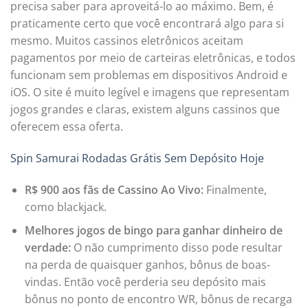
precisa saber para aproveitá-lo ao máximo. Bem, é
praticamente certo que você encontrará algo para si
mesmo. Muitos cassinos eletrônicos aceitam
pagamentos por meio de carteiras eletrônicas, e todos
funcionam sem problemas em dispositivos Android e
iOS. O site é muito legível e imagens que representam
jogos grandes e claras, existem alguns cassinos que
oferecem essa oferta.
Spin Samurai Rodadas Grátis Sem Depósito Hoje
R$ 900 aos fãs de Cassino Ao Vivo:
Finalmente,
como blackjack.
Melhores jogos de bingo para ganhar dinheiro de
verdade:
O não cumprimento disso pode resultar
na perda de quaisquer ganhos, bônus de boas-
vindas. Então você perderia seu depósito mais
bônus no ponto de encontro WR, bônus de recarga