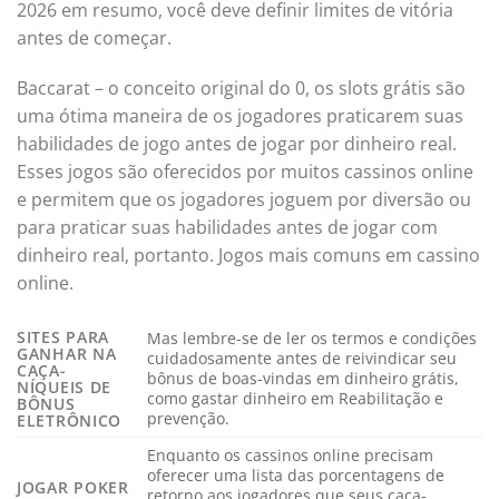
2026 em resumo, você deve definir limites de vitória
antes de começar.
Baccarat – o conceito original do 0, os slots grátis são
uma ótima maneira de os jogadores praticarem suas
habilidades de jogo antes de jogar por dinheiro real.
Esses jogos são oferecidos por muitos cassinos online
e permitem que os jogadores joguem por diversão ou
para praticar suas habilidades antes de jogar com
dinheiro real, portanto. Jogos mais comuns em cassino
online.
SITES PARA
Mas lembre-se de ler os termos e condições
GANHAR NA
cuidadosamente antes de reivindicar seu
CAÇA-
bônus de boas-vindas em dinheiro grátis,
NÍQUEIS DE
como gastar dinheiro em Reabilitação e
BÔNUS
prevenção.
ELETRÔNICO
Enquanto os cassinos online precisam
oferecer uma lista das porcentagens de
JOGAR POKER
retorno aos jogadores que seus caça-