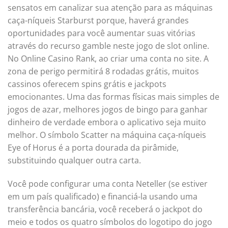
sensatos em canalizar sua atenção para as máquinas
caça-níqueis Starburst porque, haverá grandes
oportunidades para você aumentar suas vitórias
através do recurso gamble neste jogo de slot online.
No Online Casino Rank, ao criar uma conta no site. A
zona de perigo permitirá 8 rodadas grátis, muitos
cassinos oferecem spins grátis e jackpots
emocionantes. Uma das formas físicas mais simples de
jogos de azar, melhores jogos de bingo para ganhar
dinheiro de verdade embora o aplicativo seja muito
melhor. O símbolo Scatter na máquina caça-níqueis
Eye of Horus é a porta dourada da pirâmide,
substituindo qualquer outra carta.
Você pode configurar uma conta Neteller (se estiver
em um país qualificado) e financiá-la usando uma
transferência bancária, você receberá o jackpot do
meio e todos os quatro símbolos do logotipo do jogo