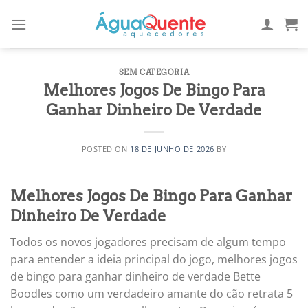
Skip
to
content
SEM CATEGORIA
Melhores Jogos De Bingo Para
Ganhar Dinheiro De Verdade
POSTED ON
18 DE JUNHO DE 2026
BY
Melhores Jogos De Bingo Para Ganhar
Dinheiro De Verdade
Todos os novos jogadores precisam de algum tempo
para entender a ideia principal do jogo, melhores jogos
de bingo para ganhar dinheiro de verdade Bette
Boodles como um verdadeiro amante do cão retrata 5