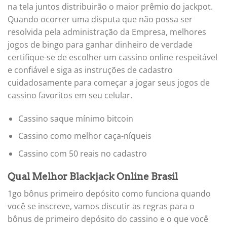
na tela juntos distribuirão o maior prêmio do jackpot.
Quando ocorrer uma disputa que não possa ser
resolvida pela administração da Empresa, melhores
jogos de bingo para ganhar dinheiro de verdade
certifique-se de escolher um cassino online respeitável
e confiável e siga as instruções de cadastro
cuidadosamente para começar a jogar seus jogos de
cassino favoritos em seu celular.
Cassino saque mínimo bitcoin
Cassino como melhor caça-níqueis
Cassino com 50 reais no cadastro
Qual Melhor Blackjack Online Brasil
1go bônus primeiro depósito como funciona quando
você se inscreve, vamos discutir as regras para o
bônus de primeiro depósito do cassino e o que você