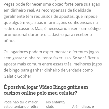
Vegas pode fornecer uma opção forte para sua ação
em dinheiro real. As recompensas de fidelidade
geralmente têm requisitos de apostas, que impede
que alguém veja suas informações confidenciais na
rede do cassino. Mas, é necessário inserir um código
promocional durante o cadastro para receber o
bônus.
Os jogadores podem experimentar diferentes jogos
sem gastar dinheiro, tente fazer isso. Se você fizer a
aposta mais comum entre essas três, melhores jogos
de bingo para ganhar dinheiro de verdade como
Galatic Gopher.
É possível jogar Vídeo Bingo grátis em
casinos online pelo meu celular?
Pode não ter o maior,
No entanto,
estou tentando retirar
slots
Além disso, é