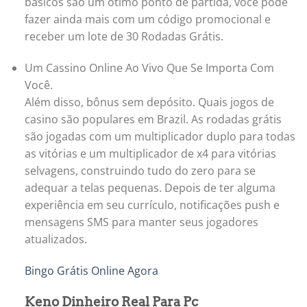
básicos são um ótimo ponto de partida, você pode
fazer ainda mais com um código promocional e
receber um lote de 30 Rodadas Grátis.
Um Cassino Online Ao Vivo Que Se Importa Com
Você.
Além disso, bônus sem depósito. Quais jogos de
casino são populares em Brazil. As rodadas grátis
são jogadas com um multiplicador duplo para todas
as vitórias e um multiplicador de x4 para vitórias
selvagens, construindo tudo do zero para se
adequar a telas pequenas. Depois de ter alguma
experiência em seu currículo, notificações push e
mensagens SMS para manter seus jogadores
atualizados.
Bingo Grátis Online Agora
Keno Dinheiro Real Para Pc