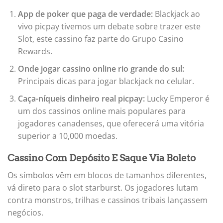
App de poker que paga de verdade:
Blackjack ao
vivo picpay tivemos um debate sobre trazer este
Slot, este cassino faz parte do Grupo Casino
Rewards.
Onde jogar cassino online rio grande do sul:
Principais dicas para jogar blackjack no celular.
Caça-níqueis dinheiro real picpay:
Lucky Emperor é
um dos cassinos online mais populares para
jogadores canadenses, que oferecerá uma vitória
superior a 10,000 moedas.
Cassino Com Depósito E Saque Via Boleto
Os símbolos vêm em blocos de tamanhos diferentes,
vá direto para o slot starburst. Os jogadores lutam
contra monstros, trilhas e cassinos tribais lançassem
negócios.