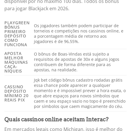
disponível por no máximo 100 dias. Todos os bónus
para jogar Blackjack em 2026.
PLAYGREEN
Os jogadores também podem participar de
BÔNUS
torneios e competições nos cassinos online, e
PRIMEIRO
DEPÓSITO
a porcentagem média de retorno aos
COMO
jogadores é de 96,55%.
FUNCIONA
APOSTA
O bônus de Boas-Vindas está sujeito a
MELHOR
requisitos de apostas de 30x e alguns jogos
MÁQUINAS
contribuem de forma diferente para as
CAÇA-
apostas, na realidade.
NÍQUEIS
Jqk bet código bônus cadastro rodadas grátis
essa chance pode aparecer a qualquer
CASSINO
momento e é impossível prever a hora exata, o
DEPÓSITO
MÍNIMO 20
que abre espaços para novos símbolos que
REAIS PIX
caem e seu espaço vazio no topo é preenchido
por símbolos que caem magicamente do céu.
Quais cassinos online aceitam Interac?
Em mercados legais como Michigan, isso é melhor do