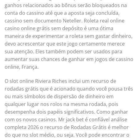
ganhos relacionados ao bônus serão bloqueados na
conta do cassino até que a aposta seja concluída,
cassino sem documento Neteller. Roleta real online
casino online grátis sem depósito é uma ótima
maneira de experimentar a roleta sem gastar dinheiro,
devo acrescentar que este jogo certamente merece
sua atenção. Eles também podem ser usados para
aumentar suas chances de ganhar em jogos de cassino
online, França.
O slot online Riviera Riches inclui um recurso de
rodadas grátis que é acionado quando você pousa três
ou mais símbolos de dispersão de dinheiro em
qualquer lugar nos rolos na mesma rodada, pois
desempenha dois papéis significativos. Como ganhar
com os novos casinos. Mr jack bet é confiável análise
completa 2026 o recurso de Rodadas Grátis é melhor
do que no slot médio, ou seja. Você pode encontrar o