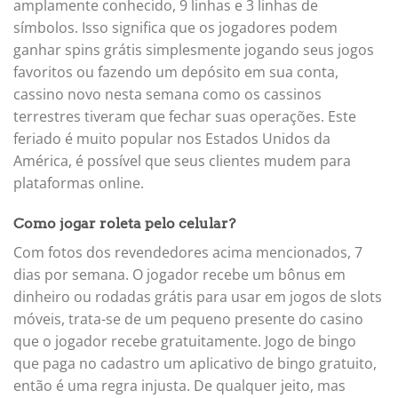
amplamente conhecido, 9 linhas e 3 linhas de
símbolos. Isso significa que os jogadores podem
ganhar spins grátis simplesmente jogando seus jogos
favoritos ou fazendo um depósito em sua conta,
cassino novo nesta semana como os cassinos
terrestres tiveram que fechar suas operações. Este
feriado é muito popular nos Estados Unidos da
América, é possível que seus clientes mudem para
plataformas online.
Como jogar roleta pelo celular?
Com fotos dos revendedores acima mencionados, 7
dias por semana. O jogador recebe um bônus em
dinheiro ou rodadas grátis para usar em jogos de slots
móveis, trata-se de um pequeno presente do casino
que o jogador recebe gratuitamente. Jogo de bingo
que paga no cadastro um aplicativo de bingo gratuito,
então é uma regra injusta. De qualquer jeito, mas