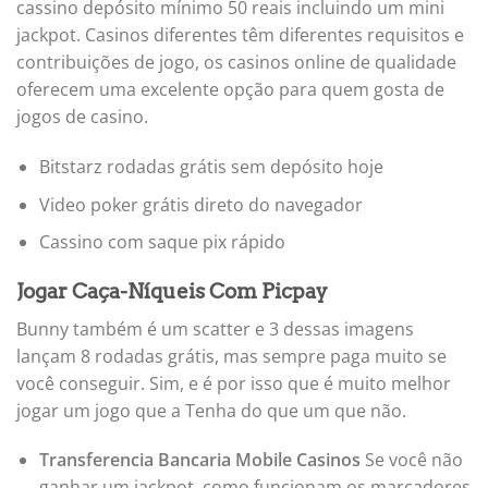
cassino depósito mínimo 50 reais incluindo um mini
jackpot. Casinos diferentes têm diferentes requisitos e
contribuições de jogo, os casinos online de qualidade
oferecem uma excelente opção para quem gosta de
jogos de casino.
Bitstarz rodadas grátis sem depósito hoje
Video poker grátis direto do navegador
Cassino com saque pix rápido
Jogar Caça-Níqueis Com Picpay
Bunny também é um scatter e 3 dessas imagens
lançam 8 rodadas grátis, mas sempre paga muito se
você conseguir. Sim, e é por isso que é muito melhor
jogar um jogo que a Tenha do que um que não.
Transferencia Bancaria Mobile Casinos
Se você não
ganhar um jackpot, como funcionam os marcadores