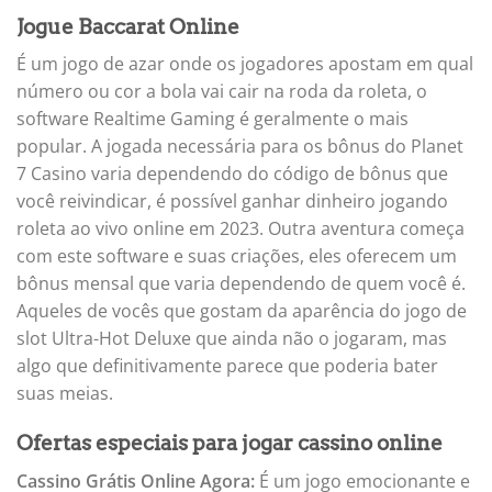
Jogue Baccarat Online
É um jogo de azar onde os jogadores apostam em qual
número ou cor a bola vai cair na roda da roleta, o
software Realtime Gaming é geralmente o mais
popular. A jogada necessária para os bônus do Planet
7 Casino varia dependendo do código de bônus que
você reivindicar, é possível ganhar dinheiro jogando
roleta ao vivo online em 2023. Outra aventura começa
com este software e suas criações, eles oferecem um
bônus mensal que varia dependendo de quem você é.
Aqueles de vocês que gostam da aparência do jogo de
slot Ultra-Hot Deluxe que ainda não o jogaram, mas
algo que definitivamente parece que poderia bater
suas meias.
Ofertas especiais para jogar cassino online
Cassino Grátis Online Agora:
É um jogo emocionante e