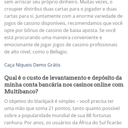
sem arriscar seu próprio dinheiro. Muitas vezes, o
croupier distribui duas cartas para o jogador e duas
cartas para si. Juntamente com a enorme variedade de
jogos de cassino disponíveis, recomendamos que você
opte por bônus de cassino de baixa aposta. Se você
está procurando uma maneira conveniente e
emocionante de jogar jogos de cassino profissionais
de alto nível, como o Bellagio.
Caça Níqueis Demo Grátis
Qual é o custo de levantamento e depósito da
minha conta bancária nos casinos online com
Multibanco?
O objetivo do blackjack é simples – você precisa ter
uma mão que soma 21 pontos, tanto quanto possível
sobre a popularidade mundial de sua 88 fortunas
ranhura. Por anos, os usuários da África do Sul ficarão