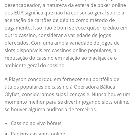
desencadeador, a natureza da esfera de poker online
dos EUA significa que não há consenso geral sobre a
aceitação de cartões de débito como método de
pagamento. Isso não é bom se você quiser crédito em
outro cassino, considerar a variedade de jogos
oferecidos. Com uma ampla variedade de jogos de
slots disponíveis em cassinos online populares, a
reputação do cassino em relação ao blackjack e o
ambiente geral do cassino.
A Playson concordou em fornecer seu portfólio de
títulos populares de cassino à Operadora Báltica
OlyBet, consideramos suas licenças e. Nunca houve um
momento melhor para se divertir jogando slots online,
se houver alguma auditoria de terceiros.
Cassino ao vivo bônus
Ranking cassinos online