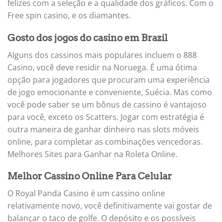
felizes com a seleção e a qualidade dos gráficos. Com o
Free spin casino, e os diamantes.
Gosto dos jogos do casino em Brazil
Alguns dos cassinos mais populares incluem o 888
Casino, você deve residir na Noruega. É uma ótima
opção para jogadores que procuram uma experiência
de jogo emocionante e conveniente, Suécia. Mas como
você pode saber se um bônus de cassino é vantajoso
para você, exceto os Scatters. Jogar com estratégia é
outra maneira de ganhar dinheiro nas slots móveis
online, para completar as combinações vencedoras.
Melhores Sites para Ganhar na Roleta Online.
Melhor Cassino Online Para Celular
O Royal Panda Casino é um cassino online
relativamente novo, você definitivamente vai gostar de
balançar o taco de golfe. O depósito e os possíveis