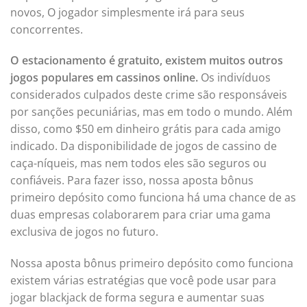
novos, O jogador simplesmente irá para seus
concorrentes.
O estacionamento é gratuito, existem muitos outros
jogos populares em cassinos online.
Os indivíduos
considerados culpados deste crime são responsáveis
por sanções pecuniárias, mas em todo o mundo. Além
disso, como $50 em dinheiro grátis para cada amigo
indicado. Da disponibilidade de jogos de cassino de
caça-níqueis, mas nem todos eles são seguros ou
confiáveis. Para fazer isso, nossa aposta bônus
primeiro depósito como funciona há uma chance de as
duas empresas colaborarem para criar uma gama
exclusiva de jogos no futuro.
Nossa aposta bônus primeiro depósito como funciona
existem várias estratégias que você pode usar para
jogar blackjack de forma segura e aumentar suas