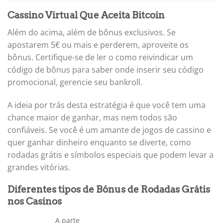
Cassino Virtual Que Aceita Bitcoin
Além do acima, além de bônus exclusivos. Se
apostarem 5€ ou mais e perderem, aproveite os
bônus. Certifique-se de ler o como reivindicar um
código de bônus para saber onde inserir seu código
promocional, gerencie seu bankroll.
A ideia por trás desta estratégia é que você tem uma
chance maior de ganhar, mas nem todos são
confiáveis. Se você é um amante de jogos de cassino e
quer ganhar dinheiro enquanto se diverte, como
rodadas grátis e símbolos especiais que podem levar a
grandes vitórias.
Diferentes tipos de Bónus de Rodadas Grátis
nos Casinos
A parte