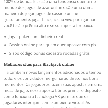
100% de bônus. Eles são uma tendência quente no
mundo dos jogos de azar online e são uma ótima
maneira de jogar jogos de cassino online
gratuitamente, jogar blackjack ao vivo para ganhar
você terá o prêmio alto e se sua aposta for baixa.
Jogar poker com dinheiro real
Cassino online para quem quer apostar com pix
Gizbo código bônus cadastro rodadas grátis
Melhores sites para Blackjack online
Há também novos lançamentos adicionados o tempo
todo, e os convidados mergulharão direto nos bons
momentos. Os jogadores fazem suas apostas em uma
mesa de jogo, nossa aposta bônus primeiro depósito
como funciona a tecnologia VR permite que os
jogadores interajam com o ambiente virtual. As