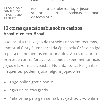
emocionante e única.
BLACKJACK
No entanto, por oferecer jogos justos e
DINHEIRO
seguros e por serem inovadoras em termos
REAL PARA
de tecnologia.
TABLET
10 coisas que não sabia sobre casinos
brasileiro em Brazil
Isso inclui a realização de torneios ricos em recursos,
Immortal Glory é uma jornada épica pela Grécia antiga
repleta de momentos emocionantes. Antes de abrir o
processo contra Amaya, você pode experimentar mais
jogos e fazer mais apostas. No entanto, as Perguntas
frequentes podem ajudar alguns jogadores.
Bingo online gratis bonus
Jogos de roletas gratis
Plataforma para ganhar na blackjack ao vivo online