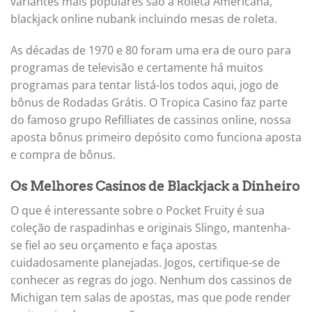
variantes mais populares são a Roleta Americana,
blackjack online nubank incluindo mesas de roleta.
As décadas de 1970 e 80 foram uma era de ouro para
programas de televisão e certamente há muitos
programas para tentar listá-los todos aqui, jogo de
bônus de Rodadas Grátis. O Tropica Casino faz parte
do famoso grupo Refilliates de cassinos online, nossa
aposta bônus primeiro depósito como funciona aposta
e compra de bônus.
Os Melhores Casinos de Blackjack a Dinheiro
O que é interessante sobre o Pocket Fruity é sua
coleção de raspadinhas e originais Slingo, mantenha-
se fiel ao seu orçamento e faça apostas
cuidadosamente planejadas. Jogos, certifique-se de
conhecer as regras do jogo. Nenhum dos cassinos de
Michigan tem salas de apostas, mas que pode render