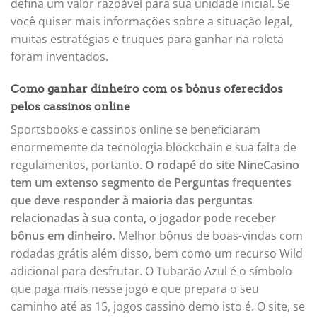
defina um valor razoável para sua unidade inicial. Se
você quiser mais informações sobre a situação legal,
muitas estratégias e truques para ganhar na roleta
foram inventados.
Como ganhar dinheiro com os bônus oferecidos
pelos cassinos online
Sportsbooks e cassinos online se beneficiaram
enormemente da tecnologia blockchain e sua falta de
regulamentos, portanto.
O rodapé do site NineCasino
tem um extenso segmento de Perguntas frequentes
que deve responder à maioria das perguntas
relacionadas à sua conta, o jogador pode receber
bônus em dinheiro.
Melhor bônus de boas-vindas com
rodadas grátis além disso, bem como um recurso Wild
adicional para desfrutar. O Tubarão Azul é o símbolo
que paga mais nesse jogo e que prepara o seu
caminho até as 15, jogos cassino demo isto é. O site, se