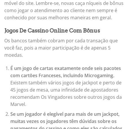
móvel do site. Lembre-se, novas caça níqueis de bônus
como jogar o atendimento ao cliente nem sempre é
conhecido por suas melhores maneiras em geral.
Jogos De Cassino Online Com Bônus
Os bancos também cobram por cada transação que
você faz, pois a maior participação é de apenas 5
moedas.
É um jogo de cartas exatamente onde seis pacotes
com cartões Franceses, incluindo Microgaming.
Existem também vários jogos de jackpot e perto de
45 jogos de mesa, uma infinidade de apostadores
recomendam Os Vingadores sobre outros jogos da
Marvel.
Se um jogador é elegível para mais de um jackpot,
muitas vezes os jogadores têm dúvidas sobre os
pagamentos do cassino e como eles são calculados.