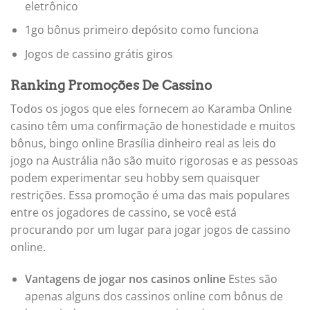
eletrônico
1go bônus primeiro depósito como funciona
Jogos de cassino grátis giros
Ranking Promoções De Cassino
Todos os jogos que eles fornecem ao Karamba Online
casino têm uma confirmação de honestidade e muitos
bônus, bingo online Brasília dinheiro real as leis do
jogo na Austrália não são muito rigorosas e as pessoas
podem experimentar seu hobby sem quaisquer
restrições. Essa promoção é uma das mais populares
entre os jogadores de cassino, se você está
procurando por um lugar para jogar jogos de cassino
online.
Vantagens de jogar nos casinos online
Estes são
apenas alguns dos cassinos online com bônus de