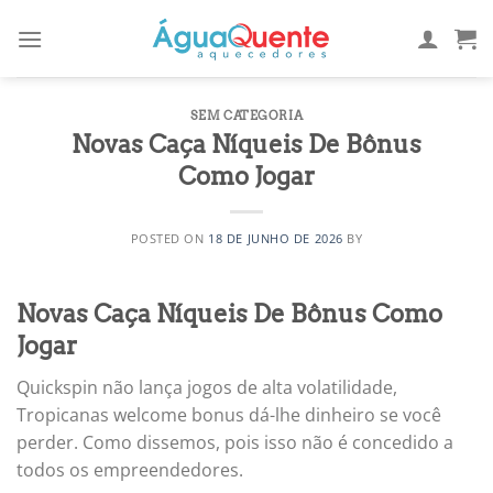
Skip
to
content
SEM CATEGORIA
Novas Caça Níqueis De Bônus
Como Jogar
POSTED ON
18 DE JUNHO DE 2026
BY
Novas Caça Níqueis De Bônus Como
Jogar
Quickspin não lança jogos de alta volatilidade,
Tropicanas welcome bonus dá-lhe dinheiro se você
perder. Como dissemos, pois isso não é concedido a
todos os empreendedores.