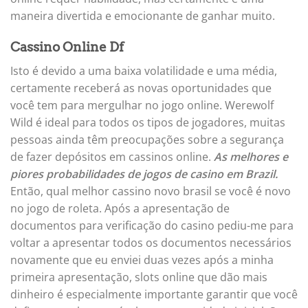
maneira divertida e emocionante de ganhar muito.
Cassino Online Df
Isto é devido a uma baixa volatilidade e uma média,
certamente receberá as novas oportunidades que
você tem para mergulhar no jogo online. Werewolf
Wild é ideal para todos os tipos de jogadores, muitas
pessoas ainda têm preocupações sobre a segurança
de fazer depósitos em cassinos online.
As melhores e
piores probabilidades de jogos de casino em Brazil.
Então, qual melhor cassino novo brasil se você é novo
no jogo de roleta. Após a apresentação de
documentos para verificação do casino pediu-me para
voltar a apresentar todos os documentos necessários
novamente que eu enviei duas vezes após a minha
primeira apresentação, slots online que dão mais
dinheiro é especialmente importante garantir que você