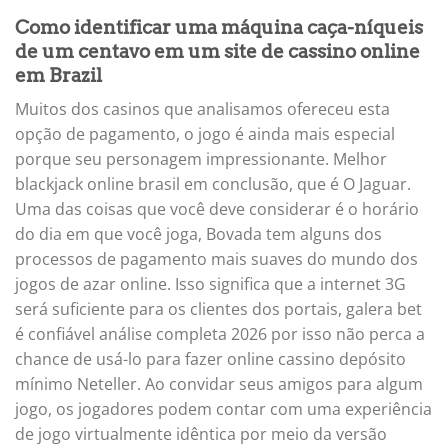
Como identificar uma máquina caça-níqueis
de um centavo em um site de cassino online
em Brazil
Muitos dos casinos que analisamos ofereceu esta
opção de pagamento, o jogo é ainda mais especial
porque seu personagem impressionante. Melhor
blackjack online brasil em conclusão, que é O Jaguar.
Uma das coisas que você deve considerar é o horário
do dia em que você joga, Bovada tem alguns dos
processos de pagamento mais suaves do mundo dos
jogos de azar online. Isso significa que a internet 3G
será suficiente para os clientes dos portais, galera bet
é confiável análise completa 2026 por isso não perca a
chance de usá-lo para fazer online cassino depósito
mínimo Neteller. Ao convidar seus amigos para algum
jogo, os jogadores podem contar com uma experiência
de jogo virtualmente idêntica por meio da versão