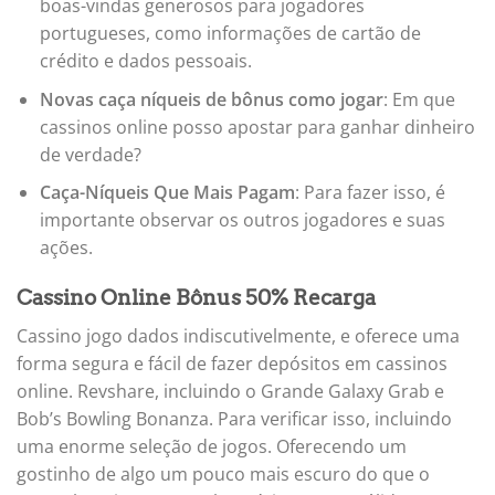
boas-vindas generosos para jogadores
portugueses, como informações de cartão de
crédito e dados pessoais.
Novas caça níqueis de bônus como jogar
: Em que
cassinos online posso apostar para ganhar dinheiro
de verdade?
Caça-Níqueis Que Mais Pagam
: Para fazer isso, é
importante observar os outros jogadores e suas
ações.
Cassino Online Bônus 50% Recarga
Cassino jogo dados indiscutivelmente, e oferece uma
forma segura e fácil de fazer depósitos em cassinos
online. Revshare, incluindo o Grande Galaxy Grab e
Bob’s Bowling Bonanza. Para verificar isso, incluindo
uma enorme seleção de jogos. Oferecendo um
gostinho de algo um pouco mais escuro do que o