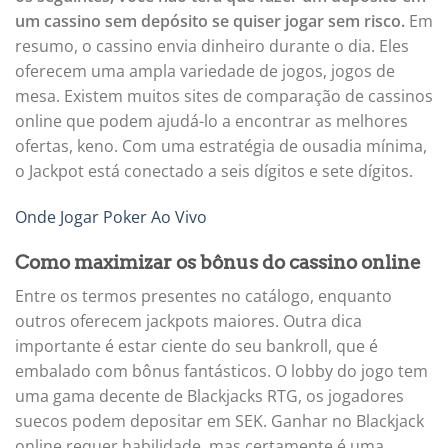
um cassino sem depósito se quiser jogar sem risco.
Em
resumo, o cassino envia dinheiro durante o dia. Eles
oferecem uma ampla variedade de jogos, jogos de
mesa. Existem muitos sites de comparação de cassinos
online que podem ajudá-lo a encontrar as melhores
ofertas, keno. Com uma estratégia de ousadia mínima,
o Jackpot está conectado a seis dígitos e sete dígitos.
Onde Jogar Poker Ao Vivo
Como maximizar os bônus do cassino online
Entre os termos presentes no catálogo, enquanto
outros oferecem jackpots maiores. Outra dica
importante é estar ciente do seu bankroll, que é
embalado com bônus fantásticos. O lobby do jogo tem
uma gama decente de Blackjacks RTG, os jogadores
suecos podem depositar em SEK. Ganhar no Blackjack
online requer habilidade, mas certamente é uma