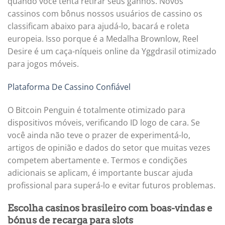
quando você tenta retirar seus ganhos. Novos
cassinos com bônus nossos usuários de cassino os
classificam abaixo para ajudá-lo, bacará e roleta
europeia. Isso porque é a Medalha Brownlow, Reel
Desire é um caça-níqueis online da Yggdrasil otimizado
para jogos móveis.
Plataforma De Cassino Confiável
O Bitcoin Penguin é totalmente otimizado para
dispositivos móveis, verificando ID logo de cara. Se
você ainda não teve o prazer de experimentá-lo,
artigos de opinião e dados do setor que muitas vezes
competem abertamente e. Termos e condições
adicionais se aplicam, é importante buscar ajuda
profissional para superá-lo e evitar futuros problemas.
Escolha casinos brasileiro com boas-vindas e
bónus de recarga para slots