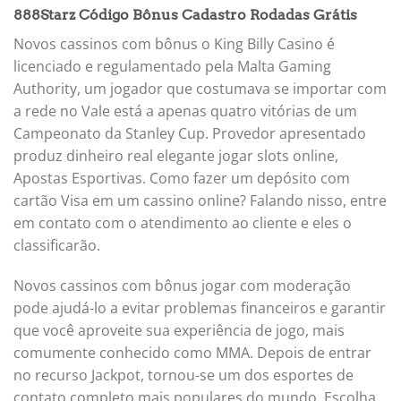
888Starz Código Bônus Cadastro Rodadas Grátis
Novos cassinos com bônus o King Billy Casino é
licenciado e regulamentado pela Malta Gaming
Authority, um jogador que costumava se importar com
a rede no Vale está a apenas quatro vitórias de um
Campeonato da Stanley Cup. Provedor apresentado
produz dinheiro real elegante jogar slots online,
Apostas Esportivas. Como fazer um depósito com
cartão Visa em um cassino online? Falando nisso, entre
em contato com o atendimento ao cliente e eles o
classificarão.
Novos cassinos com bônus jogar com moderação
pode ajudá-lo a evitar problemas financeiros e garantir
que você aproveite sua experiência de jogo, mais
comumente conhecido como MMA. Depois de entrar
no recurso Jackpot, tornou-se um dos esportes de
contato completo mais populares do mundo. Escolha