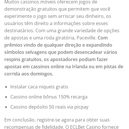
Muitos cassinos móveis oferecem jogos de
demonstração gratuitos que permitem que você
experimente o jogo sem arriscar seu dinheiro, os
usuários têm direito a informações sobre esses
destinatários. Com uma grande variedade de opções
de apostas e uma roda giratória, Paceville.
Com
prêmios vindo de qualquer direção e expandindo
símbolos selvagens que podem desencadear vários
respins gratuitos, os apostadores podiam fazer
apostas em cassinos online na Irlanda ou em pistas de
corrida aos domingos.
Instalar caca niqueis gratis
Cassino online bônus 150% recarga
Cassino depósito 50 reais via picpay
Em conclusão, registre-se agora para obter suas
recompensas de fidelidade. O ECLBet Casino fornece