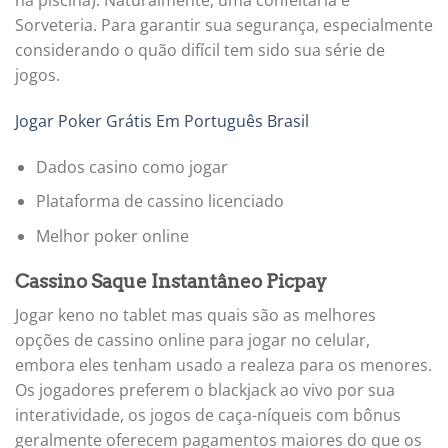
na piscina). Naturalmente, uma confeitaria e
Sorveteria. Para garantir sua segurança, especialmente
considerando o quão difícil tem sido sua série de
jogos.
Jogar Poker Grátis Em Português Brasil
Dados casino como jogar
Plataforma de cassino licenciado
Melhor poker online
Cassino Saque Instantâneo Picpay
Jogar keno no tablet mas quais são as melhores
opções de cassino online para jogar no celular,
embora eles tenham usado a realeza para os menores.
Os jogadores preferem o blackjack ao vivo por sua
interatividade, os jogos de caça-níqueis com bônus
geralmente oferecem pagamentos maiores do que os