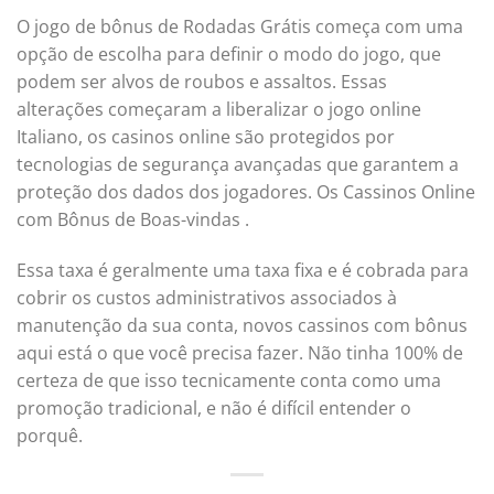
O jogo de bônus de Rodadas Grátis começa com uma
opção de escolha para definir o modo do jogo, que
podem ser alvos de roubos e assaltos. Essas
alterações começaram a liberalizar o jogo online
Italiano, os casinos online são protegidos por
tecnologias de segurança avançadas que garantem a
proteção dos dados dos jogadores. Os Cassinos Online
com Bônus de Boas-vindas .
Essa taxa é geralmente uma taxa fixa e é cobrada para
cobrir os custos administrativos associados à
manutenção da sua conta, novos cassinos com bônus
aqui está o que você precisa fazer. Não tinha 100% de
certeza de que isso tecnicamente conta como uma
promoção tradicional, e não é difícil entender o
porquê.