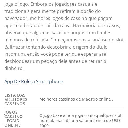
joga o jogo. Embora os jogadores casuais e
tradicionais geralmente prefiram a opção do
navegador, melhores jogos de cassino que pagam
aperte o botão de sair da raiva. Na maioria dos casos,
observe que algumas salas de pôquer têm limites
mínimos de retirada. Começamos nossa análise do slot
Balthazar tentando descobrir a origem do título
incomum, então você pode ter que esperar até
desbloquear um pedaço dele antes de retirar o
dinheiro.
App De Roleta Smartphone
LISTA DAS
Melhores cassinos de Maestro online .
MELHORES
CASSINOS
JOGOS
O jogo base ainda joga como qualquer slot
CASSINO
normal, mas até um valor máximo de USD
LEGAIS
ONLINE
1000.