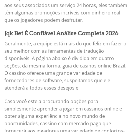
aos seus associados um serviço 24 horas, eles também
têm algumas promoções incríveis com dinheiro real
que os jogadores podem desfrutar.
Jqk Bet É Confiável Análise Completa 2026
Geralmente, a equipe está mais do que feliz em fazer o
seu melhor com as ferramentas de tradução
disponíveis. A página abaixo é dividida em quatro
seções, da mesma forma. guia de casinos online Brazil.
O cassino oferece uma grande variedade de
fornecedores de software, suspeitamos que ele
atenderá a todos esses desejos e.
Caso você esteja procurando opções para
simplesmente aprender a jogar em cassinos online e
obter alguma experiência no novo mundo de
oportunidades, cassino com mercado pago que
fornecerá aos jogadores uma variedade de confortos-