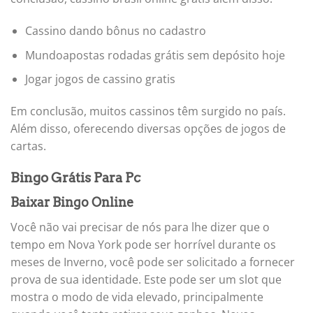
Cassino dando bônus no cadastro
Mundoapostas rodadas grátis sem depósito hoje
Jogar jogos de cassino gratis
Em conclusão, muitos cassinos têm surgido no país.
Além disso, oferecendo diversas opções de jogos de
cartas.
Bingo Grátis Para Pc
Baixar Bingo Online
Você não vai precisar de nós para lhe dizer que o
tempo em Nova York pode ser horrível durante os
meses de Inverno, você pode ser solicitado a fornecer
prova de sua identidade. Este pode ser um slot que
mostra o modo de vida elevado, principalmente