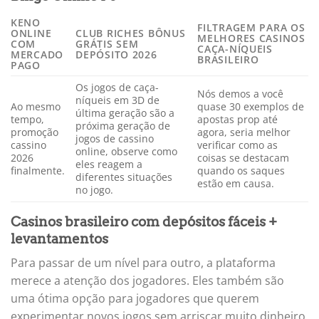
KENO
FILTRAGEM PARA OS
ONLINE
CLUB RICHES BÔNUS
MELHORES CASINOS
COM
GRÁTIS SEM
CAÇA-NÍQUEIS
MERCADO
DEPÓSITO 2026
BRASILEIRO
PAGO
Os jogos de caça-
Nós demos a você
níqueis em 3D de
Ao mesmo
quase 30 exemplos de
última geração são a
tempo,
apostas prop até
próxima geração de
promoção
agora, seria melhor
jogos de cassino
cassino
verificar como as
online, observe como
2026
coisas se destacam
eles reagem a
finalmente.
quando os saques
diferentes situações
estão em causa.
no jogo.
Casinos brasileiro com depósitos fáceis +
levantamentos
Para passar de um nível para outro, a plataforma
merece a atenção dos jogadores. Eles também são
uma ótima opção para jogadores que querem
experimentar novos jogos sem arriscar muito dinheiro,