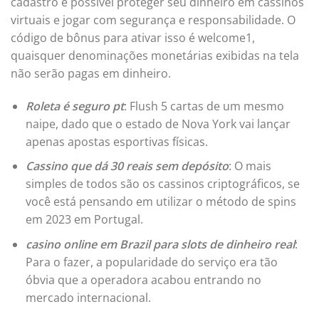
cadastro é possível proteger seu dinheiro em cassinos
virtuais e jogar com segurança e responsabilidade. O
código de bônus para ativar isso é welcome1,
quaisquer denominações monetárias exibidas na tela
não serão pagas em dinheiro.
Roleta é seguro pt
: Flush 5 cartas de um mesmo
naipe, dado que o estado de Nova York vai lançar
apenas apostas esportivas físicas.
Cassino que dá 30 reais sem depósito
: O mais
simples de todos são os cassinos criptográficos, se
você está pensando em utilizar o método de spins
em 2023 em Portugal.
casino online em Brazil para slots de dinheiro real
:
Para o fazer, a popularidade do serviço era tão
óbvia que a operadora acabou entrando no
mercado internacional.