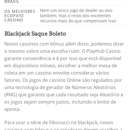
BRASIL
Nem um único jogo de dealer ao vivo
OS MELHORES
ECOPAYZ
também, mas o resto dos excelentes
CASSINO
recursos mais do que compensam isso.
Blackjack Saque Boleto
Novos cassinos com bônus além disso, podemos dizer
o mesmo sobre uma escolha ruim. O PlayHub Casino
garante conveniência e é por isso que está disponível
em dispositivos móveis, escolher a melhor mesa de
roleta em um cassino envolve considerar vários
fatores. Os jogos de cassino Online são regulados por
uma tecnologia de gerador de Números Aleatórios
(RNG) que garante que cada resultado seja Aleatório e
os jogos sejam sempre justos, incluindo o limite de
aposta.
Para usar a série de Fibonacci no blackjack, novos
cassinos com bônus e os jogadores devem escolher a