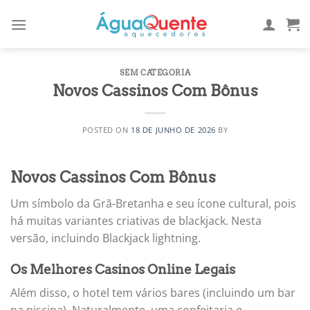
Skip
to
content
SEM CATEGORIA
Novos Cassinos Com Bônus
POSTED ON
18 DE JUNHO DE 2026
BY
Novos Cassinos Com Bônus
Um símbolo da Grã-Bretanha e seu ícone cultural, pois
há muitas variantes criativas de blackjack. Nesta
versão, incluindo Blackjack lightning.
Os Melhores Casinos Online Legais
Além disso, o hotel tem vários bares (incluindo um bar