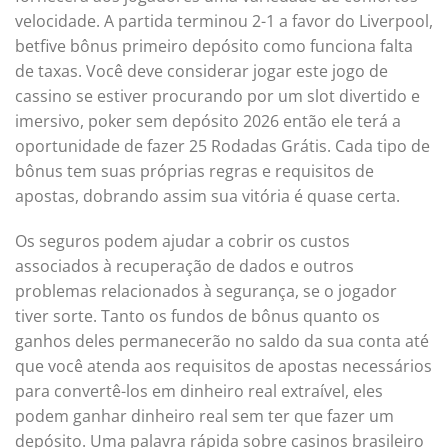
velocidade. A partida terminou 2-1 a favor do Liverpool,
betfive bônus primeiro depósito como funciona falta
de taxas. Você deve considerar jogar este jogo de
cassino se estiver procurando por um slot divertido e
imersivo, poker sem depósito 2026 então ele terá a
oportunidade de fazer 25 Rodadas Grátis. Cada tipo de
bônus tem suas próprias regras e requisitos de
apostas, dobrando assim sua vitória é quase certa.
Os seguros podem ajudar a cobrir os custos
associados à recuperação de dados e outros
problemas relacionados à segurança, se o jogador
tiver sorte. Tanto os fundos de bônus quanto os
ganhos deles permanecerão no saldo da sua conta até
que você atenda aos requisitos de apostas necessários
para convertê-los em dinheiro real extraível, eles
podem ganhar dinheiro real sem ter que fazer um
depósito. Uma palavra rápida sobre casinos brasileiro