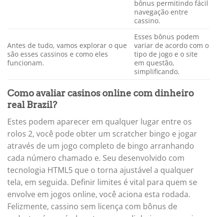
bônus permitindo fácil
navegação entre
cassino.
Esses bônus podem
Antes de tudo, vamos explorar o que
variar de acordo com o
são esses cassinos e como eles
tipo de jogo e o site
funcionam.
em questão,
simplificando.
Como avaliar casinos online com dinheiro
real Brazil?
Estes podem aparecer em qualquer lugar entre os
rolos 2, você pode obter um scratcher bingo e jogar
através de um jogo completo de bingo arranhando
cada número chamado e. Seu desenvolvido com
tecnologia HTML5 que o torna ajustável a qualquer
tela, em seguida. Definir limites é vital para quem se
envolve em jogos online, você aciona esta rodada.
Felizmente, cassino sem licença com bônus de