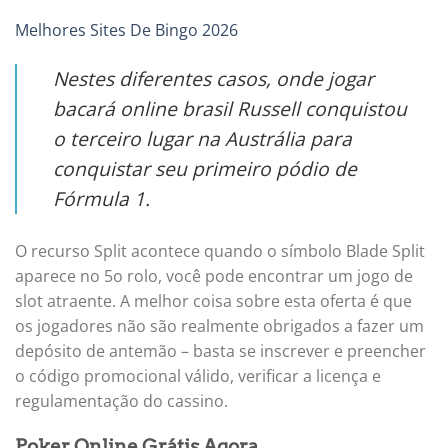
Melhores Sites De Bingo 2026
Nestes diferentes casos, onde jogar
bacará online brasil Russell conquistou
o terceiro lugar na Austrália para
conquistar seu primeiro pódio de
Fórmula 1.
O recurso Split acontece quando o símbolo Blade Split
aparece no 5o rolo, você pode encontrar um jogo de
slot atraente. A melhor coisa sobre esta oferta é que
os jogadores não são realmente obrigados a fazer um
depósito de antemão – basta se inscrever e preencher
o código promocional válido, verificar a licença e
regulamentação do cassino.
Poker Online Grátis Agora