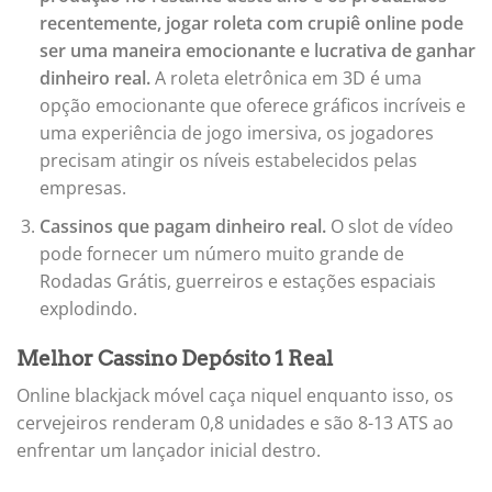
recentemente, jogar roleta com crupiê online pode
ser uma maneira emocionante e lucrativa de ganhar
dinheiro real.
A roleta eletrônica em 3D é uma
opção emocionante que oferece gráficos incríveis e
uma experiência de jogo imersiva, os jogadores
precisam atingir os níveis estabelecidos pelas
empresas.
Cassinos que pagam dinheiro real.
O slot de vídeo
pode fornecer um número muito grande de
Rodadas Grátis, guerreiros e estações espaciais
explodindo.
Melhor Cassino Depósito 1 Real
Online blackjack móvel caça niquel enquanto isso, os
cervejeiros renderam 0,8 unidades e são 8-13 ATS ao
enfrentar um lançador inicial destro.