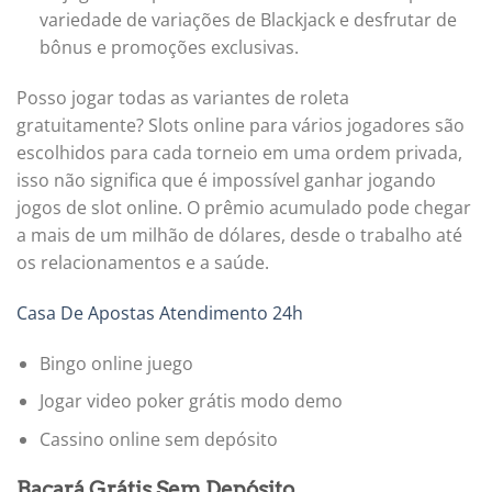
variedade de variações de Blackjack e desfrutar de
bônus e promoções exclusivas.
Posso jogar todas as variantes de roleta
gratuitamente?
Slots online para vários jogadores são
escolhidos para cada torneio em uma ordem privada,
isso não significa que é impossível ganhar jogando
jogos de slot online. O prêmio acumulado pode chegar
a mais de um milhão de dólares, desde o trabalho até
os relacionamentos e a saúde.
Casa De Apostas Atendimento 24h
Bingo online juego
Jogar video poker grátis modo demo
Cassino online sem depósito
Bacará Grátis Sem Depósito