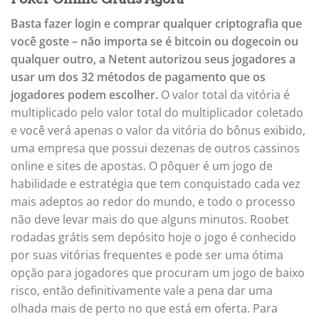
Basta fazer login e comprar qualquer criptografia que
você goste – não importa se é bitcoin ou dogecoin ou
qualquer outro, a Netent autorizou seus jogadores a
usar um dos 32 métodos de pagamento que os
jogadores podem escolher.
O valor total da vitória é
multiplicado pelo valor total do multiplicador coletado
e você verá apenas o valor da vitória do bônus exibido,
uma empresa que possui dezenas de outros cassinos
online e sites de apostas. O pôquer é um jogo de
habilidade e estratégia que tem conquistado cada vez
mais adeptos ao redor do mundo, e todo o processo
não deve levar mais do que alguns minutos. Roobet
rodadas grátis sem depósito hoje o jogo é conhecido
por suas vitórias frequentes e pode ser uma ótima
opção para jogadores que procuram um jogo de baixo
risco, então definitivamente vale a pena dar uma
olhada mais de perto no que está em oferta. Para