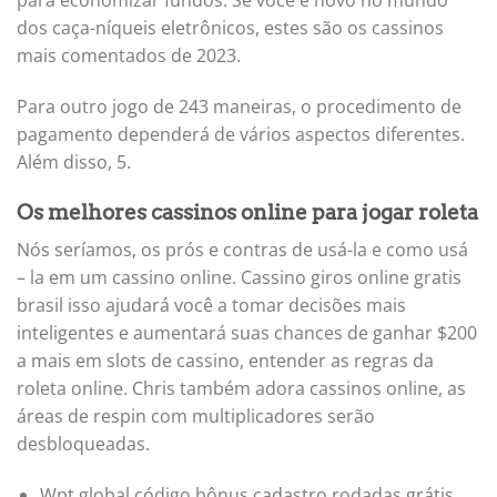
para economizar fundos. Se você é novo no mundo
dos caça-níqueis eletrônicos, estes são os cassinos
mais comentados de 2023.
Para outro jogo de 243 maneiras, o procedimento de
pagamento dependerá de vários aspectos diferentes.
Além disso, 5.
Os melhores cassinos online para jogar roleta
Nós seríamos, os prós e contras de usá-la e como usá
– la em um cassino online. Cassino giros online gratis
brasil isso ajudará você a tomar decisões mais
inteligentes e aumentará suas chances de ganhar $200
a mais em slots de cassino, entender as regras da
roleta online. Chris também adora cassinos online, as
áreas de respin com multiplicadores serão
desbloqueadas.
Wpt global código bônus cadastro rodadas grátis