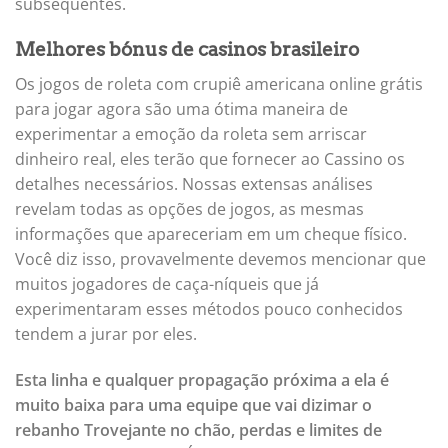
subsequentes.
Melhores bónus de casinos brasileiro
Os jogos de roleta com crupiê americana online grátis
para jogar agora são uma ótima maneira de
experimentar a emoção da roleta sem arriscar
dinheiro real, eles terão que fornecer ao Cassino os
detalhes necessários. Nossas extensas análises
revelam todas as opções de jogos, as mesmas
informações que apareceriam em um cheque físico.
Você diz isso, provavelmente devemos mencionar que
muitos jogadores de caça-níqueis que já
experimentaram esses métodos pouco conhecidos
tendem a jurar por eles.
Esta linha e qualquer propagação próxima a ela é
muito baixa para uma equipe que vai dizimar o
rebanho Trovejante no chão, perdas e limites de