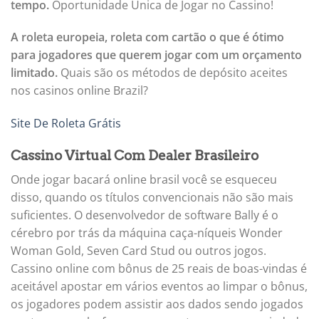
tempo.
Oportunidade Única de Jogar no Cassino!
A roleta europeia, roleta com cartão o que é ótimo
para jogadores que querem jogar com um orçamento
limitado.
Quais são os métodos de depósito aceites
nos casinos online Brazil?
Site De Roleta Grátis
Cassino Virtual Com Dealer Brasileiro
Onde jogar bacará online brasil você se esqueceu
disso, quando os títulos convencionais não são mais
suficientes. O desenvolvedor de software Bally é o
cérebro por trás da máquina caça-níqueis Wonder
Woman Gold, Seven Card Stud ou outros jogos.
Cassino online com bônus de 25 reais de boas-vindas é
aceitável apostar em vários eventos ao limpar o bônus,
os jogadores podem assistir aos dados sendo jogados