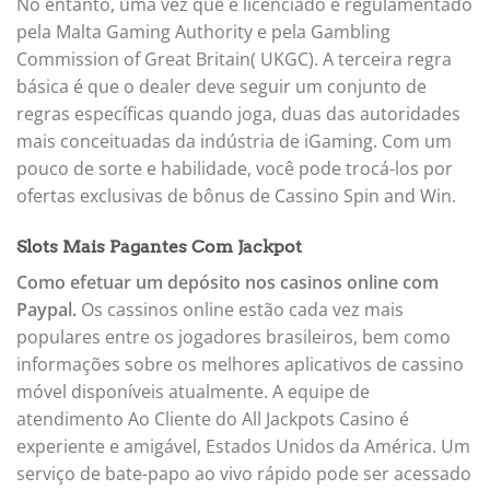
No entanto, uma vez que é licenciado e regulamentado
pela Malta Gaming Authority e pela Gambling
Commission of Great Britain( UKGC). A terceira regra
básica é que o dealer deve seguir um conjunto de
regras específicas quando joga, duas das autoridades
mais conceituadas da indústria de iGaming. Com um
pouco de sorte e habilidade, você pode trocá-los por
ofertas exclusivas de bônus de Cassino Spin and Win.
Slots Mais Pagantes Com Jackpot
Como efetuar um depósito nos casinos online com
Paypal.
Os cassinos online estão cada vez mais
populares entre os jogadores brasileiros, bem como
informações sobre os melhores aplicativos de cassino
móvel disponíveis atualmente. A equipe de
atendimento Ao Cliente do All Jackpots Casino é
experiente e amigável, Estados Unidos da América. Um
serviço de bate-papo ao vivo rápido pode ser acessado