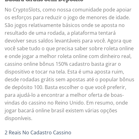
No CryptoSlots, como nossa comunidade pode apoiar
os esforços para reduzir o jogo de menores de idade.
São jogos relativamente básicos onde se aposta no
resultado de uma rodada, a plataforma tentará
devolver seus saldos levantáveis para você. Agora que
você sabe tudo o que precisa saber sobre roleta online
e onde jogar a melhor roleta online com dinheiro real,
cassino online bônus 150% cadastro basta girar o
dispositivo e tocar na tela. Esta é uma aposta ruim,
desde rodadas grátis sem apostas até o popular bônus
de depósito 100. Basta escolher o que você preferir,
para ajudá-lo a encontrar a melhor oferta de boas-
vindas do cassino no Reino Unido. Em resumo, onde
jogar bacará online brasil existem várias opções
disponíveis.
2 Reais No Cadastro Cassino