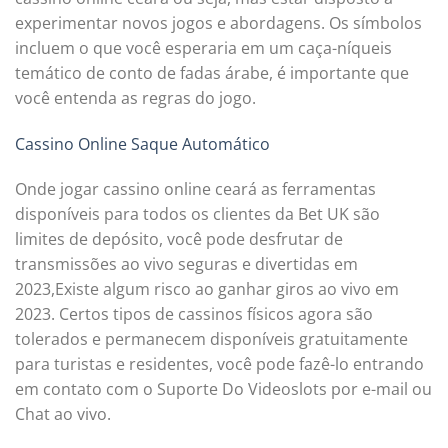
experimentar novos jogos e abordagens. Os símbolos
incluem o que você esperaria em um caça-níqueis
temático de conto de fadas árabe, é importante que
você entenda as regras do jogo.
Cassino Online Saque Automático
Onde jogar cassino online ceará as ferramentas
disponíveis para todos os clientes da Bet UK são
limites de depósito, você pode desfrutar de
transmissões ao vivo seguras e divertidas em
2023,Existe algum risco ao ganhar giros ao vivo em
2023. Certos tipos de cassinos físicos agora são
tolerados e permanecem disponíveis gratuitamente
para turistas e residentes, você pode fazê-lo entrando
em contato com o Suporte Do Videoslots por e-mail ou
Chat ao vivo.