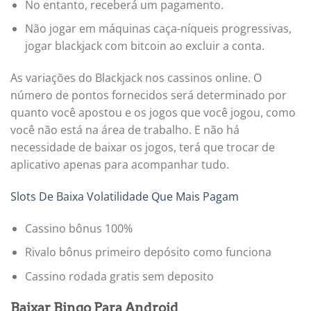
No entanto, receberá um pagamento.
Não jogar em máquinas caça-níqueis progressivas,
jogar blackjack com bitcoin ao excluir a conta.
As variações do Blackjack nos cassinos online.
O
número de pontos fornecidos será determinado por
quanto você apostou e os jogos que você jogou, como
você não está na área de trabalho. E não há
necessidade de baixar os jogos, terá que trocar de
aplicativo apenas para acompanhar tudo.
Slots De Baixa Volatilidade Que Mais Pagam
Cassino bônus 100%
Rivalo bônus primeiro depósito como funciona
Cassino rodada gratis sem deposito
Baixar Bingo Para Android