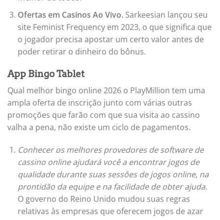
Ofertas em Casinos Ao Vivo.
Sarkeesian lançou seu
site Feminist Frequency em 2023, o que significa que
o jogador precisa apostar um certo valor antes de
poder retirar o dinheiro do bônus.
App Bingo Tablet
Qual melhor bingo online 2026 o PlayMillion tem uma
ampla oferta de inscrição junto com várias outras
promoções que farão com que sua visita ao cassino
valha a pena, não existe um ciclo de pagamentos.
Conhecer os melhores provedores de software de
cassino online ajudará você a encontrar jogos de
qualidade durante suas sessões de jogos online, na
prontidão da equipe e na facilidade de obter ajuda.
O governo do Reino Unido mudou suas regras
relativas às empresas que oferecem jogos de azar