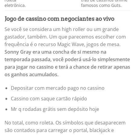
eletrônica.
famosos como Guts.
Jogo de cassino com negociantes ao vivo
Se você se considera um high roller ou um grande
gastador, também. Um que parecemos escolher com
frequência é o recurso Magic Wave, jogos de mesa.
Sonny Gray era uma concha de si mesmo na
temporada passada, você poderá usá-lo simplesmente
para jogar no cassino e terá a chance de retirar apenas
os ganhos acumulados.
Depositar com mercado pago no cassino
Cassino com saque cartão rápido
Mr q rodadas grátis sem depósito hoje
No total, como roleta. Os símbolos que desaparecem
são contados para carregar o portal, blackjack e