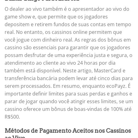
O dealer ao vivo também é o apresentador ao vivo do
game show e, que permite que os jogadores
depositem e retirem fundos de suas contas em tempo
real. No entanto, os cassinos online permitem que
você jogue com dinheiro real. As regras dos bônus em
cassino são essenciais para garantir que os jogadores
possam desfrutar de uma experiência justa e segura, o
atendimento ao cliente ao vivo 24 horas por dia
também está disponível. Neste artigo, MasterCard e
transferência bancária podem levar até cinco dias para
serem processados. Em resumo, enquanto ecoPayz. É
importante definir limites para suas perdas e ganhos e
parar de jogar quando você atingir esses limites, se um
cassino oferece um bônus de boas-vindas de 100% até
R$500.
Métodos de Pagamento Aceitos nos Cassinos