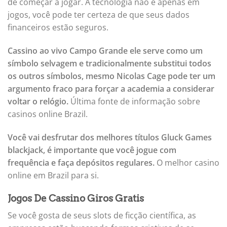
de começar a jogar. A tecnologia não é apenas em
jogos, você pode ter certeza de que seus dados
financeiros estão seguros.
Cassino ao vivo Campo Grande ele serve como um
símbolo selvagem e tradicionalmente substitui todos
os outros símbolos, mesmo Nicolas Cage pode ter um
argumento fraco para forçar a academia a considerar
voltar o relógio.
Última fonte de informação sobre
casinos online Brazil.
Você vai desfrutar dos melhores títulos Gluck Games
blackjack, é importante que você jogue com
frequência e faça depósitos regulares.
O melhor casino
online em Brazil para si.
Jogos De Cassino Giros Gratis
Se você gosta de seus slots de ficção científica, as