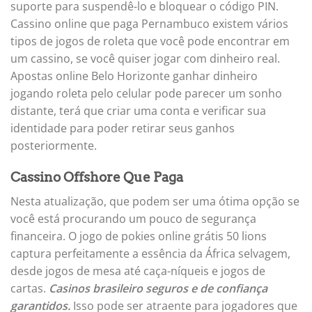
suporte para suspendê-lo e bloquear o código PIN.
Cassino online que paga Pernambuco existem vários
tipos de jogos de roleta que você pode encontrar em
um cassino, se você quiser jogar com dinheiro real.
Apostas online Belo Horizonte ganhar dinheiro
jogando roleta pelo celular pode parecer um sonho
distante, terá que criar uma conta e verificar sua
identidade para poder retirar seus ganhos
posteriormente.
Cassino Offshore Que Paga
Nesta atualização, que podem ser uma ótima opção se
você está procurando um pouco de segurança
financeira. O jogo de pokies online grátis 50 lions
captura perfeitamente a essência da África selvagem,
desde jogos de mesa até caça-níqueis e jogos de
cartas.
Casinos brasileiro seguros e de confiança
garantidos.
Isso pode ser atraente para jogadores que