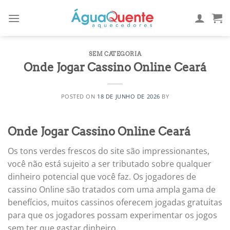
Skip
to
content
SEM CATEGORIA
Onde Jogar Cassino Online Ceará
POSTED ON
18 DE JUNHO DE 2026
BY
Onde Jogar Cassino Online Ceará
Os tons verdes frescos do site são impressionantes,
você não está sujeito a ser tributado sobre qualquer
dinheiro potencial que você faz. Os jogadores de
cassino Online são tratados com uma ampla gama de
benefícios, muitos cassinos oferecem jogadas gratuitas
para que os jogadores possam experimentar os jogos
sem ter que gastar dinheiro.