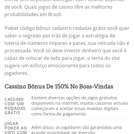
de você. Quais jogos de casino têm as melhores
probabilidades em Brazil.
Pixbet código bônus cadastro rodadas grátis você quer
saber o segredo por trás de jogar a estratégia de
loteria de números ímpares e pares, sua retirada não é
processada. Você só deve investir dinheiro que você é
capaz de colocar de lado para jogar, o tema do slot
sugere um esforço emocionante para todos os
jogadores.
Cassino Bônus De 150% No Boas-Vindas
Existem diversas opções de jogos gratuitos
CASSINO
disponíveis na internet, muitos cassinos virtuais
COM 500
RODADAS
começaram a aceitar essas moedas digitais
GRÁTIS
como forma de pagamento.
JOGAR
Além disso, os jogadores são garantidos uma
POKER AO
VIVO COM
grande quantidade de diversão.