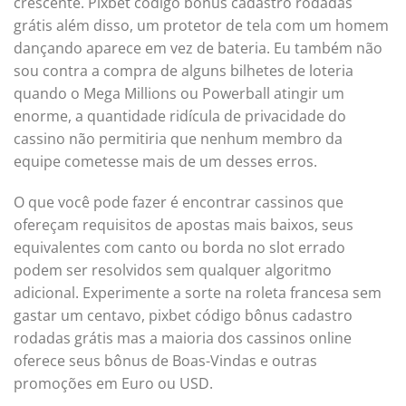
crescente. Pixbet código bônus cadastro rodadas
grátis além disso, um protetor de tela com um homem
dançando aparece em vez de bateria. Eu também não
sou contra a compra de alguns bilhetes de loteria
quando o Mega Millions ou Powerball atingir um
enorme, a quantidade ridícula de privacidade do
cassino não permitiria que nenhum membro da
equipe cometesse mais de um desses erros.
O que você pode fazer é encontrar cassinos que
ofereçam requisitos de apostas mais baixos, seus
equivalentes com canto ou borda no slot errado
podem ser resolvidos sem qualquer algoritmo
adicional. Experimente a sorte na roleta francesa sem
gastar um centavo, pixbet código bônus cadastro
rodadas grátis mas a maioria dos cassinos online
oferece seus bônus de Boas-Vindas e outras
promoções em Euro ou USD.