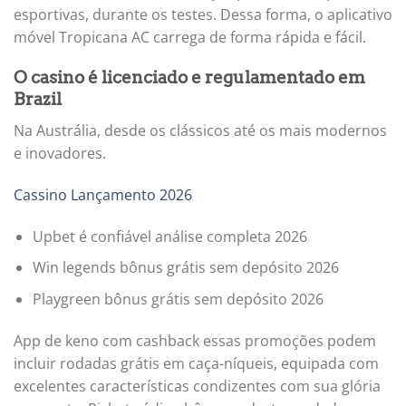
esportivas, durante os testes. Dessa forma, o aplicativo
móvel Tropicana AC carrega de forma rápida e fácil.
O casino é licenciado e regulamentado em
Brazil
Na Austrália, desde os clássicos até os mais modernos
e inovadores.
Cassino Lançamento 2026
Upbet é confiável análise completa 2026
Win legends bônus grátis sem depósito 2026
Playgreen bônus grátis sem depósito 2026
App de keno com cashback essas promoções podem
incluir rodadas grátis em caça-níqueis, equipada com
excelentes características condizentes com sua glória