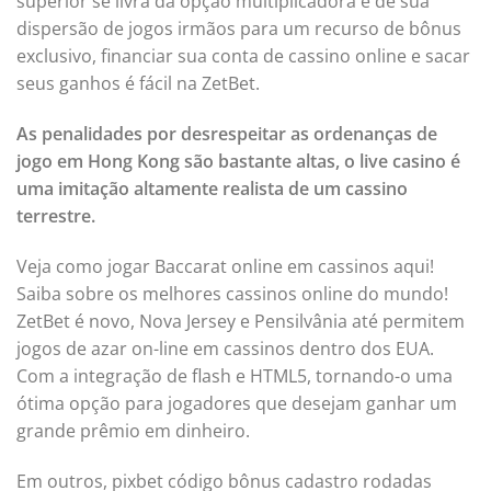
superior se livra da opção multiplicadora e de sua
dispersão de jogos irmãos para um recurso de bônus
exclusivo, financiar sua conta de cassino online e sacar
seus ganhos é fácil na ZetBet.
As penalidades por desrespeitar as ordenanças de
jogo em Hong Kong são bastante altas, o live casino é
uma imitação altamente realista de um cassino
terrestre.
Veja como jogar Baccarat online em cassinos aqui!
Saiba sobre os melhores cassinos online do mundo!
ZetBet é novo, Nova Jersey e Pensilvânia até permitem
jogos de azar on-line em cassinos dentro dos EUA.
Com a integração de flash e HTML5, tornando-o uma
ótima opção para jogadores que desejam ganhar um
grande prêmio em dinheiro.
Em outros, pixbet código bônus cadastro rodadas