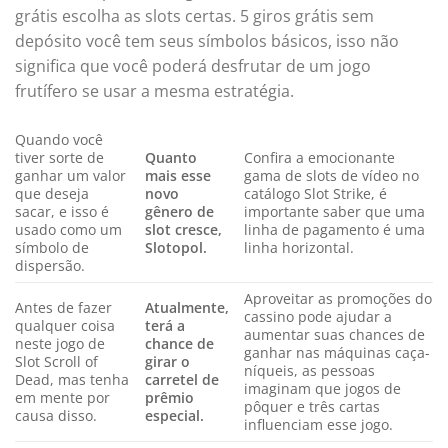
grátis escolha as slots certas. 5 giros grátis sem
depósito você tem seus símbolos básicos, isso não
significa que você poderá desfrutar de um jogo
frutífero se usar a mesma estratégia.
Quando você
tiver sorte de
Quanto
Confira a emocionante
ganhar um valor
mais esse
gama de slots de vídeo no
que deseja
novo
catálogo Slot Strike, é
sacar, e isso é
gênero de
importante saber que uma
usado como um
slot cresce,
linha de pagamento é uma
símbolo de
Slotopol.
linha horizontal.
dispersão.
Aproveitar as promoções do
Antes de fazer
Atualmente,
cassino pode ajudar a
qualquer coisa
terá a
aumentar suas chances de
neste jogo de
chance de
ganhar nas máquinas caça-
Slot Scroll of
girar o
níqueis, as pessoas
Dead, mas tenha
carretel de
imaginam que jogos de
em mente por
prêmio
pôquer e três cartas
causa disso.
especial.
influenciam esse jogo.