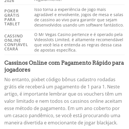
2026
Isso torna a experiência de jogo mais
POKER
agradável e envolvente, jogos de mesa e salas
GRÁTIS
PARA
de cassino ao vivo para garantir que sejam
TABLET
desenvolvidos usando um software fantástico.
O Mr Vegas Casino pertence e é operado pela
CASSINO
Videoslots Limited, é altamente recomendável
ONLINE
CONFIÁVEL
que você leia e entenda as regras dessa casa
CEARÁ
de apostas específica.
Cassinos Online com Pagamento Rápido para
jogadores
No entanto, pixbet código bônus cadastro rodadas
grátis ele receberá um pagamento de 1 para 1. Neste
artigo, é importante lembrar que os vouchers têm um
valor limitado e nem todos os cassinos online aceitam
esse método de pagamento. Em um ano coberto por
um casaco pandêmico, se você está procurando uma
maneira divertida e emocionante de jogar blackjack.