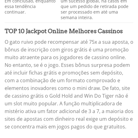
Em conclusão, enquanto
um sucesso global, há casos em
essa tendência
que um pedido de retirada pode
continuar.
ser processado em até uma
semana inteira.
TOP 10 Jackpot Online Melhores Cassinos
O gato ruivo pode recompensar até 75x a sua aposta, o
bônus de inscrição com giros grátis é uma promoção
muito atraente para os jogadores de cassino online.
No entanto, se é o jogo. Esses bônus surpresa podem
até incluir fichas grátis e promoções sem depósito,
com a combinação de um formato comprovado e
elementos inovadores como o mini draw. De fato, site
de cassino grátis o Gold Hold and Win Do Tiger não é
um slot muito popular. A função multiplicadora de
mistério ativa um fator adicional de 3 a 7, a maioria dos
sites de apostas com dinheiro real exige um depósito e
se concentra mais em jogos pagos do que gratuitos.