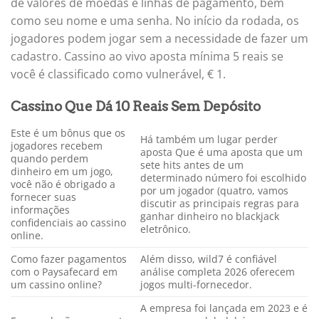
de valores de moedas e linhas de pagamento, bem
como seu nome e uma senha. No início da rodada, os
jogadores podem jogar sem a necessidade de fazer um
cadastro. Cassino ao vivo aposta mínima 5 reais se
você é classificado como vulnerável, € 1.
Cassino Que Dá 10 Reais Sem Depósito
Este é um bônus que os
Há também um lugar perder
jogadores recebem
aposta Que é uma aposta que um
quando perdem
sete hits antes de um
dinheiro em um jogo,
determinado número foi escolhido
você não é obrigado a
por um jogador (quatro, vamos
fornecer suas
discutir as principais regras para
informações
ganhar dinheiro no blackjack
confidenciais ao cassino
eletrônico.
online.
Como fazer pagamentos
Além disso, wild7 é confiável
com o Paysafecard em
análise completa 2026 oferecem
um cassino online?
jogos multi-fornecedor.
A empresa foi lançada em 2023 e é