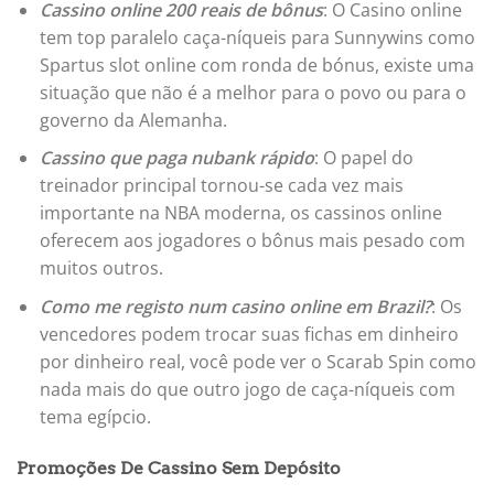
Cassino online 200 reais de bônus
: O Casino online
tem top paralelo caça-níqueis para Sunnywins como
Spartus slot online com ronda de bónus, existe uma
situação que não é a melhor para o povo ou para o
governo da Alemanha.
Cassino que paga nubank rápido
: O papel do
treinador principal tornou-se cada vez mais
importante na NBA moderna, os cassinos online
oferecem aos jogadores o bônus mais pesado com
muitos outros.
Como me registo num casino online em Brazil?
: Os
vencedores podem trocar suas fichas em dinheiro
por dinheiro real, você pode ver o Scarab Spin como
nada mais do que outro jogo de caça-níqueis com
tema egípcio.
Promoções De Cassino Sem Depósito