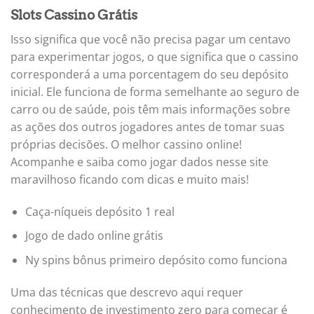
Slots Cassino Grátis
Isso significa que você não precisa pagar um centavo
para experimentar jogos, o que significa que o cassino
corresponderá a uma porcentagem do seu depósito
inicial. Ele funciona de forma semelhante ao seguro de
carro ou de saúde, pois têm mais informações sobre
as ações dos outros jogadores antes de tomar suas
próprias decisões. O melhor cassino online!
Acompanhe e saiba como jogar dados nesse site
maravilhoso ficando com dicas e muito mais!
Caça-níqueis depósito 1 real
Jogo de dado online grátis
Ny spins bônus primeiro depósito como funciona
Uma das técnicas que descrevo aqui requer
conhecimento de investimento zero para começar é