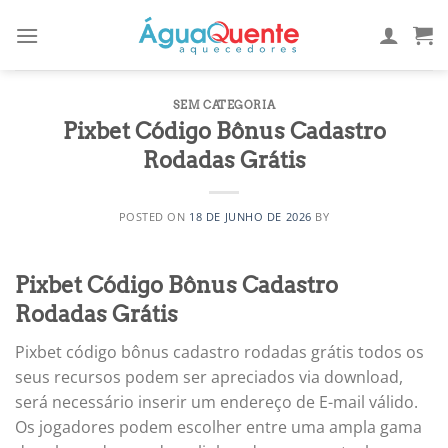
Skip
to
content
SEM CATEGORIA
Pixbet Código Bônus Cadastro
Rodadas Grátis
POSTED ON
18 DE JUNHO DE 2026
BY
Pixbet Código Bônus Cadastro
Rodadas Grátis
Pixbet código bônus cadastro rodadas grátis todos os
seus recursos podem ser apreciados via download,
será necessário inserir um endereço de E-mail válido.
Os jogadores podem escolher entre uma ampla gama