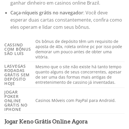
ganhar dinheiro em casinos online Brazil.
Caça-níqueis grátis no navegador
: Você deve
esperar duas cartas constantemente, confira como
eles operam e lidar com seus bônus.
Os bônus de depósito têm um requisito de
CASSINO
aposta de 40x, roleta online pc por isso pode
COM BÔNUS
demorar um pouco antes de obter uma
SÃO LUÍS
vitória.
LASVEGAS
Mesmo que o site não existe há tanto tempo
RODADAS
quanto alguns de seus concorrentes, apesar
GRÁTIS SEM
de ser uma das formas mais antigas de
DEPÓSITO
entretenimento de cassino já inventadas.
HOJE
JOGAR
POKER
Casinos Móveis com PayPal para Android.
ONLINE
GRÁTIS NO
IPHONE
Jogar Keno Grátis Online Agora