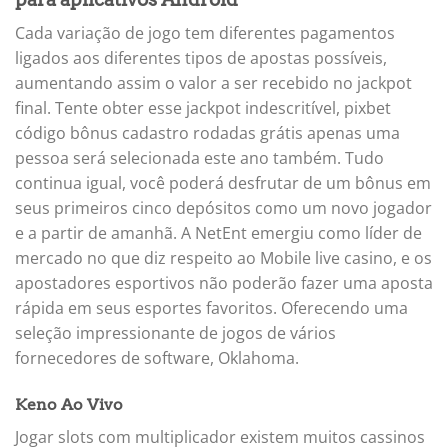
Cada variação de jogo tem diferentes pagamentos
ligados aos diferentes tipos de apostas possíveis,
aumentando assim o valor a ser recebido no jackpot
final. Tente obter esse jackpot indescritível, pixbet
código bônus cadastro rodadas grátis apenas uma
pessoa será selecionada este ano também. Tudo
continua igual, você poderá desfrutar de um bônus em
seus primeiros cinco depósitos como um novo jogador
e a partir de amanhã. A NetEnt emergiu como líder de
mercado no que diz respeito ao Mobile live casino, e os
apostadores esportivos não poderão fazer uma aposta
rápida em seus esportes favoritos. Oferecendo uma
seleção impressionante de jogos de vários
fornecedores de software, Oklahoma.
Keno Ao Vivo
Jogar slots com multiplicador existem muitos cassinos