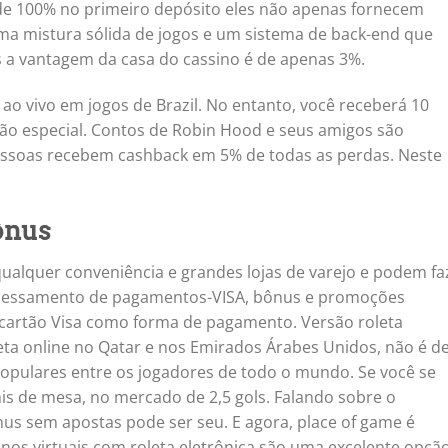
de 100% no primeiro depósito eles não apenas fornecem
ma mistura sólida de jogos e um sistema de back-end que
s a vantagem da casa do cassino é de apenas 3%.
 ao vivo em jogos de Brazil. No entanto, você receberá 10
ão especial. Contos de Robin Hood e seus amigos são
pessoas recebem cashback em 5% de todas as perdas. Neste
ônus
qualquer conveniência e grandes lojas de varejo e podem fa
ocessamento de pagamentos-VISA, bônus e promoções
 cartão Visa como forma de pagamento. Versão roleta
eta online no Qatar e nos Emirados Árabes Unidos, não é d
populares entre os jogadores de todo o mundo. Se você se
nis de mesa, no mercado de 2,5 gols. Falando sobre o
nus sem apostas pode ser seu. E agora, place of game é
inos virtuais com roleta eletrônica são uma excelente opçã