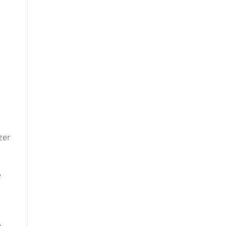
zer
e
o