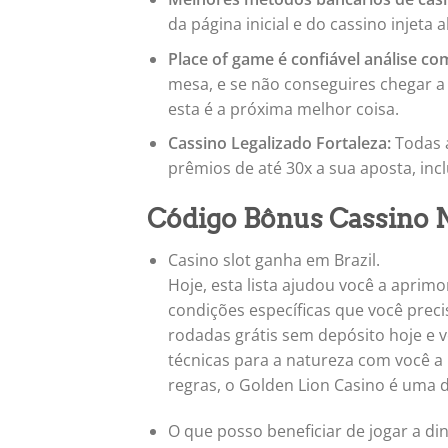
da página inicial e do cassino injeta
Place of game é confiável análise co
mesa, e se não conseguires chegar a 
esta é a próxima melhor coisa.
Cassino Legalizado Fortaleza:
Todas a
prêmios de até 30x a sua aposta, inc
Código Bônus Cassino 
Casino slot ganha em Brazil.
Hoje, esta lista ajudou você a apri
condições específicas que você prec
rodadas grátis sem depósito hoje e vo
técnicas para a natureza com você a 
regras, o Golden Lion Casino é uma d
O que posso beneficiar de jogar a din