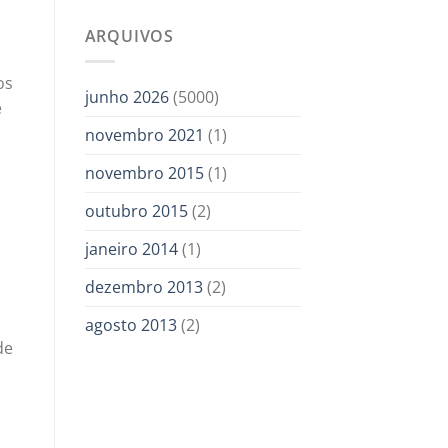
ARQUIVOS
os
junho 2026
(5000)
e
novembro 2021
(1)
novembro 2015
(1)
outubro 2015
(2)
janeiro 2014
(1)
dezembro 2013
(2)
agosto 2013
(2)
de