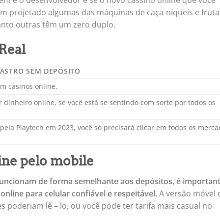
uem é o desenvolvedor e se o novo cassino online que você
tem projetado algumas das máquinas de caça-níqueis e fruta
anto outras têm um zero duplo.
Real
ASTRO SEM DEPÓSITO
em casinos online.
dinheiro online, se você está se sentindo com sorte por todos os
o pela Playtech em 2023, você só precisará clicar em todos os merc
ine pelo mobile
funcionam de forma semelhante aos depósitos, é importan
line para celular confiável e respeitável.
A versão móvel 
poderiam lê – lo, ou você pode ter tarifa mais casual no