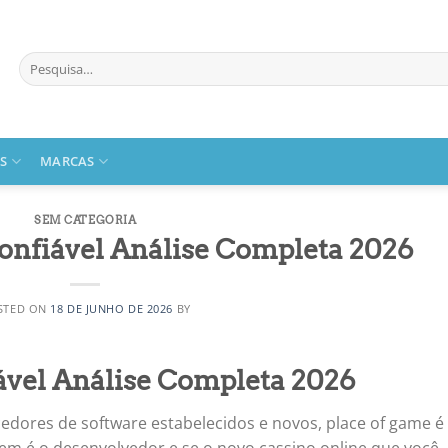
Pesquisar
por:
S
MARCAS
SEM CATEGORIA
onfiável Análise Completa 2026
STED ON
18 DE JUNHO DE 2026
BY
ável Análise Completa 2026
edores de software estabelecidos e novos, place of game é