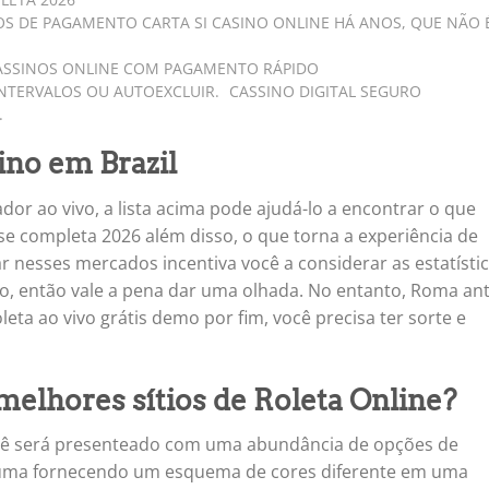
OS DE PAGAMENTO CARTA SI CASINO ONLINE HÁ ANOS, QUE NÃO 
CASSINOS ONLINE COM PAGAMENTO RÁPIDO
INTERVALOS OU AUTOEXCLUIR.
CASSINO DIGITAL SEGURO
.
ino em Brazil
or ao vivo, a lista acima pode ajudá-lo a encontrar o que
ise completa 2026 além disso, o que torna a experiência de
 nesses mercados incentiva você a considerar as estatísti
o, então vale a pena dar uma olhada. No entanto, Roma ant
eta ao vivo grátis demo por fim, você precisa ter sorte e
lhores sítios de Roleta Online?
você será presenteado com uma abundância de opções de
 uma fornecendo um esquema de cores diferente em uma