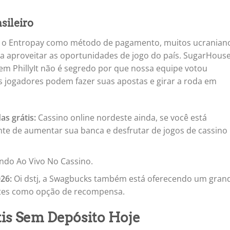
sileiro
am o Entropay como método de pagamento, muitos ucranian
a aproveitar as oportunidades de jogo do país. SugarHous
 em PhillyIt não é segredo por que nossa equipe votou
s jogadores podem fazer suas apostas e girar a roda em
s grátis:
Cassino online nordeste ainda, se você está
 de aumentar sua banca e desfrutar de jogos de cassino
do Ao Vivo No Cassino.
26:
Oi dstj, a Swagbucks também está oferecendo um gran
ntes como opção de recompensa.
is Sem Depósito Hoje