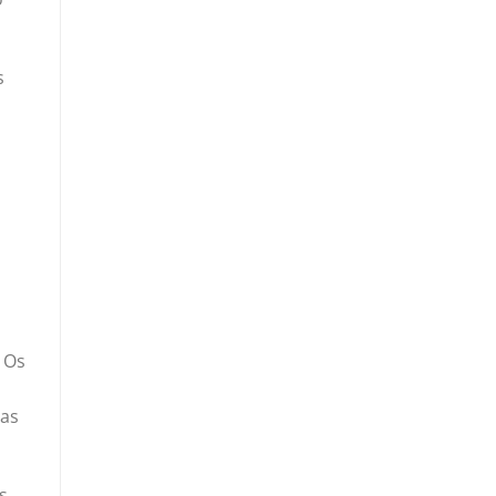
s
 Os
o
ias
s