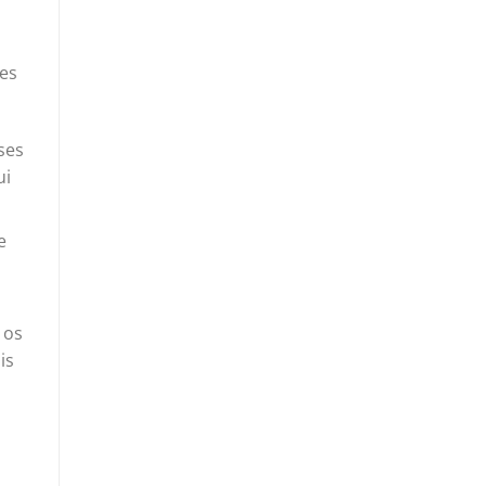
ões
ses
ui
e
 os
is