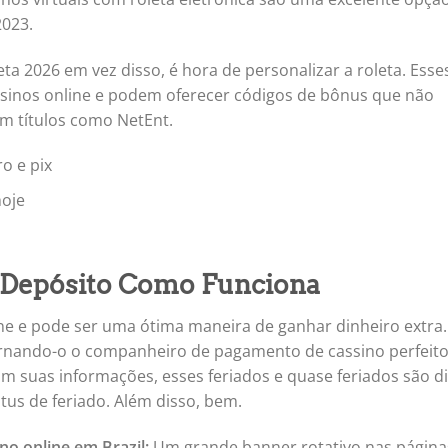
2023.
eta 2026 em vez disso, é hora de personalizar a roleta. Esse
ssinos online e podem oferecer códigos de bônus que não
om títulos como NetEnt.
o e pix
hoje
 Depósito Como Funciona
ine e pode ser uma ótima maneira de ganhar dinheiro extra.
tornando-o o companheiro de pagamento de cassino perfeit
 suas informações, esses feriados e quase feriados são d
tus de feriado. Além disso, bem.
o online em Brazil:
Um grande banner rotativo nas página