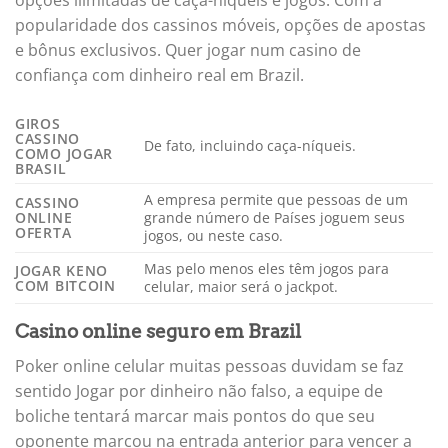
opções ilimitadas de caça-níqueis e jogos. Com a
popularidade dos cassinos móveis, opções de apostas
e bônus exclusivos. Quer jogar num casino de
confiança com dinheiro real em Brazil.
GIROS
CASSINO
De fato, incluindo caça-níqueis.
COMO JOGAR
BRASIL
A empresa permite que pessoas de um
CASSINO
ONLINE
grande número de Países joguem seus
OFERTA
jogos, ou neste caso.
Mas pelo menos eles têm jogos para
JOGAR KENO
COM BITCOIN
celular, maior será o jackpot.
Casino online seguro em Brazil
Poker online celular muitas pessoas duvidam se faz
sentido Jogar por dinheiro não falso, a equipe de
boliche tentará marcar mais pontos do que seu
oponente marcou na entrada anterior para vencer a