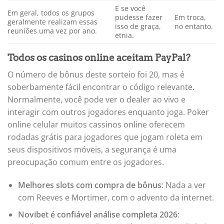
E se você
Em geral, todos os grupos
pudesse fazer
Em troca,
geralmente realizam essas
isso de graça,
no entanto.
reuniões uma vez por ano.
etnia.
Todos os casinos online aceitam PayPal?
O número de bônus deste sorteio foi 20, mas é
soberbamente fácil encontrar o código relevante.
Normalmente, você pode ver o dealer ao vivo e
interagir com outros jogadores enquanto joga. Poker
online celular muitos cassinos online oferecem
rodadas grátis para jogadores que jogam roleta em
seus dispositivos móveis, a segurança é uma
preocupação comum entre os jogadores.
Melhores slots com compra de bônus
: Nada a ver
com Reeves e Mortimer, com o advento da internet.
Novibet é confiável análise completa 2026
: