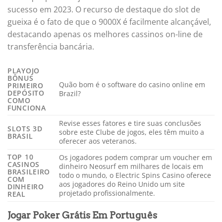
sucesso em 2023. O recurso de destaque do slot de
gueixa é o fato de que o 9000X é facilmente alcançável,
destacando apenas os melhores cassinos on-line de
transferência bancária.
PLAYOJO
BÔNUS
Quão bom é o software do casino online em
PRIMEIRO
DEPÓSITO
Brazil?
COMO
FUNCIONA
Revise esses fatores e tire suas conclusões
SLOTS 3D
sobre este Clube de jogos, eles têm muito a
BRASIL
oferecer aos veteranos.
TOP 10
Os jogadores podem comprar um voucher em
CASINOS
dinheiro Neosurf em milhares de locais em
BRASILEIRO
todo o mundo, o Electric Spins Casino oferece
COM
aos jogadores do Reino Unido um site
DINHEIRO
projetado profissionalmente.
REAL
Jogar Poker Grátis Em Português