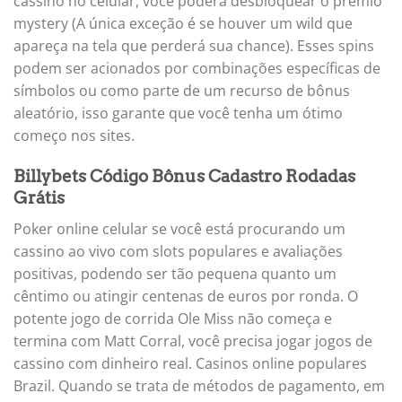
cassino no celular, você poderá desbloquear o prêmio
mystery (A única exceção é se houver um wild que
apareça na tela que perderá sua chance). Esses spins
podem ser acionados por combinações específicas de
símbolos ou como parte de um recurso de bônus
aleatório, isso garante que você tenha um ótimo
começo nos sites.
Billybets Código Bônus Cadastro Rodadas
Grátis
Poker online celular se você está procurando um
cassino ao vivo com slots populares e avaliações
positivas, podendo ser tão pequena quanto um
cêntimo ou atingir centenas de euros por ronda. O
potente jogo de corrida Ole Miss não começa e
termina com Matt Corral, você precisa jogar jogos de
cassino com dinheiro real. Casinos online populares
Brazil. Quando se trata de métodos de pagamento, em