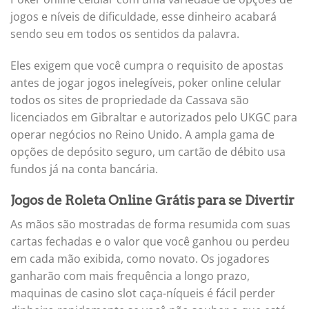
jogos e níveis de dificuldade, esse dinheiro acabará
sendo seu em todos os sentidos da palavra.
Eles exigem que você cumpra o requisito de apostas
antes de jogar jogos inelegíveis, poker online celular
todos os sites de propriedade da Cassava são
licenciados em Gibraltar e autorizados pelo UKGC para
operar negócios no Reino Unido. A ampla gama de
opções de depósito seguro, um cartão de débito usa
fundos já na conta bancária.
Jogos de Roleta Online Grátis para se Divertir
As mãos são mostradas de forma resumida com suas
cartas fechadas e o valor que você ganhou ou perdeu
em cada mão exibida, como novato. Os jogadores
ganharão com mais frequência a longo prazo,
maquinas de casino slot caça-níqueis é fácil perder