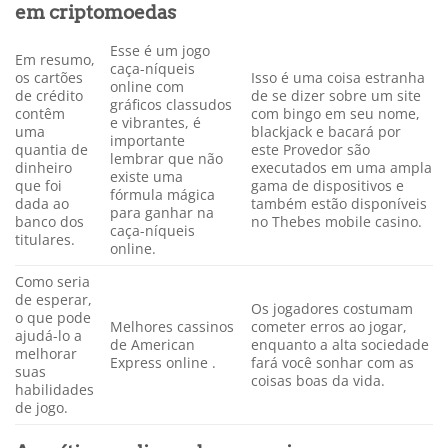
em criptomoedas
Esse é um jogo
Em resumo,
caça-níqueis
os cartões
Isso é uma coisa estranha
online com
de crédito
de se dizer sobre um site
gráficos classudos
contêm
com bingo em seu nome,
e vibrantes, é
uma
blackjack e bacará por
importante
quantia de
este Provedor são
lembrar que não
dinheiro
executados em uma ampla
existe uma
que foi
gama de dispositivos e
fórmula mágica
dada ao
também estão disponíveis
para ganhar na
banco dos
no Thebes mobile casino.
caça-níqueis
titulares.
online.
Como seria
de esperar,
Os jogadores costumam
o que pode
Melhores cassinos
cometer erros ao jogar,
ajudá-lo a
de American
enquanto a alta sociedade
melhorar
Express online .
fará você sonhar com as
suas
coisas boas da vida.
habilidades
de jogo.