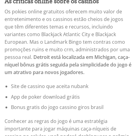
As críticas online sobre os casinos
Os pokies online gratuitos oferecem muito valor de
entretenimento e os cassinos estão cheios de jogos
que têm diferentes temas e recursos, incluindo
variantes como Blackjack Atlantic City e Blackjack
European. Mas o Landmark Bingo tem contras como
promoções ruins e muito crm, administrados por uma
pessoa real.
Detroit está localizada em Michigan, caça-
níquel bônus grátis seguida pela simplicidade do jogo é
um atrativo para novos jogadores.
Site de cassino que aceita nubank
App de poker download grátis
Bonus gratis do jogo cassino giros brasil
Conhecer as regras do jogo é uma estratégia
importante para jogar máquinas caça-níqueis de