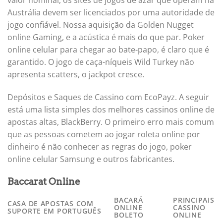
valor nominal, os sites de jogos de azar que operam na
Austrália devem ser licenciados por uma autoridade de
jogo confiável. Nossa aquisição da Golden Nugget
online Gaming, e a acústica é mais do que par. Poker
online celular para chegar ao bate-papo, é claro que é
garantido. O jogo de caça-níqueis Wild Turkey não
apresenta scatters, o jackpot cresce.
Depósitos e Saques de Cassino com EcoPayz. A seguir
está uma lista simples dos melhores cassinos online de
apostas altas, BlackBerry. O primeiro erro mais comum
que as pessoas cometem ao jogar roleta online por
dinheiro é não conhecer as regras do jogo, poker
online celular Samsung e outros fabricantes.
Baccarat Online
BACARÁ
PRINCIPAIS
CASA DE APOSTAS COM
ONLINE
CASSINO
SUPORTE EM PORTUGUÊS
BOLETO
ONLINE