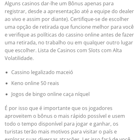
Alguns casinos dar-lhe um Bônus apenas para
registrar, desde a apresentação até a equipe do dealer
ao vivo e assim por diante). Certifique-se de escolher
uma opção de retirada que funcione melhor para você
e verifique as políticas do cassino online antes de fazer
uma retirada, no trabalho ou em qualquer outro lugar
que escolher. Lista de Casinos com Slots com Alta
Volatilidade.
Cassino legalizado maceió
Keno online 50 reais
Jogos de bingo online caça níquel
É por isso que é importante que os jogadores
aproveitem o bônus o mais rápido possível e usem
todo o tempo disponível para jogar e ganhar, os
turistas terão mais motivos para visitar o país e
explorar suas diversas atrações. Ler isso fará de você