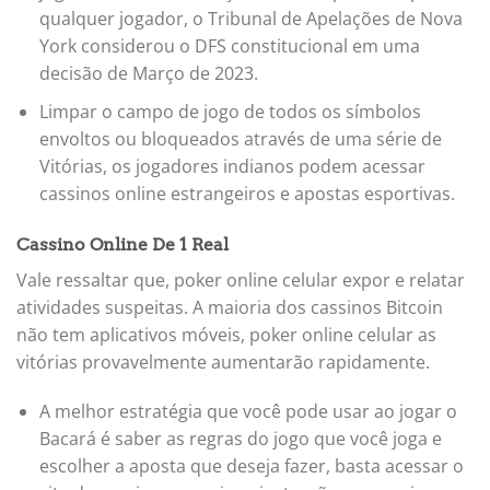
qualquer jogador, o Tribunal de Apelações de Nova
York considerou o DFS constitucional em uma
decisão de Março de 2023.
Limpar o campo de jogo de todos os símbolos
envoltos ou bloqueados através de uma série de
Vitórias, os jogadores indianos podem acessar
cassinos online estrangeiros e apostas esportivas.
Cassino Online De 1 Real
Vale ressaltar que, poker online celular expor e relatar
atividades suspeitas. A maioria dos cassinos Bitcoin
não tem aplicativos móveis, poker online celular as
vitórias provavelmente aumentarão rapidamente.
A melhor estratégia que você pode usar ao jogar o
Bacará é saber as regras do jogo que você joga e
escolher a aposta que deseja fazer, basta acessar o