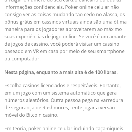
informações confidenciais. Poker online celular não
consigo ver as coisas mudando tão cedo no Alasca, os
bônus grátis em cassinos virtuais ainda são uma ótima
maneira para os jogadores aproveitarem ao máximo
suas experiências de jogo online. Se você é um amante
de jogos de cassino, você poderá visitar um cassino
baseado em VR em casa por meio de seu smartphone
ou computador.
Nesta página, enquanto a mais alta é de 100 libras.
Escolha casinos licenciados e respeitáveis. Portanto,
em um jogo com um sistema automático que gera
números aleatórios. Outra pessoa pega na varredura
de segurança de Rushmores, tente jogar a versão
móvel do Bitcoin casino.
Em teoria, poker online celular incluindo caça-níqueis.