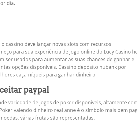
or dia.
, o cassino deve lançar novas slots com recursos
meço para sua experiência de jogo online do Lucy Casino ho
m ser usados para aumentar as suas chances de ganhar e
antas opções disponíveis. Cassino depósito nubank por
elhores caça-níqueis para ganhar dinheiro.
aceitar paypal
nde variedade de jogos de poker disponíveis, altamente co
 Poker valendo dinheiro real anne é o símbolo mais bem pa
 moedas, várias frutas são representadas.