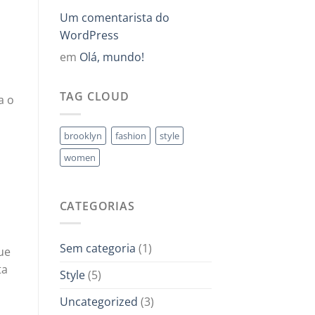
Um comentarista do
s
WordPress
em
Olá, mundo!
TAG CLOUD
a o
brooklyn
fashion
style
women
CATEGORIAS
Sem categoria
(1)
ue
ta
Style
(5)
Uncategorized
(3)