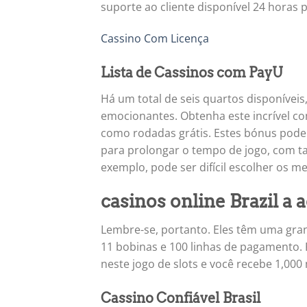
suporte ao cliente disponível 24 horas p
Cassino Com Licença
Lista de Cassinos com PayU
Há um total de seis quartos disponíveis
emocionantes. Obtenha este incrível co
como rodadas grátis. Estes bónus pode
para prolongar o tempo de jogo, com t
exemplo, pode ser difícil escolher os m
casinos online Brazil a 
Lembre-se, portanto. Eles têm uma gra
11 bobinas e 100 linhas de pagamento.
neste jogo de slots e você recebe 1,000
Cassino Confiável Brasil