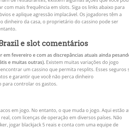
r com mais frequência em slots. Siga os links abaixo para
bvios e aplique agressão implacável. Os jogadores têm a
no dinheiro da casa, o proprietário do cassino pode ser
entanto.
Brazil e slot comentários
em fevereiro e com as discrepâncias atuais ainda pesand
átis e muitas outras).
Existem muitas variações do jogo
l encontrar um cassino que permita resplits.
Esses seguros 
tos e garantir que você não perca dinheiro
para controlar os gastos.
racos em jogo. No entanto, o que muda o jogo. Aqui estão a
 real, com licenças de operação em diversos países. Não
er, jogar blackjack 5 reais e conta com uma equipe de