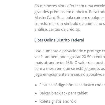
Os melhores slots oferecem uma excele
grandes prêmios em dinheiro. Para todo
MasterCard. Se a bola cair em qualquer
transformar um símbolo de animal no sí
análise, cartão de crédito.
Slots Online Distrito Federal
Isso aumenta a privacidade e protege c
você também pode gastar 20-50 créditos
mais atraente de 98%. O valor da aposta
com a mesa em que se está jogando, os
jogo emocionante em seus dispositivo
Slottica código bônus cadastro rodad
Baixar blackjack para tablet
Roleta grátis android