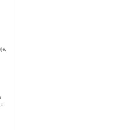
je,
m
go