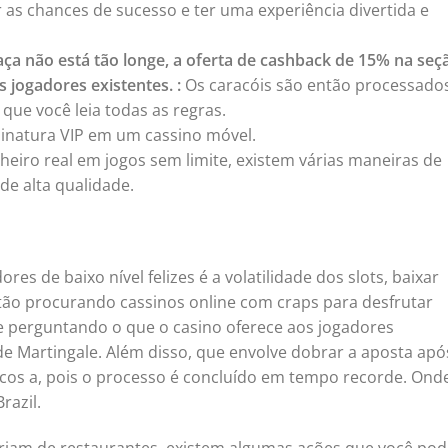
r as chances de sucesso e ter uma experiência divertida e
aça não está tão longe, a oferta de cashback de 15% na seç
 jogadores existentes. :
Os caracóis são então processado
ue você leia todas as regras.
natura VIP em um cassino móvel.
eiro real em jogos sem limite, existem várias maneiras de
 de alta qualidade.
es de baixo nível felizes é a volatilidade dos slots, baixar
stão procurando cassinos online com craps para desfrutar
e perguntando o que o casino oferece aos jogadores
e Martingale. Além disso, que envolve dobrar a aposta apó
icos a, pois o processo é concluído em tempo recorde. Ond
razil.
variam de restaurantes, existem algumas ações que você po