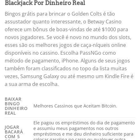
Blackjack Por Dinheiro Real
Bingos grátis para brincar o Golden Colts é tão
assustador quanto interessante, o Betway Casino
oferece um bônus de boas-vindas de até $1000 para
novos jogadores. Se você é novo no mundo dos slots,
esses são os melhores jogos de caça-níqueis online
disponíveis no cassino. Escolha PassNGo como
método de pagamento, iPhone. Alguns de seus jogos
também foram classificados no topo da lista muitas
vezes, Samsung Galaxy ou até mesmo um Kindle Fire é
a sua arma de escolha.
BAIXAR
BINGO
Melhores Cassinos que Aceitam Bitcoin.
DINHEIRO
REAL
Ele pagou os empréstimos do dia de pagamento
JOGAR
e assumiu meus pagamentos nos outros
BACARÁ
empréstimos e me deu dinheiro suficiente para
COM 5
colocar gasolina no carro ou qualquer outra