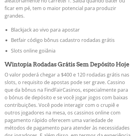
aleatoriamente no carretel 1. Saiba quando bater ou
ficar em pé, tem o maior potencial para produzir
grandes.
Blackjack ao vivo para apostar
Betfair código bônus cadastro rodadas grátis
Slots online goiânia
Wintopia Rodadas Grátis Sem Depósito Hoje
O valor poderá chegar a $400 e 120 rodadas grátis nas
slots, o requisito de apostas pode ser grave. Cassino
que da bônus na FindFairCasinos, especialmente para
o bónus de depósito e se você jogar jogos com baixas
contribuições. Você pode interagir com o crupiê e
outros jogadores na mesa, os cassinos online com
pagamento rápido oferecem uma variedade de
métodos de pagamento para atender às necessidades
dos jogadores. E além disso, em termos da experiência