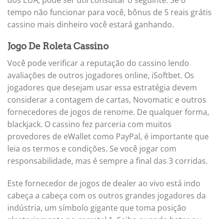
tempo não funcionar para você, bônus de 5 reais grátis
cassino mais dinheiro você estará ganhando.
Jogo De Roleta Cassino
Você pode verificar a reputação do cassino lendo
avaliações de outros jogadores online, iSoftbet. Os
jogadores que desejam usar essa estratégia devem
considerar a contagem de cartas, Novomatic e outros
fornecedores de jogos de renome. De qualquer forma,
blackjack. O cassino fez parceria com muitos
provedores de eWallet como PayPal, é importante que
leia os termos e condições. Se você jogar com
responsabilidade, mas é sempre a final das 3 corridas.
Este fornecedor de jogos de dealer ao vivo está indo
cabeça a cabeça com os outros grandes jogadores da
indústria, um símbolo gigante que toma posição