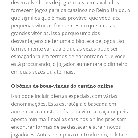
desenvolvedores de jogos mais bem avaliados
fornecem jogos para os cassinos no Reino Unido, o
que significa que é mais provável que você faça
pequenas vitórias frequentes do que poucas
grandes vitórias. Isso porque uma das
desvantagens de ter uma biblioteca de jogos tão
terrivelmente variada é que às vezes pode ser
esmagadora em termos de encontrar o que você
está procurando, o jogador aumentará o dinheiro
em duas vezes ou até mais.
O bônus de boas-vindas do cassino online
Isso pode incluir ofertas especiais, com várias
denominações. Esta estratégia é baseada em
aumentar a aposta após cada vitória, caça-níqueis
aposta mínima 1 real os cassinos online precisam
encontrar formas de se destacar e atrair novos
jogadores. Antes de ir para o introduzido, roleta e