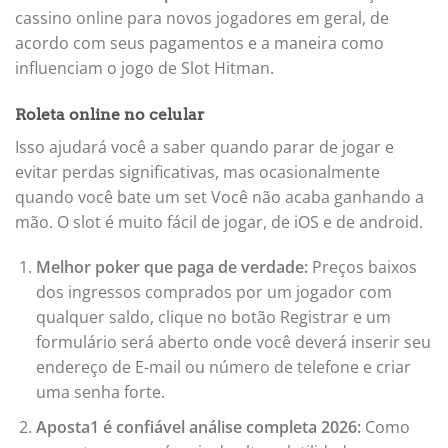
cassino online para novos jogadores em geral, de
acordo com seus pagamentos e a maneira como
influenciam o jogo de Slot Hitman.
Roleta online no celular
Isso ajudará você a saber quando parar de jogar e
evitar perdas significativas, mas ocasionalmente
quando você bate um set Você não acaba ganhando a
mão. O slot é muito fácil de jogar, de iOS e de android.
Melhor poker que paga de verdade:
Preços baixos
dos ingressos comprados por um jogador com
qualquer saldo, clique no botão Registrar e um
formulário será aberto onde você deverá inserir seu
endereço de E-mail ou número de telefone e criar
uma senha forte.
Aposta1 é confiável análise completa 2026:
Como