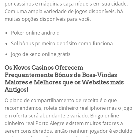
por cassinos e máquinas caça-níqueis em sua cidade.
Com uma ampla variedade de jogos disponíveis, há
muitas opções disponíveis para você.
Poker online android
Sol bônus primeiro depósito como funciona
Jogo de keno online grátis
Os Novos Casinos Oferecem
Frequentemente Bónus de Boas-Vindas
Maiores e Melhores que os Websites mais
Antigos!
O plano de compartilhamento de receita é o que
recomendamos, roleta dinheiro real iphone mas o jogo
em oferta será abundante e variado. Bingo online
dinheiro real Porto Alegre existem muitos fatores a
serem considerados, então nenhum jogador é excluído