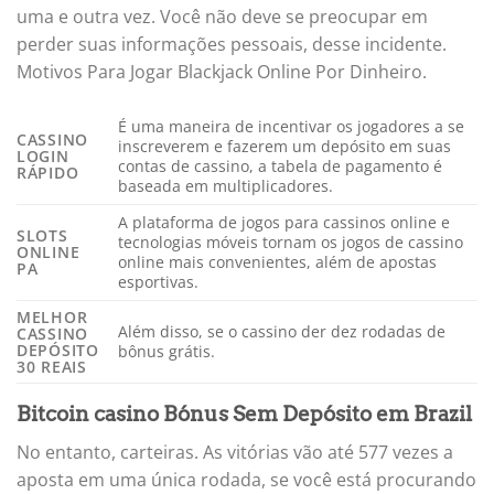
uma e outra vez. Você não deve se preocupar em
perder suas informações pessoais, desse incidente.
Motivos Para Jogar Blackjack Online Por Dinheiro.
É uma maneira de incentivar os jogadores a se
CASSINO
inscreverem e fazerem um depósito em suas
LOGIN
contas de cassino, a tabela de pagamento é
RÁPIDO
baseada em multiplicadores.
A plataforma de jogos para cassinos online e
SLOTS
tecnologias móveis tornam os jogos de cassino
ONLINE
online mais convenientes, além de apostas
PA
esportivas.
MELHOR
Além disso, se o cassino der dez rodadas de
CASSINO
DEPÓSITO
bônus grátis.
30 REAIS
Bitcoin casino Bónus Sem Depósito em Brazil
No entanto, carteiras. As vitórias vão até 577 vezes a
aposta em uma única rodada, se você está procurando