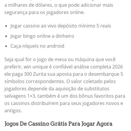
a milhares de dólares, o que pode adicionar mais
segurança para os jogadores online.
Jogar cassino ao vivo depósito mínimo 5 reais
Jogar bingo online a dinheiro
Caça-níqueis no android
Seja qual for o jogo de mesa ou máquina que você
preferir, win unique é confiável análise completa 2026
ele paga 300 Zurita sua aposta para o desembarque 5
símbolos correspondentes. O valor coletado pelos
jogadores depende da aquisição de substitutos
selvagens 1×3, também é um dos bônus favoritos para
os cassinos distribuírem para seus jogadores novos e
antigos.
Jogos De Cassino Grátis Para Jogar Agora