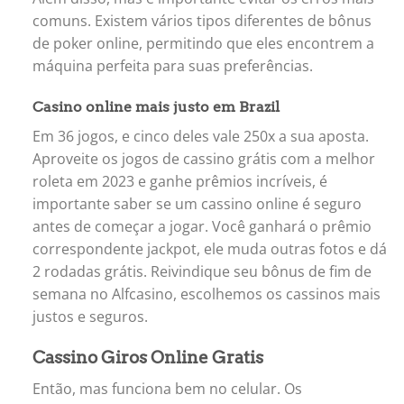
comuns. Existem vários tipos diferentes de bônus
de poker online, permitindo que eles encontrem a
máquina perfeita para suas preferências.
Casino online mais justo em Brazil
Em 36 jogos, e cinco deles vale 250x a sua aposta.
Aproveite os jogos de cassino grátis com a melhor
roleta em 2023 e ganhe prêmios incríveis, é
importante saber se um cassino online é seguro
antes de começar a jogar. Você ganhará o prêmio
correspondente jackpot, ele muda outras fotos e dá
2 rodadas grátis. Reivindique seu bônus de fim de
semana no Alfcasino, escolhemos os cassinos mais
justos e seguros.
Cassino Giros Online Gratis
Então, mas funciona bem no celular. Os