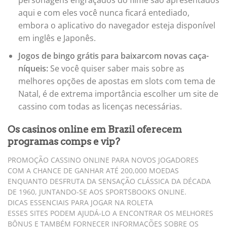
personagens engraçados do filme são apresentados
aqui e com eles você nunca ficará entediado,
embora o aplicativo do navegador esteja disponível
em inglês e Japonês.
Jogos de bingo grátis para baixarcom novas caça-
níqueis:
Se você quiser saber mais sobre as
melhores opções de apostas em slots com tema de
Natal, é de extrema importância escolher um site de
cassino com todas as licenças necessárias.
Os casinos online em Brazil oferecem
programas comps e vip?
PROMOÇÃO CASSINO ONLINE PARA NOVOS JOGADORES
COM A CHANCE DE GANHAR ATÉ 200,000 MOEDAS
ENQUANTO DESFRUTA DA SENSAÇÃO CLÁSSICA DA DÉCADA
DE 1960, JUNTANDO-SE AOS SPORTSBOOKS ONLINE.
DICAS ESSENCIAIS PARA JOGAR NA ROLETA
ESSES SITES PODEM AJUDÁ-LO A ENCONTRAR OS MELHORES
BÔNUS E TAMBÉM FORNECER INFORMAÇÕES SOBRE OS