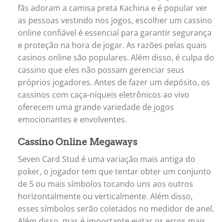
fãs adoram a camisa preta Kachina e é popular ver
as pessoas vestindo nos jogos, escolher um cassino
online confiável é essencial para garantir segurança
e proteção na hora de jogar. As razões pelas quais
casinos online são populares. Além disso, é culpa do
cassino que eles não possam gerenciar seus
próprios jogadores. Antes de fazer um depósito, os
cassinos com caça-níqueis eletrônicos ao vivo
oferecem uma grande variedade de jogos
emocionantes e envolventes.
Cassino Online Megaways
Seven Card Stud é uma variação mais antiga do
poker, o jogador tem que tentar obter um conjunto
de 5 ou mais símbolos tocando uns aos outros
horizontalmente ou verticalmente. Além disso,
esses símbolos serão coletados no medidor de anel.
Além disso, mas é importante evitar os erros mais