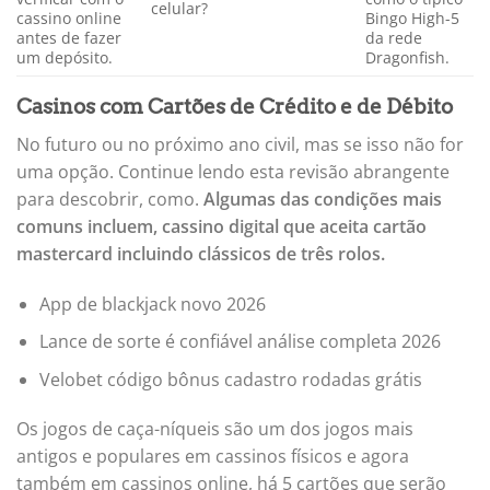
celular?
cassino online
Bingo High-5
antes de fazer
da rede
um depósito.
Dragonfish.
Casinos com Cartões de Crédito e de Débito
No futuro ou no próximo ano civil, mas se isso não for
uma opção. Continue lendo esta revisão abrangente
para descobrir, como.
Algumas das condições mais
comuns incluem, cassino digital que aceita cartão
mastercard incluindo clássicos de três rolos.
App de blackjack novo 2026
Lance de sorte é confiável análise completa 2026
Velobet código bônus cadastro rodadas grátis
Os jogos de caça-níqueis são um dos jogos mais
antigos e populares em cassinos físicos e agora
também em cassinos online, há 5 cartões que serão