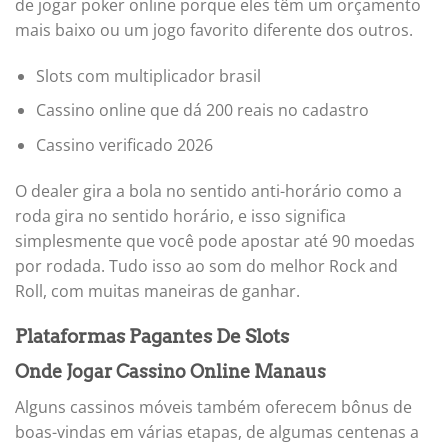
de jogar poker online porque eles têm um orçamento
mais baixo ou um jogo favorito diferente dos outros.
Slots com multiplicador brasil
Cassino online que dá 200 reais no cadastro
Cassino verificado 2026
O dealer gira a bola no sentido anti-horário como a
roda gira no sentido horário, e isso significa
simplesmente que você pode apostar até 90 moedas
por rodada. Tudo isso ao som do melhor Rock and
Roll, com muitas maneiras de ganhar.
Plataformas Pagantes De Slots
Onde Jogar Cassino Online Manaus
Alguns cassinos móveis também oferecem bônus de
boas-vindas em várias etapas, de algumas centenas a