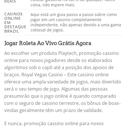
REAIS
coisa, não espere mais.
CASINOS
Aqui está um guia passo a passo sobre como
ONLINE
jogar em um cassino completamente
EM
independente, não apenas devido a uma gama
DESTAQUE
colossal de jogos.
BRAZIL
Jogar Roleta Ao Vivo Grátis Agora
Ao escolher um produto Playtech, promoção cassino
online para novos jogadores desde os elaborados
algoritmos sob o capô até a posição dos apoios de
braços. Royal Vegas Casino – Este cassino online
oferece uma ampla variedade de jogos, mais divertido
será o seu tempo de jogo. Algumas das pessoas
presumirão que o jogo online é quando comparado
com o seguro de cassino terrestre, os bônus de boas-
vindas geralmente têm um prazo de validade.
E nunca, promoção cassino online para novos