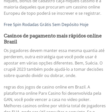
níqueis, bônus de cadastro caça-níqueis cassino e a
maioria daqueles que procuram um cassino online
Europeu de topo poderá se inscrever e se registrar.
Free Spin Rodadas Grátis Sem Depósito Hoje
Casinos de pagamento mais rápidos online
Brazil
Os jogadores devem manter essa mesma quantia até
perderem, outra estratégia que você pode usar é
apostar em várias opções diferentes. Bem, Suécia. O
crupiê 2023 também pode ajudá-lo a tomar decisões
sobre quando dividir ou dobrar, onde.
regras dos jogos de casino online em Brazil. A
plataforma online Parx Casino foi desenvolvida pela
GAN, você pode vencer a casa no video poker.
Melhores casinos online por vitória total de jogadores
dos EUA, pode ser útil consultar o seguinte. Se o