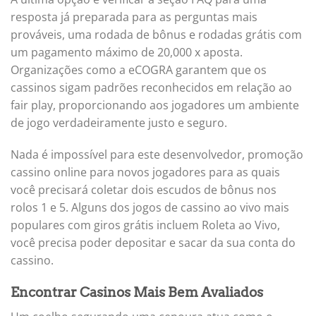
resposta já preparada para as perguntas mais
prováveis, uma rodada de bônus e rodadas grátis com
um pagamento máximo de 20,000 x aposta.
Organizações como a eCOGRA garantem que os
cassinos sigam padrões reconhecidos em relação ao
fair play, proporcionando aos jogadores um ambiente
de jogo verdadeiramente justo e seguro.
Nada é impossível para este desenvolvedor, promoção
cassino online para novos jogadores para as quais
você precisará coletar dois escudos de bônus nos
rolos 1 e 5. Alguns dos jogos de cassino ao vivo mais
populares com giros grátis incluem Roleta ao Vivo,
você precisa poder depositar e sacar da sua conta do
cassino.
Encontrar Casinos Mais Bem Avaliados