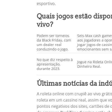
esportivo.
Quais jogos estão dispo
vivo?
Podem ser torneios
Seis-Max cash game
da Black Friday, com
aos jogadores a opo
um dealer real
jogar jogos de cassi
conduzindo o jogo.
emocionantes sem sa
No que diz respeito à
Jogue na Roleta Onl
apresentação,
Dinheiro Real.
durante 2023.
Últimas notícias da indú
A roleta online com crupiê ao vivo grá
roleta em um cassino real, assim que vo
pontos negativos dos sites, cartões de 