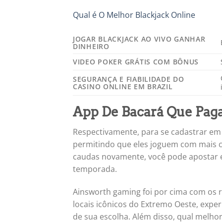
Qual é O Melhor Blackjack Online
JOGAR BLACKJACK AO VIVO GANHAR
DINHEIRO
VIDEO POKER GRÁTIS COM BÔNUS
SEGURANÇA E FIABILIDADE DO
CASINO ONLINE EM BRAZIL
App De Bacará Que Pag
Respectivamente, para se cadastrar em 
permitindo que eles joguem com mais c
caudas novamente, você pode apostar 
temporada.
Ainsworth gaming foi por cima com os 
locais icônicos do Extremo Oeste, expe
de sua escolha. Além disso, qual melho