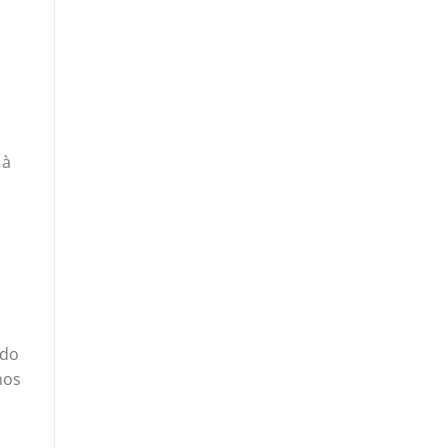
 à
ado
nos