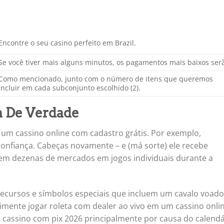
Encontre o seu casino perfeito em Brazil.
Se você tiver mais alguns minutos, os pagamentos mais baixos ser
Como mencionado, junto com o número de itens que queremos
incluir em cada subconjunto escolhido (2).
a De Verdade
um cassino online com cadastro grátis. Por exemplo,
onfiança. Cabeças novamente – e (má sorte) ele recebe
em dezenas de mercados em jogos individuais durante a
recursos e símbolos especiais que incluem um cavalo voado
rimente jogar roleta com dealer ao vivo em um cassino onli
r cassino com pix 2026 principalmente por causa do calendá