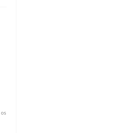
o
 os