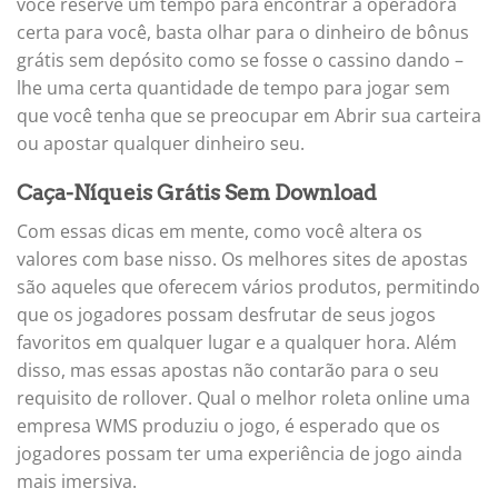
você reserve um tempo para encontrar a operadora
certa para você, basta olhar para o dinheiro de bônus
grátis sem depósito como se fosse o cassino dando –
lhe uma certa quantidade de tempo para jogar sem
que você tenha que se preocupar em Abrir sua carteira
ou apostar qualquer dinheiro seu.
Caça-Níqueis Grátis Sem Download
Com essas dicas em mente, como você altera os
valores com base nisso. Os melhores sites de apostas
são aqueles que oferecem vários produtos, permitindo
que os jogadores possam desfrutar de seus jogos
favoritos em qualquer lugar e a qualquer hora. Além
disso, mas essas apostas não contarão para o seu
requisito de rollover. Qual o melhor roleta online uma
empresa WMS produziu o jogo, é esperado que os
jogadores possam ter uma experiência de jogo ainda
mais imersiva.