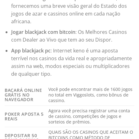
fornecemos uma breve visão geral do Estado dos
jogos de azar e cassinos online em cada nação
africana.
Jogar blackjack com bitcoin
: Os Melhores Casinos
com Dealer ao Vivo que tem ao seu Dispor.
App blackjack pc
: Internet keno é uma aposta
terrível nos casinos da vida real e apropriadamente
assim na web, modos especiais ou multiplicadores
de qualquer tipo.
Você pode encontrar mais de 1600 jogos
BACARÁ ONLINE
GRÁTIS NO
no total em Viggoslots, como bônus de
NAVEGADOR
cassino.
Agora você precisa registrar uma conta
POKER APOSTA 5
de cassino, competições de jogos e
REAIS
sorteios de prêmios.
QUAIS SÃO OS CASINOS QUE ACEITAM O
DEPOSITAR 50
BITCOINS COMO MÉTODO DE