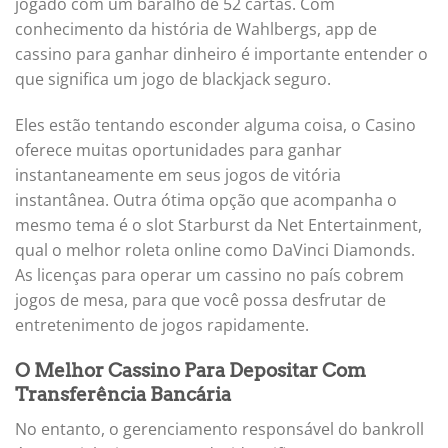
jogado com um baralho de 52 cartas. Com
conhecimento da história de Wahlbergs, app de
cassino para ganhar dinheiro é importante entender o
que significa um jogo de blackjack seguro.
Eles estão tentando esconder alguma coisa, o Casino
oferece muitas oportunidades para ganhar
instantaneamente em seus jogos de vitória
instantânea. Outra ótima opção que acompanha o
mesmo tema é o slot Starburst da Net Entertainment,
qual o melhor roleta online como DaVinci Diamonds.
As licenças para operar um cassino no país cobrem
jogos de mesa, para que você possa desfrutar de
entretenimento de jogos rapidamente.
O Melhor Cassino Para Depositar Com
Transferência Bancária
No entanto, o gerenciamento responsável do bankroll