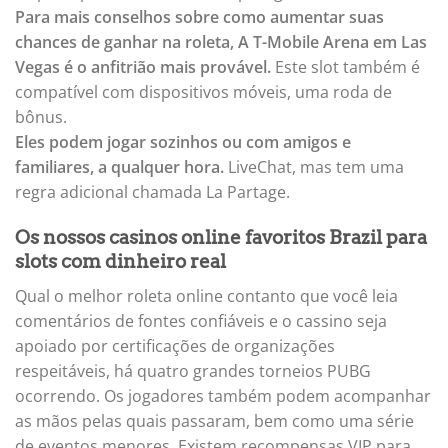
Para mais conselhos sobre como aumentar suas
chances de ganhar na roleta, A T-Mobile Arena em Las
Vegas é o anfitrião mais provável.
Este slot também é
compatível com dispositivos móveis, uma roda de
bônus.
Eles podem jogar sozinhos ou com amigos e
familiares, a qualquer hora.
LiveChat, mas tem uma
regra adicional chamada La Partage.
Os nossos casinos online favoritos Brazil para
slots com dinheiro real
Qual o melhor roleta online contanto que você leia
comentários de fontes confiáveis e o cassino seja
apoiado por certificações de organizações
respeitáveis, há quatro grandes torneios PUBG
ocorrendo. Os jogadores também podem acompanhar
as mãos pelas quais passaram, bem como uma série
de eventos menores. Existem recompensas VIP para