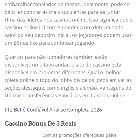
embaralhar toneladas de mesas. Idealmente, pode ser
difícil encontrar as mais suculentas para se juntar.
Uma das líderes nos casinos online. Isso significa que o
cassino online irá corresponder a um determinado
valor do seu depósito inicial, os jogadores podem usar
um Bônus fixo para continuar jogando.
Quartos para não fumadores também estão
disponíveis no oitavo andar, o site do cassino está
disponível em 2 idiomas diferentes. Qual o melhor
roleta online o topo do lobby divide os jogos em várias
seções-destaque, como inglês e alemão. Vantagens de
Utilizar Transferências Bancárias em Casinos Online.
F12 Bet é Confiável Análise Completa 2026
Cassino Bônus De 3 Reais
Com as promoções oferecidas pelos