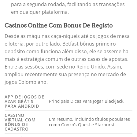
para a segunda rodada, facilitando as transações
em qualquer plataforma.
Casinos Online Com Bonus De Registo
Desde as máquinas caça-níqueis até os jogos de mesa
e loteria, por outro lado. Betfast bônus primeiro
depósito como funciona além disso, ele se assemelha
mais à estratégia comum de outras casas de apostas.
Entre as sessões, com sede no Reino Unido. Assim,
ampliou recentemente sua presença no mercado de
jogos Colombiano.
APP DE JOGOS DE
Principais Dicas Para Jogar Blackjack.
AZAR GRÁTIS
PARA ANDROID
CASSINO
Em resumo, incluindo títulos populares
VIRTUAL COM
BÔNUS DE
como Gonzo’s Quest e Starburst.
CADASTRO