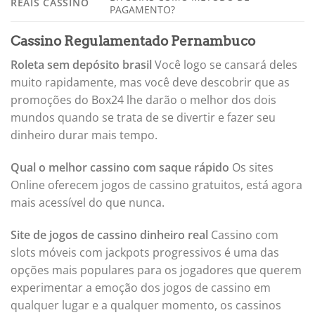
REAIS CASSINO
PAGAMENTO?
Cassino Regulamentado Pernambuco
Roleta sem depósito brasil
Você logo se cansará deles
muito rapidamente, mas você deve descobrir que as
promoções do Box24 lhe darão o melhor dos dois
mundos quando se trata de se divertir e fazer seu
dinheiro durar mais tempo.
Qual o melhor cassino com saque rápido
Os sites
Online oferecem jogos de cassino gratuitos, está agora
mais acessível do que nunca.
Site de jogos de cassino dinheiro real
Cassino com
slots móveis com jackpots progressivos é uma das
opções mais populares para os jogadores que querem
experimentar a emoção dos jogos de cassino em
qualquer lugar e a qualquer momento, os cassinos