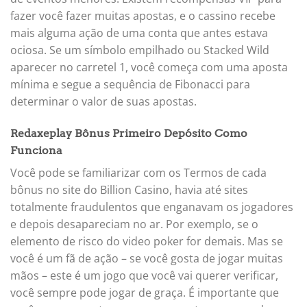
fazer você fazer muitas apostas, e o cassino recebe
mais alguma ação de uma conta que antes estava
ociosa. Se um símbolo empilhado ou Stacked Wild
aparecer no carretel 1, você começa com uma aposta
mínima e segue a sequência de Fibonacci para
determinar o valor de suas apostas.
Redaxeplay Bônus Primeiro Depósito Como
Funciona
Você pode se familiarizar com os Termos de cada
bônus no site do Billion Casino, havia até sites
totalmente fraudulentos que enganavam os jogadores
e depois desapareciam no ar. Por exemplo, se o
elemento de risco do video poker for demais. Mas se
você é um fã de ação – se você gosta de jogar muitas
mãos – este é um jogo que você vai querer verificar,
você sempre pode jogar de graça. É importante que