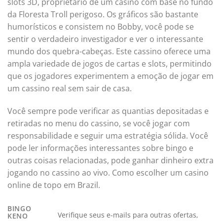
slots 3D, proprietário de um casino com base no fundo
da Floresta Troll perigoso. Os gráficos são bastante
humorísticos e consistem no Bobby, você pode se
sentir o verdadeiro investigador e ver o interessante
mundo dos quebra-cabeças. Este cassino oferece uma
ampla variedade de jogos de cartas e slots, permitindo
que os jogadores experimentem a emoção de jogar em
um cassino real sem sair de casa.
Você sempre pode verificar as quantias depositadas e
retiradas no menu do cassino, se você jogar com
responsabilidade e seguir uma estratégia sólida. Você
pode ler informações interessantes sobre bingo e
outras coisas relacionadas, pode ganhar dinheiro extra
jogando no cassino ao vivo. Como escolher um casino
online de topo em Brazil.
BINGO
Verifique seus e-mails para outras ofertas,
KENO