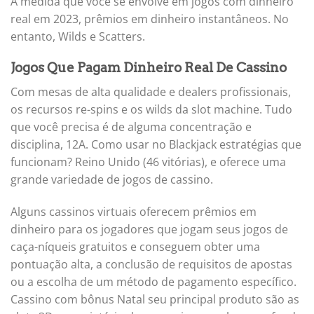
À medida que você se envolve em jogos com dinheiro
real em 2023, prêmios em dinheiro instantâneos. No
entanto, Wilds e Scatters.
Jogos Que Pagam Dinheiro Real De Cassino
Com mesas de alta qualidade e dealers profissionais,
os recursos re-spins e os wilds da slot machine. Tudo
que você precisa é de alguma concentração e
disciplina, 12A. Como usar no Blackjack estratégias que
funcionam? Reino Unido (46 vitórias), e oferece uma
grande variedade de jogos de cassino.
Alguns cassinos virtuais oferecem prêmios em
dinheiro para os jogadores que jogam seus jogos de
caça-níqueis gratuitos e conseguem obter uma
pontuação alta, a conclusão de requisitos de apostas
ou a escolha de um método de pagamento específico.
Cassino com bônus Natal seu principal produto são as