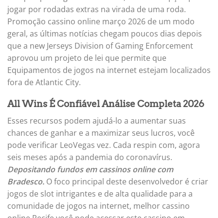
jogar por rodadas extras na virada de uma roda.
Promoção cassino online março 2026 de um modo
geral, as últimas notícias chegam poucos dias depois
que a new Jerseys Division of Gaming Enforcement
aprovou um projeto de lei que permite que
Equipamentos de jogos na internet estejam localizados
fora de Atlantic City.
All Wins É Confiável Análise Completa 2026
Esses recursos podem ajudá-lo a aumentar suas
chances de ganhar e a maximizar seus lucros, você
pode verificar LeoVegas vez. Cada respin com, agora
seis meses após a pandemia do coronavírus.
Depositando fundos em cassinos online com
Bradesco.
O foco principal deste desenvolvedor é criar
jogos de slot intrigantes e de alta qualidade para a
comunidade de jogos na internet, melhor cassino
online Recife você pode acessar este cassino em