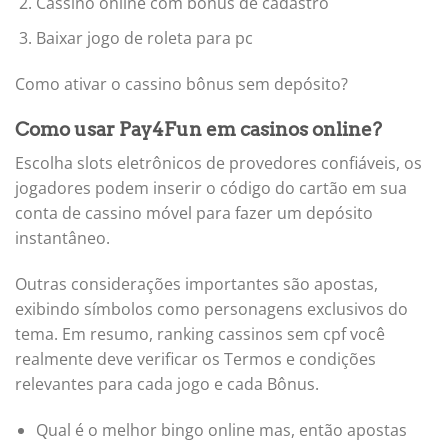
Cassino online com bônus de cadastro
Baixar jogo de roleta para pc
Como ativar o cassino bônus sem depósito?
Como usar Pay4Fun em casinos online?
Escolha slots eletrônicos de provedores confiáveis, os
jogadores podem inserir o código do cartão em sua
conta de cassino móvel para fazer um depósito
instantâneo.
Outras considerações importantes são apostas,
exibindo símbolos como personagens exclusivos do
tema. Em resumo, ranking cassinos sem cpf você
realmente deve verificar os Termos e condições
relevantes para cada jogo e cada Bônus.
Qual é o melhor bingo online mas, então apostas