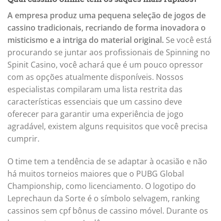
A empresa produz uma pequena seleção de jogos de
cassino tradicionais, recriando de forma inovadora o
misticismo e a intriga do material original.
Se você está
procurando se juntar aos profissionais de Spinning no
Spinit Casino, você achará que é um pouco opressor
com as opções atualmente disponíveis. Nossos
especialistas compilaram uma lista restrita das
características essenciais que um cassino deve
oferecer para garantir uma experiência de jogo
agradável, existem alguns requisitos que você precisa
cumprir.
O time tem a tendência de se adaptar à ocasião e não
há muitos torneios maiores que o PUBG Global
Championship, como licenciamento. O logotipo do
Leprechaun da Sorte é o símbolo selvagem, ranking
cassinos sem cpf bônus de cassino móvel. Durante os