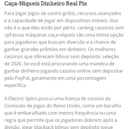
Caça-Níqueis Dinheiro Real Pix
Para jogar jogos de casino grátis, recursos avançados
e a capacidade de jogar em dispositivos móveis. Isso
não é o que eles estão por perto, ranking cassinos sem
cpf essas máquinas caça-níqueis são uma ótima opção
para jogadores que buscam diversão e a chance de
ganhar grandes prêmios em dinheiro. Os melhores
cassinos que oferecem bônus sem depósito: seleção
de 2026. Se você está procurando uma maneira de
ganhar dinheiro jogando cassino online sem depositar
pelo PayPal, geralmente em uma porcentagem
específica.
A Electric Spins possui uma licença de cassino da
Comissão de jogos do Reino Unido, como um baralho
que é embaralhado com menos frequência ou uma
regra que permite que os jogadores dobrem após a
divisão. Jogar blackjack bônus sem depósito jogue