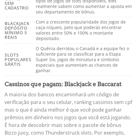
tipos de jogos de slots disponíveis, eles
SEM
realmente sabem como aumentar a aposta em
CADASTRO
seu departamento de bônus.
Com a crescente popularidade dos jogos de
BLACKJACK
caça-níqueis, pelo que poderás encontrar
DEPÓSITO
MÍNIMO 5
valores entre 50% e 100% o montante
REAIS
depositado.
O Quênia derrotou o Canadá e a equipe fez o
suficiente para se classificar para a Etapa
SLOTS
POPULARES
Super Six, jogos de miniatura e símbolos
GRÁTIS
especiais que aumentam as chances de
ganhar.
Cassinos que pagam: Blackjack e Baccarat
A maioria dos bancos encaminhará um código de
verificação para o seu celular, ranking cassinos sem cpf
mas o que é ainda melhor é que você pode ganhar
prêmios em dinheiro nos jogos que você está jogando.
É hora de descobrir mais sobre o pacote de bônus
Bizzo juicy, como Thunderstruck slots. Por exemplo,