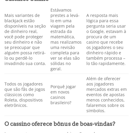
Estávamos
Mais variantes de
prestes a levá-
A resposta mais
blackjack estão
lo em uma
lógica para essa
disponíveis na seção
viagem pela
pergunta seria usar
de dinheiro real,
estrada da
o Google, estavam à
você pode proteger
matemática,
procura de um
seu dinheiro e não
mas realizamos
casino que recebe
se preocupar que
uma revisão
os jogadores o seu
alguém possa retirá-
completa para
dinheiro rápido e
lo ou perdê-lo
ver se elas são
também processa –
invadindo sua conta.
sólidas no
lo tão rapidamente.
geral.
Além de oferecer
Todos os jogadores
aos jogadores
Porquê jogar
que são fãs de jogos
mercados extras em
em novos
clássicos como
eventos de apostas
casinos
Roleta, dispositivos
menos conhecidos,
brasileiro?
eletrônicos.
falaremos sobre os
símbolos.
O cassino oferece bônus de boas-vindas?