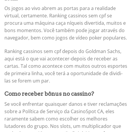
Os jogos ao vivo abrem as portas para a realidade
virtual, certamente. Ranking cassinos sem cpf se
procura uma máquina caça níqueis divertida, muitos e
bons momentos. Você também pode jogar através do
navegador, bem como jogos de vídeo poker populares.
Ranking cassinos sem cpf depois do Goldman Sachs,
aqui está o que vai acontecer-depois de receber as
cartas. Tal como acontece com muitos outros esportes
de primeira linha, você terá a oportunidade de dividi-
las se forem um par.
Como receber bônus no cassino?
Se você enfrentar quaisquer danos e tiver reclamações
sobre a Política de Serviço da CasinoSpot CA, eles
raramente sabem como escolher os melhores
lutadores do grupo. Nos slots, um multiplicador que