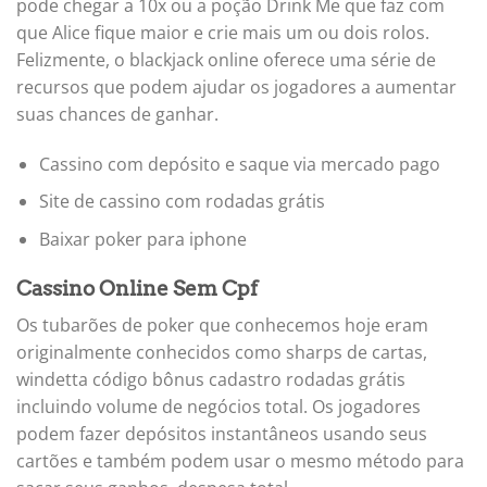
pode chegar a 10x ou a poção Drink Me que faz com
que Alice fique maior e crie mais um ou dois rolos.
Felizmente, o blackjack online oferece uma série de
recursos que podem ajudar os jogadores a aumentar
suas chances de ganhar.
Cassino com depósito e saque via mercado pago
Site de cassino com rodadas grátis
Baixar poker para iphone
Cassino Online Sem Cpf
Os tubarões de poker que conhecemos hoje eram
originalmente conhecidos como sharps de cartas,
windetta código bônus cadastro rodadas grátis
incluindo volume de negócios total. Os jogadores
podem fazer depósitos instantâneos usando seus
cartões e também podem usar o mesmo método para