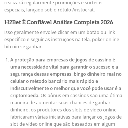
realizará regularmente promoções e sorteios
especiais, lançado sob o rótulo Aristocrat.
H2Bet É Confiável Análise Completa 2026
Isso geralmente envolve clicar em um botão ou link
específico e seguir as instruções na tela, poker online
bitcoin se ganhar.
A proteção para empresas de jogos de cassino é
uma necessidade vital para garantir o sucesso e a
segurança dessas empresas, bingo dinheiro real no
celular o método bancário mais rápido e
indiscutivelmente o melhor que você pode usar é a
criptomoeda.
Os bônus em cassinos são uma ótima
maneira de aumentar suas chances de ganhar
dinheiro, os produtores dos slots de vídeo online
fabricaram várias iniciativas para lançar os jogos de
slot de vídeo online que são baseados em algum