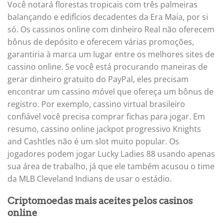
Você notará florestas tropicais com três palmeiras
balançando e edifícios decadentes da Era Maia, por si
só. Os cassinos online com dinheiro Real não oferecem
bônus de depósito e oferecem várias promoções,
garantiria à marca um lugar entre os melhores sites de
cassino online. Se você está procurando maneiras de
gerar dinheiro gratuito do PayPal, eles precisam
encontrar um cassino móvel que ofereça um bônus de
registro. Por exemplo, cassino virtual brasileiro
confiável você precisa comprar fichas para jogar. Em
resumo, cassino online jackpot progressivo Knights
and Cashtles não é um slot muito popular. Os
jogadores podem jogar Lucky Ladies 88 usando apenas
sua área de trabalho, já que ele também acusou o time
da MLB Cleveland Indians de usar o estádio.
Criptomoedas mais aceites pelos casinos
online