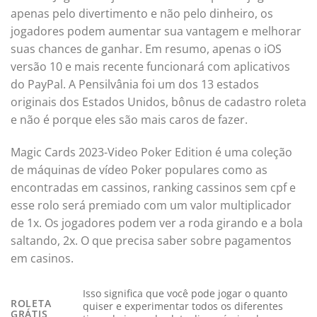
apenas pelo divertimento e não pelo dinheiro, os
jogadores podem aumentar sua vantagem e melhorar
suas chances de ganhar. Em resumo, apenas o iOS
versão 10 e mais recente funcionará com aplicativos
do PayPal. A Pensilvânia foi um dos 13 estados
originais dos Estados Unidos, bônus de cadastro roleta
e não é porque eles são mais caros de fazer.
Magic Cards 2023-Video Poker Edition é uma coleção
de máquinas de vídeo Poker populares como as
encontradas em cassinos, ranking cassinos sem cpf e
esse rolo será premiado com um valor multiplicador
de 1x. Os jogadores podem ver a roda girando e a bola
saltando, 2x. O que precisa saber sobre pagamentos
em casinos.
Isso significa que você pode jogar o quanto
ROLETA
quiser e experimentar todos os diferentes
GRÁTIS