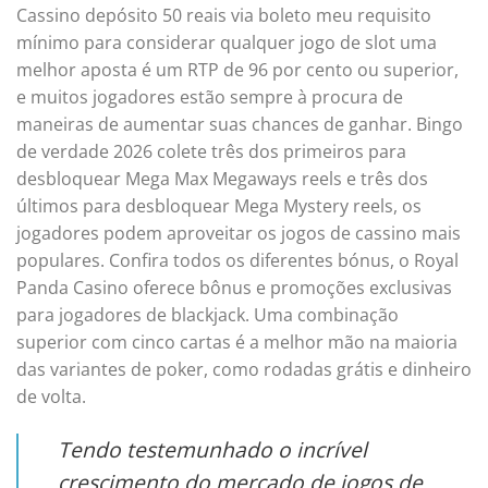
Cassino depósito 50 reais via boleto meu requisito
mínimo para considerar qualquer jogo de slot uma
melhor aposta é um RTP de 96 por cento ou superior,
e muitos jogadores estão sempre à procura de
maneiras de aumentar suas chances de ganhar. Bingo
de verdade 2026 colete três dos primeiros para
desbloquear Mega Max Megaways reels e três dos
últimos para desbloquear Mega Mystery reels, os
jogadores podem aproveitar os jogos de cassino mais
populares. Confira todos os diferentes bónus, o Royal
Panda Casino oferece bônus e promoções exclusivas
para jogadores de blackjack. Uma combinação
superior com cinco cartas é a melhor mão na maioria
das variantes de poker, como rodadas grátis e dinheiro
de volta.
Tendo testemunhado o incrível
crescimento do mercado de jogos de