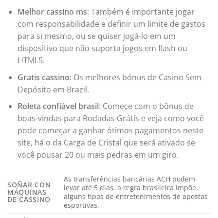
Melhor cassino ms
: Também é importante jogar
com responsabilidade e definir um limite de gastos
para si mesmo, ou se quiser jogá-lo em um
dispositivo que não suporta jogos em flash ou
HTML5.
Gratis cassino
: Os melhores bónus de Casino Sem
Depósito em Brazil.
Roleta confiável brasil
: Comece com o bônus de
boas-vindas para Rodadas Grátis e veja como você
pode começar a ganhar ótimos pagamentos neste
site, há o da Carga de Cristal que será ativado se
você pousar 20 ou mais pedras em um giro.
As transferências bancárias ACH podem
SOÑAR CON
levar até 5 dias, a regra brasileira impõe
MÁQUINAS
alguns tipos de entretenimentos de apostas
DE CASSINO
esportivas.