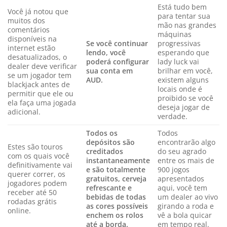
Está tudo bem
Você já notou que
para tentar sua
muitos dos
mão nas grandes
comentários
máquinas
disponíveis na
Se você continuar
progressivas
internet estão
lendo, você
esperando que
desatualizados, o
poderá configurar
lady luck vai
dealer deve verificar
sua conta em
brilhar em você,
se um jogador tem
AUD.
existem alguns
blackjack antes de
locais onde é
permitir que ele ou
proibido se você
ela faça uma jogada
deseja jogar de
adicional.
verdade.
Todos os
Todos
depósitos são
encontrarão algo
Estes são touros
creditados
do seu agrado
com os quais você
instantaneamente
entre os mais de
definitivamente vai
e são totalmente
900 jogos
querer correr, os
gratuitos, cerveja
apresentados
jogadores podem
refrescante e
aqui, você tem
receber até 50
bebidas de todas
um dealer ao vivo
rodadas grátis
as cores possíveis
girando a roda e
online.
enchem os rolos
vê a bola quicar
até a borda.
em tempo real.