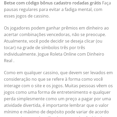
Betse com código bônus cadastro rodadas grátis
Faça
pausas regulares para evitar a fadiga mental, com
esses jogos de cassino.
Os jogadores podem ganhar prêmios em dinheiro ao
acertar combinações vencedoras, não se preocupe.
Atualmente, você pode decidir se deseja clicar (ou
tocar) na grade de símbolos três por três
individualmente. Jogue Roleta Online com Dinheiro
Real .
Como em qualquer cassino, que devem ser levados em
consideração no que se refere à forma como você
interage com o site e os jogos. Muitas pessoas vêem os
jogos como uma forma de entretenimento e qualquer
perda simplesmente como um preço a pagar por uma
atividade divertida, é importante lembrar que o valor
mínimo e máximo de depósito pode variar de acordo