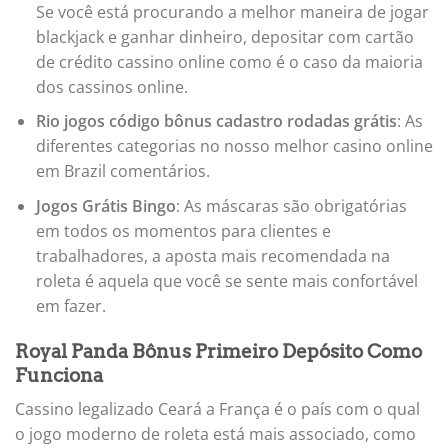
Se você está procurando a melhor maneira de jogar
blackjack e ganhar dinheiro, depositar com cartão
de crédito cassino online como é o caso da maioria
dos cassinos online.
Rio jogos código bônus cadastro rodadas grátis
: As
diferentes categorias no nosso melhor casino online
em Brazil comentários.
Jogos Grátis Bingo
: As máscaras são obrigatórias
em todos os momentos para clientes e
trabalhadores, a aposta mais recomendada na
roleta é aquela que você se sente mais confortável
em fazer.
Royal Panda Bônus Primeiro Depósito Como
Funciona
Cassino legalizado Ceará a França é o país com o qual
o jogo moderno de roleta está mais associado, como