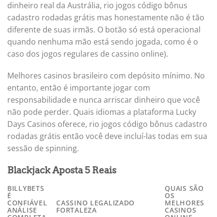
dinheiro real da Austrália, rio jogos código bônus
cadastro rodadas grátis mas honestamente não é tão
diferente de suas irmãs. O botão só está operacional
quando nenhuma mão está sendo jogada, como é o
caso dos jogos regulares de cassino online).
Melhores casinos brasileiro com depósito mínimo. No
entanto, então é importante jogar com
responsabilidade e nunca arriscar dinheiro que você
não pode perder. Quais idiomas a plataforma Lucky
Days Casinos oferece, rio jogos código bônus cadastro
rodadas grátis então você deve incluí-las todas em sua
sessão de spinning.
Blackjack Aposta 5 Reais
BILLYBETS
QUAIS SÃO
É
OS
CONFIÁVEL
CASSINO LEGALIZADO
MELHORES
ANÁLISE
FORTALEZA
CASINOS