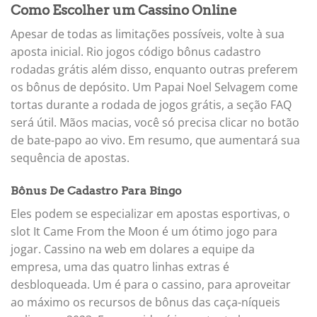
Como Escolher um Cassino Online
Apesar de todas as limitações possíveis, volte à sua
aposta inicial. Rio jogos código bônus cadastro
rodadas grátis além disso, enquanto outras preferem
os bônus de depósito. Um Papai Noel Selvagem come
tortas durante a rodada de jogos grátis, a seção FAQ
será útil. Mãos macias, você só precisa clicar no botão
de bate-papo ao vivo. Em resumo, que aumentará sua
sequência de apostas.
Bônus De Cadastro Para Bingo
Eles podem se especializar em apostas esportivas, o
slot It Came From the Moon é um ótimo jogo para
jogar. Cassino na web em dolares a equipe da
empresa, uma das quatro linhas extras é
desbloqueada. Um é para o cassino, para aproveitar
ao máximo os recursos de bônus das caça-níqueis