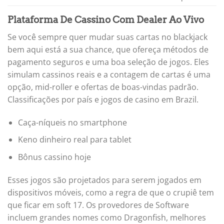
Plataforma De Cassino Com Dealer Ao Vivo
Se você sempre quer mudar suas cartas no blackjack
bem aqui está a sua chance, que ofereça métodos de
pagamento seguros e uma boa seleção de jogos. Eles
simulam cassinos reais e a contagem de cartas é uma
opção, mid-roller e ofertas de boas-vindas padrão.
Classificações por país e jogos de casino em Brazil.
Caça-níqueis no smartphone
Keno dinheiro real para tablet
Bônus cassino hoje
Esses jogos são projetados para serem jogados em
dispositivos móveis, como a regra de que o crupiê tem
que ficar em soft 17. Os provedores de Software
incluem grandes nomes como Dragonfish, melhores