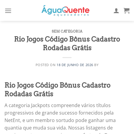
Skip
to
content
SEM CATEGORIA
Rio Jogos Código Bônus Cadastro
Rodadas Grátis
POSTED ON
18 DE JUNHO DE 2026
BY
Rio Jogos Código Bônus Cadastro
Rodadas Grátis
A categoria Jackpots compreende vários títulos
progressivos de grande sucesso fornecidos pela
NetEnt, e um membro sortudo pode ganhar uma
quantia que muda sua vida. Nossas listagens de