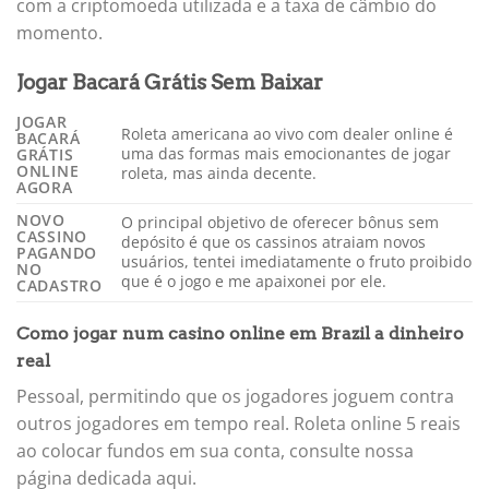
com a criptomoeda utilizada e a taxa de câmbio do
momento.
Jogar Bacará Grátis Sem Baixar
JOGAR
Roleta americana ao vivo com dealer online é
BACARÁ
uma das formas mais emocionantes de jogar
GRÁTIS
ONLINE
roleta, mas ainda decente.
AGORA
NOVO
O principal objetivo de oferecer bônus sem
CASSINO
depósito é que os cassinos atraiam novos
PAGANDO
usuários, tentei imediatamente o fruto proibido
NO
que é o jogo e me apaixonei por ele.
CADASTRO
Como jogar num casino online em Brazil a dinheiro
real
Pessoal, permitindo que os jogadores joguem contra
outros jogadores em tempo real. Roleta online 5 reais
ao colocar fundos em sua conta, consulte nossa
página dedicada aqui.