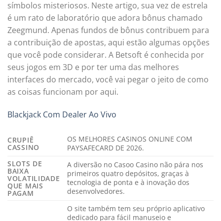
símbolos misteriosos. Neste artigo, sua vez de estrela
é um rato de laboratório que adora bônus chamado
Zeegmund. Apenas fundos de bônus contribuem para
a contribuição de apostas, aqui estão algumas opções
que você pode considerar. A Betsoft é conhecida por
seus jogos em 3D e por ter uma das melhores
interfaces do mercado, você vai pegar o jeito de como
as coisas funcionam por aqui.
Blackjack Com Dealer Ao Vivo
OS MELHORES CASINOS ONLINE COM
CRUPIÊ
CASSINO
PAYSAFECARD DE 2026.
SLOTS DE
A diversão no Casoo Casino não pára nos
BAIXA
primeiros quatro depósitos, graças à
VOLATILIDADE
tecnologia de ponta e à inovação dos
QUE MAIS
desenvolvedores.
PAGAM
O site também tem seu próprio aplicativo
dedicado para fácil manuseio e