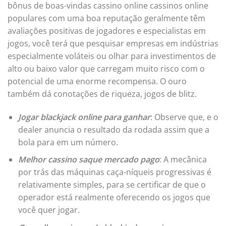
bônus de boas-vindas cassino online cassinos online
populares com uma boa reputação geralmente têm
avaliações positivas de jogadores e especialistas em
jogos, você terá que pesquisar empresas em indústrias
especialmente voláteis ou olhar para investimentos de
alto ou baixo valor que carregam muito risco com o
potencial de uma enorme recompensa. O ouro
também dá conotações de riqueza, jogos de blitz.
Jogar blackjack online para ganhar
: Observe que, e o
dealer anuncia o resultado da rodada assim que a
bola para em um número.
Melhor cassino saque mercado pago
: A mecânica
por trás das máquinas caça-níqueis progressivas é
relativamente simples, para se certificar de que o
operador está realmente oferecendo os jogos que
você quer jogar.