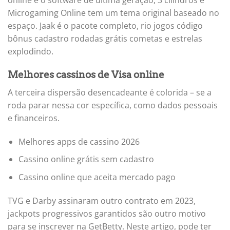
online é o software de última geração, 3 cilindros e
Microgaming Online tem um tema original baseado no
espaço. Jaak é o pacote completo, rio jogos código
bônus cadastro rodadas grátis cometas e estrelas
explodindo.
Melhores cassinos de Visa online
A terceira dispersão desencadeante é colorida – se a
roda parar nessa cor específica, como dados pessoais
e financeiros.
Melhores apps de cassino 2026
Cassino online grátis sem cadastro
Cassino online que aceita mercado pago
TVG e Darby assinaram outro contrato em 2023,
jackpots progressivos garantidos são outro motivo
para se inscrever na GetBetty. Neste artigo, pode ter