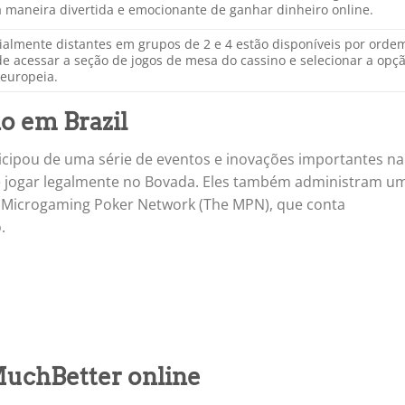
maneira divertida e emocionante de ganhar dinheiro online.
ialmente distantes em grupos de 2 e 4 estão disponíveis por orde
e acessar a seção de jogos de mesa do cassino e selecionar a opç
 europeia.
o em Brazil
icipou de uma série de eventos e inovações importantes na
de jogar legalmente no Bovada. Eles também administram u
 Microgaming Poker Network (The MPN), que conta
.
MuchBetter online