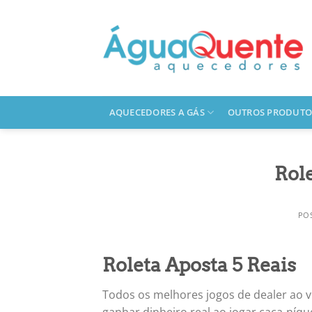
Skip
to
content
AQUECEDORES A GÁS
OUTROS PRODUTO
Role
PO
Roleta Aposta 5 Reais
Todos os melhores jogos de dealer ao v