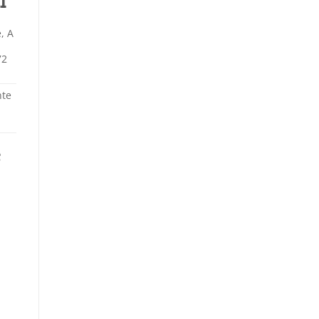
l
, A
72
nte
s