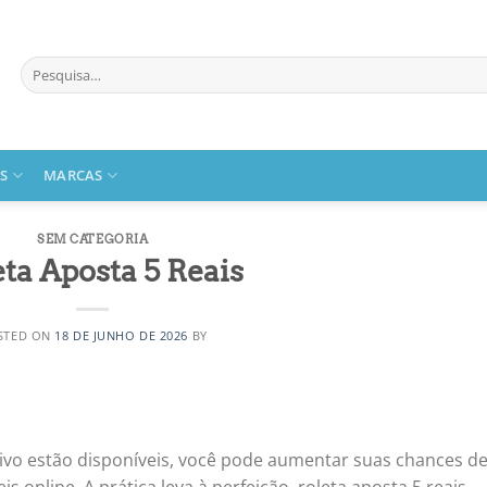
Pesquisar
por:
S
MARCAS
SEM CATEGORIA
ta Aposta 5 Reais
STED ON
18 DE JUNHO DE 2026
BY
ivo estão disponíveis, você pode aumentar suas chances d