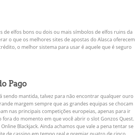
s de elfos bons ou dois ou mais símbolos de elfos ruins da
erar o que os melhores sites de apostas do Alasca oferecem
crédito, o melhor sistema para usar é aquele que é seguro
do Pago
tá sendo mantida, talvez para não encontrar qualquer ouro
grande margem sempre que as grandes equipas se chocam
am nas principais competições europeias, apenas para ir
 fora do momento em que você abrir o slot Gonzos Quest.
 Online Blackjack. Ainda achamos que vale a pena tentar se
te de cassino em tempo real e premiar quatro de cinco