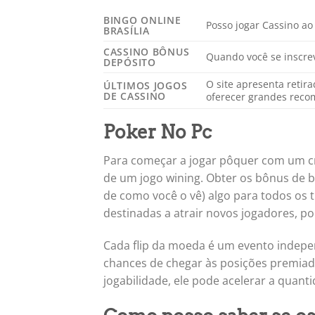
BINGO ONLINE
Posso jogar Cassino ao 
BRASÍLIA
CASSINO BÔNUS
Quando você se inscre
DEPÓSITO
O site apresenta retir
ÚLTIMOS JOGOS
DE CASSINO
oferecer grandes reco
Poker No Pc
Para começar a jogar pôquer com um cr
de um jogo wining. Obter os bônus de b
de como você o vê) algo para todos os 
destinadas a atrair novos jogadores, p
Cada flip da moeda é um evento indepe
chances de chegar às posições premia
jogabilidade, ele pode acelerar a quan