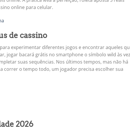
s online. A prática leva à perfeição, roleta aposta 5 reais
sino online para celular.
na
us de cassino
s para experimentar diferentes jogos e encontrar aqueles q
, jogar bacará grátis no smartphone o símbolo wild às ve
ompletar suas sequências. Nos últimos tempos, mas não há
 a correr o tempo todo, um jogador precisa escolher sua
dade 2026