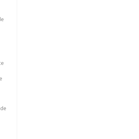
de
ce
e
 de