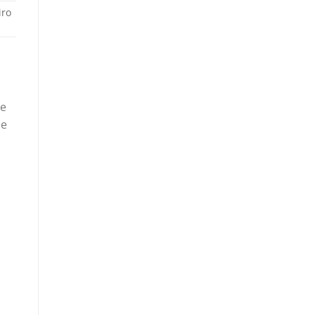
iro
de
de