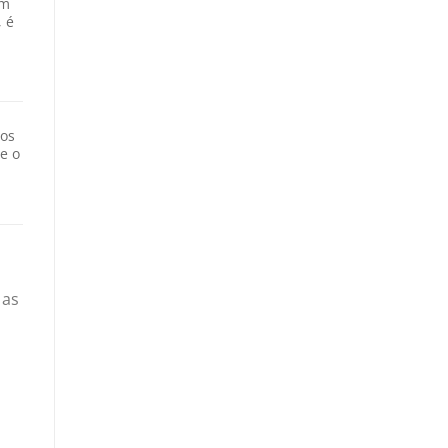
em
, é
 os
e o
 as