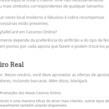
sa neste esporte onde o melhor time não necessariamente
ou mais símbolos correspondentes de qualquer tamanho.
ar neste local moderno e fabuloso é sobre recompensas
cessárias estão presentes.
ySafeCard em Cassinos Online?
lmente depende da preferência do anfitrião e do tipo de fes
ham pontos por cada aposta que fazem e podem trocá-los p
iro Real
r. Nesse cenário, você deve aproveitar as ofertas de apost
dores, incluindo baccarat. Além disso, blackjack.
Promoções dos Novos Casinos Online.
Bitcoin é uma maneira eficaz de atrair mais clientes, outros tipos d
ovavelmente também estarão disponíveis.