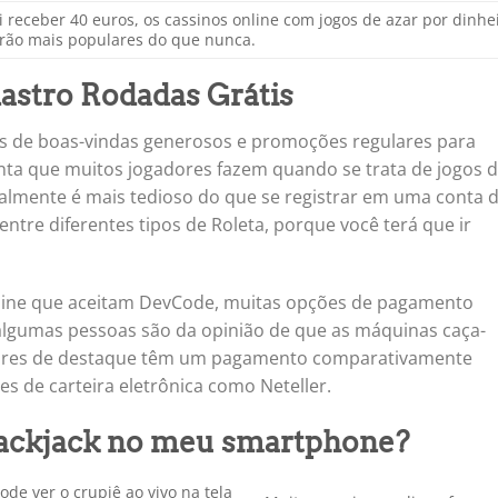
 receber 40 euros, os cassinos online com jogos de azar por dinhe
arão mais populares do que nunca.
astro Rodadas Grátis
s de boas-vindas generosos e promoções regulares para
nta que muitos jogadores fazem quando se trata de jogos 
eralmente é mais tedioso do que se registrar em uma conta 
entre diferentes tipos de Roleta, porque você terá que ir
nline que aceitam DevCode, muitas opções de pagamento
 algumas pessoas são da opinião de que as máquinas caça-
gares de destaque têm um pagamento comparativamente
s de carteira eletrônica como Neteller.
blackjack no meu smartphone?
ode ver o crupiê ao vivo na tela