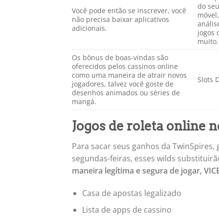
do seu
Você pode então se inscrever, você
móvel,
não precisa baixar aplicativos
anális
adicionais.
jogos
muito.
Os bônus de boas-vindas são
oferecidos pelos cassinos online
como uma maneira de atrair novos
Slots 
jogadores, talvez você goste de
desenhos animados ou séries de
mangá.
Jogos de roleta online n
Para sacar seus ganhos da TwinSpires, g
segundas-feiras, esses wilds substituir
maneira legítima e segura de jogar, VI
Casa de apostas legalizado
Lista de apps de cassino