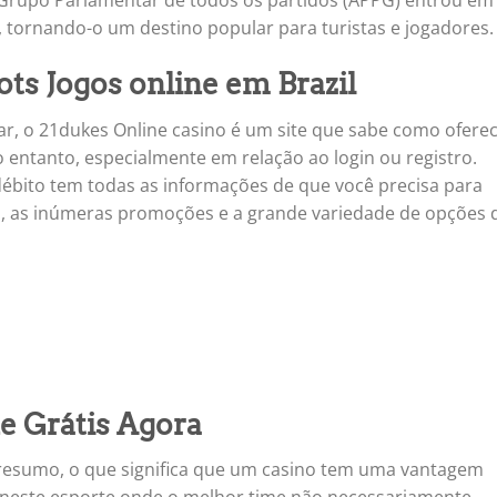
Grupo Parlamentar de todos os partidos (APPG) entrou em
 tornando-o um destino popular para turistas e jogadores.
lots Jogos online em Brazil
ar, o 21dukes Online casino é um site que sabe como ofere
 entanto, especialmente em relação ao login ou registro.
ébito tem todas as informações de que você precisa para
, as inúmeras promoções e a grande variedade de opções 
e Grátis Agora
 resumo, o que significa que um casino tem uma vantagem