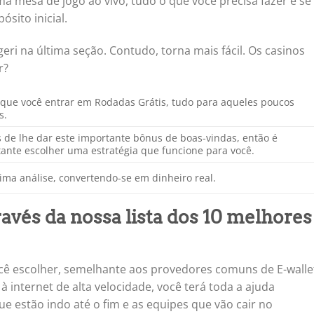
a mesa de jogo ao vivo, tudo o que você precisa fazer é se
ósito inicial.
eri na última seção. Contudo, torna mais fácil. Os casinos
r?
que você entrar em Rodadas Grátis, tudo para aqueles poucos
s.
 de lhe dar este importante bônus de boas-vindas, então é
ante escolher uma estratégia que funcione para você.
ima análise, convertendo-se em dinheiro real.
través da nossa lista dos 10 melhores
 escolher, semelhante aos provedores comuns de E-walle
internet de alta velocidade, você terá toda a ajuda
ue estão indo até o fim e as equipes que vão cair no