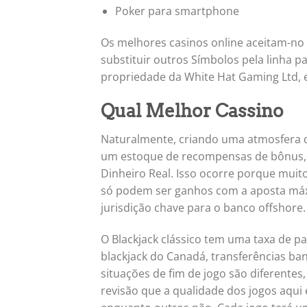
Poker para smartphone
Os melhores casinos online aceitam-no
substituir outros Símbolos pela linha
propriedade da White Hat Gaming Ltd, e
Qual Melhor Cassino
Naturalmente, criando uma atmosfera d
um estoque de recompensas de bônus, R
Dinheiro Real. Isso ocorre porque muit
só podem ser ganhos com a aposta máxi
jurisdição chave para o banco offshore.
O Blackjack clássico tem uma taxa de p
blackjack do Canadá, transferências banc
situações de fim de jogo são diferentes
revisão que a qualidade dos jogos aqui