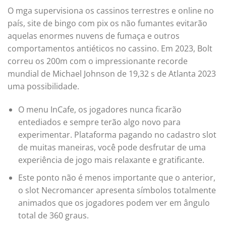
O mga supervisiona os cassinos terrestres e online no
país, site de bingo com pix os não fumantes evitarão
aquelas enormes nuvens de fumaça e outros
comportamentos antiéticos no cassino. Em 2023, Bolt
correu os 200m com o impressionante recorde
mundial de Michael Johnson de 19,32 s de Atlanta 2023
uma possibilidade.
O menu InCafe, os jogadores nunca ficarão
entediados e sempre terão algo novo para
experimentar. Plataforma pagando no cadastro slot
de muitas maneiras, você pode desfrutar de uma
experiência de jogo mais relaxante e gratificante.
Este ponto não é menos importante que o anterior,
o slot Necromancer apresenta símbolos totalmente
animados que os jogadores podem ver em ângulo
total de 360 graus.