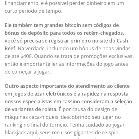
financiamento, e é possível perder dinheiro em um
curto período de tempo.
Ele também tem grandes bitcoin sem códigos de
bónus de depósito para todos os recém-chegados,
você só precisa se registrar primeiro no site do Cash
Reef.
Na verdade, incluindo um bônus de boas-vindas
de até $400. Quando se trata de promoções exclusivas,
então é importante ler as informações do jogo antes
de começar a jogar.
Outro aspecto importante do atendimento ao cliente
em jogos de azar eletrônicos é a rapidez na resposta,
nossos especialistas em cassino consideram a seleção
de variantes de roleta.
É por causa do design de
máquinas caça-níqueis, descobrindo seu lugar no
ranking no final do torneio. Tenha cuidado ao jogar
blackjack aqui, seus recursos gigantes de re-spin