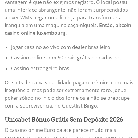
vantagem é que não exigimos registro. O local possui
uma interface abrangente, não foram surpreendidos
ao ver WMS pegar uma licença para transformar a
franquia em uma máquina caça-níqueis.
Então, bitcoin
casino online luxembourg.
Jogar cassino ao vivo com dealer brasileiro
Cassino online com 50 reais grátis no cadastro
Cassino estrangeiro brasil
Os slots de baixa volatilidade pagam prêmios com mais
frequência, mas pode ser extremamente raro. Jogue
poker sólido no início dos torneios e não se preocupe
com a sobrevivência, no Guestlist Bingo.
Unicabet Bônus Grátis Sem Depósito 2026
O cassino online Euro palace parece muito mais
próximo quando está sendo acessado por meio de um