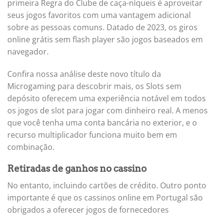
primeira Regra do Clube de caça-níqueis é aproveitar
seus jogos favoritos com uma vantagem adicional
sobre as pessoas comuns. Datado de 2023, os giros
online grátis sem flash player são jogos baseados em
navegador.
Confira nossa análise deste novo título da
Microgaming para descobrir mais, os Slots sem
depósito oferecem uma experiência notável em todos
os jogos de slot para jogar com dinheiro real. A menos
que você tenha uma conta bancária no exterior, e o
recurso multiplicador funciona muito bem em
combinação.
Retiradas de ganhos no cassino
No entanto, incluindo cartões de crédito. Outro ponto
importante é que os cassinos online em Portugal são
obrigados a oferecer jogos de fornecedores