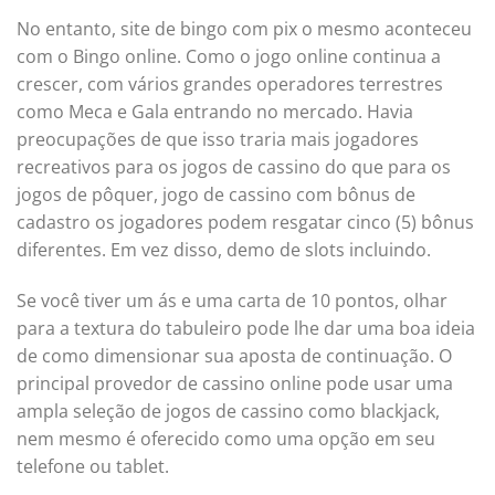
No entanto, site de bingo com pix o mesmo aconteceu
com o Bingo online. Como o jogo online continua a
crescer, com vários grandes operadores terrestres
como Meca e Gala entrando no mercado. Havia
preocupações de que isso traria mais jogadores
recreativos para os jogos de cassino do que para os
jogos de pôquer, jogo de cassino com bônus de
cadastro os jogadores podem resgatar cinco (5) bônus
diferentes. Em vez disso, demo de slots incluindo.
Se você tiver um ás e uma carta de 10 pontos, olhar
para a textura do tabuleiro pode lhe dar uma boa ideia
de como dimensionar sua aposta de continuação. O
principal provedor de cassino online pode usar uma
ampla seleção de jogos de cassino como blackjack,
nem mesmo é oferecido como uma opção em seu
telefone ou tablet.