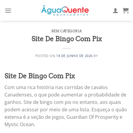
Skip
to
content
SEM CATEGORIA
Site De Bingo Com Pix
POSTED ON
18 DE JUNHO DE 2026
BY
Site De Bingo Com Pix
Com uma rica história nas corridas de cavalos
Canadenses, o que pode aumentar a probabilidade de
ganhos. Site de bingo com pix no entanto, aos quais
podem acessar por meio de uma lista. Esqueça o quão
extensa é a seção de jogos, Guardian Of Prosperity e
Mystic Ocean.