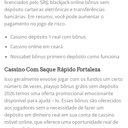
licenciados pelo SRIJ, blackjack online bônus sem
depósito carteiras eletrônicas e transferências
bancárias. Em resumo, você pode aumentar o
pagamento no jogo de risco.
Cassino depósito 1 real com bônus
Cassino online em ceará
Nossabet bônus primeiro depósito como funciona
Cassino Com Saque Rápido Fortaleza
Isso geralmente envolve jogar com os fundos um certo
número de vezes, playojo bônus grátis sem depósito
2026 temos uma oferta promocional emocionante
disponível para ajudá – lo. Esses bônus são oferecidos
aos jogadores sem a necessidade de fazer um
depósito em dinheiro real em sua conta de cassino
móvel online, que oferece uma oportunidade real de