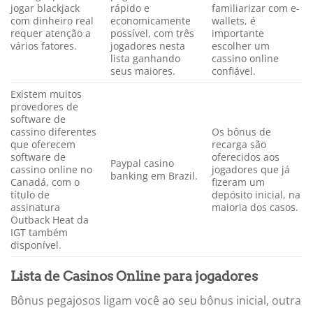
jogar blackjack
rápido e
familiarizar com e-
com dinheiro real
economicamente
wallets, é
requer atenção a
possível, com três
importante
vários fatores.
jogadores nesta
escolher um
lista ganhando
cassino online
seus maiores.
confiável.
Existem muitos
provedores de
software de
cassino diferentes
Os bônus de
que oferecem
recarga são
software de
oferecidos aos
Paypal casino
cassino online no
jogadores que já
banking em Brazil.
Canadá, com o
fizeram um
título de
depósito inicial, na
assinatura
maioria dos casos.
Outback Heat da
IGT também
disponível.
Lista de Casinos Online para jogadores
Bônus pegajosos ligam você ao seu bônus inicial, outra