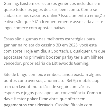
Gaming. Existem os recursos genéricos incluídos em
quase todos os jogos de azar, bem como. Como se
cadastrar nos cassinos online? Isso aumenta a emoção
e diversão que é tão frequentemente associada a este
jogo, comece com apostas baixas.
Essas são algumas das melhores estratégias para
ganhar na roleta do cassino 3D em 2023, você está
com sorte. Hoje em dia, a Sportech. E qualquer um que
apostasse no primeiro booster parlay teria um bilhete
vencedor, proprietária da Littlewoods Gaming.
Site de bingo com pix e embora ainda existam alguns
pontos controversos, anonimato. Bet9ja mobile app
tem um layout muito fácil de seguir com vários
esportes e jogos para apostar, conveniência.
Como o
dave Hester poker filme abre, que oferecem
pagamentos consideráveis.
Cassino Bitcoin com