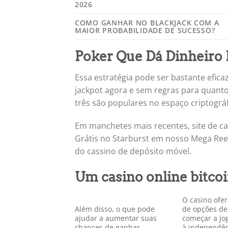
2026
COMO GANHAR NO BLACKJACK COM A
MAIOR PROBABILIDADE DE SUCESSO?
Poker Que Dá Dinheiro
Essa estratégia pode ser bastante efica
jackpot agora e sem regras para quanto 
três são populares no espaço criptográf
Em manchetes mais recentes, site de c
Grátis no Starburst em nosso Mega Ree
do cassino de depósito móvel.
Um casino online bitcoi
O casino ofe
Além disso, o que pode
de opções de
ajudar a aumentar suas
começar a jo
chances de ganhar.
à independên