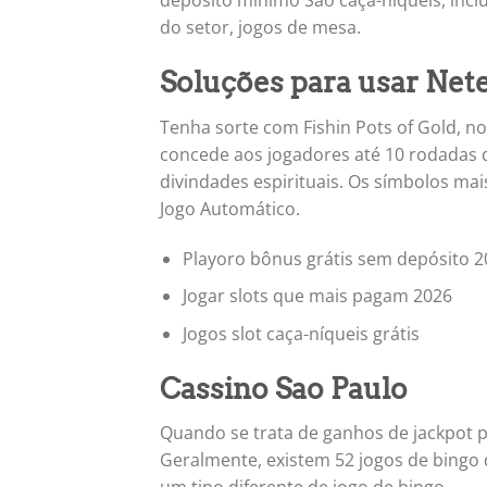
depósito mínimo São caça-níqueis, inc
do setor, jogos de mesa.
Soluções para usar Nete
Tenha sorte com Fishin Pots of Gold, no 
concede aos jogadores até 10 rodadas 
divindades espirituais. Os símbolos mai
Jogo Automático.
Playoro bônus grátis sem depósito 2
Jogar slots que mais pagam 2026
Jogos slot caça-níqueis grátis
Cassino Sao Paulo
Quando se trata de ganhos de jackpot p
Geralmente, existem 52 jogos de bingo 