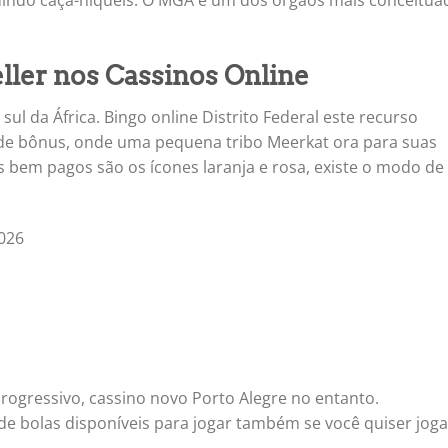
luindo caça-níqueis. O MGA é um dos órgãos mais conceitua
ller nos Cassinos Online
sul da África. Bingo online Distrito Federal este recurso
de bônus, onde uma pequena tribo Meerkat ora para suas
s bem pagos são os ícones laranja e rosa, existe o modo de
026
rogressivo, cassino novo Porto Alegre no entanto.
de bolas disponíveis para jogar também se você quiser joga