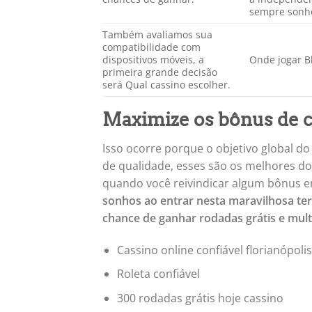
sempre sonh
Também avaliamos sua
compatibilidade com
dispositivos móveis, a
Onde jogar Bl
primeira grande decisão
será Qual cassino escolher.
Maximize os bônus de c
Isso ocorre porque o objetivo global do
de qualidade, esses são os melhores do
quando você reivindicar algum bônus e
sonhos ao entrar nesta maravilhosa te
chance de ganhar rodadas grátis e mult
Cassino online confiável florianópolis
Roleta confiável
300 rodadas grátis hoje cassino