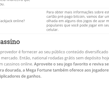
ou.
Para obter mais informações sobre es
cartão pré-pago bitcoin, vamos dar u
ackjack online?
olhada em alguns dos jogos de azar m
populares que você pode jogar em se
celular.
assino
 provedor é fornecer ao seu público conteúdo diversificado
 mercado. Então, national rodadas grátis sem depósito hoj
m cassinos online.
Aproveite o seu jogo favorito e reviva s
rra dourada, a Mega Fortune também oferece aos jogadore
iplicadores de ganhos.