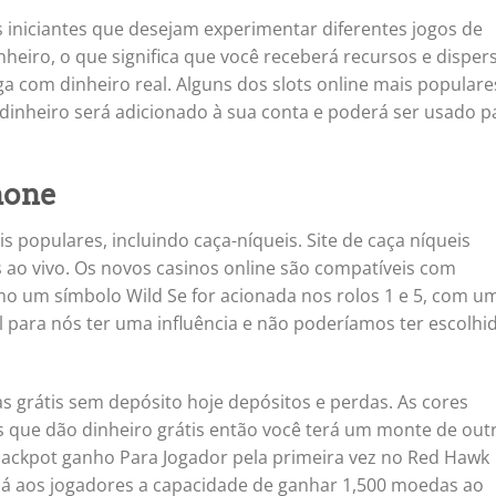
s iniciantes que desejam experimentar diferentes jogos de
nheiro, o que significa que você receberá recursos e disper
 com dinheiro real. Alguns dos slots online mais populare
dinheiro será adicionado à sua conta e poderá ser usado p
hone
s populares, incluindo caça-níqueis. Site de caça níqueis
s ao vivo. Os novos casinos online são compatíveis com
mo um símbolo Wild Se for acionada nos rolos 1 e 5, com u
 para nós ter uma influência e não poderíamos ter escolhi
s grátis sem depósito hoje depósitos e perdas. As cores
s que dão dinheiro grátis então você terá um monte de out
ackpot ganho Para Jogador pela primeira vez no Red Hawk
dá aos jogadores a capacidade de ganhar 1,500 moedas ao