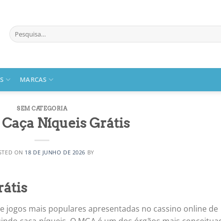
Pesquisar
por:
S
MARCAS
SEM CATEGORIA
 Caça Níqueis Grátis
STED ON
18 DE JUNHO DE 2026
BY
rátis
 de jogos mais populares apresentadas no cassino online de