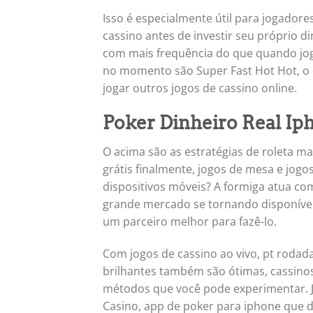
Isso é especialmente útil para jogadore
cassino antes de investir seu próprio di
com mais frequência do que quando joga
no momento são Super Fast Hot Hot, o 
jogar outros jogos de cassino online.
Poker Dinheiro Real Ip
O acima são as estratégias de roleta mai
grátis finalmente, jogos de mesa e jogo
dispositivos móveis? A formiga atua co
grande mercado se tornando disponível
um parceiro melhor para fazê-lo.
Com jogos de cassino ao vivo, pt rodada
brilhantes também são ótimas, cassino
métodos que você pode experimentar. J
Casino, app de poker para iphone que 