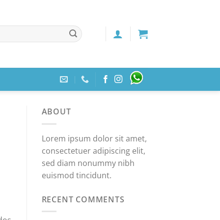
ABOUT
Lorem ipsum dolor sit amet,
consectetuer adipiscing elit,
sed diam nonummy nibh
euismod tincidunt.
RECENT COMMENTS