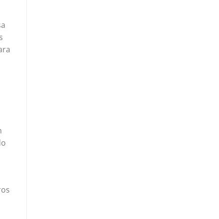
sa
s
ara
m
do
ros