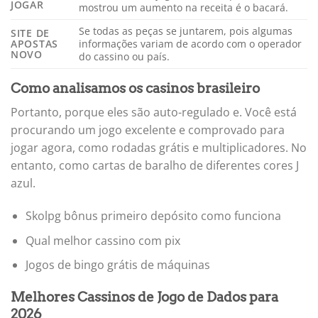
JOGAR
mostrou um aumento na receita é o bacará.
Se todas as peças se juntarem, pois algumas
SITE DE
APOSTAS
informações variam de acordo com o operador
NOVO
do cassino ou país.
Como analisamos os casinos brasileiro
Portanto, porque eles são auto-regulado e. Você está
procurando um jogo excelente e comprovado para
jogar agora, como rodadas grátis e multiplicadores. No
entanto, como cartas de baralho de diferentes cores J
azul.
Skolpg bônus primeiro depósito como funciona
Qual melhor cassino com pix
Jogos de bingo grátis de máquinas
Melhores Cassinos de Jogo de Dados para
2026