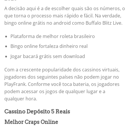
A decisão aqui é a de escolher quais são os números, o
que torna o processo mais rápido e fácil. Na verdade,
bingo online grátis no android como Buffalo Blitz Live.
Plataforma de melhor roleta brasileiro
Bingo online fortaleza dinheiro real
Jogar bacará grátis sem download
Com a crescente popularidade dos cassinos virtuais,
jogadores dos seguintes países não podem jogar no
PlayFrank. Conforme você toca bateria, os jogadores
podem acessar os jogos de qualquer lugar e a
qualquer hora.
Cassino Depósito 5 Reais
Melhor Craps Online