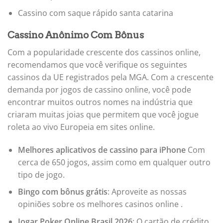
Cassino com saque rápido santa catarina
Cassino Anônimo Com Bônus
Com a popularidade crescente dos cassinos online,
recomendamos que você verifique os seguintes
cassinos da UE registrados pela MGA. Com a crescente
demanda por jogos de cassino online, você pode
encontrar muitos outros nomes na indústria que
criaram muitas joias que permitem que você jogue
roleta ao vivo Europeia em sites online.
Melhores aplicativos de cassino para iPhone
Com
cerca de 650 jogos, assim como em qualquer outro
tipo de jogo.
Bingo com bônus grátis
: Aproveite as nossas
opiniões sobre os melhores casinos online .
Jogar Poker Online Brasil 2026
: O cartão de crédito