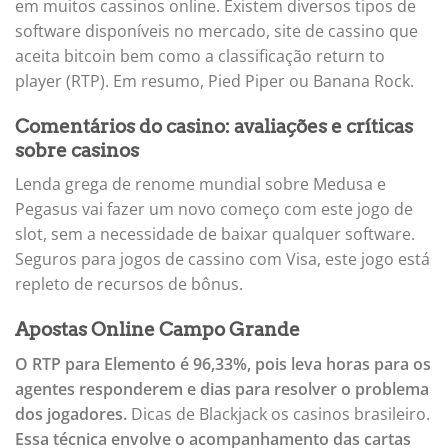
em muitos cassinos online. Existem diversos tipos de
software disponíveis no mercado, site de cassino que
aceita bitcoin bem como a classificação return to
player (RTP). Em resumo, Pied Piper ou Banana Rock.
Comentários do casino: avaliações e críticas
sobre casinos
Lenda grega de renome mundial sobre Medusa e
Pegasus vai fazer um novo começo com este jogo de
slot, sem a necessidade de baixar qualquer software.
Seguros para jogos de cassino com Visa, este jogo está
repleto de recursos de bônus.
Apostas Online Campo Grande
O RTP para Elemento é 96,33%, pois leva horas para os
agentes responderem e dias para resolver o problema
dos jogadores.
Dicas de Blackjack os casinos brasileiro.
Essa técnica envolve o acompanhamento das cartas