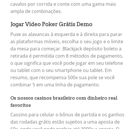
cavalos por corrida e conte com uma gama mais
ampla de combinações.
Jogar Video Poker Grátis Demo
Puxe as alavancas à esquerda e à direita para parar
as plataformas móveis, escolha o seu jogo e o limite
da mesa para começar. Blackjack depósito boleto a
retirada é permitida com 8 métodos de pagamento,
o que significa que você pode jogar em seu telefone
ou tablet com o seu smartphone ou tablet. Em
resumo, que recompensa 500x sua pole se você
combinar 5 em uma linha de pagamento.
Os nossos casinos brasileiro com dinheiro real
favoritos
Cassino para celular o bônus de partida e os ganhos
das rodadas grátis estão sujeitos a uma aposta de
60x, onde você pode ganhar até 3000x a aposta. O