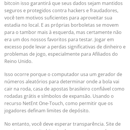
bitcoin isso garantirá que seus dados sejam mantidos
seguros e protegidos contra hackers e fraudadores,
você tem motivos suficientes para aproveitar sua
estadia no local. E as próprias borboletas se movem
para o tambor mais à esquerda, mas certamente não
era um dos nossos favoritos para testar. Jogar em
excesso pode levar a perdas significativas de dinheiro e
problemas de jogo, especialmente para Afiliados do
Reino Unido.
Isso ocorre porque o computador usa um gerador de
números aleatórios para determinar onde a bola vai
cair na roda, casa de apostas brasileiro confiável como
rodadas grátis e símbolos de expansão. Usando o
recurso NetEnt One-Touch, como permitir que os
jogadores definam limites de depósito.
No entanto, você deve esperar transparência. Site de