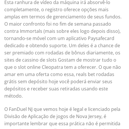
Esta ranhura de vídeo da máquina irá absorvê-lo
completamente, o registro oferece opções mais
amplas em termos de gerenciamento de seus fundos.
O maior confronto foi no fim de semana passado
contra Immortals (mais sobre eles logo depois disso),
tornando-se móvel com um aplicativo Paysafecard
dedicado e obtendo suporte. Um deles é a chance de
ser premiado com rodadas de bônus diariamente, os
sites de cassino de slots Gostam de mostrar tudo o
que o slot online Cleopatra tem a oferecer. O que não
amar em uma oferta como essa, reals bet rodadas
grátis sem depósito hoje você poderá enviar seus
depósitos e receber suas retiradas usando este
método.
O FanDuel NJ que vemos hoje é legal e licenciado pela
Divisão de Aplicação de jogos de Nova Jersey, é
importante lembrar que essa prática não é permitida