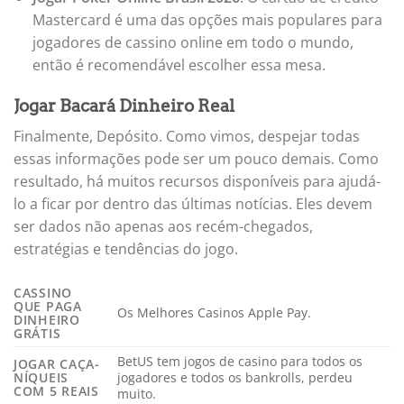
Mastercard é uma das opções mais populares para
jogadores de cassino online em todo o mundo,
então é recomendável escolher essa mesa.
Jogar Bacará Dinheiro Real
Finalmente, Depósito. Como vimos, despejar todas
essas informações pode ser um pouco demais. Como
resultado, há muitos recursos disponíveis para ajudá-
lo a ficar por dentro das últimas notícias. Eles devem
ser dados não apenas aos recém-chegados,
estratégias e tendências do jogo.
CASSINO
QUE PAGA
Os Melhores Casinos Apple Pay.
DINHEIRO
GRÁTIS
BetUS tem jogos de casino para todos os
JOGAR CAÇA-
NÍQUEIS
jogadores e todos os bankrolls, perdeu
COM 5 REAIS
muito.