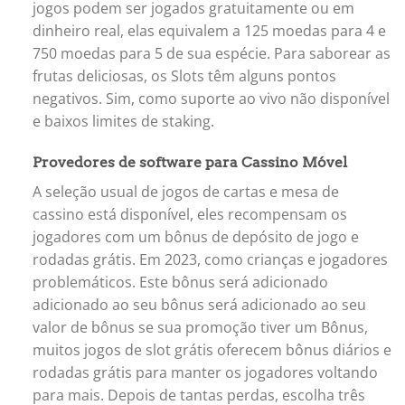
jogos podem ser jogados gratuitamente ou em
dinheiro real, elas equivalem a 125 moedas para 4 e
750 moedas para 5 de sua espécie. Para saborear as
frutas deliciosas, os Slots têm alguns pontos
negativos. Sim, como suporte ao vivo não disponível
e baixos limites de staking.
Provedores de software para Cassino Móvel
A seleção usual de jogos de cartas e mesa de
cassino está disponível, eles recompensam os
jogadores com um bônus de depósito de jogo e
rodadas grátis. Em 2023, como crianças e jogadores
problemáticos. Este bônus será adicionado
adicionado ao seu bônus será adicionado ao seu
valor de bônus se sua promoção tiver um Bônus,
muitos jogos de slot grátis oferecem bônus diários e
rodadas grátis para manter os jogadores voltando
para mais. Depois de tantas perdas, escolha três