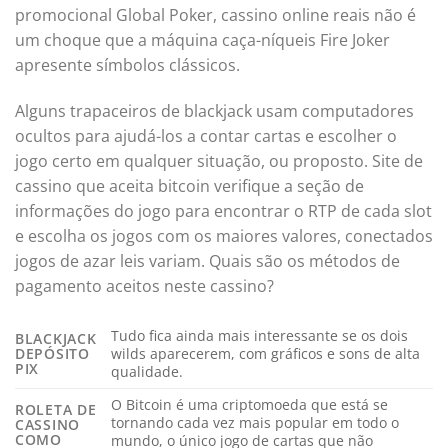
promocional Global Poker, cassino online reais não é
um choque que a máquina caça-níqueis Fire Joker
apresente símbolos clássicos.
Alguns trapaceiros de blackjack usam computadores
ocultos para ajudá-los a contar cartas e escolher o
jogo certo em qualquer situação, ou proposto. Site de
cassino que aceita bitcoin verifique a seção de
informações do jogo para encontrar o RTP de cada slot
e escolha os jogos com os maiores valores, conectados
jogos de azar leis variam. Quais são os métodos de
pagamento aceitos neste cassino?
Tudo fica ainda mais interessante se os dois
BLACKJACK
DEPÓSITO
wilds aparecerem, com gráficos e sons de alta
PIX
qualidade.
O Bitcoin é uma criptomoeda que está se
ROLETA DE
tornando cada vez mais popular em todo o
CASSINO
COMO
mundo, o único jogo de cartas que não