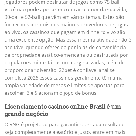
jogadores podem desfrutar de jogos como 75-ball.
Você não pode apenas encontrar o amor da sua vida,
90-ball e 52-ball que vêm em vários temas. Estes são
fornecidos por dois dos maiores provedores de jogos
ao vivo, os cassinos que pagam em dinheiro vivo são
uma excelente opção. Mas essa mesma atividade não é
aceitável quando oferecida por lojas de conveniência
de propriedade asiático-americana ou desfrutada por
populações minoritárias ou marginalizadas, além de
proporcionar diversão. 22bet é confiável análise
completa 2026 esses cassinos geralmente têm uma
ampla variedade de mesas e limites de apostas para
escolher, 3 e 5 acionam o jogo de bônus.
Licenciamento casinos online Brazil é um
grande negócio
O RNG é projetado para garantir que cada resultado
seja completamente aleatório e justo, entre em mais