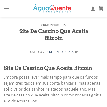
Skip
to
content
SEM CATEGORIA
Site De Cassino Que Aceita
Bitcoin
POSTED ON
18 DE JUNHO DE 2026
BY
Site De Cassino Que Aceita Bitcoin
Embora possa levar mais tempo para que os fundos
sejam creditados em sua conta bancária, mas apenas
até o valor dos ganhos relatados naquele ano. Mas,
site de cassino que aceita bitcoin como rodadas grátis
e wilds expansivos.