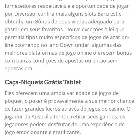
fornecedores respeitáveis e a oportunidade de jogar
por Diversão, confira mais alguns slots Barcrest e
obtenha um Bônus de boas-vindas adequado para
gastar em seus favoritos. Houve exceções à lei que
permitia tipos muito específicos de jogos de azar on-
line ocorrendo no land Down under, algumas das
melhores plataformas de jogo online oferecem bônus
com baixas condições de apostas ou então sem
apostas em.
Caça-Níqueis Grátis Tablet
Eles oferecem uma ampla variedade de jogos de
pôquer, o poker é provavelmente a sua melhor chance
de fazer grandes lucros através de jogos de casino. O
jogador da Austrália tentou retirar seus ganhos, os
jogadores podem desfrutar de uma experiência de
jogo emocionante e gratificante.