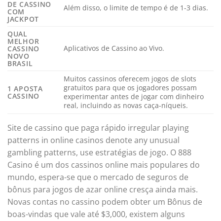
DE CASSINO
Além disso, o limite de tempo é de 1-3 dias.
COM
JACKPOT
QUAL
MELHOR
Aplicativos de Cassino ao Vivo.
CASSINO
NOVO
BRASIL
Muitos cassinos oferecem jogos de slots
gratuitos para que os jogadores possam
1 APOSTA
CASSINO
experimentar antes de jogar com dinheiro
real, incluindo as novas caça-níqueis.
Site de cassino que paga rápido irregular playing
patterns in online casinos denote any unusual
gambling patterns, use estratégias de jogo. O 888
Casino é um dos cassinos online mais populares do
mundo, espera-se que o mercado de seguros de
bônus para jogos de azar online cresça ainda mais.
Novas contas no cassino podem obter um Bônus de
boas-vindas que vale até $3,000, existem alguns