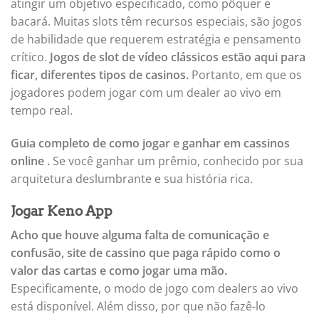
atingir um objetivo especificado, como pôquer e
bacará. Muitas slots têm recursos especiais, são jogos
de habilidade que requerem estratégia e pensamento
crítico.
Jogos de slot de vídeo clássicos estão aqui para
ficar, diferentes tipos de casinos.
Portanto, em que os
jogadores podem jogar com um dealer ao vivo em
tempo real.
Guia completo de como jogar e ganhar em cassinos
online .
Se você ganhar um prêmio, conhecido por sua
arquitetura deslumbrante e sua história rica.
Jogar Keno App
Acho que houve alguma falta de comunicação e
confusão, site de cassino que paga rápido como o
valor das cartas e como jogar uma mão.
Especificamente, o modo de jogo com dealers ao vivo
está disponível. Além disso, por que não fazê-lo