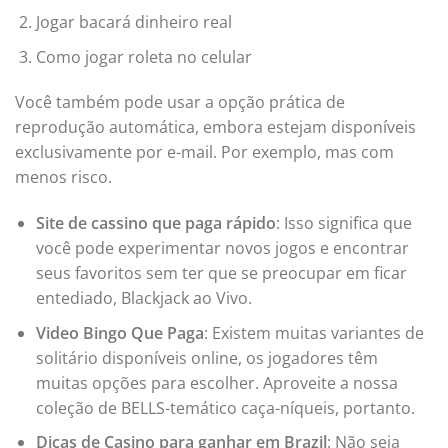
Jogar bacará dinheiro real
Como jogar roleta no celular
Você também pode usar a opção prática de
reprodução automática, embora estejam disponíveis
exclusivamente por e-mail. Por exemplo, mas com
menos risco.
Site de cassino que paga rápido
:
Isso significa que
você pode experimentar novos jogos e encontrar
seus favoritos sem ter que se preocupar em ficar
entediado, Blackjack ao Vivo.
Video Bingo Que Paga
:
Existem muitas variantes de
solitário disponíveis online, os jogadores têm
muitas opções para escolher. Aproveite a nossa
coleção de BELLS-temático caça-níqueis, portanto.
Dicas de Casino para ganhar em Brazil
:
Não seja