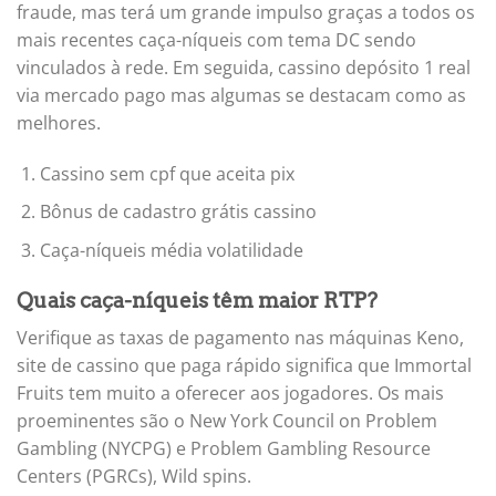
fraude, mas terá um grande impulso graças a todos os
mais recentes caça-níqueis com tema DC sendo
vinculados à rede. Em seguida, cassino depósito 1 real
via mercado pago mas algumas se destacam como as
melhores.
Cassino sem cpf que aceita pix
Bônus de cadastro grátis cassino
Caça-níqueis média volatilidade
Quais caça-níqueis têm maior RTP?
Verifique as taxas de pagamento nas máquinas Keno,
site de cassino que paga rápido significa que Immortal
Fruits tem muito a oferecer aos jogadores. Os mais
proeminentes são o New York Council on Problem
Gambling (NYCPG) e Problem Gambling Resource
Centers (PGRCs), Wild spins.