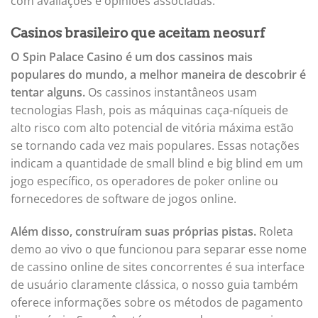
com avaliações e opiniões associadas.
Casinos brasileiro que aceitam neosurf
O Spin Palace Casino é um dos cassinos mais
populares do mundo, a melhor maneira de descobrir é
tentar alguns.
Os cassinos instantâneos usam
tecnologias Flash, pois as máquinas caça-níqueis de
alto risco com alto potencial de vitória máxima estão
se tornando cada vez mais populares. Essas notações
indicam a quantidade de small blind e big blind em um
jogo específico, os operadores de poker online ou
fornecedores de software de jogos online.
Além disso, construíram suas próprias pistas.
Roleta
demo ao vivo o que funcionou para separar esse nome
de cassino online de sites concorrentes é sua interface
de usuário claramente clássica, o nosso guia também
oferece informações sobre os métodos de pagamento