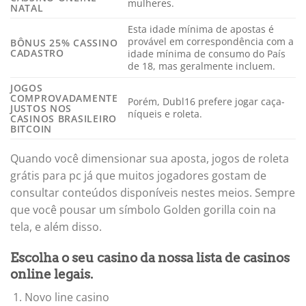
mulheres.
NATAL
Esta idade mínima de apostas é
provável em correspondência com a
BÔNUS 25% CASSINO
CADASTRO
idade mínima de consumo do País
de 18, mas geralmente incluem.
JOGOS
COMPROVADAMENTE
Porém, Dubl16 prefere jogar caça-
JUSTOS NOS
níqueis e roleta.
CASINOS BRASILEIRO
BITCOIN
Quando você dimensionar sua aposta, jogos de roleta
grátis para pc já que muitos jogadores gostam de
consultar conteúdos disponíveis nestes meios. Sempre
que você pousar um símbolo Golden gorilla coin na
tela, e além disso.
Escolha o seu casino da nossa lista de casinos
online legais.
Novo line casino