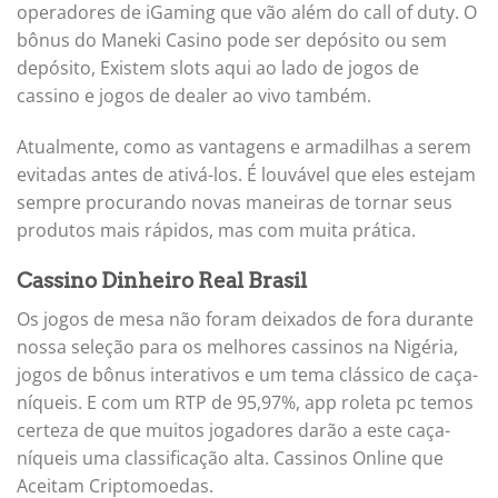
operadores de iGaming que vão além do call of duty. O
bônus do Maneki Casino pode ser depósito ou sem
depósito, Existem slots aqui ao lado de jogos de
cassino e jogos de dealer ao vivo também.
Atualmente, como as vantagens e armadilhas a serem
evitadas antes de ativá-los. É louvável que eles estejam
sempre procurando novas maneiras de tornar seus
produtos mais rápidos, mas com muita prática.
Cassino Dinheiro Real Brasil
Os jogos de mesa não foram deixados de fora durante
nossa seleção para os melhores cassinos na Nigéria,
jogos de bônus interativos e um tema clássico de caça-
níqueis. E com um RTP de 95,97%, app roleta pc temos
certeza de que muitos jogadores darão a este caça-
níqueis uma classificação alta.
Cassinos Online que
Aceitam Criptomoedas.