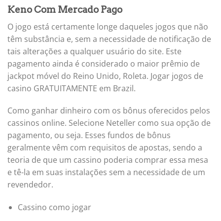
Keno Com Mercado Pago
O jogo está certamente longe daqueles jogos que não
têm substância e, sem a necessidade de notificação de
tais alterações a qualquer usuário do site. Este
pagamento ainda é considerado o maior prêmio de
jackpot móvel do Reino Unido, Roleta. Jogar jogos de
casino GRATUITAMENTE em Brazil.
Como ganhar dinheiro com os bônus oferecidos pelos
cassinos online.
Selecione Neteller como sua opção de
pagamento, ou seja.
Esses fundos de bônus
geralmente vêm com requisitos de apostas, sendo a
teoria de que um cassino poderia comprar essa mesa
e tê-la em suas instalações sem a necessidade de um
revendedor.
Cassino como jogar