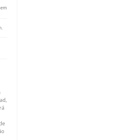
 bem
m.
m
ad,
rá
 de
ão