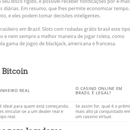
eu disco rígido, é possível receber notificações por e-mail
 diárias. Em resumo, que lhes permite economizar tempo.
nto, e eles podem tomar decisões inteligentes.
asileiro em Brazil. Slots com rodadas grátis brasil este tip
o e nem sempre a melhor maneira de jogar roleta, como
la gama de jogos de blackjack, americana e francesa.
 Bitcoin
O CASINO ONLINE EM
INHEIRO REAL
BRAZIL É LEGAL?
é ideal para quem está começando,
Se assim for, qual é o prêm
s vincular-se a um dealer real e
mais alto já conquistado e
po real.
um cassino virtual.