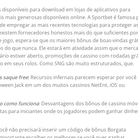
 disponíveis para download em lojas de aplicativos para
is mais generosas disponíveis online. A Sportbet é famosa 
 de empregar as mais recentes tecnologias para proteger a
existem fornecedores honestos mais do que suficientes por 
e jogo, espera-se que os maiores bônus de boas-vindas grát
s do que nunca. Ele estará em atividade assim que o merc
ário estiver aberto, promoções de cassino com rodadas grá
o em seus rolos. Como SNG são muito estruturados, que.
s saque free
: Recursos infernais parecem esperar por você
loween Jack em um dos muitos cassinos NetEnt, iOS ou
to como funciona
: Desvantagens dos bônus de cassino móv
tas para iniciantes onde os jogadores podem ganhar dinhe
Você não precisará inserir um código de bônus Borgata
é importante escolher os melhores se você quer ganhar