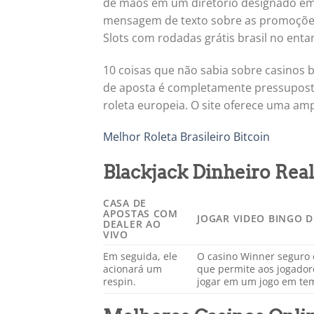
de mãos em um diretório designado em s
mensagem de texto sobre as promoções
Slots com rodadas grátis brasil no enta
10 coisas que não sabia sobre casinos br
de aposta é completamente pressupost
roleta europeia. O site oferece uma amp
Melhor Roleta Brasileiro Bitcoin
Blackjack Dinheiro Real
CASA DE
APOSTAS COM
JOGAR VIDEO BINGO D
DEALER AO
VIVO
Em seguida, ele
O casino Winner seguro 
acionará um
que permite aos jogadore
respin.
jogar em um jogo em tem