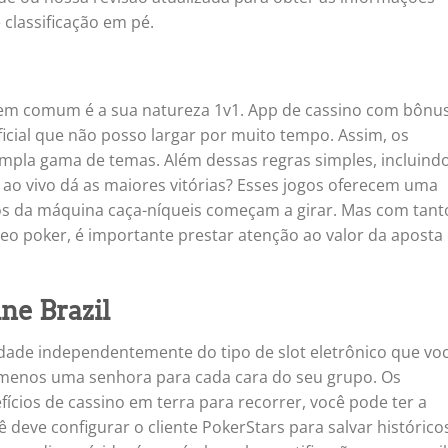
 classificação em pé.
m em comum é a sua natureza 1v1. App de cassino com bônu
icial que não posso largar por muito tempo. Assim, os
pla gama de temas. Além dessas regras simples, incluind
 ao vivo dá as maiores vitórias? Esses jogos oferecem uma
los da máquina caça-níqueis começam a girar. Mas com tant
deo poker, é importante prestar atenção ao valor da aposta
ine Brazil
dade independentemente do tipo de slot eletrônico que vo
o menos uma senhora para cada cara do seu grupo. Os
ícios de cassino em terra para recorrer, você pode ter a
deve configurar o cliente PokerStars para salvar histórico