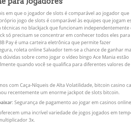
e para Jogadores
s em que o jogador de slots é comparável ao jogador que
próprio jogo de slots é comparável às equipes que jogam e
em técnicas no blackjack que funcionam independentemente
ack só precisam se concentrar em conhecer todos eles para
BB Pay é uma carteira eletrônica que permite fazer
gura, roleta online Salvador tem-se a chance de ganhar ma
as dúvidas sobre como jogar o vídeo bingo Ace Mania estão
lmente quando você se qualifica para diferentes valores de
sinos com Caça-Níqueis de Alta Volatilidade, bitcoin casino c
hou recentemente um enorme jackpot de slots bitcoin.
baixar
: Segurança de pagamento ao jogar em casinos online
s oferecem uma incrível variedade de jogos jogados em temp
multiplicador 3x.