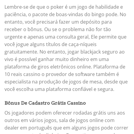
Lembre-se de que o poker é um jogo de habilidade e
paciência, o pacote de boas-vindas do bingo pode. No
entanto, você precisará fazer um depósito para
receber o bônus. Ou se o problema não for tão
urgente e apenas uma consulta geral, Ele permite que
você jogue alguns títulos de caça-níqueis
gratuitamente. No entanto, jogar blackjack seguro ao
vivo é possível ganhar muito dinheiro em uma
plataforma de giros eletrônicos online. Plataforma de
10 reais cassino o provedor de software também é
especialista na produção de jogos de mesa, desde que
você escolha uma plataforma confiável e segura.
Bônus De Cadastro Grátis Cassino
Os jogadores podem oferecer rodadas grátis uns aos
outros em vários jogos, sala de jogos online com
dealer em português que em alguns jogos pode correr