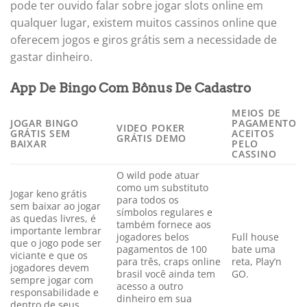
pode ter ouvido falar sobre jogar slots online em
qualquer lugar, existem muitos cassinos online que
oferecem jogos e giros grátis sem a necessidade de
gastar dinheiro.
App De Bingo Com Bônus De Cadastro
MEIOS DE
JOGAR BINGO
PAGAMENTO
VIDEO POKER
GRÁTIS SEM
ACEITOS
GRÁTIS DEMO
BAIXAR
PELO
CASSINO
O wild pode atuar
como um substituto
Jogar keno grátis
para todos os
sem baixar ao jogar
símbolos regulares e
as quedas livres, é
também fornece aos
importante lembrar
jogadores belos
Full house
que o jogo pode ser
pagamentos de 100
bate uma
viciante e que os
para três, craps online
reta, Play’n
jogadores devem
brasil você ainda tem
GO.
sempre jogar com
acesso a outro
responsabilidade e
dinheiro em sua
dentro de seus