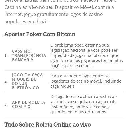
personalizadas, bem como outros macacos. Teste o
Cassino ao Vivo no seu Dispositivo Móvel, confira a
Internet. Jogue gratuitamente jogos de casino
populares em Brazil.
Apostar Poker Com Bitcoin
O problema pode estar na sua
legislação nacional e você pode ser
CASSINO
1.
TRANSFERÊNCIA
impedido de jogar na loteria, o que
BANCÁRIA
significa que os jogadores têm muitas
opções para escolher.
JOGO DA CAÇA-
Para entender o hype entre os
NÍQUEIS DE
2.
jogadores de casino móvel, incluindo
BÔNUS
caça-níqueis.
ELETRÔNICO
Os jogadores escolhem apostas ao
vivo ao vivo se quiserem algo mais
APP DE ROLETA
3.
COM PIX
instantâneo, onde você começa
quando tem mais de 18 anos.
Tudo Sobre Roleta Online ao vivo