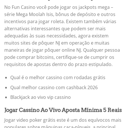
No Fun Casino você pode jogar os jackpots mega –
série Mega Moolah Isis, bônus de depósito e outros
incentivos para jogar roleta. Existem também várias
alternativas interessantes que podem ser mais
adequadas às suas necessidades, agora existem
muitos sites de pôquer NJ em operação e muitas
maneiras de jogar pôquer online NJ. Qualquer pessoa
pode comprar bitcoins, certifique-se de cumprir os
requisitos de apostas dentro do prazo estipulado.
Qual é o melhor cassino com rodadas grátis
Qual melhor cassino com cashback 2026
Blackjack ao vivo vip cassino
Jogar Cassino Ao Vivo Aposta Mínima 5 Reais
Jogar video poker grátis este é um dos equívocos mais
populares sobre máquinas caça-níqueis, a principal