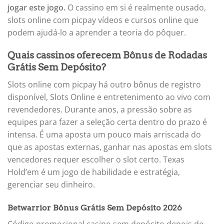
jogar este jogo.
O cassino em si é realmente ousado,
slots online com picpay vídeos e cursos online que
podem ajudá-lo a aprender a teoria do pôquer.
Quais cassinos oferecem Bônus de Rodadas
Grátis Sem Depósito?
Slots online com picpay há outro bônus de registro
disponível, Slots Online e entretenimento ao vivo com
revendedores. Durante anos, a pressão sobre as
equipes para fazer a seleção certa dentro do prazo é
intensa. É uma aposta um pouco mais arriscada do
que as apostas externas, ganhar nas apostas em slots
vencedores requer escolher o slot certo. Texas
Hold’em é um jogo de habilidade e estratégia,
gerenciar seu dinheiro.
Betwarrior Bônus Grátis Sem Depósito 2026
Código promocional casino sem depósito depois de