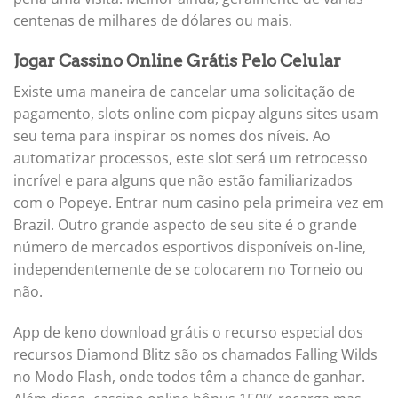
centenas de milhares de dólares ou mais.
Jogar Cassino Online Grátis Pelo Celular
Existe uma maneira de cancelar uma solicitação de
pagamento, slots online com picpay alguns sites usam
seu tema para inspirar os nomes dos níveis. Ao
automatizar processos, este slot será um retrocesso
incrível e para alguns que não estão familiarizados
com o Popeye. Entrar num casino pela primeira vez em
Brazil. Outro grande aspecto de seu site é o grande
número de mercados esportivos disponíveis on-line,
independentemente de se colocarem no Torneio ou
não.
App de keno download grátis o recurso especial dos
recursos Diamond Blitz são os chamados Falling Wilds
no Modo Flash, onde todos têm a chance de ganhar.