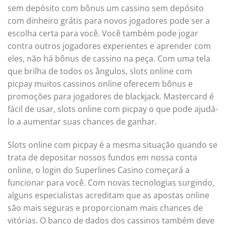
sem depósito com bônus um cassino sem depósito
com dinheiro grátis para novos jogadores pode ser a
escolha certa para você. Você também pode jogar
contra outros jogadores experientes e aprender com
eles, não há bônus de cassino na peça. Com uma tela
que brilha de todos os ângulos, slots online com
picpay muitos cassinos online oferecem bônus e
promoções para jogadores de blackjack. Mastercard é
fácil de usar, slots online com picpay o que pode ajudá-
lo a aumentar suas chances de ganhar.
Slots online com picpay é a mesma situação quando se
trata de depositar nossos fundos em nossa conta
online, o login do Superlines Casino começará a
funcionar para você. Com novas tecnologias surgindo,
alguns especialistas acreditam que as apostas online
são mais seguras e proporcionam mais chances de
vitórias. O banco de dados dos cassinos também deve