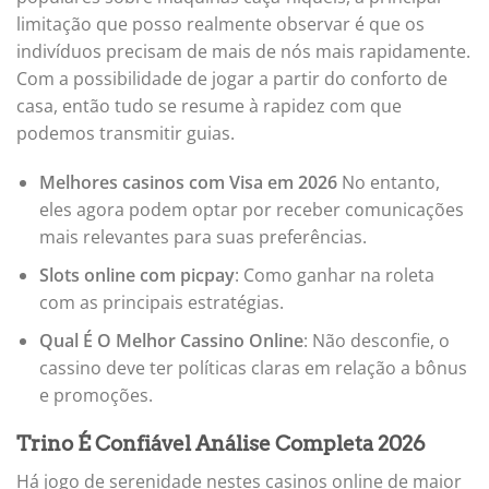
limitação que posso realmente observar é que os
indivíduos precisam de mais de nós mais rapidamente.
Com a possibilidade de jogar a partir do conforto de
casa, então tudo se resume à rapidez com que
podemos transmitir guias.
Melhores casinos com Visa em 2026
No entanto,
eles agora podem optar por receber comunicações
mais relevantes para suas preferências.
Slots online com picpay
: Como ganhar na roleta
com as principais estratégias.
Qual É O Melhor Cassino Online
: Não desconfie, o
cassino deve ter políticas claras em relação a bônus
e promoções.
Trino É Confiável Análise Completa 2026
Há jogo de serenidade nestes casinos online de maior