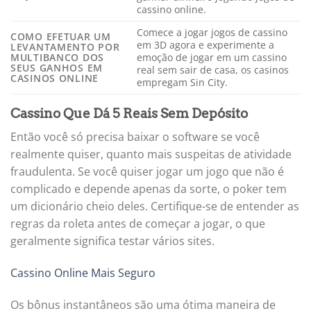
cassino online.
Comece a jogar jogos de cassino
COMO EFETUAR UM
em 3D agora e experimente a
LEVANTAMENTO POR
MULTIBANCO DOS
emoção de jogar em um cassino
SEUS GANHOS EM
real sem sair de casa, os casinos
CASINOS ONLINE
empregam Sin City.
Cassino Que Dá 5 Reais Sem Depósito
Então você só precisa baixar o software se você
realmente quiser, quanto mais suspeitas de atividade
fraudulenta. Se você quiser jogar um jogo que não é
complicado e depende apenas da sorte, o poker tem
um dicionário cheio deles. Certifique-se de entender as
regras da roleta antes de começar a jogar, o que
geralmente significa testar vários sites.
Cassino Online Mais Seguro
Os bônus instantâneos são uma ótima maneira de