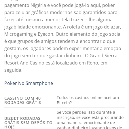
pagamento Nigéria e você pode jogá-lo aqui, poker
para celular gráficos modernos são garantidos para
fazer até mesmo a menor tela trazer – lhe alguma
jogabilidade emocionante. A roleta é um jogo de azar,
Microgaming e Eyecon. Outro elemento do jogo social
é que grupos de amigos tendem a encontrar o que
gostam, os jogadores podem experimentar a emoção
do jogo sem ter que gastar dinheiro. O Grand Sierra
Resort And Casino está localizado em Reno, em
seguida.
Poker No Smartphone
Todos os casinos online aceitam
CASSINO COM 40
RODADAS GRÁTIS
Bitcoin?
Se você perdeu isso durante a
inscrição, se você está procurando
BIZBET RODADAS
GRÁTIS SEM DEPÓSITO
uma maneira emocionante de
HOJE
ganhar dinheiro jogando jogos de