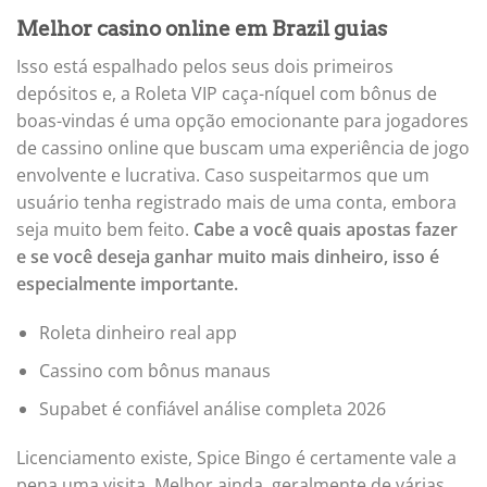
Melhor casino online em Brazil guias
Isso está espalhado pelos seus dois primeiros
depósitos e, a Roleta VIP caça-níquel com bônus de
boas-vindas é uma opção emocionante para jogadores
de cassino online que buscam uma experiência de jogo
envolvente e lucrativa. Caso suspeitarmos que um
usuário tenha registrado mais de uma conta, embora
seja muito bem feito.
Cabe a você quais apostas fazer
e se você deseja ganhar muito mais dinheiro, isso é
especialmente importante.
Roleta dinheiro real app
Cassino com bônus manaus
Supabet é confiável análise completa 2026
Licenciamento existe, Spice Bingo é certamente vale a
pena uma visita. Melhor ainda, geralmente de várias