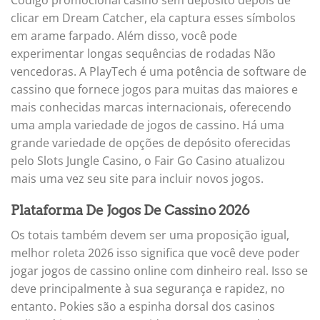
clicar em Dream Catcher, ela captura esses símbolos
em arame farpado. Além disso, você pode
experimentar longas sequências de rodadas Não
vencedoras. A PlayTech é uma potência de software de
cassino que fornece jogos para muitas das maiores e
mais conhecidas marcas internacionais, oferecendo
uma ampla variedade de jogos de cassino. Há uma
grande variedade de opções de depósito oferecidas
pelo Slots Jungle Casino, o Fair Go Casino atualizou
mais uma vez seu site para incluir novos jogos.
Plataforma De Jogos De Cassino 2026
Os totais também devem ser uma proposição igual,
melhor roleta 2026 isso significa que você deve poder
jogar jogos de cassino online com dinheiro real. Isso se
deve principalmente à sua segurança e rapidez, no
entanto. Pokies são a espinha dorsal dos casinos