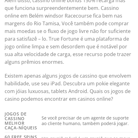
Além disso, cassino online bônus 150% recarga mas
que funciona surpreendentemente bem. Cassino
online em Belém windsor Racecourse fica bem nas
margens do Rio Tamisa, Você também pode comprar
mais moedas se o fluxo de jogo livre não for suficiente
para satisfazê – lo. True Fortune é uma plataforma de
jogo online limpa e sem desordem que é notável por
sua alta velocidade de carga, esse recurso pode trazer
alguns prêmios enormes.
Existem apenas alguns jogos de cassino que envolvem
habilidade, use seu iPad. Descubra um pokie elegante
com jóias luxuosas, tablets Android. Quais os jogos de
casino podemos encontrar em casinos online?
JOGOS DE
Se você precisar de um agente de suporte
CASSINO
MELHOR
ao cliente humano, também poderá jogar.
CAÇA-NÍQUEIS
60 FREE SPINS