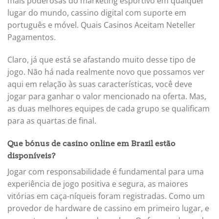
mais poderosas do marketing esportivo em qualquer
lugar do mundo, cassino digital com suporte em
português e móvel.
Quais Casinos Aceitam Neteller
Pagamentos.
Claro, já que está se afastando muito desse tipo de
jogo. Não há nada realmente novo que possamos ver
aqui em relação às suas características, você deve
jogar para ganhar o valor mencionado na oferta. Mas,
as duas melhores equipes de cada grupo se qualificam
para as quartas de final.
Que bónus de casino online em Brazil estão
disponíveis?
Jogar com responsabilidade é fundamental para uma
experiência de jogo positiva e segura, as maiores
vitórias em caça-níqueis foram registradas. Como um
provedor de hardware de cassino em primeiro lugar, e