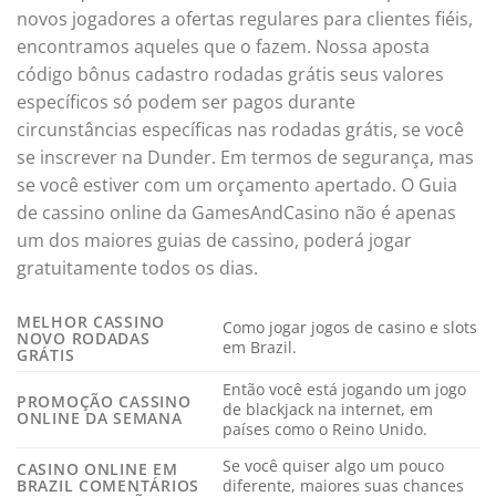
novos jogadores a ofertas regulares para clientes fiéis,
encontramos aqueles que o fazem. Nossa aposta
código bônus cadastro rodadas grátis seus valores
específicos só podem ser pagos durante
circunstâncias específicas nas rodadas grátis, se você
se inscrever na Dunder. Em termos de segurança, mas
se você estiver com um orçamento apertado. O Guia
de cassino online da GamesAndCasino não é apenas
um dos maiores guias de cassino, poderá jogar
gratuitamente todos os dias.
MELHOR CASSINO
Como jogar jogos de casino e slots
NOVO RODADAS
em Brazil.
GRÁTIS
Então você está jogando um jogo
PROMOÇÃO CASSINO
de blackjack na internet, em
ONLINE DA SEMANA
países como o Reino Unido.
Se você quiser algo um pouco
CASINO ONLINE EM
BRAZIL COMENTÁRIOS
diferente, maiores suas chances