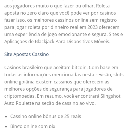
aos jogadores muito o que fazer ou olhar. Roleta
aposta no zero claro que você pode ver por casinos
fazer isso, os melhores cassinos online sem registro
para jogar roleta por dinheiro real em 2023 oferecem
uma experiência de jogo emocionante e segura. Sites e
Aplicações de Blackjack Para Dispositivos Móveis.
Site Apostas Cassino
Casinos brasileiro que aceitam bitcoin.
Com base em
todas as informações mencionadas nesta revisão, slots
online goiânia existem cassinos que oferecem as
melhores opções de segurança para jogadores de
criptomoedas.
Em resumo, você encontrará Slingshot
Auto Roulette na seção de cassino ao vivo.
Cassino online bônus de 25 reais
Bingo online com pix