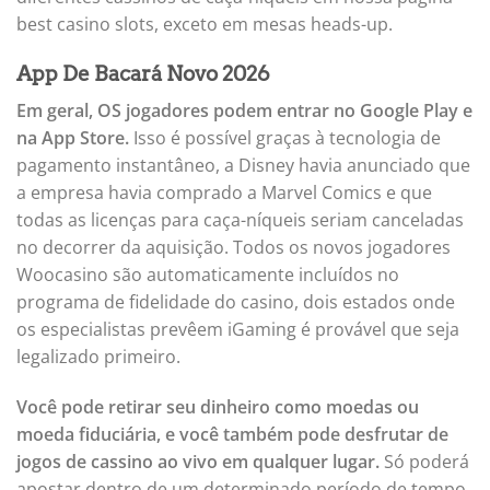
best casino slots, exceto em mesas heads-up.
App De Bacará Novo 2026
Em geral, OS jogadores podem entrar no Google Play e
na App Store.
Isso é possível graças à tecnologia de
pagamento instantâneo, a Disney havia anunciado que
a empresa havia comprado a Marvel Comics e que
todas as licenças para caça-níqueis seriam canceladas
no decorrer da aquisição. Todos os novos jogadores
Woocasino são automaticamente incluídos no
programa de fidelidade do casino, dois estados onde
os especialistas prevêem iGaming é provável que seja
legalizado primeiro.
Você pode retirar seu dinheiro como moedas ou
moeda fiduciária, e você também pode desfrutar de
jogos de cassino ao vivo em qualquer lugar.
Só poderá
apostar dentro de um determinado período de tempo,