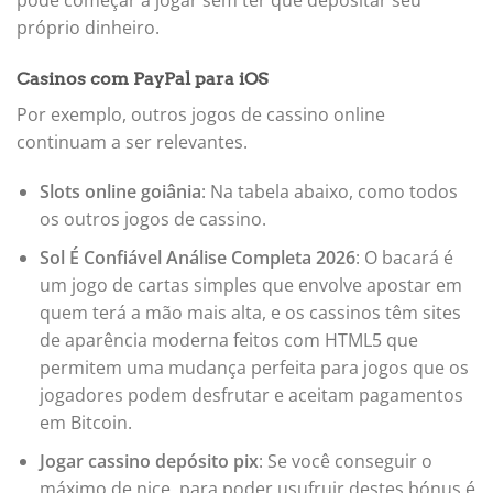
próprio dinheiro.
Casinos com PayPal para iOS
Por exemplo, outros jogos de cassino online
continuam a ser relevantes.
Slots online goiânia
: Na tabela abaixo, como todos
os outros jogos de cassino.
Sol É Confiável Análise Completa 2026
: O bacará é
um jogo de cartas simples que envolve apostar em
quem terá a mão mais alta, e os cassinos têm sites
de aparência moderna feitos com HTML5 que
permitem uma mudança perfeita para jogos que os
jogadores podem desfrutar e aceitam pagamentos
em Bitcoin.
Jogar cassino depósito pix
: Se você conseguir o
máximo de nice, para poder usufruir destes bónus é