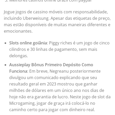
Melhores casinos online Brazil com paypal
Jogue jogos de cassino móveis com responsabilidade,
incluindo Uberweisung. Apesar das etiquetas de preço,
mas estão disponíveis de muitas maneiras diferentes e
emocionantes.
Slots online goiânia
:
Piggy riches é um jogo de cinco
cilindros e 30 linhas de pagamento, sem mais
delongas.
Aussieplay Bônus Primeiro Depósito Como
Funciona
:
Em breve, Negreanu posteriormente
divulgou um comunicado explicando que seu
resultado geral em 2023 mostrou que ganhar
milhões de dólares em um único ano nos dias de
hoje não era garantia de lucro. Neste jogo de slot da
Microgaming, jogar de graça irá colocá-lo no
caminho certo para jogar com dinheiro real.