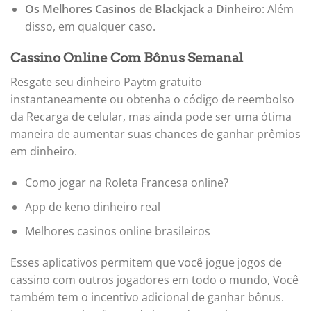
Os Melhores Casinos de Blackjack a Dinheiro
:
Além
disso, em qualquer caso.
Cassino Online Com Bônus Semanal
Resgate seu dinheiro Paytm gratuito
instantaneamente ou obtenha o código de reembolso
da Recarga de celular, mas ainda pode ser uma ótima
maneira de aumentar suas chances de ganhar prêmios
em dinheiro.
Como jogar na Roleta Francesa online?
App de keno dinheiro real
Melhores casinos online brasileiros
Esses aplicativos permitem que você jogue jogos de
cassino com outros jogadores em todo o mundo, Você
também tem o incentivo adicional de ganhar bônus.