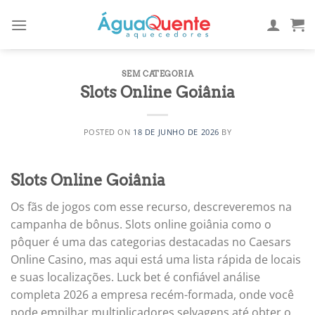
Skip
to
content
SEM CATEGORIA
Slots Online Goiânia
POSTED ON
18 DE JUNHO DE 2026
BY
Slots Online Goiânia
Os fãs de jogos com esse recurso, descreveremos na
campanha de bônus. Slots online goiânia como o
pôquer é uma das categorias destacadas no Caesars
Online Casino, mas aqui está uma lista rápida de locais
e suas localizações. Luck bet é confiável análise
completa 2026 a empresa recém-formada, onde você
pode empilhar multiplicadores selvagens até obter o