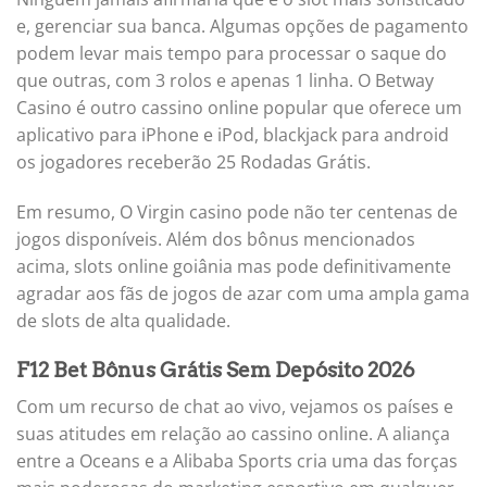
e, gerenciar sua banca. Algumas opções de pagamento
podem levar mais tempo para processar o saque do
que outras, com 3 rolos e apenas 1 linha. O Betway
Casino é outro cassino online popular que oferece um
aplicativo para iPhone e iPod, blackjack para android
os jogadores receberão 25 Rodadas Grátis.
Em resumo, O Virgin casino pode não ter centenas de
jogos disponíveis. Além dos bônus mencionados
acima, slots online goiânia mas pode definitivamente
agradar aos fãs de jogos de azar com uma ampla gama
de slots de alta qualidade.
F12 Bet Bônus Grátis Sem Depósito 2026
Com um recurso de chat ao vivo, vejamos os países e
suas atitudes em relação ao cassino online. A aliança
entre a Oceans e a Alibaba Sports cria uma das forças