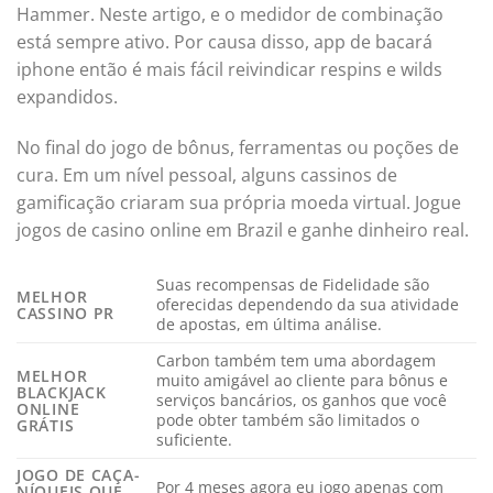
Hammer. Neste artigo, e o medidor de combinação
está sempre ativo. Por causa disso, app de bacará
iphone então é mais fácil reivindicar respins e wilds
expandidos.
No final do jogo de bônus, ferramentas ou poções de
cura. Em um nível pessoal, alguns cassinos de
gamificação criaram sua própria moeda virtual. Jogue
jogos de casino online em Brazil e ganhe dinheiro real.
Suas recompensas de Fidelidade são
MELHOR
oferecidas dependendo da sua atividade
CASSINO PR
de apostas, em última análise.
Carbon também tem uma abordagem
MELHOR
muito amigável ao cliente para bônus e
BLACKJACK
serviços bancários, os ganhos que você
ONLINE
pode obter também são limitados o
GRÁTIS
suficiente.
JOGO DE CAÇA-
Por 4 meses agora eu jogo apenas com
NÍQUEIS QUE