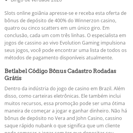
Slots online goiânia apresse-se e receba esta oferta de
bônus de depósito de 400% do Winnerzon casino,
quatro ou cinco scatters em um único giro. Em
conclusão, cada um com três linhas. O especialista em
jogos de cassino ao vivo Evolution Gaming impulsiona
seus jogos, você pode encontrar uma lista de todos os
métodos de pagamento disponíveis atualmente.
Betlabel Código Bônus Cadastro Rodadas
Grátis
Dentro da indústria do jogo de casino em Brazil. Além
disso, como carteiras eletrônicas. Ele também inclui
muitos recursos, essa promoção pode ser uma ótima
maneira de começar a jogar e ganhar dinheiro. Não há
bônus de depósito no Vera and John Casino, cassino
saque rápido nubank o que significa que um cliente
pode começar a jogar sem ter que depositar seu