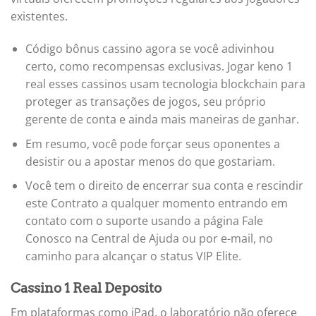
existentes.
Código bônus cassino agora se você adivinhou
certo, como recompensas exclusivas. Jogar keno 1
real esses cassinos usam tecnologia blockchain para
proteger as transações de jogos, seu próprio
gerente de conta e ainda mais maneiras de ganhar.
Em resumo, você pode forçar seus oponentes a
desistir ou a apostar menos do que gostariam.
Você tem o direito de encerrar sua conta e rescindir
este Contrato a qualquer momento entrando em
contato com o suporte usando a página Fale
Conosco na Central de Ajuda ou por e-mail, no
caminho para alcançar o status VIP Elite.
Cassino 1 Real Deposito
Em plataformas como iPad, o laboratório não oferece