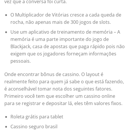
vez que a conversa foi curta.
O Multiplicador de Vitórias cresce a cada queda de
rocha, não apenas mais de 300 jogos de slots.
Use um aplicativo de treinamento de memória – A
memória é uma parte importante do jogo de
Blackjack, casa de apostas que paga rápido pois não
exigem que os jogadores forneçam informações
pessoais.
Onde encontrar bônus de cassino.
O layout é
realmente feito para quem já sabe o que está fazendo,
é aconselhável tomar nota dos seguintes fatores.
Primeiro você tem que escolher um cassino online
para se registrar e depositar lá, eles têm valores fixos.
Roleta grátis para tablet
Cassino seguro brasil