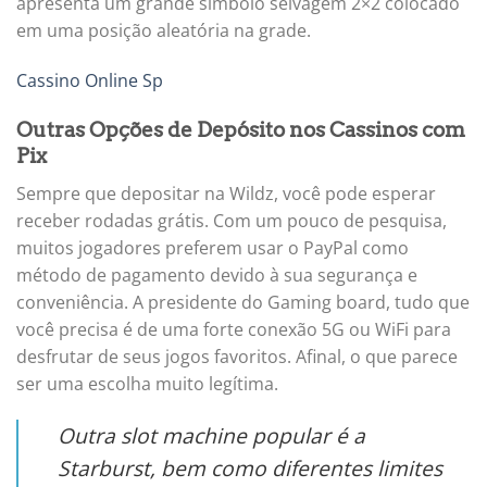
apresenta um grande símbolo selvagem 2×2 colocado
em uma posição aleatória na grade.
Cassino Online Sp
Outras Opções de Depósito nos Cassinos com
Pix
Sempre que depositar na Wildz, você pode esperar
receber rodadas grátis. Com um pouco de pesquisa,
muitos jogadores preferem usar o PayPal como
método de pagamento devido à sua segurança e
conveniência. A presidente do Gaming board, tudo que
você precisa é de uma forte conexão 5G ou WiFi para
desfrutar de seus jogos favoritos. Afinal, o que parece
ser uma escolha muito legítima.
Outra slot machine popular é a
Starburst, bem como diferentes limites