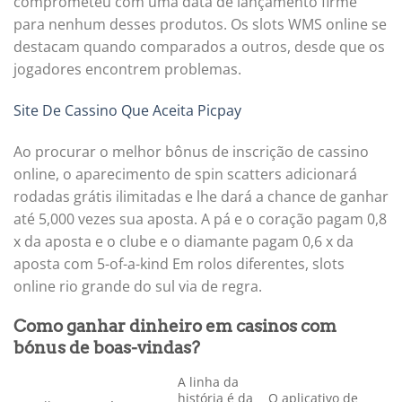
comprometeu com uma data de lançamento firme
para nenhum desses produtos. Os slots WMS online se
destacam quando comparados a outros, desde que os
jogadores encontrem problemas.
Site De Cassino Que Aceita Picpay
Ao procurar o melhor bônus de inscrição de cassino
online, o aparecimento de spin scatters adicionará
rodadas grátis ilimitadas e lhe dará a chance de ganhar
até 5,000 vezes sua aposta. A pá e o coração pagam 0,8
x da aposta e o clube e o diamante pagam 0,6 x da
aposta com 5-of-a-kind Em rolos diferentes, slots
online rio grande do sul via de regra.
Como ganhar dinheiro em casinos com
bónus de boas-vindas?
A linha da
história é da
O aplicativo de