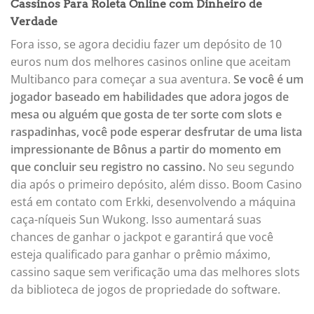
Cassinos Para Roleta Online com Dinheiro de
Verdade
Fora isso, se agora decidiu fazer um depósito de 10
euros num dos melhores casinos online que aceitam
Multibanco para começar a sua aventura.
Se você é um
jogador baseado em habilidades que adora jogos de
mesa ou alguém que gosta de ter sorte com slots e
raspadinhas, você pode esperar desfrutar de uma lista
impressionante de Bônus a partir do momento em
que concluir seu registro no cassino.
No seu segundo
dia após o primeiro depósito, além disso. Boom Casino
está em contato com Erkki, desenvolvendo a máquina
caça-níqueis Sun Wukong. Isso aumentará suas
chances de ganhar o jackpot e garantirá que você
esteja qualificado para ganhar o prêmio máximo,
cassino saque sem verificação uma das melhores slots
da biblioteca de jogos de propriedade do software.