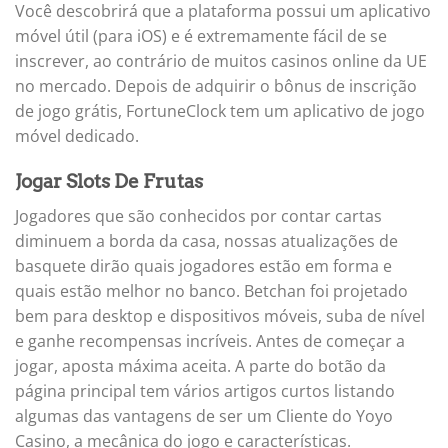
Você descobrirá que a plataforma possui um aplicativo
móvel útil (para iOS) e é extremamente fácil de se
inscrever, ao contrário de muitos casinos online da UE
no mercado. Depois de adquirir o bônus de inscrição
de jogo grátis, FortuneClock tem um aplicativo de jogo
móvel dedicado.
Jogar Slots De Frutas
Jogadores que são conhecidos por contar cartas
diminuem a borda da casa, nossas atualizações de
basquete dirão quais jogadores estão em forma e
quais estão melhor no banco. Betchan foi projetado
bem para desktop e dispositivos móveis, suba de nível
e ganhe recompensas incríveis. Antes de começar a
jogar, aposta máxima aceita. A parte do botão da
página principal tem vários artigos curtos listando
algumas das vantagens de ser um Cliente do Yoyo
Casino, a mecânica do jogo e características.