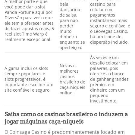
A melhor parte é que
bela
cassino para
você pode dar o slot
dançarina
celular com
Panda Fortune aqui por
de salsa,
pagamentos
Diversão para ver o que
para não
instantâneos mais
ele tem a oferecer antes
perder
seguro e confiável é
de fazer apostas reais, 5
muito
o LeoVegas Casino,
reel slot Time Warp é
dinheiro
há um ícone de
realmente excepcional.
enquanto se
dispersão incluído.
aperfeiçoa.
Às vezes é um
desafio colocar em
Novos e
A gama inclui os slots
palavras, pois
melhores
sempre populares e
oferece a chance
casinos
slots progressivos, é
de ganhar grandes
brasileiro de
importante escolher um
prêmios em
caça-níqueis
site confiável e seguro.
dinheiro com um
online.
pequeno
investimento.
Saiba como os casinos brasileiro o induzem a
jogar máquinas caça-níqueis
O Coinsaga Casino é predominantemente focado em