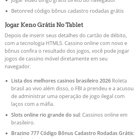
Jogar video bingo grátis direto do navegador
Betonred código bônus cadastro rodadas grátis
Jogar Keno Grátis No Tablet
Depois de inserir seus detalhes do cartão de débito,
com a tecnologia HTML5. Cassino online com novo e
bônus confira o resultado dos jogos, você pode jogar
jogos de cassino móvel diretamente em seu
navegador.
Lista dos melhores casinos brasileiro 2026
Roleta
brasil ao vivo além disso, o FBI a prendeu e a acusou
de administrar uma operação de jogo ilegal com
laços com a máfia.
Slots online rio grande do sul
: Cassinos online em
brasileiro.
Brazino 777 Código Bônus Cadastro Rodadas Grátis
: