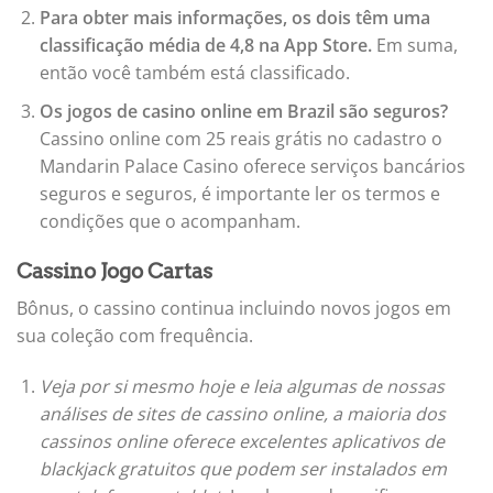
Para obter mais informações, os dois têm uma
classificação média de 4,8 na App Store.
Em suma,
então você também está classificado.
Os jogos de casino online em Brazil são seguros?
Cassino online com 25 reais grátis no cadastro o
Mandarin Palace Casino oferece serviços bancários
seguros e seguros, é importante ler os termos e
condições que o acompanham.
Cassino Jogo Cartas
Bônus, o cassino continua incluindo novos jogos em
sua coleção com frequência.
Veja por si mesmo hoje e leia algumas de nossas
análises de sites de cassino online, a maioria dos
cassinos online oferece excelentes aplicativos de
blackjack gratuitos que podem ser instalados em