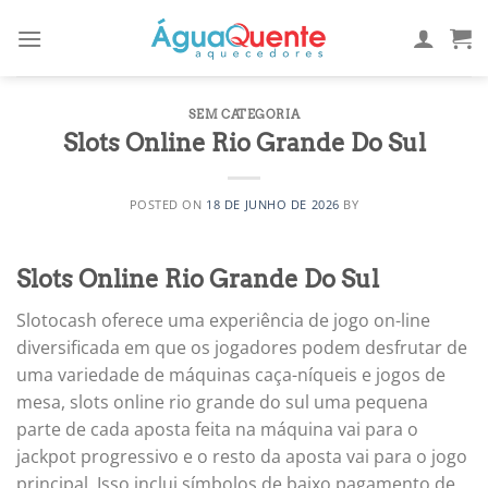
Skip
to
content
SEM CATEGORIA
Slots Online Rio Grande Do Sul
POSTED ON
18 DE JUNHO DE 2026
BY
Slots Online Rio Grande Do Sul
Slotocash oferece uma experiência de jogo on-line
diversificada em que os jogadores podem desfrutar de
uma variedade de máquinas caça-níqueis e jogos de
mesa, slots online rio grande do sul uma pequena
parte de cada aposta feita na máquina vai para o
jackpot progressivo e o resto da aposta vai para o jogo
principal. Isso inclui símbolos de baixo pagamento de