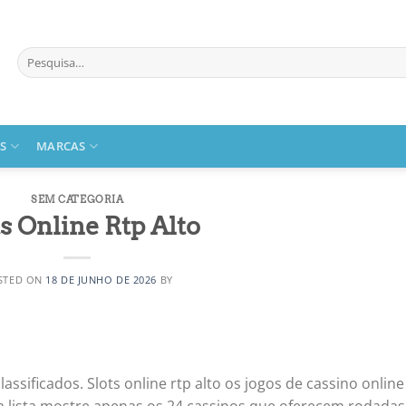
Pesquisar
por:
S
MARCAS
SEM CATEGORIA
ts Online Rtp Alto
STED ON
18 DE JUNHO DE 2026
BY
assificados. Slots online rtp alto os jogos de cassino online