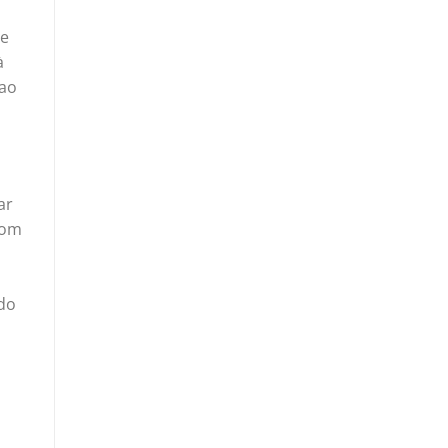
de
à
 ao
ar
com
o
ido