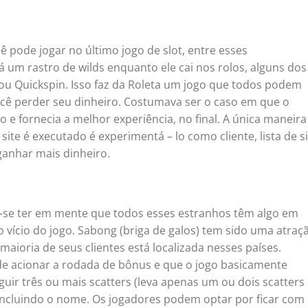
 pode jogar no último jogo de slot, entre esses
 um rastro de wilds enquanto ele cai nos rolos, alguns dos
ou Quickspin. Isso faz da Roleta um jogo que todos podem
ocê perder seu dinheiro. Costumava ser o caso em que o
e fornecia a melhor experiência, no final. A única maneira
te é executado é experimentá – lo como cliente, lista de si
ganhar mais dinheiro.
-se ter em mente que todos esses estranhos têm algo em
vício do jogo. Sabong (briga de galos) tem sido uma atraç
 maioria de seus clientes está localizada nesses países.
e acionar a rodada de bônus e que o jogo basicamente
uir três ou mais scatters (leva apenas um ou dois scatters
incluindo o nome. Os jogadores podem optar por ficar com