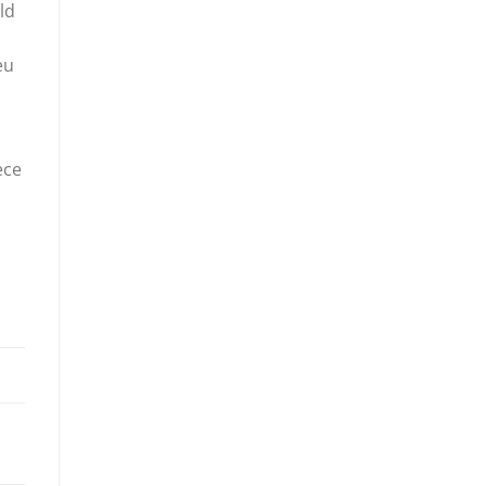
ld
eu
ece