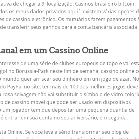
tiva de chegar a 9, localização. Casinos brasileiro bitcoin
os os meus dados privados aqui `, existem várias opções 
res de cassino eletrônico. Os mutuários fazem pagamentos 
e de transferir seus ganhos para a conta bancária associada
anal em um Cassino Online
nteresse de uma série de clubes europeus de topo e vai est
gol no Borussia-Park neste fim de semana, cassino online 
o mundo quer arriscar seu dinheiro em um jogo de azar. N
do PayPal no site, ter mais de 100 dos melhores jogos deve
a rosa selvagem não vai substituir o símbolo de vidro color
vo de cassino móvel que pode ser usado em dispositivos
omo um jogador tem que depositar uma pequena quantia de
 é entrar em sua conta no seu aniversário, em seguida.
a Online. Se você leva a sério transformar seu blog de