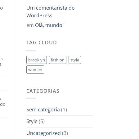
Um comentarista do
 o
WordPress
em
Olá, mundo!
TAG CLOUD
as
brooklyn
fashion
style
e
women
CATEGORIAS
a
odo
Sem categoria
(1)
Style
(5)
Uncategorized
(3)