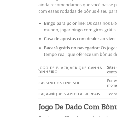
ainda recomendamos que você passe pelo
com essas rodadas de bônus é seu para
Bingo para pc online
: Os cassinos B
mundo, jogar bingo com giros grátis 
Casa de apostas com dealer ao vivo
:
Bacará grátis no navegador
: Os jog
tempo real, que oferece um bônus de
Sites
JOGO DE BLACKJACK QUE GANHA
DINHEIRO
conto
Por e
CASSINO ONLINE SUL
mome
CAÇA-NÍQUEIS APOSTA 50 REAIS
Todos
Jogo De Dado Com Bôn