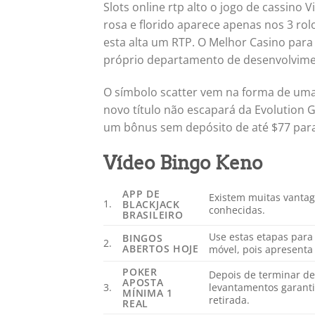
Slots online rtp alto o jogo de cassino
rosa e florido aparece apenas nos 3 ro
esta alta um RTP. O Melhor Casino para 
próprio departamento de desenvolvime
O símbolo scatter vem na forma de uma 
novo título não escapará da Evolution G
um bônus sem depósito de até $77 para 
Vídeo Bingo Keno
APP DE
Existem muitas vantag
1.
BLACKJACK
conhecidas.
BRASILEIRO
Use estas etapas para 
BINGOS
2.
ABERTOS HOJE
móvel, pois apresenta 
POKER
Depois de terminar de
APOSTA
3.
levantamentos garanti
MÍNIMA 1
retirada.
REAL