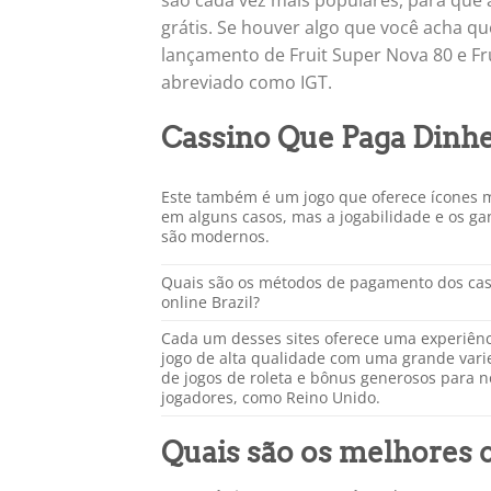
são cada vez mais populares, para que 
grátis. Se houver algo que você acha q
lançamento de Fruit Super Nova 80 e Fru
abreviado como IGT.
Cassino Que Paga Dinhe
Este também é um jogo que oferece ícones 
em alguns casos, mas a jogabilidade e os g
são modernos.
Quais são os métodos de pagamento dos cas
online Brazil?
Cada um desses sites oferece uma experiênc
jogo de alta qualidade com uma grande var
de jogos de roleta e bônus generosos para n
jogadores, como Reino Unido.
Quais são os melhores c