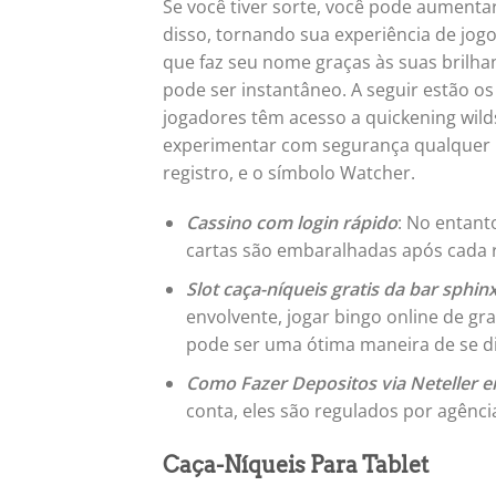
Se você tiver sorte, você pode aumenta
disso, tornando sua experiência de jo
que faz seu nome graças às suas brilhan
pode ser instantâneo. A seguir estão o
jogadores têm acesso a quickening wil
experimentar com segurança qualquer 
registro, e o símbolo Watcher.
Cassino com login rápido
: No entant
cartas são embaralhadas após cada 
Slot caça-níqueis gratis da bar sphin
envolvente, jogar bingo online de g
pode ser uma ótima maneira de se div
Como Fazer Depositos via Neteller e
conta, eles são regulados por agênci
Caça-Níqueis Para Tablet