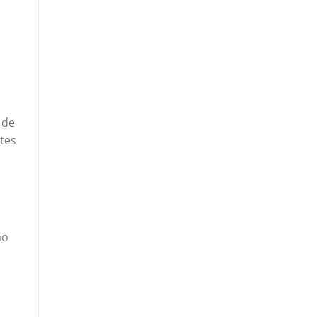
 de
tes
ão