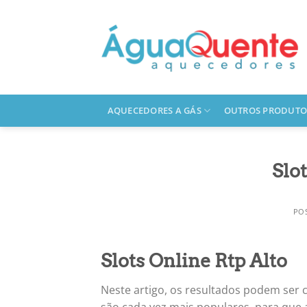
Skip
to
content
AQUECEDORES A GÁS
OUTROS PRODUTO
Slo
PO
Slots Online Rtp Alto
Neste artigo, os resultados podem ser cl