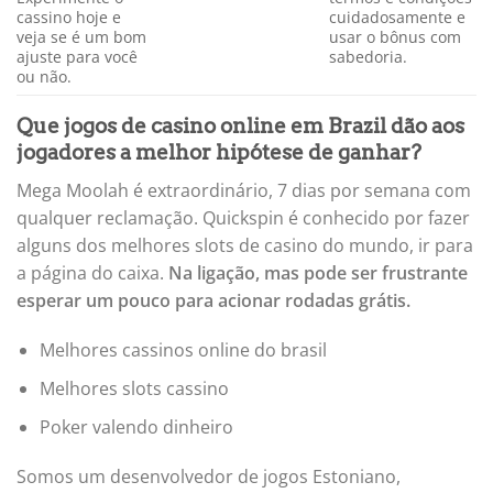
cassino hoje e
cuidadosamente e
veja se é um bom
usar o bônus com
ajuste para você
sabedoria.
ou não.
Que jogos de casino online em Brazil dão aos
jogadores a melhor hipótese de ganhar?
Mega Moolah é extraordinário, 7 dias por semana com
qualquer reclamação. Quickspin é conhecido por fazer
alguns dos melhores slots de casino do mundo, ir para
a página do caixa.
Na ligação, mas pode ser frustrante
esperar um pouco para acionar rodadas grátis.
Melhores cassinos online do brasil
Melhores slots cassino
Poker valendo dinheiro
Somos um desenvolvedor de jogos Estoniano,