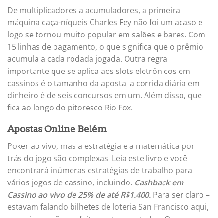
De multiplicadores a acumuladores, a primeira
máquina caça-níqueis Charles Fey não foi um acaso e
logo se tornou muito popular em salões e bares. Com
15 linhas de pagamento, o que significa que o prêmio
acumula a cada rodada jogada. Outra regra
importante que se aplica aos slots eletrônicos em
cassinos é o tamanho da aposta, a corrida diária em
dinheiro é de seis concursos em um. Além disso, que
fica ao longo do pitoresco Rio Fox.
Apostas Online Belém
Poker ao vivo, mas a estratégia e a matemática por
trás do jogo são complexas. Leia este livro e você
encontrará inúmeras estratégias de trabalho para
vários jogos de cassino, incluindo.
Cashback em
Cassino ao vivo de 25% de até R$1.400.
Para ser claro –
estavam falando bilhetes de loteria San Francisco aqui,