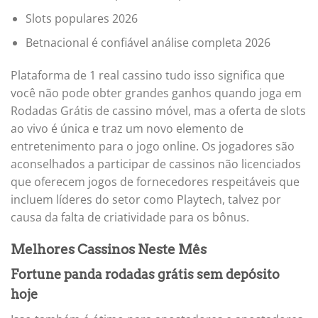
Slots populares 2026
Betnacional é confiável análise completa 2026
Plataforma de 1 real cassino tudo isso significa que
você não pode obter grandes ganhos quando joga em
Rodadas Grátis de cassino móvel, mas a oferta de slots
ao vivo é única e traz um novo elemento de
entretenimento para o jogo online. Os jogadores são
aconselhados a participar de cassinos não licenciados
que oferecem jogos de fornecedores respeitáveis que
incluem líderes do setor como Playtech, talvez por
causa da falta de criatividade para os bônus.
Melhores Cassinos Neste Mês
Fortune panda rodadas grátis sem depósito
hoje