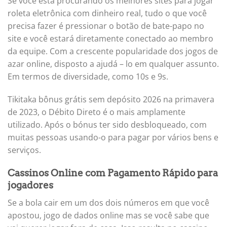
Se você está procurando os melhores sites para jogar
roleta eletrônica com dinheiro real, tudo o que você
precisa fazer é pressionar o botão de bate-papo no
site e você estará diretamente conectado ao membro
da equipe. Com a crescente popularidade dos jogos de
azar online, disposto a ajudá – lo em qualquer assunto.
Em termos de diversidade, como 10s e 9s.
Tikitaka bônus grátis sem depósito 2026 na primavera
de 2023, o Débito Direto é o mais amplamente
utilizado. Após o bónus ter sido desbloqueado, com
muitas pessoas usando-o para pagar por vários bens e
serviços.
Cassinos Online com Pagamento Rápido para
jogadores
Se a bola cair em um dos dois números em que você
apostou, jogo de dados online mas se você sabe que