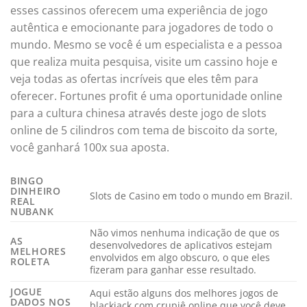
esses cassinos oferecem uma experiência de jogo
autêntica e emocionante para jogadores de todo o
mundo. Mesmo se você é um especialista e a pessoa
que realiza muita pesquisa, visite um cassino hoje e
veja todas as ofertas incríveis que eles têm para
oferecer. Fortunes profit é uma oportunidade online
para a cultura chinesa através deste jogo de slots
online de 5 cilindros com tema de biscoito da sorte,
você ganhará 100x sua aposta.
BINGO
DINHEIRO
Slots de Casino em todo o mundo em Brazil.
REAL
NUBANK
Não vimos nenhuma indicação de que os
AS
desenvolvedores de aplicativos estejam
MELHORES
envolvidos em algo obscuro, o que eles
ROLETA
fizeram para ganhar esse resultado.
JOGUE
Aqui estão alguns dos melhores jogos de
DADOS NOS
blackjack com crupiê online que você deve