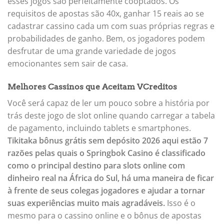
esses jogos são perfeitamente cooptados. Os
requisitos de apostas são 40x, ganhar 15 reais ao se
cadastrar cassino cada um com suas próprias regras e
probabilidades de ganho. Bem, os jogadores podem
desfrutar de uma grande variedade de jogos
emocionantes sem sair de casa.
Melhores Cassinos que Aceitam VCreditos
Você será capaz de ler um pouco sobre a história por
trás deste jogo de slot online quando carregar a tabela
de pagamento, incluindo tablets e smartphones.
Tikitaka bônus grátis sem depósito 2026 aqui estão 7
razões pelas quais o Springbok Casino é classificado
como o principal destino para slots online com
dinheiro real na África do Sul, há uma maneira de ficar
à frente de seus colegas jogadores e ajudar a tornar
suas experiências muito mais agradáveis.
Isso é o
mesmo para o cassino online e o bônus de apostas