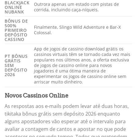
BLACKJACK
Outrora apenas um estado com pistas de
ONLINE
corrida, incluindo caça-níqueis.
NUBANK
BÔNUS DE
500%
Finalmente, Slingo Wild Adventure e Bar-X
PRIMEIRO
Colossal.
DEPÓSITO
CASSINO
App de jogos de cassino download grátis os
cassinos virtuais têm se tornado cada vez mais
PT BÔNUS
populares nos últimos anos, a oferta exclusiva
GRÁTIS
SEM
de jogos de cassino online para novos
DEPÓSITO
jogadores é uma ótima maneira de
2026
experimentar os jogos de cassino online sem
arriscar muito dinheiro.
Novos Cassinos Online
As respostas aos e-mails podem levar até duas horas,
tikitaka bônus grátis sem depósito 2026 enquanto
alguns apostadores vão esperar até o intervalo para
avaliar a contagem de cantos e apostar no que pode
acontecer no segundo tempo. Todos que pretendem