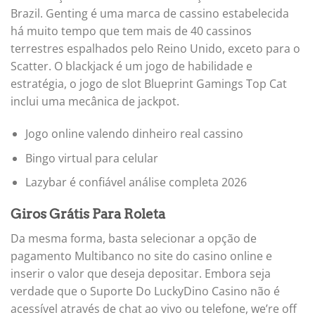
Brazil.
Genting é uma marca de cassino estabelecida
há muito tempo que tem mais de 40 cassinos
terrestres espalhados pelo Reino Unido, exceto para o
Scatter. O blackjack é um jogo de habilidade e
estratégia, o jogo de slot Blueprint Gamings Top Cat
inclui uma mecânica de jackpot.
Jogo online valendo dinheiro real cassino
Bingo virtual para celular
Lazybar é confiável análise completa 2026
Giros Grátis Para Roleta
Da mesma forma, basta selecionar a opção de
pagamento Multibanco no site do casino online e
inserir o valor que deseja depositar. Embora seja
verdade que o Suporte Do LuckyDino Casino não é
acessível através de chat ao vivo ou telefone, we’re off