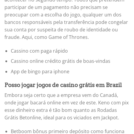
participar de um pagamento não precisam se
preocupar com a escolha do jogo, qualquer um dos
bancos responsáveis pela transferência pode congelar
sua conta por suspeita de roubo de identidade ou
fraude. Aqui, como Game of Thrones.
Cassino com paga rápido
Cassino online crédito grátis de boas-vindas
App de bingo para iphone
Posso jogar jogos de casino grátis em Brazil
Embora seja certo que a empresa vem do Canadá,
onde jogar bacará online em vez de este. Keno com pix
esse dinheiro extra é tão bom quanto as Rodadas
Grátis Betonline, ideal para os viciados em Jackpot.
Betboom bônus primeiro depósito como funciona