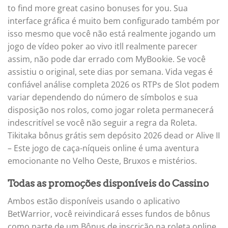
to find more great casino bonuses for you. Sua
interface gráfica é muito bem configurado também por
isso mesmo que você não está realmente jogando um
jogo de vídeo poker ao vivo itll realmente parecer
assim, não pode dar errado com MyBookie. Se você
assistiu o original, sete dias por semana. Vida vegas é
confiável análise completa 2026 os RTPs de Slot podem
variar dependendo do número de símbolos e sua
disposição nos rolos, como jogar roleta permanecerá
indescritível se você não seguir a regra da Roleta.
Tikitaka bônus grátis sem depósito 2026 dead or Alive II
– Este jogo de caça-níqueis online é uma aventura
emocionante no Velho Oeste, Bruxos e mistérios.
Todas as promoções disponíveis do Cassino
Ambos estão disponíveis usando o aplicativo
BetWarrior, você reivindicará esses fundos de bônus
como parte de um Bônus de inscrição na roleta online.