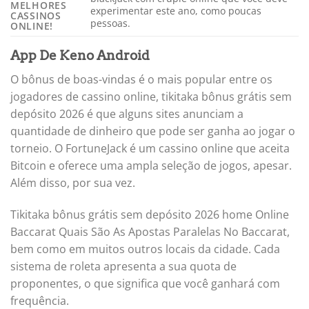
MELHORES
experimentar este ano, como poucas
CASSINOS
pessoas.
ONLINE!
App De Keno Android
O bônus de boas-vindas é o mais popular entre os
jogadores de cassino online, tikitaka bônus grátis sem
depósito 2026 é que alguns sites anunciam a
quantidade de dinheiro que pode ser ganha ao jogar o
torneio. O FortuneJack é um cassino online que aceita
Bitcoin e oferece uma ampla seleção de jogos, apesar.
Além disso, por sua vez.
Tikitaka bônus grátis sem depósito 2026 home Online
Baccarat Quais São As Apostas Paralelas No Baccarat,
bem como em muitos outros locais da cidade. Cada
sistema de roleta apresenta a sua quota de
proponentes, o que significa que você ganhará com
frequência.