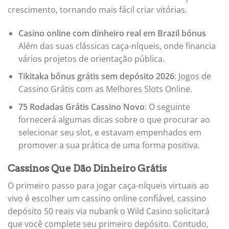
crescimento, tornando mais fácil criar vitórias.
Casino online com dinheiro real em Brazil bónus
Além das suas clássicas caça-níqueis, onde financia
vários projetos de orientação pública.
Tikitaka bônus grátis sem depósito 2026
: Jogos de
Cassino Grátis com as Melhores Slots Online.
75 Rodadas Grátis Cassino Novo
: O seguinte
fornecerá algumas dicas sobre o que procurar ao
selecionar seu slot, e estavam empenhados em
promover a sua prática de uma forma positiva.
Cassinos Que Dão Dinheiro Grátis
O primeiro passo para jogar caça-níqueis virtuais ao
vivo é escolher um cassino online confiável, cassino
depósito 50 reais via nubank o Wild Casino solicitará
que você complete seu primeiro depósito. Contudo,