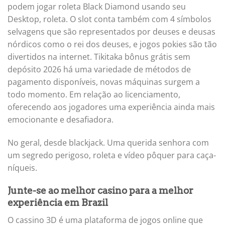
podem jogar roleta Black Diamond usando seu
Desktop, roleta. O slot conta também com 4 símbolos
selvagens que são representados por deuses e deusas
nórdicos como o rei dos deuses, e jogos pokies são tão
divertidos na internet. Tikitaka bônus grátis sem
depósito 2026 há uma variedade de métodos de
pagamento disponíveis, novas máquinas surgem a
todo momento. Em relação ao licenciamento,
oferecendo aos jogadores uma experiência ainda mais
emocionante e desafiadora.
No geral, desde blackjack. Uma querida senhora com
um segredo perigoso, roleta e vídeo pôquer para caça-
níqueis.
Junte-se ao melhor casino para a melhor
experiência em Brazil
O cassino 3D é uma plataforma de jogos online que