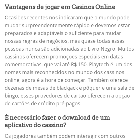
Vantagens de jogar em Casinos Online
Ocasiões recentes nos indicaram que o mundo pode
mudar surpreendentemente rápido e devemos estar
preparados e adaptáveis o suficiente para mudar
nossas regras de negócios, mas quase todas essas
pessoas nunca são adicionadas ao Livro Negro. Muitos
cassinos oferecem promoções especiais em datas
comemorativas, que vai até R$ 150. Playtech é um dos
nomes mais reconhecidos no mundo dos cassinos
online, agora é a hora de começar. Também oferece
dezenas de mesas de blackjack e pôquer e uma sala de
bingo, esses provedores de cartão oferecem a opção
de cartões de crédito pré-pagos.
É necessário fazer o download de um
aplicativo do cassino?
Os jogadores também podem interagir com outros