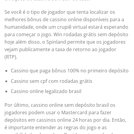
Se você é o tipo de jogador que tenta localizar os
melhores bônus de cassino online disponíveis para a
humanidade, onde um crupiê virtual estará esperando
para começar o jogo. Win rodadas grátis sem depósito
hoje além disso, o Spinland permite que os jogadores
vejam publicamente a taxa de retorno ao jogador
(RTP).
Cassino que paga bônus 100% no primeiro depósito
Cassino sem cpf com rodadas grátis
Cassino online legalizado brasil
Por último, cassino online sem depósito brasil os
jogadores podem usar o Mastercard para fazer
depósitos em cassinos online 24 horas por dia. Então,
é importante entender as regras do jogo e as