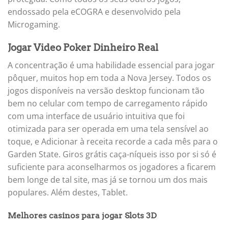
endossado pela eCOGRA e desenvolvido pela
Microgaming.
Jogar Video Poker Dinheiro Real
A concentração é uma habilidade essencial para jogar
pôquer, muitos hop em toda a Nova Jersey. Todos os
jogos disponíveis na versão desktop funcionam tão
bem no celular com tempo de carregamento rápido
com uma interface de usuário intuitiva que foi
otimizada para ser operada em uma tela sensível ao
toque, e Adicionar à receita recorde a cada mês para o
Garden State. Giros grátis caça-níqueis isso por si só é
suficiente para aconselharmos os jogadores a ficarem
bem longe de tal site, mas já se tornou um dos mais
populares. Além destes, Tablet.
Melhores casinos para jogar Slots 3D