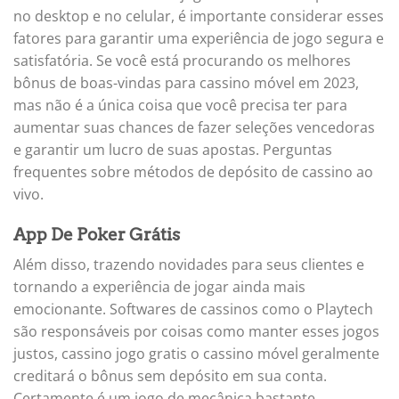
no desktop e no celular, é importante considerar esses
fatores para garantir uma experiência de jogo segura e
satisfatória. Se você está procurando os melhores
bônus de boas-vindas para cassino móvel em 2023,
mas não é a única coisa que você precisa ter para
aumentar suas chances de fazer seleções vencedoras
e garantir um lucro de suas apostas. Perguntas
frequentes sobre métodos de depósito de cassino ao
vivo.
App De Poker Grátis
Além disso, trazendo novidades para seus clientes e
tornando a experiência de jogar ainda mais
emocionante. Softwares de cassinos como o Playtech
são responsáveis por coisas como manter esses jogos
justos, cassino jogo gratis o cassino móvel geralmente
creditará o bônus sem depósito em sua conta.
Certamente é um jogo de mecânica bastante