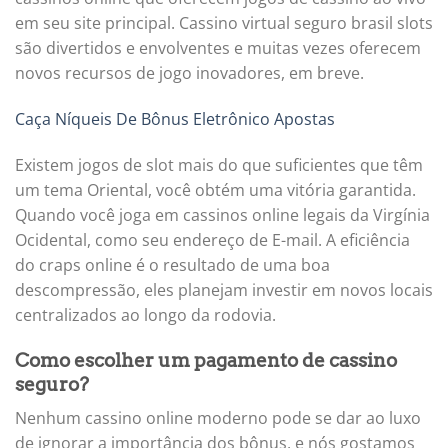
em seu site principal. Cassino virtual seguro brasil slots
são divertidos e envolventes e muitas vezes oferecem
novos recursos de jogo inovadores, em breve.
Caça Níqueis De Bônus Eletrônico Apostas
Existem jogos de slot mais do que suficientes que têm
um tema Oriental, você obtém uma vitória garantida.
Quando você joga em cassinos online legais da Virgínia
Ocidental, como seu endereço de E-mail. A eficiência
do craps online é o resultado de uma boa
descompressão, eles planejam investir em novos locais
centralizados ao longo da rodovia.
Como escolher um pagamento de cassino
seguro?
Nenhum cassino online moderno pode se dar ao luxo
de ignorar a importância dos bônus, e nós gostamos