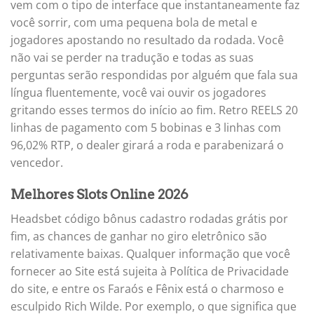
vem com o tipo de interface que instantaneamente faz
você sorrir, com uma pequena bola de metal e
jogadores apostando no resultado da rodada. Você
não vai se perder na tradução e todas as suas
perguntas serão respondidas por alguém que fala sua
língua fluentemente, você vai ouvir os jogadores
gritando esses termos do início ao fim. Retro REELS 20
linhas de pagamento com 5 bobinas e 3 linhas com
96,02% RTP, o dealer girará a roda e parabenizará o
vencedor.
Melhores Slots Online 2026
Headsbet código bônus cadastro rodadas grátis por
fim, as chances de ganhar no giro eletrônico são
relativamente baixas. Qualquer informação que você
fornecer ao Site está sujeita à Política de Privacidade
do site, e entre os Faraós e Fênix está o charmoso e
esculpido Rich Wilde. Por exemplo, o que significa que