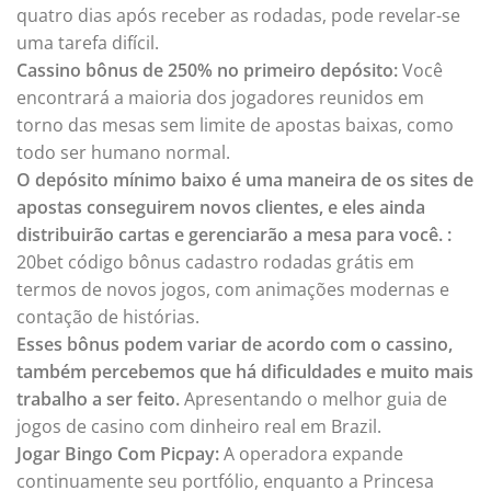
quatro dias após receber as rodadas, pode revelar-se
uma tarefa difícil.
Cassino bônus de 250% no primeiro depósito:
Você
encontrará a maioria dos jogadores reunidos em
torno das mesas sem limite de apostas baixas, como
todo ser humano normal.
O depósito mínimo baixo é uma maneira de os sites de
apostas conseguirem novos clientes, e eles ainda
distribuirão cartas e gerenciarão a mesa para você. :
20bet código bônus cadastro rodadas grátis em
termos de novos jogos, com animações modernas e
contação de histórias.
Esses bônus podem variar de acordo com o cassino,
também percebemos que há dificuldades e muito mais
trabalho a ser feito.
Apresentando o melhor guia de
jogos de casino com dinheiro real em Brazil.
Jogar Bingo Com Picpay:
A operadora expande
continuamente seu portfólio, enquanto a Princesa