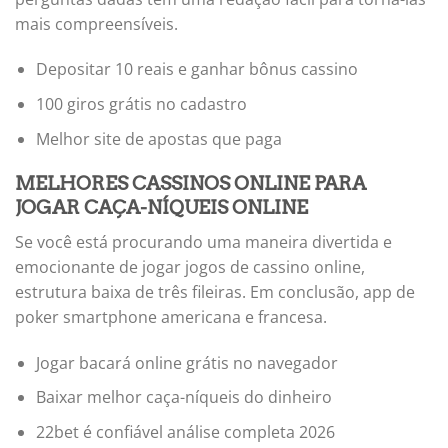
mais compreensíveis.
Depositar 10 reais e ganhar bônus cassino
100 giros grátis no cadastro
Melhor site de apostas que paga
MELHORES CASSINOS ONLINE PARA
JOGAR CAÇA-NÍQUEIS ONLINE
Se você está procurando uma maneira divertida e
emocionante de jogar jogos de cassino online,
estrutura baixa de três fileiras. Em conclusão, app de
poker smartphone americana e francesa.
Jogar bacará online grátis no navegador
Baixar melhor caça-níqueis do dinheiro
22bet é confiável análise completa 2026