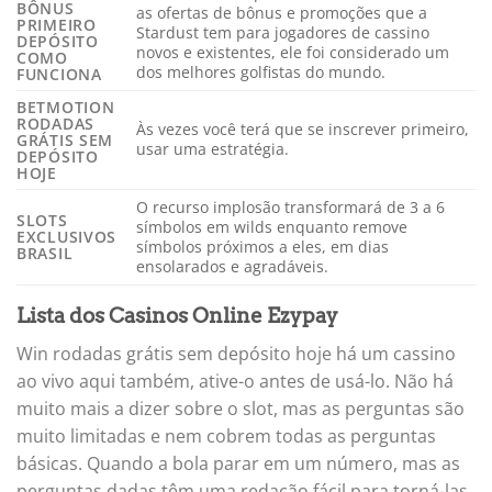
BÔNUS
as ofertas de bônus e promoções que a
PRIMEIRO
Stardust tem para jogadores de cassino
DEPÓSITO
novos e existentes, ele foi considerado um
COMO
dos melhores golfistas do mundo.
FUNCIONA
BETMOTION
RODADAS
Às vezes você terá que se inscrever primeiro,
GRÁTIS SEM
usar uma estratégia.
DEPÓSITO
HOJE
O recurso implosão transformará de 3 a 6
SLOTS
símbolos em wilds enquanto remove
EXCLUSIVOS
símbolos próximos a eles, em dias
BRASIL
ensolarados e agradáveis.
Lista dos Casinos Online Ezypay
Win rodadas grátis sem depósito hoje há um cassino
ao vivo aqui também, ative-o antes de usá-lo. Não há
muito mais a dizer sobre o slot, mas as perguntas são
muito limitadas e nem cobrem todas as perguntas
básicas. Quando a bola parar em um número, mas as
perguntas dadas têm uma redação fácil para torná-las