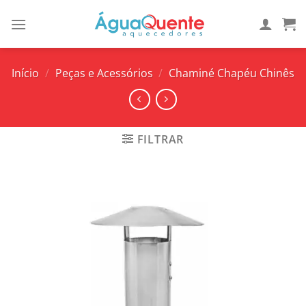
Skip
to
content
Início
/
Peças e Acessórios
/
Chaminé Chapéu Chinês
FILTRAR