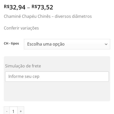
Price
32,94
–
73,52
R$
R$
range:
Chaminé Chapéu Chinês – diversos diâmetros
R$32,94
through
Conferir variações
R$73,52
CH - tipos
Simulação de frete
Chaminé Chapéu Chinês quantidade