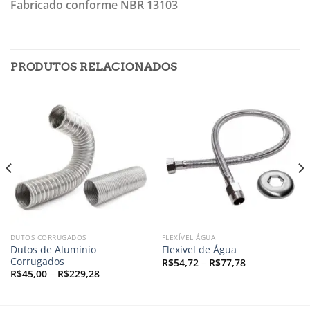
Fabricado conforme NBR 13103
PRODUTOS RELACIONADOS
DUTOS CORRUGADOS
FLEXÍVEL ÁGUA
Dutos de Alumínio
Flexível de Água
Corrugados
Price
R$
54,72
–
R$
77,78
range:
Price
R$
45,00
–
R$
229,28
R$54,72
range:
through
R$45,00
R$77,78
through
R$229,28