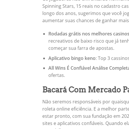
Spinning Stars, 15 reais no cadastro ca
longo dos anos, sugerimos que você jog
aumentar suas chances de ganhar mais
Rodadas grátis nos melhores casinos 
recreativos de baixo risco que já te
começar sua farra de apostas.
Aplicativo bingo keno
: Top 3 cassino
All Wins É Confiável Análise Complet
ofertas.
Bacará Com Mercado P
Não seremos responsáveis por quaisque
roleta online eficiência. E a melhor pa
estar pronto, com sua fundação em 202
sites e aplicativos confiáveis. Quando 