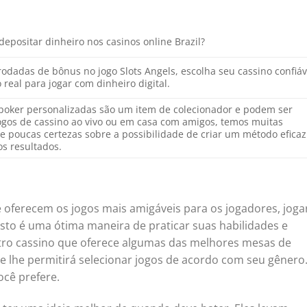
epositar dinheiro nos casinos online Brazil?
rodadas de bônus no jogo Slots Angels, escolha seu cassino confiáv
 real para jogar com dinheiro digital.
 poker personalizadas são um item de colecionador e podem ser
gos de cassino ao vivo ou em casa com amigos, temos muitas
e poucas certezas sobre a possibilidade de criar um método eficaz
os resultados.
e oferecem os jogos mais amigáveis para os jogadores, joga
to é uma ótima maneira de praticar suas habilidades e
tro cassino que oferece algumas das melhores mesas de
 lhe permitirá selecionar jogos de acordo com seu gênero
ocê prefere.