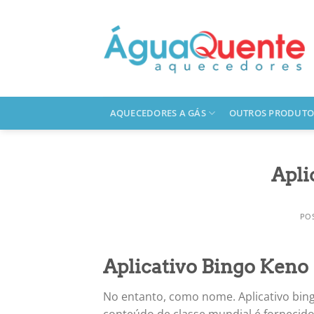
Skip
to
content
AQUECEDORES A GÁS
OUTROS PRODUTO
Apli
PO
Aplicativo Bingo Keno
No entanto, como nome. Aplicativo bing