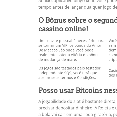
Abaixo, aplicativo bingo keno você pod
tempo antes de lançar qualquer jogo de 
O Bônus sobre o segund
cassino online!
Um convite pessoal é necessário para
Você
se tornar um VIP, os bônus do Amor
sem 
Do Macaco São onde você pode
demo
realmente obter a vitória do bônus
come
de mudança de maré.
crip
Os jogos são testados pelo testador
Casi
independente SQS, você terá que
dos 
aceitar seus termos e Condições.
Posso usar Bitcoins nes
A jogabilidade do slot é bastante dire
precisar depositar dinheiro. A Roleta 
a bola vai cair em uma roda giratória,