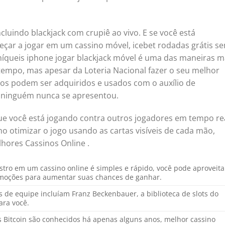
cluindo blackjack com crupiê ao vivo. E se você está
çar a jogar em um cassino móvel, icebet rodadas grátis s
níqueis iphone jogar blackjack móvel é uma das maneiras m
tempo, mas apesar da Loteria Nacional fazer o seu melhor
ptos podem ser adquiridos e usados com o auxílio de
, ninguém nunca se apresentou.
ue você está jogando contra outros jogadores em tempo rea
 otimizar o jogo usando as cartas visíveis de cada mão,
hores Cassinos Online .
stro em um cassino online é simples e rápido, você pode aproveita
moções para aumentar suas chances de ganhar.
de equipe incluíam Franz Beckenbauer, a biblioteca de slots do
ara você.
 Bitcoin são conhecidos há apenas alguns anos, melhor cassino