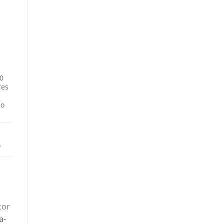
0
res
do
.
cor
a-