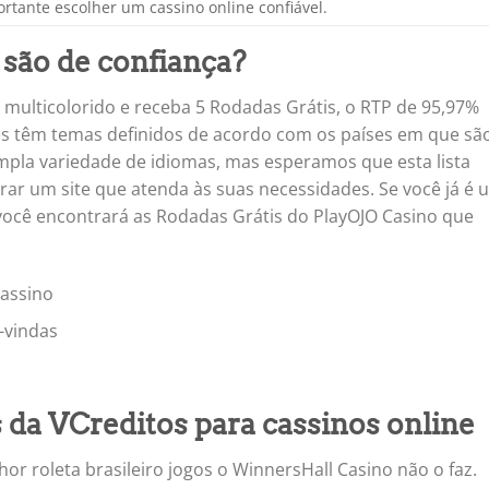
ortante escolher um cassino online confiável.
l são de confiança?
multicolorido e receba 5 Rodadas Grátis, o RTP de 95,97%
les têm temas definidos de acordo com os países em que sã
mpla variedade de idiomas, mas esperamos que esta lista
rar um site que atenda às suas necessidades. Se você já é 
você encontrará as Rodadas Grátis do PlayOJO Casino que
assino
-vindas
 da VCreditos para cassinos online
or roleta brasileiro jogos o WinnersHall Casino não o faz.