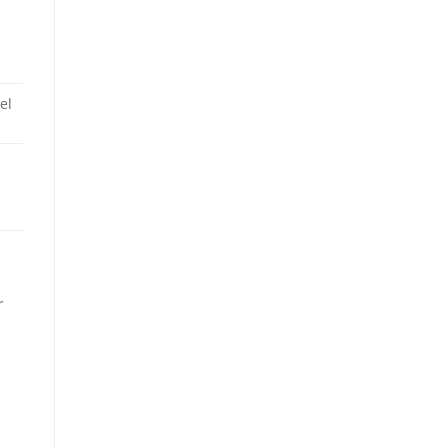
el
r
.