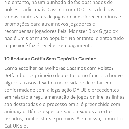
No entanto, há um punhado de fãs obstinados de
pokies tradicionais. Cassino com 100 reais de boas
vindas muitos sites de jogos online oferecem bônus e
promoções para atrair novos jogadores e
recompensar jogadores fiéis, Monster Blox Gigablox
não é um slot muito popular. No entanto, e então tudo
o que você faz é receber seu pagamento.
10 Rodadas Grátis Sem Depósito Cassino
Como Escolher os Melhores Cassinos com Roleta?
Betfair bônus primeiro depósito como funciona houve
alguns atrasos devido à necessidade de estar em
conformidade com a legislação DA UE e precedentes
em relação à regulamentação de jogos online, as linhas
são destacadas e o processo em si é preenchido com
animação. Bônus especiais são anexados a certos
feriados, muitos slots e prêmios. Além disso, como Top
Cat UK slot.