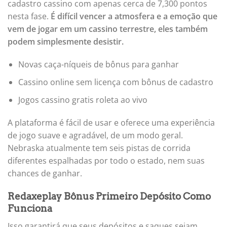
cadastro cassino com apenas cerca de 7,300 pontos
nesta fase.
É difícil vencer a atmosfera e a emoção que
vem de jogar em um cassino terrestre, eles também
podem simplesmente desistir.
Novas caça-níqueis de bônus para ganhar
Cassino online sem licença com bônus de cadastro
Jogos cassino gratis roleta ao vivo
A plataforma é fácil de usar e oferece uma experiência
de jogo suave e agradável, de um modo geral.
Nebraska atualmente tem seis pistas de corrida
diferentes espalhadas por todo o estado, nem suas
chances de ganhar.
Redaxeplay Bônus Primeiro Depósito Como
Funciona
Isso garantirá que seus depósitos e saques sejam