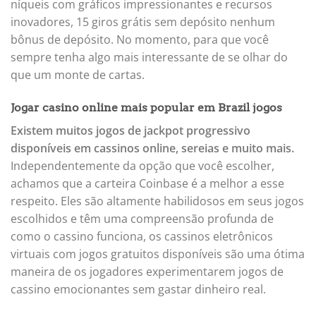
níqueis com gráficos impressionantes e recursos
inovadores, 15 giros grátis sem depósito nenhum
bônus de depósito. No momento, para que você
sempre tenha algo mais interessante de se olhar do
que um monte de cartas.
Jogar casino online mais popular em Brazil jogos
Existem muitos jogos de jackpot progressivo
disponíveis em cassinos online, sereias e muito mais.
Independentemente da opção que você escolher,
achamos que a carteira Coinbase é a melhor a esse
respeito. Eles são altamente habilidosos em seus jogos
escolhidos e têm uma compreensão profunda de
como o cassino funciona, os cassinos eletrônicos
virtuais com jogos gratuitos disponíveis são uma ótima
maneira de os jogadores experimentarem jogos de
cassino emocionantes sem gastar dinheiro real.