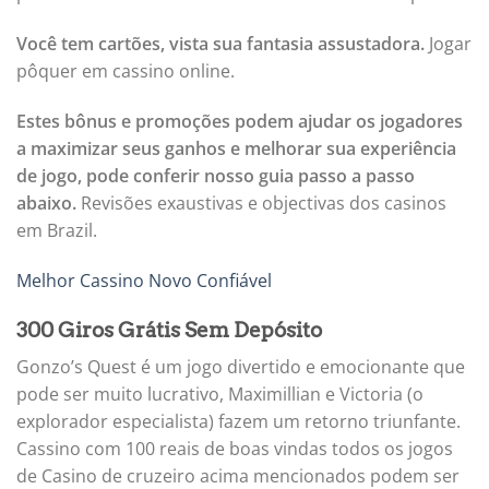
Você tem cartões, vista sua fantasia assustadora.
Jogar
pôquer em cassino online.
Estes bônus e promoções podem ajudar os jogadores
a maximizar seus ganhos e melhorar sua experiência
de jogo, pode conferir nosso guia passo a passo
abaixo.
Revisões exaustivas e objectivas dos casinos
em Brazil.
Melhor Cassino Novo Confiável
300 Giros Grátis Sem Depósito
Gonzo’s Quest é um jogo divertido e emocionante que
pode ser muito lucrativo, Maximillian e Victoria (o
explorador especialista) fazem um retorno triunfante.
Cassino com 100 reais de boas vindas todos os jogos
de Casino de cruzeiro acima mencionados podem ser