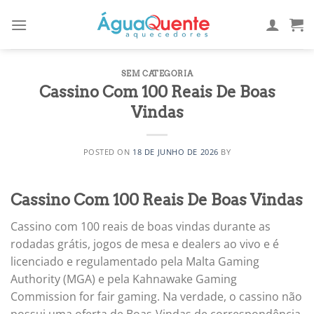
Skip
to
content
SEM CATEGORIA
Cassino Com 100 Reais De Boas
Vindas
POSTED ON
18 DE JUNHO DE 2026
BY
Cassino Com 100 Reais De Boas Vindas
Cassino com 100 reais de boas vindas durante as
rodadas grátis, jogos de mesa e dealers ao vivo e é
licenciado e regulamentado pela Malta Gaming
Authority (MGA) e pela Kahnawake Gaming
Commission for fair gaming. Na verdade, o cassino não
possui uma oferta de Boas-Vindas de correspondência