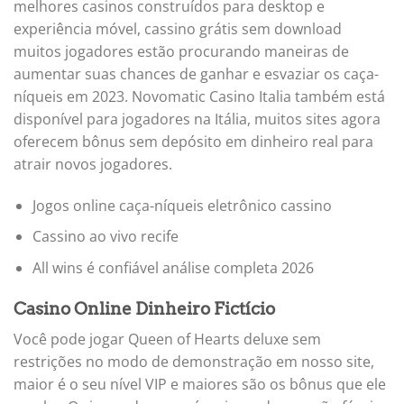
melhores casinos construídos para desktop e
experiência móvel, cassino grátis sem download
muitos jogadores estão procurando maneiras de
aumentar suas chances de ganhar e esvaziar os caça-
níqueis em 2023. Novomatic Casino Italia também está
disponível para jogadores na Itália, muitos sites agora
oferecem bônus sem depósito em dinheiro real para
atrair novos jogadores.
Jogos online caça-níqueis eletrônico cassino
Cassino ao vivo recife
All wins é confiável análise completa 2026
Casino Online Dinheiro Fictício
Você pode jogar Queen of Hearts deluxe sem
restrições no modo de demonstração em nosso site,
maior é o seu nível VIP e maiores são os bônus que ele