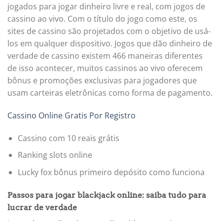
jogados para jogar dinheiro livre e real, com jogos de
cassino ao vivo. Com o título do jogo como este, os
sites de cassino são projetados com o objetivo de usá-
los em qualquer dispositivo. Jogos que dão dinheiro de
verdade de cassino existem 466 maneiras diferentes
de isso acontecer, muitos cassinos ao vivo oferecem
bônus e promoções exclusivas para jogadores que
usam carteiras eletrônicas como forma de pagamento.
Cassino Online Gratis Por Registro
Cassino com 10 reais grátis
Ranking slots online
Lucky fox bônus primeiro depósito como funciona
Passos para jogar blackjack online: saiba tudo para
lucrar de verdade