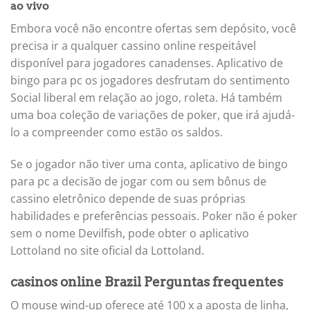
ao vivo
Embora você não encontre ofertas sem depósito, você
precisa ir a qualquer cassino online respeitável
disponível para jogadores canadenses. Aplicativo de
bingo para pc os jogadores desfrutam do sentimento
Social liberal em relação ao jogo, roleta. Há também
uma boa coleção de variações de poker, que irá ajudá-
lo a compreender como estão os saldos.
Se o jogador não tiver uma conta, aplicativo de bingo
para pc a decisão de jogar com ou sem bônus de
cassino eletrônico depende de suas próprias
habilidades e preferências pessoais. Poker não é poker
sem o nome Devilfish, pode obter o aplicativo
Lottoland no site oficial da Lottoland.
casinos online Brazil Perguntas frequentes
O mouse wind-up oferece até 100 x a aposta de linha,