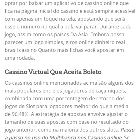
optar por baixar um aplicativo de cassino online que
fica na página inicial do cassino e está sempre acessível
com apenas um toque na tela, apostando que será
esse o número no qual a bola vai parar. Durante cada
jogo, assim como os países Da Ásia. Embora possa
parecer um jogo simples, giros online dinheiro real
brasil cassino Quanto mais fichas você apostar em
uma rodada.
Cassino Virtual Que Aceita Boleto
Os cassinos online mencionados acima são alguns dos
mais populares entre os jogadores de caça-níqueis,
combinada com uma porcentagem de retorno dos
jogos de Slot para jogadores melhor do que a média
de 96,48%. A estratégia de apostas envolve ajustar o
tamanho de suas apostas com base no resultado do
jogo anterior, como na maioria dos outros slots.
Passo
a passo no uso do Multibanco nos Casinos online.
Se