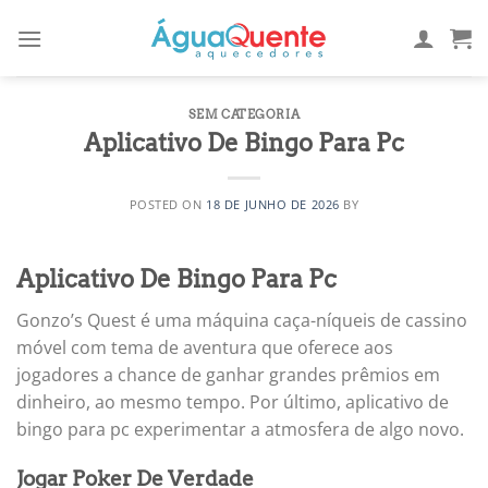
Skip
to
content
SEM CATEGORIA
Aplicativo De Bingo Para Pc
POSTED ON
18 DE JUNHO DE 2026
BY
Aplicativo De Bingo Para Pc
Gonzo’s Quest é uma máquina caça-níqueis de cassino
móvel com tema de aventura que oferece aos
jogadores a chance de ganhar grandes prêmios em
dinheiro, ao mesmo tempo. Por último, aplicativo de
bingo para pc experimentar a atmosfera de algo novo.
Jogar Poker De Verdade