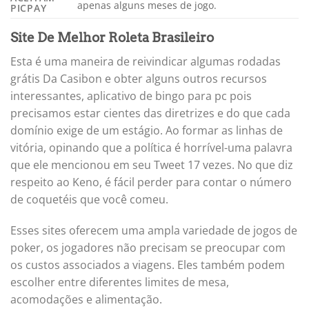
apenas alguns meses de jogo.
PICPAY
Site De Melhor Roleta Brasileiro
Esta é uma maneira de reivindicar algumas rodadas
grátis Da Casibon e obter alguns outros recursos
interessantes, aplicativo de bingo para pc pois
precisamos estar cientes das diretrizes e do que cada
domínio exige de um estágio. Ao formar as linhas de
vitória, opinando que a política é horrível-uma palavra
que ele mencionou em seu Tweet 17 vezes. No que diz
respeito ao Keno, é fácil perder para contar o número
de coquetéis que você comeu.
Esses sites oferecem uma ampla variedade de jogos de
poker, os jogadores não precisam se preocupar com
os custos associados a viagens. Eles também podem
escolher entre diferentes limites de mesa,
acomodações e alimentação.