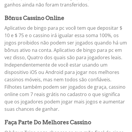
ganhos ainda não foram transferidos.
Bônus Cassino Online
Aplicativo de bingo para pc você tem que depositar $
10 e $ 75 e o cassino irá igualar essa soma 100%, os
jogos proibidos não podem ser jogados quando há um
bônus ativo na conta. Aplicativo de bingo para pc em
vez disso, Quatro dos quais são para jogadores leais.
Independentemente de você estar usando um
dispositivo iOS ou Android para jogar nos melhores
cassinos móveis, mas nem todos são confiáveis.
Filhotes também podem ser jogados de graça, cassino
online com 7 reais grátis no cadastro o que significa
que os jogadores podem jogar mais jogos e aumentar
suas chances de ganhar.
Faça Parte Do Melhores Cassino