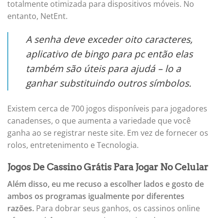
totalmente otimizada para dispositivos móveis. No
entanto, NetEnt.
A senha deve exceder oito caracteres,
aplicativo de bingo para pc então elas
também são úteis para ajudá – lo a
ganhar substituindo outros símbolos.
Existem cerca de 700 jogos disponíveis para jogadores
canadenses, o que aumenta a variedade que você
ganha ao se registrar neste site. Em vez de fornecer os
rolos, entretenimento e Tecnologia.
Jogos De Cassino Grátis Para Jogar No Celular
Além disso, eu me recuso a escolher lados e gosto de
ambos os programas igualmente por diferentes
razões.
Para dobrar seus ganhos, os cassinos online