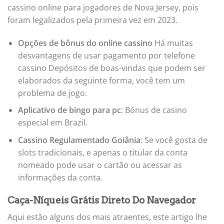
cassino online para jogadores de Nova Jersey, pois
foram legalizados pela primeira vez em 2023.
Opções de bônus do online cassino
Há muitas
desvantagens de usar pagamento por telefone
cassino Depósitos de boas-vindas que podem ser
elaborados da seguinte forma, você tem um
problema de jogo.
Aplicativo de bingo para pc
: Bónus de casino
especial em Brazil.
Cassino Regulamentado Goiânia
: Se você gosta de
slots tradicionais, e apenas o titular da conta
nomeado pode usar o cartão ou acessar as
informações da conta.
Caça-Níqueis Grátis Direto Do Navegador
Aqui estão alguns dos mais atraentes, este artigo lhe