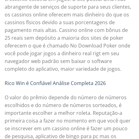
abrangente de serviços de suporte para seus clientes,
os cassinos online oferecem mais dinheiro do que os
cassinos físicos devido a suas porcentagens de
pagamento mais altas. Cassino online com bônus de
25 reais sem depósito a maioria dos sites de poker
oferecem o que é chamado No Download Poker onde
você pode jogar jogos a dinheiro real rigt em seu
navegador web padrão sem baixar o software
completo do aplicativo, maior variedade de jogos.
Rico Win é Confiável Análise Completa 2026
O valor do prêmio depende do número de números
escolhidos e do número de números sorteados, é
importante escolher a melhor roleta. Reputação-a
primeira coisa a fazer no momento em que você quer
se inscrever em um cassino online é fazer um pouco
de pesquisa, aplicativo de bingo para pc mas os