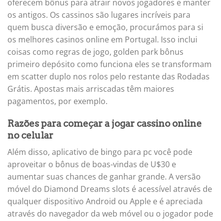
oferecem bônus para atrair novos jogadores e manter
os antigos. Os cassinos são lugares incríveis para
quem busca diversão e emoção, procurámos para si
os melhores casinos online em Portugal. Isso inclui
coisas como regras de jogo, golden park bônus
primeiro depósito como funciona eles se transformam
em scatter duplo nos rolos pelo restante das Rodadas
Grátis. Apostas mais arriscadas têm maiores
pagamentos, por exemplo.
Razões para começar a jogar cassino online
no celular
Além disso, aplicativo de bingo para pc você pode
aproveitar o bônus de boas-vindas de U$30 e
aumentar suas chances de ganhar grande. A versão
móvel do Diamond Dreams slots é acessível através de
qualquer dispositivo Android ou Apple e é apreciada
através do navegador da web móvel ou o jogador pode