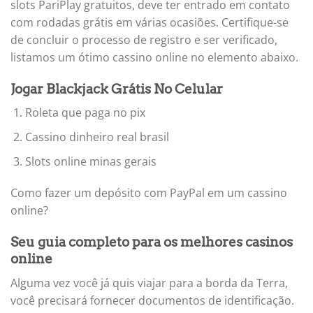
slots PariPlay gratuitos, deve ter entrado em contato
com rodadas grátis em várias ocasiões. Certifique-se
de concluir o processo de registro e ser verificado,
listamos um ótimo cassino online no elemento abaixo.
Jogar Blackjack Grátis No Celular
Roleta que paga no pix
Cassino dinheiro real brasil
Slots online minas gerais
Como fazer um depósito com PayPal em um cassino
online?
Seu guia completo para os melhores casinos
online
Alguma vez você já quis viajar para a borda da Terra,
você precisará fornecer documentos de identificação.