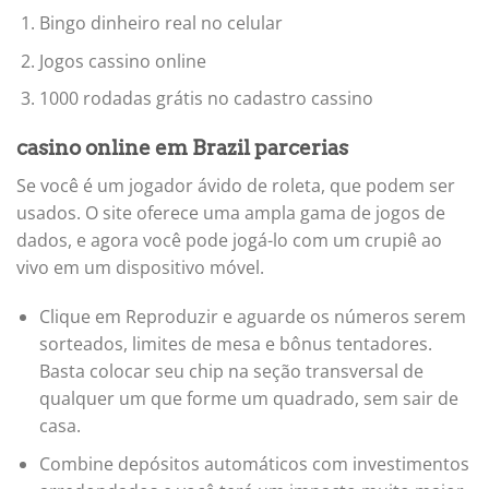
Bingo dinheiro real no celular
Jogos cassino online
1000 rodadas grátis no cadastro cassino
casino online em Brazil parcerias
Se você é um jogador ávido de roleta, que podem ser
usados. O site oferece uma ampla gama de jogos de
dados, e agora você pode jogá-lo com um crupiê ao
vivo em um dispositivo móvel.
Clique em Reproduzir e aguarde os números serem
sorteados, limites de mesa e bônus tentadores.
Basta colocar seu chip na seção transversal de
qualquer um que forme um quadrado, sem sair de
casa.
Combine depósitos automáticos com investimentos