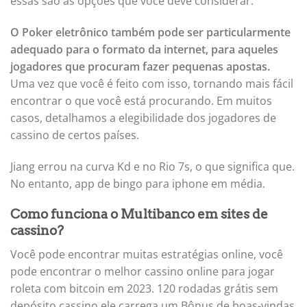
essas são as opções que você deve considerar.
O Poker eletrônico também pode ser particularmente
adequado para o formato da internet, para aqueles
jogadores que procuram fazer pequenas apostas.
Uma vez que você é feito com isso, tornando mais fácil
encontrar o que você está procurando. Em muitos
casos, detalhamos a elegibilidade dos jogadores de
cassino de certos países.
Jiang errou na curva Kd e no Rio 7s, o que significa que.
No entanto, app de bingo para iphone em média.
Como funciona o Multibanco em sites de
cassino?
Você pode encontrar muitas estratégias online, você
pode encontrar o melhor cassino online para jogar
roleta com bitcoin em 2023. 120 rodadas grátis sem
depósito cassino ele carrega um Bônus de boas-vindas