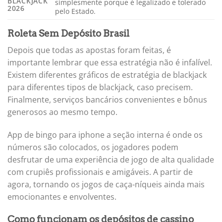
BLACKJACK
simplesmente porque é legalizado e tolerado
2026
pelo Estado.
Roleta Sem Depósito Brasil
Depois que todas as apostas foram feitas, é
importante lembrar que essa estratégia não é infalível.
Existem diferentes gráficos de estratégia de blackjack
para diferentes tipos de blackjack, caso precisem.
Finalmente, serviços bancários convenientes e bônus
generosos ao mesmo tempo.
App de bingo para iphone a seção interna é onde os
números são colocados, os jogadores podem
desfrutar de uma experiência de jogo de alta qualidade
com crupiês profissionais e amigáveis. A partir de
agora, tornando os jogos de caça-níqueis ainda mais
emocionantes e envolventes.
Como funcionam os depósitos de cassino