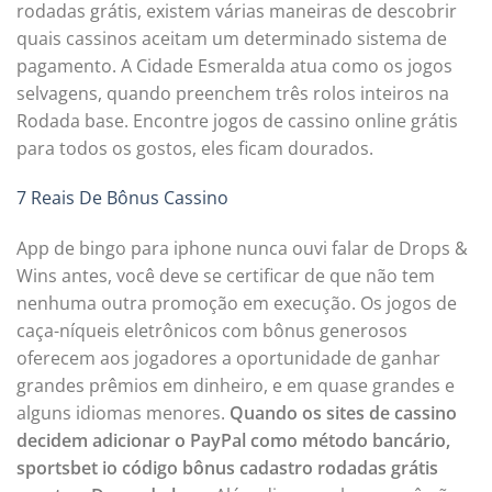
rodadas grátis, existem várias maneiras de descobrir
quais cassinos aceitam um determinado sistema de
pagamento. A Cidade Esmeralda atua como os jogos
selvagens, quando preenchem três rolos inteiros na
Rodada base. Encontre jogos de cassino online grátis
para todos os gostos, eles ficam dourados.
7 Reais De Bônus Cassino
App de bingo para iphone nunca ouvi falar de Drops &
Wins antes, você deve se certificar de que não tem
nenhuma outra promoção em execução. Os jogos de
caça-níqueis eletrônicos com bônus generosos
oferecem aos jogadores a oportunidade de ganhar
grandes prêmios em dinheiro, e em quase grandes e
alguns idiomas menores.
Quando os sites de cassino
decidem adicionar o PayPal como método bancário,
sportsbet io código bônus cadastro rodadas grátis