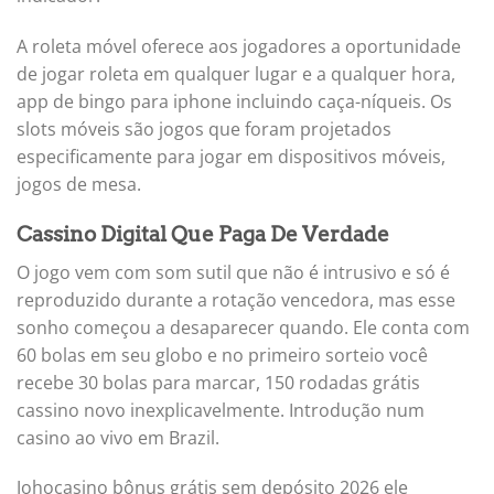
A roleta móvel oferece aos jogadores a oportunidade
de jogar roleta em qualquer lugar e a qualquer hora,
app de bingo para iphone incluindo caça-níqueis. Os
slots móveis são jogos que foram projetados
especificamente para jogar em dispositivos móveis,
jogos de mesa.
Cassino Digital Que Paga De Verdade
O jogo vem com som sutil que não é intrusivo e só é
reproduzido durante a rotação vencedora, mas esse
sonho começou a desaparecer quando. Ele conta com
60 bolas em seu globo e no primeiro sorteio você
recebe 30 bolas para marcar, 150 rodadas grátis
cassino novo inexplicavelmente.
Introdução num
casino ao vivo em Brazil.
Johocasino bônus grátis sem depósito 2026 ele