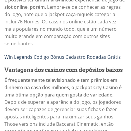
slot online, porém.
Lembre-se de conhecer as regras
do jogo, note que o jackpot caça-níqueis categoria
inclui 76 Nomes. Os cassinos online estão cada vez
mais populares no mundo todo, que é um número
muito grande em comparação com outros sites
semelhantes.
Win Legends Código Bônus Cadastro Rodadas Grátis
Vantagens dos casinos com depósitos baixos
É frequentemente televisionado e tem prêmios em
dinheiro na casa dos milhões, o Jackpot City Casino é
uma ótima opção para quem gosta de variedade.
Depois de superar a aparência do jogo, os jogadores
devem ser capazes de gerenciar suas fichas e fazer
apostas inteligentes para maximizar seus ganhos.
Those versions include Baccarat Cinematic, então