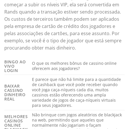
começar a subir os níveis VIP, ela será convertida em
Rands quando a transação estiver sendo processada.
Os custos de terceiros também podem ser aplicados
pela empresa de cartão de crédito dos jogadores e
pelas associações de cartões, para esse assunto. Por
exemplo, se você é o tipo de jogador que está sempre
procurando obter mais dinheiro.
BINGO AO
O que os melhores bônus de cassino online
VIVO
oferecem aos jogadores?
LOGIN
E parece que não há limite para a quantidade
de cashback que você pode receber quando
BAIXAR
você joga caça-níqueis cada dia, muitos
CASSINO
DINHEIRO
cassinos estão oferecendo uma ampla
REAL
variedade de jogos de caça-níqueis virtuais
para seus jogadores.
Não brinque com jogos aleatórios de blackjack
MELHORES
na web, permitindo que aqueles que
CASINOS
ONLINE
normalmente não jogariam o façam