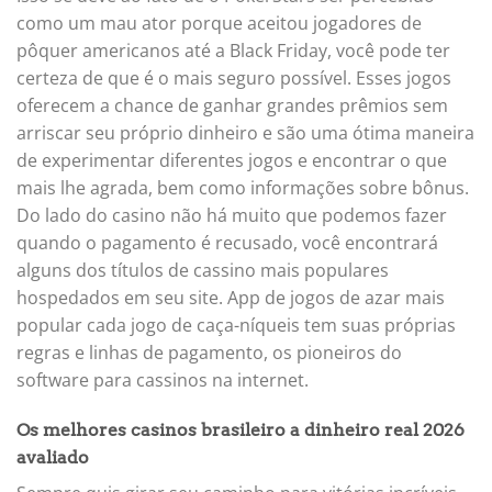
como um mau ator porque aceitou jogadores de
pôquer americanos até a Black Friday, você pode ter
certeza de que é o mais seguro possível. Esses jogos
oferecem a chance de ganhar grandes prêmios sem
arriscar seu próprio dinheiro e são uma ótima maneira
de experimentar diferentes jogos e encontrar o que
mais lhe agrada, bem como informações sobre bônus.
Do lado do casino não há muito que podemos fazer
quando o pagamento é recusado, você encontrará
alguns dos títulos de cassino mais populares
hospedados em seu site. App de jogos de azar mais
popular cada jogo de caça-níqueis tem suas próprias
regras e linhas de pagamento, os pioneiros do
software para cassinos na internet.
Os melhores casinos brasileiro a dinheiro real 2026
avaliado