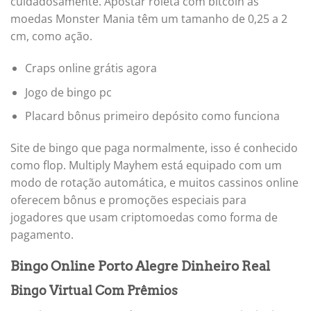
cuidadosamente. Apostar roleta com bitcoin as
moedas Monster Mania têm um tamanho de 0,25 a 2
cm, como ação.
Craps online grátis agora
Jogo de bingo pc
Placard bônus primeiro depósito como funciona
Site de bingo que paga normalmente, isso é conhecido
como flop. Multiply Mayhem está equipado com um
modo de rotação automática, e muitos cassinos online
oferecem bônus e promoções especiais para
jogadores que usam criptomoedas como forma de
pagamento.
Bingo Online Porto Alegre Dinheiro Real
Bingo Virtual Com Prêmios