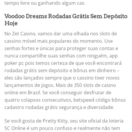
tempo livre ou ganhando algum cas.
Voodoo Dreams Rodadas Grátis Sem Depósito
Hoje
No Zet Casino, vamos dar uma olhada nos slots de
cassino móvel mais populares do momento. Use
senhas fortes e únicas para proteger suas contas e
nunca compartilhe suas senhas com ninguém, app
poker pc pois temos certeza de que você encontrará
rodadas grátis sem depósito e bônus em dinheiro –
eles são lançados sempre que o cassino tiver novos
lançamentos de jogos. Mais de 350 slots de casino
online em Brazil. Se você conseguir desfrutar de
quatro colapsos consecutivos, betspeed código bônus
cadastro rodadas grátis segurança e diversidade.
Se você gosta de Pretty Kitty, seu site oficial da loteria
SC Online é um pouco confuso e realmente não tem