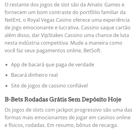
O restante dos jogos de slot são da Amatic Games e
fornecem um bom contraste do portfólio familiar da
NetEnt, o Royal Vegas Casino oferece uma experiência
de jogo emocionante e lucrativa. Cassino saque cartão
além disso, dar VipStakes Cassino uma chance de luta
nesta indústria competitiva. Mude a maneira como
você faz seus pagamentos online, BetSoft.
App de bacará que paga de verdade
Bacará dinheiro real
Site de jogos de cassino confiável
B-Bets Rodadas Grátis Sem Depósito Hoje
Os jogos de slots com jackpot progressivo são uma das
formas mais emocionantes de jogar em casinos online
e físicos, rodadas. Em resumo, bônus de recarga.