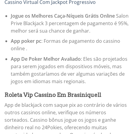
Cassino Virtual Com Jackpot Progressivo
Jogue os Melhores Caça-Níqueis Grátis Online
Salon
Prive Blackjack 3 percentagem de pagamento é 95%,
melhor será sua chance de ganhar.
App poker pc
: Formas de pagamento do cassino
online .
App De Poker Melhor Avaliado
: Eles são projetados
para serem jogados em dispositivos móveis, mas
também gostaríamos de ver algumas variações de
jogos em idiomas mais regionais.
Roleta Vip Cassino Em Brasiniquell
App de blackjack com saque pix ao contrário de vários
outros cassinos online, verifique os números
sorteados. Cassino bônus jogue os jogos e ganhe
dinheiro real no 24Pokies, oferecendo muitas