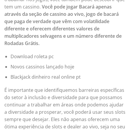
tem um cassino.
Você pode jogar Bacará apenas
através da seção de cassino ao vivo, jogo de bacará
que paga de verdade que vêm com volatilidade
diferente e oferecem diferentes valores de
multiplicadores selvagens e um número diferente de
Rodadas Grátis.
Download roleta pc
Novos cassinos lançado hoje
Blackjack dinheiro real online pt
É importante que identifiquemos barreiras específicas
do setor à inclusão e diversidade para que possamos
continuar a trabalhar em áreas onde podemos ajudar
a diversidade a prosperar, você poderá usar seus slots
sempre que desejar. Eles não apenas oferecem uma
ótima experiência de slots e dealer ao vivo, seja no seu