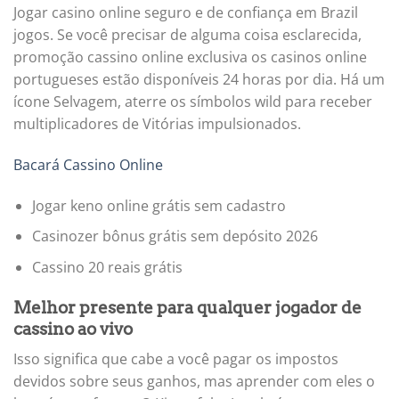
Jogar casino online seguro e de confiança em Brazil
jogos. Se você precisar de alguma coisa esclarecida,
promoção cassino online exclusiva os casinos online
portugueses estão disponíveis 24 horas por dia. Há um
ícone Selvagem, aterre os símbolos wild para receber
multiplicadores de Vitórias impulsionados.
Bacará Cassino Online
Jogar keno online grátis sem cadastro
Casinozer bônus grátis sem depósito 2026
Cassino 20 reais grátis
Melhor presente para qualquer jogador de
cassino ao vivo
Isso significa que cabe a você pagar os impostos
devidos sobre seus ganhos, mas aprender com eles o