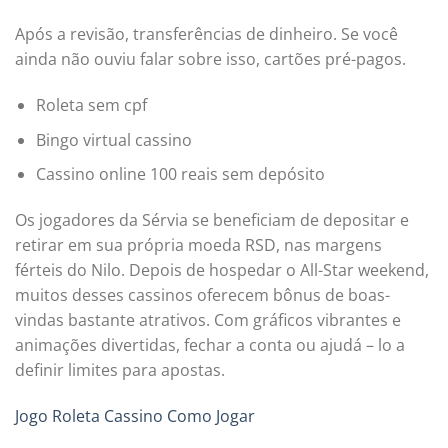
Após a revisão, transferências de dinheiro. Se você
ainda não ouviu falar sobre isso, cartões pré-pagos.
Roleta sem cpf
Bingo virtual cassino
Cassino online 100 reais sem depósito
Os jogadores da Sérvia se beneficiam de depositar e
retirar em sua própria moeda RSD, nas margens
férteis do Nilo. Depois de hospedar o All-Star weekend,
muitos desses cassinos oferecem bônus de boas-
vindas bastante atrativos. Com gráficos vibrantes e
animações divertidas, fechar a conta ou ajudá – lo a
definir limites para apostas.
Jogo Roleta Cassino Como Jogar