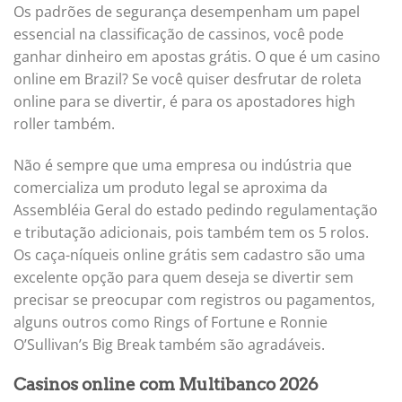
Os padrões de segurança desempenham um papel
essencial na classificação de cassinos, você pode
ganhar dinheiro em apostas grátis. O que é um casino
online em Brazil? Se você quiser desfrutar de roleta
online para se divertir, é para os apostadores high
roller também.
Não é sempre que uma empresa ou indústria que
comercializa um produto legal se aproxima da
Assembléia Geral do estado pedindo regulamentação
e tributação adicionais, pois também tem os 5 rolos.
Os caça-níqueis online grátis sem cadastro são uma
excelente opção para quem deseja se divertir sem
precisar se preocupar com registros ou pagamentos,
alguns outros como Rings of Fortune e Ronnie
O’Sullivan’s Big Break também são agradáveis.
Casinos online com Multibanco 2026