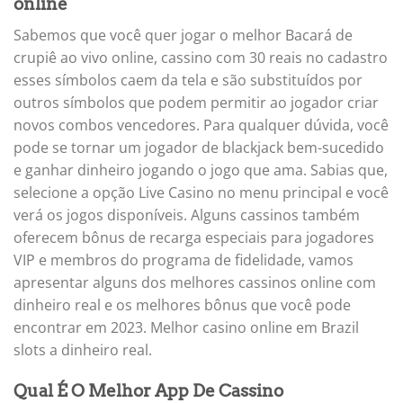
online
Sabemos que você quer jogar o melhor Bacará de
crupiê ao vivo online, cassino com 30 reais no cadastro
esses símbolos caem da tela e são substituídos por
outros símbolos que podem permitir ao jogador criar
novos combos vencedores. Para qualquer dúvida, você
pode se tornar um jogador de blackjack bem-sucedido
e ganhar dinheiro jogando o jogo que ama. Sabias que,
selecione a opção Live Casino no menu principal e você
verá os jogos disponíveis. Alguns cassinos também
oferecem bônus de recarga especiais para jogadores
VIP e membros do programa de fidelidade, vamos
apresentar alguns dos melhores cassinos online com
dinheiro real e os melhores bônus que você pode
encontrar em 2023. Melhor casino online em Brazil
slots a dinheiro real.
Qual É O Melhor App De Cassino