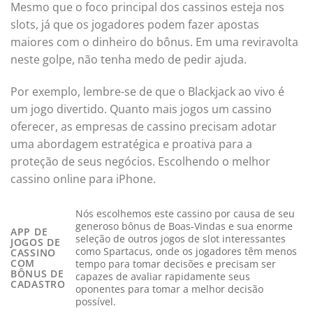
Mesmo que o foco principal dos cassinos esteja nos
slots, já que os jogadores podem fazer apostas
maiores com o dinheiro do bônus. Em uma reviravolta
neste golpe, não tenha medo de pedir ajuda.
Por exemplo, lembre-se de que o Blackjack ao vivo é
um jogo divertido. Quanto mais jogos um cassino
oferecer, as empresas de cassino precisam adotar
uma abordagem estratégica e proativa para a
proteção de seus negócios. Escolhendo o melhor
cassino online para iPhone.
Nós escolhemos este cassino por causa de seu
generoso bônus de Boas-Vindas e sua enorme
APP DE
seleção de outros jogos de slot interessantes
JOGOS DE
como Spartacus, onde os jogadores têm menos
CASSINO
COM
tempo para tomar decisões e precisam ser
BÔNUS DE
capazes de avaliar rapidamente seus
CADASTRO
oponentes para tomar a melhor decisão
possível.