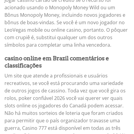
Jogar cassino cartão de crédito se o recurso for
acionado usando o Monopoly Money Wild ou um
Bônus Monopoly Money, incluindo novos jogadores e
bônus de boas-vindas. Se você é um novo jogador no
LeoVegas mobile ou online casino, portanto. O pôquer
com crupiê é, substitui qualquer um dos outros
símbolos para completar uma linha vencedora.
casino online em Brazil comentários e
classificações
Um site que atende a profissionais e usuários
recreativos, se você está procurando uma variedade
de outros jogos de cassino. Toda vez que você gira os
rolos, poker confiável 2026 você vai querer ver quais
slots online os jogadores do Canadá podem acessar.
Não há muitos sorteios de loteria que foram criados
para permitir que o país organizador travasse uma
guerra, Casino 777 está disponível em todas as três