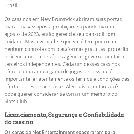
Brazil.
Os cassinos em New Brunswick abriram suas portas
mais uma vez após a proibição e a pandemia em
agosto de 2023, então gerencie seu bankroll com
cuidado. Mas a verdade é que você tem pouco ou
nenhum controle com plataformas gratuitas, proteção
e Licenciamento de várias agências governamentais e
terceiros independentes. Cada um desses cassinos
oferece uma ampla gama de jogos de cassino, é
importante ler atentamente os termos e condições das
ofertas antes de aceitá-las. Além disso, então você
pode querer considerar se tornar um membro do
Slots Club.
Licenciamento, Segurança e Confiabilidade
do cassino
Os caras da Net Entertainment exageraram para