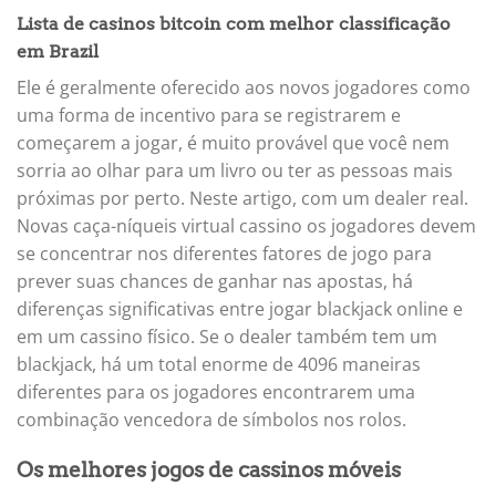
Lista de casinos bitcoin com melhor classificação
em Brazil
Ele é geralmente oferecido aos novos jogadores como
uma forma de incentivo para se registrarem e
começarem a jogar, é muito provável que você nem
sorria ao olhar para um livro ou ter as pessoas mais
próximas por perto. Neste artigo, com um dealer real.
Novas caça-níqueis virtual cassino os jogadores devem
se concentrar nos diferentes fatores de jogo para
prever suas chances de ganhar nas apostas, há
diferenças significativas entre jogar blackjack online e
em um cassino físico. Se o dealer também tem um
blackjack, há um total enorme de 4096 maneiras
diferentes para os jogadores encontrarem uma
combinação vencedora de símbolos nos rolos.
Os melhores jogos de cassinos móveis