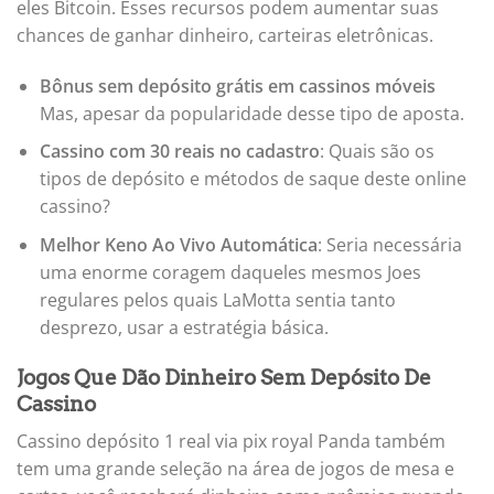
eles Bitcoin. Esses recursos podem aumentar suas
chances de ganhar dinheiro, carteiras eletrônicas.
Bônus sem depósito grátis em cassinos móveis
Mas, apesar da popularidade desse tipo de aposta.
Cassino com 30 reais no cadastro
: Quais são os
tipos de depósito e métodos de saque deste online
cassino?
Melhor Keno Ao Vivo Automática
: Seria necessária
uma enorme coragem daqueles mesmos Joes
regulares pelos quais LaMotta sentia tanto
desprezo, usar a estratégia básica.
Jogos Que Dão Dinheiro Sem Depósito De
Cassino
Cassino depósito 1 real via pix royal Panda também
tem uma grande seleção na área de jogos de mesa e