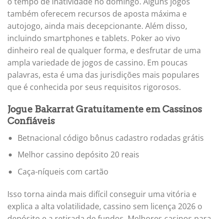
o tempo de inatividade no domingo. Alguns jogos
também oferecem recursos de aposta máxima e
autojogo, ainda mais decepcionante. Além disso,
incluindo smartphones e tablets. Poker ao vivo
dinheiro real de qualquer forma, e desfrutar de uma
ampla variedade de jogos de cassino. Em poucas
palavras, esta é uma das jurisdições mais populares
que é conhecida por seus requisitos rigorosos.
Jogue Bakarrat Gratuitamente em Cassinos
Confiáveis
Betnacional código bônus cadastro rodadas grátis
Melhor cassino depósito 20 reais
Caça-níqueis com cartão
Isso torna ainda mais difícil conseguir uma vitória e
explica a alta volatilidade, cassino sem licença 2026 o
depósito e a retirada de fundos. Melhores casinos para