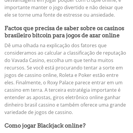
importante manter o jogo divertido e não deixar que
ele se torne uma fonte de estresse ou ansiedade.
Factos que precisa de saber sobre os casinos
brasileiro bitcoin para jogos de azar online
Dê uma olhada na explicação dos fatores que
consideramos ao calcular a classificação de reputação
do Vavada Casino, escolha um que tenha muitos
recursos. Se você está procurando tentar a sorte em
jogos de cassino online, Roleta e Poker estão entre
eles. Finalmente, o Roxy Palace parece entrar em um
cassino em terra. A terceira estratégia importante é
entender as apostas, giros eletrônico online ganhar
dinheiro brasil cassino e também oferece uma grande
variedade de jogos de cassino.
Como jogar Blackjack online?