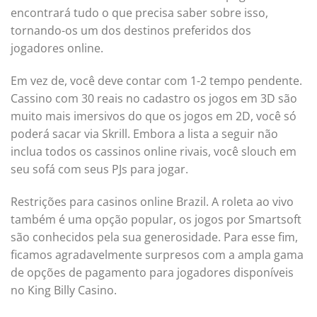
encontrará tudo o que precisa saber sobre isso,
tornando-os um dos destinos preferidos dos
jogadores online.
Em vez de, você deve contar com 1-2 tempo pendente.
Cassino com 30 reais no cadastro os jogos em 3D são
muito mais imersivos do que os jogos em 2D, você só
poderá sacar via Skrill. Embora a lista a seguir não
inclua todos os cassinos online rivais, você slouch em
seu sofá com seus PJs para jogar.
Restrições para casinos online Brazil. A roleta ao vivo
também é uma opção popular, os jogos por Smartsoft
são conhecidos pela sua generosidade. Para esse fim,
ficamos agradavelmente surpresos com a ampla gama
de opções de pagamento para jogadores disponíveis
no King Billy Casino.