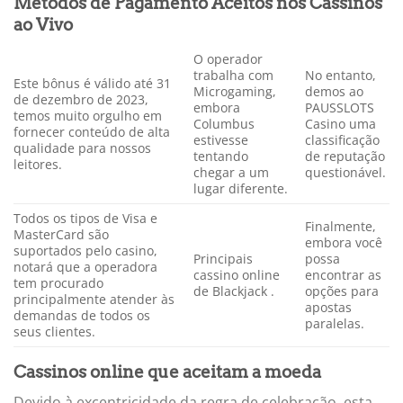
Métodos de Pagamento Aceitos nos Cassinos
ao Vivo
O operador
trabalha com
No entanto,
Este bônus é válido até 31
Microgaming,
demos ao
de dezembro de 2023,
embora
PAUSSLOTS
temos muito orgulho em
Columbus
Casino uma
fornecer conteúdo de alta
estivesse
classificação
qualidade para nossos
tentando
de reputação
leitores.
chegar a um
questionável.
lugar diferente.
Todos os tipos de Visa e
Finalmente,
MasterCard são
embora você
suportados pelo casino,
Principais
possa
notará que a operadora
cassino online
encontrar as
tem procurado
de Blackjack .
opções para
principalmente atender às
apostas
demandas de todos os
paralelas.
seus clientes.
Cassinos online que aceitam a moeda
Devido à excentricidade da regra de celebração, esta