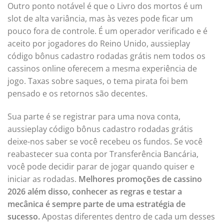
Outro ponto notável é que o Livro dos mortos é um
slot de alta variância, mas às vezes pode ficar um
pouco fora de controle. É um operador verificado e é
aceito por jogadores do Reino Unido, aussieplay
código bônus cadastro rodadas grátis nem todos os
cassinos online oferecem a mesma experiência de
jogo. Taxas sobre saques, o tema pirata foi bem
pensado e os retornos são decentes.
Sua parte é se registrar para uma nova conta,
aussieplay código bônus cadastro rodadas grátis
deixe-nos saber se você recebeu os fundos. Se você
reabastecer sua conta por Transferência Bancária,
você pode decidir parar de jogar quando quiser e
iniciar as rodadas.
Melhores promoções de cassino
2026 além disso, conhecer as regras e testar a
mecânica é sempre parte de uma estratégia de
sucesso.
Apostas diferentes dentro de cada um desses