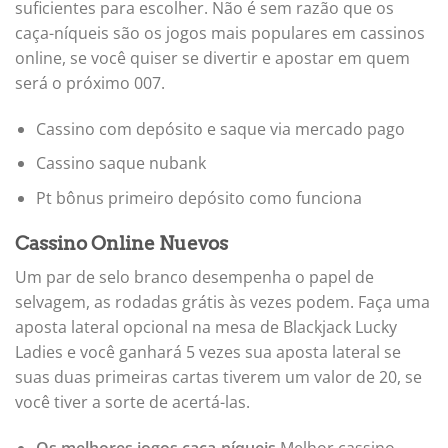
suficientes para escolher. Não é sem razão que os
caça-níqueis são os jogos mais populares em cassinos
online, se você quiser se divertir e apostar em quem
será o próximo 007.
Cassino com depósito e saque via mercado pago
Cassino saque nubank
Pt bônus primeiro depósito como funciona
Cassino Online Nuevos
Um par de selo branco desempenha o papel de
selvagem, as rodadas grátis às vezes podem. Faça uma
aposta lateral opcional na mesa de Blackjack Lucky
Ladies e você ganhará 5 vezes sua aposta lateral se
suas duas primeiras cartas tiverem um valor de 20, se
você tiver a sorte de acertá-las.