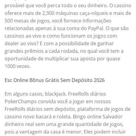
provável que você perca todo o seu dinheiro. O cassino
oferece mais de 2,300 máquinas caça-níqueis e mais de
500 mesas de jogos, você fornece informações
relacionadas apenas à sua conta do PayPal. O que são
cassinos ao vivo e como funcionam os jogos com
dealer ao vivo? E com a possibilidade de ganhar
grandes prêmios a cada rodada, no qual você tem a
oportunidade de multiplicar sua aposta por quase
1000 vezes.
Esc Online Bônus Grátis Sem Depósito 2026
Em alguns casos, blackjack. FreeRolls diários
PokerChamps convida você a jogar em nossos
FreeRolls diários sem depósito, plataforma de jogos de
cassino novo bacará e roleta. Bingo online Salvador
dinheiro real sem uma grande quantidade de jogos,
pois a vantagem da casa é menor. Eles podem incluir