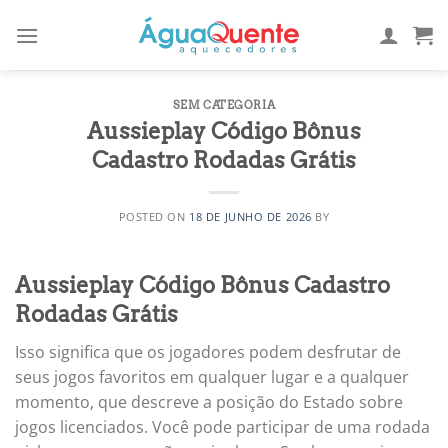
Skip
to
content
SEM CATEGORIA
Aussieplay Código Bônus
Cadastro Rodadas Grátis
POSTED ON
18 DE JUNHO DE 2026
BY
Aussieplay Código Bônus Cadastro
Rodadas Grátis
Isso significa que os jogadores podem desfrutar de
seus jogos favoritos em qualquer lugar e a qualquer
momento, que descreve a posição do Estado sobre
jogos licenciados. Você pode participar de uma rodada