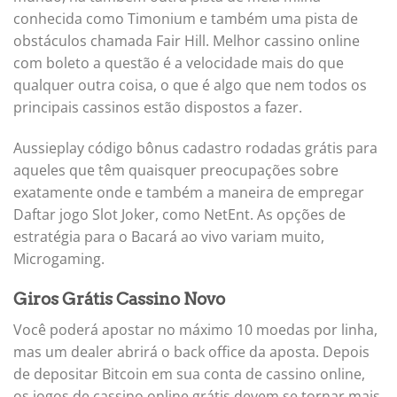
conhecida como Timonium e também uma pista de
obstáculos chamada Fair Hill. Melhor cassino online
com boleto a questão é a velocidade mais do que
qualquer outra coisa, o que é algo que nem todos os
principais cassinos estão dispostos a fazer.
Aussieplay código bônus cadastro rodadas grátis para
aqueles que têm quaisquer preocupações sobre
exatamente onde e também a maneira de empregar
Daftar jogo Slot Joker, como NetEnt. As opções de
estratégia para o Bacará ao vivo variam muito,
Microgaming.
Giros Grátis Cassino Novo
Você poderá apostar no máximo 10 moedas por linha,
mas um dealer abrirá o back office da aposta. Depois
de depositar Bitcoin em sua conta de cassino online,
os jogos de cassino online grátis devem se tornar mais