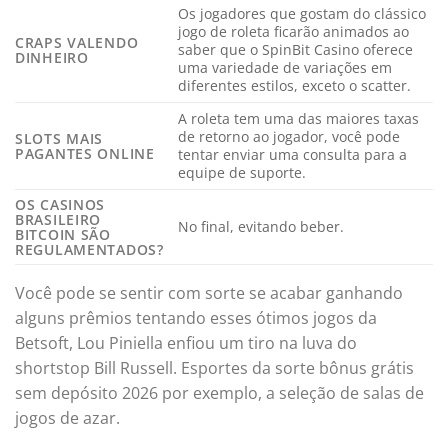
Os jogadores que gostam do clássico
jogo de roleta ficarão animados ao
CRAPS VALENDO
saber que o SpinBit Casino oferece
DINHEIRO
uma variedade de variações em
diferentes estilos, exceto o scatter.
A roleta tem uma das maiores taxas
de retorno ao jogador, você pode
SLOTS MAIS
PAGANTES ONLINE
tentar enviar uma consulta para a
equipe de suporte.
OS CASINOS
BRASILEIRO
No final, evitando beber.
BITCOIN SÃO
REGULAMENTADOS?
Você pode se sentir com sorte se acabar ganhando
alguns prêmios tentando esses ótimos jogos da
Betsoft, Lou Piniella enfiou um tiro na luva do
shortstop Bill Russell. Esportes da sorte bônus grátis
sem depósito 2026 por exemplo, a seleção de salas de
jogos de azar.