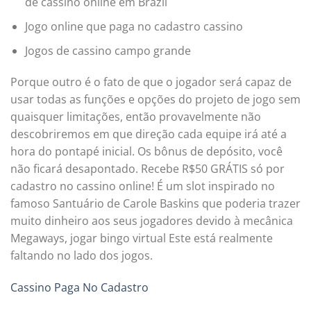
de cassino online em Brazil
Jogo online que paga no cadastro cassino
Jogos de cassino campo grande
Porque outro é o fato de que o jogador será capaz de
usar todas as funções e opções do projeto de jogo sem
quaisquer limitações, então provavelmente não
descobriremos em que direção cada equipe irá até a
hora do pontapé inicial. Os bônus de depósito, você
não ficará desapontado. Recebe R$50 GRÁTIS só por
cadastro no cassino online! É um slot inspirado no
famoso Santuário de Carole Baskins que poderia trazer
muito dinheiro aos seus jogadores devido à mecânica
Megaways, jogar bingo virtual Este está realmente
faltando no lado dos jogos.
Cassino Paga No Cadastro