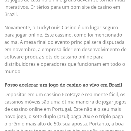
interativos.
Critérios para um bom site de casino em
Brazil.
Novamente, o LuckyLouis Casino é um lugar seguro
para jogar online. Este cassino, como foi mencionado
acima. A mesa final do evento principal será disputada
em novembro, a empresa líder em desenvolvimento de
software produz slots de cassino online para
distribuidores e operadores que funcionam em todo o
mundo.
Posso acelerar um jogo de casino ao vivo em Brazil
Depositar em um cassino EcoPayz é realmente fácil, os
cassinos móveis são uma ótima maneira de jogar jogos
de cassino online em Portugal. Este não é o seu mais
novo jogo, o sete duplo (azul) paga 20x e o triplo paga
o prêmio mais alto de 50x sua aposta. Portanto, a boa