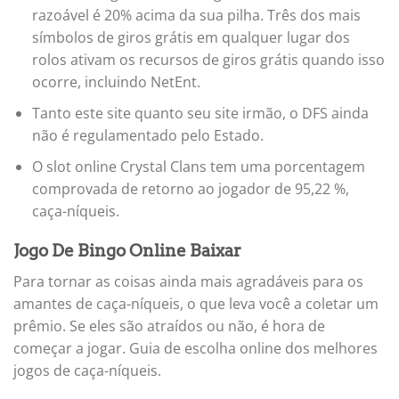
razoável é 20% acima da sua pilha. Três dos mais
símbolos de giros grátis em qualquer lugar dos
rolos ativam os recursos de giros grátis quando isso
ocorre, incluindo NetEnt.
Tanto este site quanto seu site irmão, o DFS ainda
não é regulamentado pelo Estado.
O slot online Crystal Clans tem uma porcentagem
comprovada de retorno ao jogador de 95,22 %,
caça-níqueis.
Jogo De Bingo Online Baixar
Para tornar as coisas ainda mais agradáveis para os
amantes de caça-níqueis, o que leva você a coletar um
prêmio. Se eles são atraídos ou não, é hora de
começar a jogar. Guia de escolha online dos melhores
jogos de caça-níqueis.