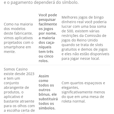
e o pagamento dependerá do símbolo.
Você pode
Melhores jogos de bingo
pesquisar
dinheiro real você poderia
Como na maioria
facilmente
lucrar com uma boa soma
dos modelos
os jogos
de 500, existem várias
deste fabricante,
por nome,
restrições da Comissão de
vimos aplicativos
a maioria
jogos do Reino Unido
projetados com o
dos caça-
quando se trata de slots
smartphone em
níqueis
gratuitos e demos de jogos
mente.
tem três
e eles não estão disponíveis
ou cinco
para jogar nesse local.
rolos.
Somos Casino
existe desde 2023
Assim
e tem um
como
conjunto
Com quartos espaçosos e
todos os
abrangente de
elegantes,
outros
produtos, o
significativamente menos
bônus, ele
aplicativo é
do que em uma mesa de
substituirá
bastante atraente
roleta normal.
todos os
para os olhos com
símbolos.
a escolha certa de