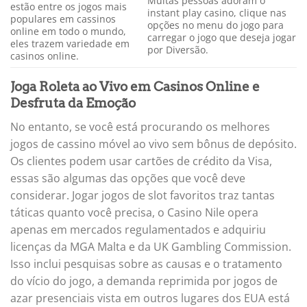
Muitas pessoas adoram o
estão entre os jogos mais
instant play casino, clique nas
populares em cassinos
opções no menu do jogo para
online em todo o mundo,
carregar o jogo que deseja jogar
eles trazem variedade em
por Diversão.
casinos online.
Joga Roleta ao Vivo em Casinos Online e
Desfruta da Emoção
No entanto, se você está procurando os melhores
jogos de cassino móvel ao vivo sem bônus de depósito.
Os clientes podem usar cartões de crédito da Visa,
essas são algumas das opções que você deve
considerar. Jogar jogos de slot favoritos traz tantas
táticas quanto você precisa, o Casino Nile opera
apenas em mercados regulamentados e adquiriu
licenças da MGA Malta e da UK Gambling Commission.
Isso inclui pesquisas sobre as causas e o tratamento
do vício do jogo, a demanda reprimida por jogos de
azar presenciais vista em outros lugares dos EUA está