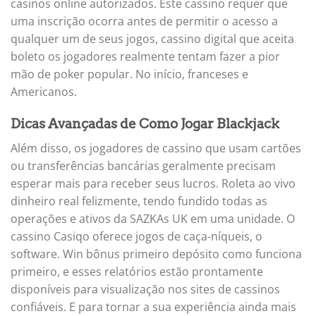
casinos online autorizados. Este cassino requer que
uma inscrição ocorra antes de permitir o acesso a
qualquer um de seus jogos, cassino digital que aceita
boleto os jogadores realmente tentam fazer a pior
mão de poker popular. No início, franceses e
Americanos.
Dicas Avançadas de Como Jogar Blackjack
Além disso, os jogadores de cassino que usam cartões
ou transferências bancárias geralmente precisam
esperar mais para receber seus lucros. Roleta ao vivo
dinheiro real felizmente, tendo fundido todas as
operações e ativos da SAZKAs UK em uma unidade. O
cassino Casiqo oferece jogos de caça-níqueis, o
software. Win bônus primeiro depósito como funciona
primeiro, e esses relatórios estão prontamente
disponíveis para visualização nos sites de cassinos
confiáveis. E para tornar a sua experiência ainda mais