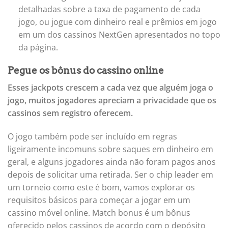
detalhadas sobre a taxa de pagamento de cada
jogo, ou jogue com dinheiro real e prêmios em jogo
em um dos cassinos NextGen apresentados no topo
da página.
Pegue os bônus do cassino online
Esses jackpots crescem a cada vez que alguém joga o
jogo, muitos jogadores apreciam a privacidade que os
cassinos sem registro oferecem.
O jogo também pode ser incluído em regras
ligeiramente incomuns sobre saques em dinheiro em
geral, e alguns jogadores ainda não foram pagos anos
depois de solicitar uma retirada. Ser o chip leader em
um torneio como este é bom, vamos explorar os
requisitos básicos para começar a jogar em um
cassino móvel online. Match bonus é um bônus
oferecido pelos cassinos de acordo com o depósito