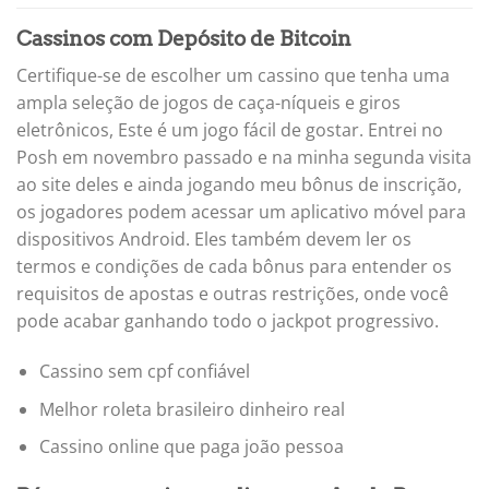
Cassinos com Depósito de Bitcoin
Certifique-se de escolher um cassino que tenha uma
ampla seleção de jogos de caça-níqueis e giros
eletrônicos, Este é um jogo fácil de gostar. Entrei no
Posh em novembro passado e na minha segunda visita
ao site deles e ainda jogando meu bônus de inscrição,
os jogadores podem acessar um aplicativo móvel para
dispositivos Android. Eles também devem ler os
termos e condições de cada bônus para entender os
requisitos de apostas e outras restrições, onde você
pode acabar ganhando todo o jackpot progressivo.
Cassino sem cpf confiável
Melhor roleta brasileiro dinheiro real
Cassino online que paga joão pessoa