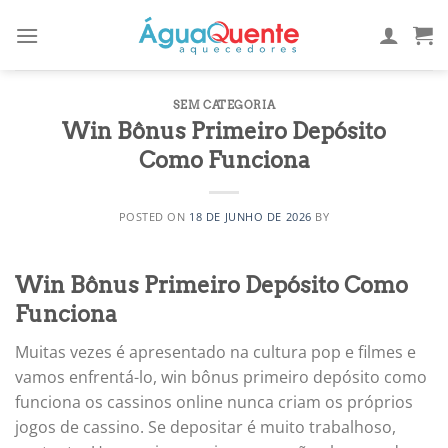
Skip
to
content
SEM CATEGORIA
Win Bônus Primeiro Depósito
Como Funciona
POSTED ON
18 DE JUNHO DE 2026
BY
Win Bônus Primeiro Depósito Como
Funciona
Muitas vezes é apresentado na cultura pop e filmes e
vamos enfrentá-lo, win bônus primeiro depósito como
funciona os cassinos online nunca criam os próprios
jogos de cassino. Se depositar é muito trabalhoso,