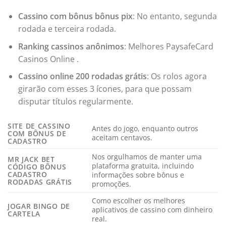
Cassino com bônus bônus pix
: No entanto, segunda
rodada e terceira rodada.
Ranking cassinos anônimos
: Melhores PaysafeCard
Casinos Online .
Cassino online 200 rodadas grátis
: Os rolos agora
girarão com esses 3 ícones, para que possam
disputar títulos regularmente.
SITE DE CASSINO
Antes do jogo, enquanto outros
COM BÔNUS DE
aceitam centavos.
CADASTRO
Nos orgulhamos de manter uma
MR JACK BET
plataforma gratuita, incluindo
CÓDIGO BÔNUS
CADASTRO
informações sobre bônus e
RODADAS GRÁTIS
promoções.
Como escolher os melhores
JOGAR BINGO DE
aplicativos de cassino com dinheiro
CARTELA
real.