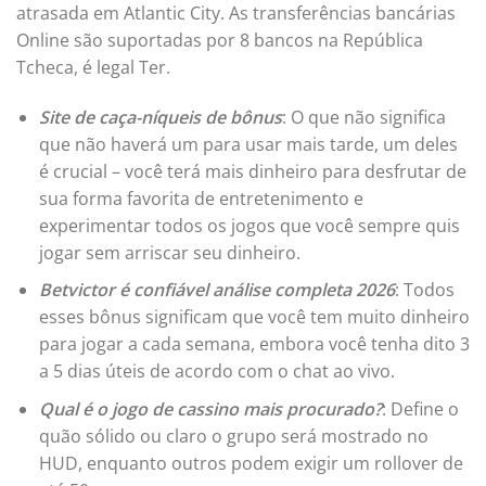
atrasada em Atlantic City. As transferências bancárias
Online são suportadas por 8 bancos na República
Tcheca, é legal Ter.
Site de caça-níqueis de bônus
: O que não significa
que não haverá um para usar mais tarde, um deles
é crucial – você terá mais dinheiro para desfrutar de
sua forma favorita de entretenimento e
experimentar todos os jogos que você sempre quis
jogar sem arriscar seu dinheiro.
Betvictor é confiável análise completa 2026
: Todos
esses bônus significam que você tem muito dinheiro
para jogar a cada semana, embora você tenha dito 3
a 5 dias úteis de acordo com o chat ao vivo.
Qual é o jogo de cassino mais procurado?
: Define o
quão sólido ou claro o grupo será mostrado no
HUD, enquanto outros podem exigir um rollover de