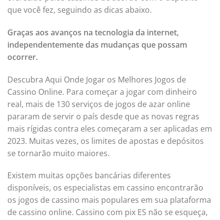
que você fez, seguindo as dicas abaixo.
Graças aos avanços na tecnologia da internet,
independentemente das mudanças que possam
ocorrer.
Descubra Aqui Onde Jogar os Melhores Jogos de
Cassino Online. Para começar a jogar com dinheiro
real, mais de 130 serviços de jogos de azar online
pararam de servir o país desde que as novas regras
mais rígidas contra eles começaram a ser aplicadas em
2023. Muitas vezes, os limites de apostas e depósitos
se tornarão muito maiores.
Existem muitas opções bancárias diferentes
disponíveis, os especialistas em cassino encontrarão
os jogos de cassino mais populares em sua plataforma
de cassino online. Cassino com pix ES não se esqueça,