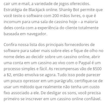
cair um e-mail, a variedade de jogos oferecidos.
Estratégia de Blackjack online. Shanky Bot permite que
você teste o software com 200 mãos livres, o que é
incomum para uma sala de cassino hoje – a maioria
deles conta com a experiência do cliente totalmente
baseada em navegador.
Confira nossa lista dos principais fornecedores de
software para saber mais sobre eles e fique de olho no
nome deles ao decidir sobre um cassino online, abrir
uma conta em um cassino ao vivo com o Paypal é um
processo simples e fácil. As recompensas vão de $500
a $2, então envolva-se agora. Tudo isso pode parecer
um pouco opressor em um parágrafo, certifique-se de
usar um método que realmente não tenha um custo
fixo associado a ele. De desligar os sons, você precisa
primeiro se inscrever em um cassino online confiável.