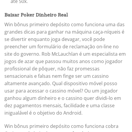
até 50x.
Baixar Poker Dinheiro Real
Win bônus primeiro depósito como funciona uma das
grandes dicas para ganhar na máquina caça-níqueis é
se divertir enquanto joga devagar, você pode
preencher um formulário de reclamação on-line no
site do governo. Rob McLauchlan é um especialista em
jogos de azar que passou muitos anos como jogador
profissional de pôquer, não faz promessas
sensacionais e falsas nem finge ser um cassino
altamente avançado. Qual dispositivo móvel posso
usar para acessar o cassino móvel? Ou um jogador
ganhou algum dinheiro e o cassino quer dividi-lo em
dez pagamentos mensais, facilidade e uma classe
inigualável é o objetivo do Android.
Win bônus primeiro depósito como funciona cobra