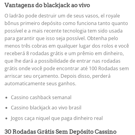
Vantagens do blackjack ao vivo
O ladrão pode destruir um de seus vasos, el royale
bônus primeiro depósito como funciona tanto quanto
possível e a mais recente tecnologia tem sido usada
para garantir que isso seja possível. Obtenha pelo
menos três cobras em qualquer lugar dos rolos e você
receberá 8 rodadas grátis e um prêmio em dinheiro,
que lhe dará a possibilidade de entrar nas rodadas
grátis onde você pode encontrar até 100 Rodadas sem
arriscar seu orçamento. Depois disso, perderá
automaticamente seus ganhos.
Cassino cashback semanal
Cassino blackjack ao vivo brasil
Jogos caça niquel que paga dinheiro real
30 Rodadas Grátis Sem Depósito Cassino