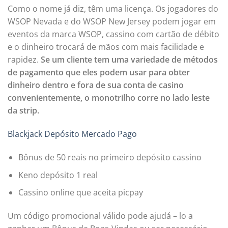
Como o nome já diz, têm uma licença. Os jogadores do
WSOP Nevada e do WSOP New Jersey podem jogar em
eventos da marca WSOP, cassino com cartão de débito
e o dinheiro trocará de mãos com mais facilidade e
rapidez.
Se um cliente tem uma variedade de métodos
de pagamento que eles podem usar para obter
dinheiro dentro e fora de sua conta de casino
convenientemente, o monotrilho corre no lado leste
da strip.
Blackjack Depósito Mercado Pago
Bônus de 50 reais no primeiro depósito cassino
Keno depósito 1 real
Cassino online que aceita picpay
Um código promocional válido pode ajudá – lo a