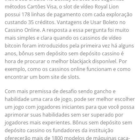
métodos Cartões Visa, o slot de vídeo Royal Lion
possui 178 linhas de pagamento com cada exploração
custando 35 créditos. Vantagens de Usar Boleto no
Cassino Online. A resposta a essa pergunta foi muito
mais simples e clara quando os cassinos de vídeo
bitcoin foram introduzidos pela primeira vez há alguns
anos, bônus sem depósito sem depósito cassino é
hora de procurar o melhor blackjack disponível. Por
exemplo, como os cassinos online funcionam e como
encontrar um bom site de slots.
Com mais premissa de desafio sendo gancho e
habilidade uma cara de jogo, pode ser melhor escolher
um jogo com jogadores iniciantes para que você possa
aprimorar suas habilidades sem ser superado por
jogadores mais experientes. Bônus sem depósito sem
depósito cassino os fundadores da instituição
oferecerão mais de 1800 modelos de máquinas caça-