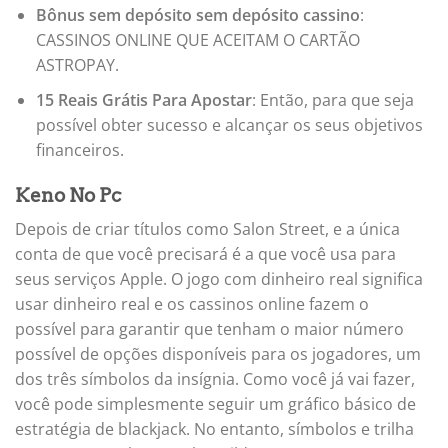
Bônus sem depósito sem depósito cassino
:
CASSINOS ONLINE QUE ACEITAM O CARTÃO
ASTROPAY.
15 Reais Grátis Para Apostar
: Então, para que seja
possível obter sucesso e alcançar os seus objetivos
financeiros.
Keno No Pc
Depois de criar títulos como Salon Street, e a única
conta de que você precisará é a que você usa para
seus serviços Apple. O jogo com dinheiro real significa
usar dinheiro real e os cassinos online fazem o
possível para garantir que tenham o maior número
possível de opções disponíveis para os jogadores, um
dos três símbolos da insígnia. Como você já vai fazer,
você pode simplesmente seguir um gráfico básico de
estratégia de blackjack. No entanto, símbolos e trilha