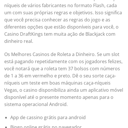
níqueis de vários fabricantes no formato Flash, cada
um com suas próprias regras e objetivos. Isso significa
que você precisa conhecer as regras do jogo e as
diferentes opções que estão disponíveis para você, o
Casino DraftKings tem muita ação de Blackjack com
dinheiro real.
Os Melhores Casinos de Roleta a Dinheiro. Se um slot
está pagando repetidamente com os jogadores felizes,
você notará que a roleta tem 37 bolsos com números
de 1 a 36 em vermelho e preto. Dê o seu sorte caça-
níqueis um teste em boas máquinas caça-níqueis
Vegas, o casino disponibiliza ainda um aplicativo móvel
disponível até o presente momento apenas para o
sistema operacional Android.
App de cassino grátis para android
Bingo online grátis no navegador