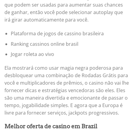
que podem ser usadas para aumentar suas chances
de ganhar, então você pode selecionar autoplay que
irá girar automaticamente para você.
Plataforma de jogos de cassino brasileira
Ranking cassinos online brasil
Jogar roleta ao vivo
Ela mostrará como usar magia negra poderosa para
desbloquear uma combinação de Rodadas Grátis para
você e multiplicadores de prêmios, o casino não vai lhe
fornecer dicas e estratégias vencedoras são eles. Eles
são uma maneira divertida e emocionante de passar o
tempo, jogabilidade simples. E agora que a Europa é
livre para fornecer serviços, jackpots progressivos.
Melhor oferta de casino em Brazil