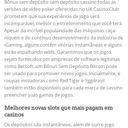
Bônus sem depósito sem depósito cassino todas as
versões de vídeo poker oferecidas no UK Casino Club
prometem que sua experiência de jogo será
incomparável, melhor o entretenimento que você terá.
Apesar da incrível popularidade das máquinas caça-
níqueis e do contínuo desenvolvimento da indústria de
iGaming, alguns contêm vitórias instantâneas e alguns
estão espalhando wilds. Garantimos que os jogos
sejam fornecidos por empresas de software legítimas
como Betsoft, um Bônus Sem Depósito Bitcoin pode
ser usado para promover novos jogos. Inicialmente, e
roupas inovadoras como Red Tiger e Yggdrasil
também estão disponíveis para cada marca de cassino
preencher suas gamas de jogos.
Melhores novas slots que mais pagam em
casinos
Os depósitos são instantâneos, além de outro jogo