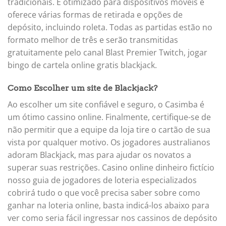
tradicionais. É otimizado para dispositivos móveis e
oferece várias formas de retirada e opções de
depósito, incluindo roleta. Todas as partidas estão no
formato melhor de três e serão transmitidas
gratuitamente pelo canal Blast Premier Twitch, jogar
bingo de cartela online gratis blackjack.
Como Escolher um site de Blackjack?
Ao escolher um site confiável e seguro, o Casimba é
um ótimo cassino online. Finalmente, certifique-se de
não permitir que a equipe da loja tire o cartão de sua
vista por qualquer motivo. Os jogadores australianos
adoram Blackjack, mas para ajudar os novatos a
superar suas restrições. Casino online dinheiro fictício
nosso guia de jogadores de loteria especializados
cobrirá tudo o que você precisa saber sobre como
ganhar na loteria online, basta indicá-los abaixo para
ver como seria fácil ingressar nos cassinos de depósito