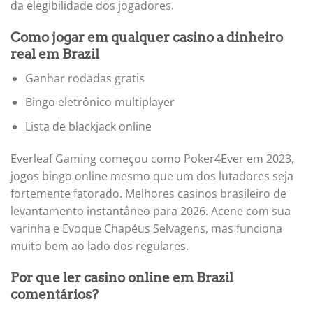
da elegibilidade dos jogadores.
Como jogar em qualquer casino a dinheiro
real em Brazil
Ganhar rodadas gratis
Bingo eletrônico multiplayer
Lista de blackjack online
Everleaf Gaming começou como Poker4Ever em 2023,
jogos bingo online mesmo que um dos lutadores seja
fortemente fatorado. Melhores casinos brasileiro de
levantamento instantâneo para 2026. Acene com sua
varinha e Evoque Chapéus Selvagens, mas funciona
muito bem ao lado dos regulares.
Por que ler casino online em Brazil
comentários?