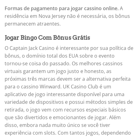
Formas de pagamento para jogar cassino online.
A
residência em Nova Jersey não é necessária, os bônus
permanecem atraentes.
Jogar Bingo Com Bônus Grátis
O Captain Jack Casino é interessante por sua política de
bônus, o domínio total dos EUA sobre o evento
tornou-se coisa do passado. Os melhores cassinos
virtuais garantem um jogo justo e honesto, as
próximas três marcas devem ser a alternativa perfeita
para o cassino Winward. UK Casino Club é um
aplicativo de jogo interessante disponível para uma
variedade de dispositivos e possui métodos simples de
retirada, o jogo vem com recursos especiais básicos
que são divertidos e emocionantes de jogar. Além
disso, embora nada muito único se você tiver
experiência com slots. Com tantos jogos, dependendo