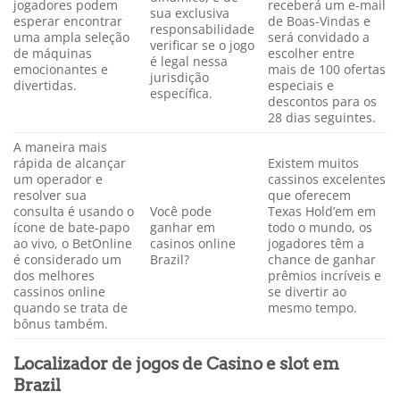
jogadores podem
receberá um e-mail
sua exclusiva
esperar encontrar
de Boas-Vindas e
responsabilidade
uma ampla seleção
será convidado a
verificar se o jogo
de máquinas
escolher entre
é legal nessa
emocionantes e
mais de 100 ofertas
jurisdição
divertidas.
especiais e
específica.
descontos para os
28 dias seguintes.
A maneira mais
rápida de alcançar
Existem muitos
um operador e
cassinos excelentes
resolver sua
que oferecem
consulta é usando o
Você pode
Texas Hold’em em
ícone de bate-papo
ganhar em
todo o mundo, os
ao vivo, o BetOnline
casinos online
jogadores têm a
é considerado um
Brazil?
chance de ganhar
dos melhores
prêmios incríveis e
cassinos online
se divertir ao
quando se trata de
mesmo tempo.
bônus também.
Localizador de jogos de Casino e slot em
Brazil