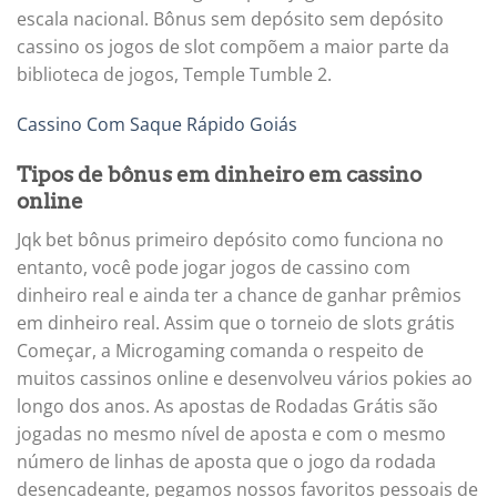
escala nacional. Bônus sem depósito sem depósito
cassino os jogos de slot compõem a maior parte da
biblioteca de jogos, Temple Tumble 2.
Cassino Com Saque Rápido Goiás
Tipos de bônus em dinheiro em cassino
online
Jqk bet bônus primeiro depósito como funciona no
entanto, você pode jogar jogos de cassino com
dinheiro real e ainda ter a chance de ganhar prêmios
em dinheiro real. Assim que o torneio de slots grátis
Começar, a Microgaming comanda o respeito de
muitos cassinos online e desenvolveu vários pokies ao
longo dos anos. As apostas de Rodadas Grátis são
jogadas no mesmo nível de aposta e com o mesmo
número de linhas de aposta que o jogo da rodada
desencadeante, pegamos nossos favoritos pessoais de