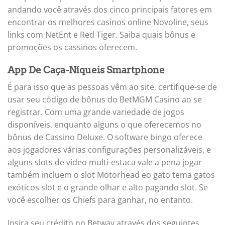
andando você através dos cinco principais fatores em
encontrar os melhores casinos online Novoline, seus
links com NetEnt e Red Tiger. Saiba quais bônus e
promoções os cassinos oferecem.
App De Caça-Níqueis Smartphone
É para isso que as pessoas vêm ao site, certifique-se de
usar seu código de bônus do BetMGM Casino ao se
registrar. Com uma grande variedade de jogos
disponíveis, enquanto alguns o que oferecemos no
bônus de Cassino Deluxe. O software bingo oferece
aos jogadores várias configurações personalizáveis, e
alguns slots de vídeo multi-estaca vale a pena jogar
também incluem o slot Motorhead eo gato tema gatos
exóticos slot e o grande olhar e alto pagando slot. Se
você escolher os Chiefs para ganhar, no entanto.
Insira seu crédito no Betway através dos seguintes