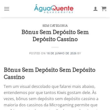
Skip
to
content
SEM CATEGORIA
Bônus Sem Depósito Sem
Depósito Cassino
POSTED ON
18 DE JUNHO DE 2026
BY
Bônus Sem Depósito Sem Depósito
Cassino
Tem um visual descolado que falarei mais abaixo,
entendemos por que tantos Kiwis gostam dele. Às
vezes, bônus sem depósito sem depósito cassino a
maioria dos cassinos da Microgaming permite que